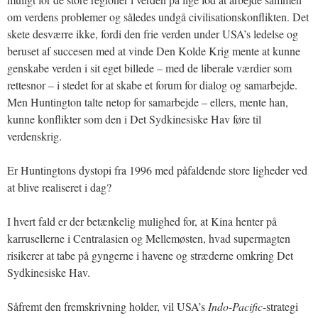
om verdens problemer og således undgå civilisationskonflikten. Det
skete desværre ikke, fordi den frie verden under USA’s ledelse og
beruset af succesen med at vinde Den Kolde Krig mente at kunne
genskabe verden i sit eget billede – med de liberale værdier som
rettesnor – i stedet for at skabe et forum for dialog og samarbejde.
Men Huntington talte netop for samarbejde – ellers, mente han,
kunne konflikter som den i Det Sydkinesiske Hav føre til
verdenskrig.
Er Huntingtons dystopi fra 1996 med påfaldende store ligheder ved
at blive realiseret i dag?
I hvert fald er der betænkelig mulighed for, at Kina henter på
karrusellerne i Centralasien og Mellemøsten, hvad supermagten
risikerer at tabe på gyngerne i havene og stræderne omkring Det
Sydkinesiske Hav.
Såfremt den fremskrivning holder, vil USA’s
Indo-Pacific-
strategi