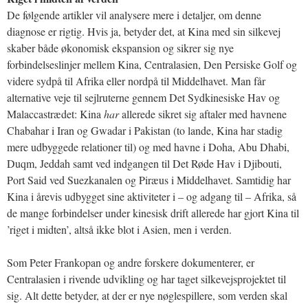
De følgende artikler vil analysere mere i detaljer, om denne
diagnose er rigtig. Hvis ja, betyder det, at Kina med sin silkevej
skaber både økonomisk ekspansion og sikrer sig nye
forbindelseslinjer mellem Kina, Centralasien, Den Persiske Golf og
videre sydpå til Afrika eller nordpå til Middelhavet. Man får
alternative veje til sejlruterne gennem Det Sydkinesiske Hav og
Malaccastrædet: Kina
har
allerede sikret sig aftaler med havnene
Chabahar i Iran og Gwadar i Pakistan (to lande, Kina har stadig
mere udbyggede relationer til) og med havne i Doha, Abu Dhabi,
Duqm, Jeddah samt ved indgangen til Det Røde Hav i Djibouti,
Port Said ved Suezkanalen og Piræus i Middelhavet. Samtidig har
Kina i årevis udbygget sine aktiviteter i – og adgang til – Afrika, så
de mange forbindelser under kinesisk drift allerede har gjort Kina til
’riget i midten’, altså ikke blot i Asien, men i verden.
Som Peter Frankopan og andre forskere dokumenterer, er
Centralasien i rivende udvikling og har taget silkevejsprojektet til
sig. Alt dette betyder, at der er nye nøglespillere, som verden skal