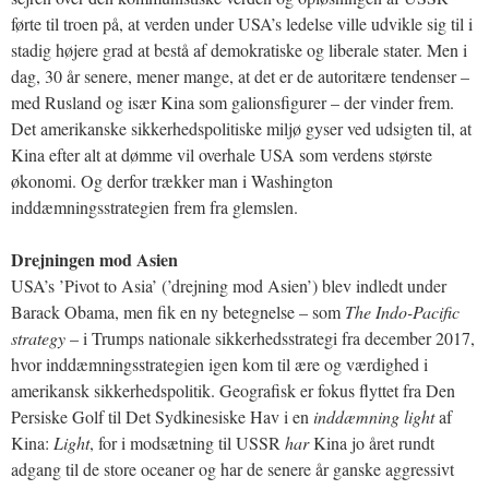
førte til troen på, at verden under USA’s ledelse ville udvikle sig til i
stadig højere grad at bestå af demokratiske og liberale stater. Men i
dag, 30 år senere, mener mange, at det er de autoritære tendenser –
med Rusland og især Kina som galionsfigurer – der vinder frem.
Det amerikanske sikkerhedspolitiske miljø gyser ved udsigten til, at
Kina efter alt at dømme vil overhale USA som verdens største
økonomi. Og derfor trækker man i Washington
inddæmningsstrategien frem fra glemslen.
Drejningen mod Asien
USA’s ’Pivot to Asia’ (’drejning mod Asien’) blev indledt under
Barack Obama, men fik en ny betegnelse – som
The Indo-Pacific
strategy
– i Trumps nationale sikkerhedsstrategi fra december 2017,
hvor inddæmningsstrategien igen kom til ære og værdighed i
amerikansk sikkerhedspolitik. Geografisk er fokus flyttet fra Den
Persiske Golf til Det Sydkinesiske Hav i en
inddæmning light
af
Kina:
Light
, for i modsætning til USSR
har
Kina jo året rundt
adgang til de store oceaner og har de senere år ganske aggressivt