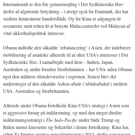
Internationalt er den frie gennemsejling i Det Sydkinesiske Hav
derfor af afgørende betydning – i øvrigt også for Danmark, der har
verdens femtestørste handelsflåde. Og for Kina er adgangen til
oceanerne samt retten til at benytte Malaccastrædet ved Malaysia af
vital sikkerhedspolitisk interesse.
Obama indledte den såkaldte ’rebalancering’ i Asien, der indebærer
mobilisering af asiatiske allierede til at sikre USA’s interesser i Det
Sydkinesiske Hav. I samarbejde med dem – Indien, Japan,
Australien og andre foruden Storbritannien – har USA siden Obama
øget den militære tilstedeværelse i regionen. Senest blev det
understreget af den såkaldte Aukus-aftale (’ubådsaftalen’) mellem
USA, Australien og Storbritannien.
Allerede under Obama fortolkede Kina USA’s strategi i Asien som
et aggressivt forsøg på inddæmning, og med den meget direkte
inddæmningsstrategi i
The Indo-Pacific
under både Trump og
Biden mener kineserne sig bekræftet i denne fortolkning. Kina har,
siden Xi Jinping overtog præsidentposten i 2013, derfor som nævnt