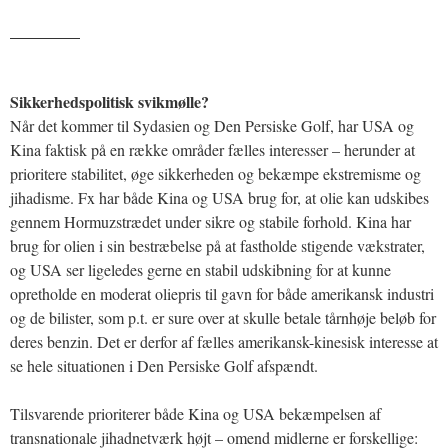
_______
Sikkerhedspolitisk svikmølle?
Når det kommer til Sydasien og Den Persiske Golf, har USA og
Kina faktisk på en række områder fælles interesser – herunder at
prioritere stabilitet, øge sikkerheden og bekæmpe ekstremisme og
jihadisme. Fx har både Kina og USA brug for, at olie kan udskibes
gennem Hormuzstrædet under sikre og stabile forhold. Kina har
brug for olien i sin bestræbelse på at fastholde stigende vækstrater,
og USA ser ligeledes gerne en stabil udskibning for at kunne
opretholde en moderat oliepris til gavn for både amerikansk industri
og de bilister, som p.t. er sure over at skulle betale tårnhøje beløb for
deres benzin. Det er derfor af fælles amerikansk-kinesisk interesse at
se hele situationen i Den Persiske Golf afspændt.
Tilsvarende prioriterer både Kina og USA bekæmpelsen af
transnationale jihadnetværk højt – omend midlerne er forskellige: