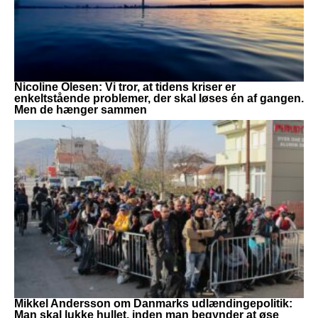
Nicoline Olesen: Vi tror, at tidens kriser er
enkeltstående problemer, der skal løses én af gangen.
Men de hænger sammen
Mikkel Andersson om Danmarks udlændingepolitik:
Man skal lukke hullet, inden man begynder at øse