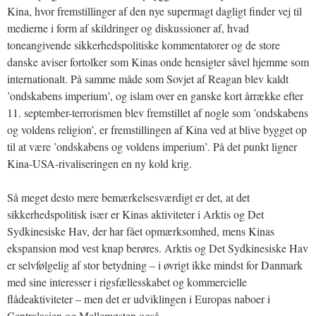
Kina, hvor fremstillinger af den nye supermagt dagligt finder vej til
medierne i form af skildringer og diskussioner af, hvad
toneangivende sikkerhedspolitiske kommentatorer og de store
danske aviser fortolker som Kinas onde hensigter såvel hjemme som
internationalt. På samme måde som Sovjet af Reagan blev kaldt
’ondskabens imperium’, og islam over en ganske kort årrække efter
11. september-terrorismen blev fremstillet af nogle som ’ondskabens
og voldens religion’, er fremstillingen af Kina ved at blive bygget op
til at være ’ondskabens og voldens imperium’. På det punkt ligner
Kina-USA-rivaliseringen en ny kold krig.
Så meget desto mere bemærkelsesværdigt er det, at det
sikkerhedspolitisk især er Kinas aktiviteter i Arktis og Det
Sydkinesiske Hav, der har fået opmærksomhed, mens Kinas
ekspansion mod vest knap berøres. Arktis og Det Sydkinesiske Hav
er selvfølgelig af stor betydning – i øvrigt ikke mindst for Danmark
med sine interesser i rigsfællesskabet og kommercielle
flådeaktiviteter – men det er udviklingen i Europas naboer i
Centralasien og Mellemøsten også.