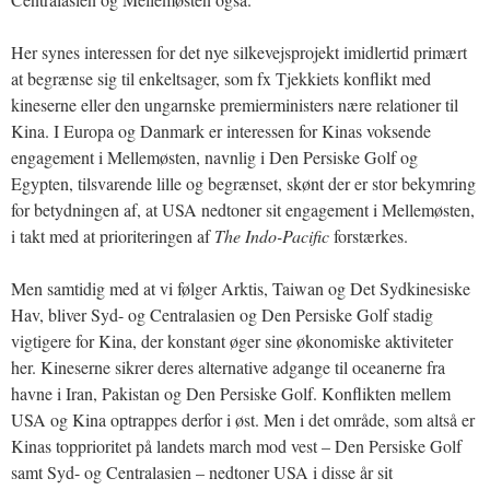
Her synes interessen for det nye silkevejsprojekt imidlertid primært
at begrænse sig til enkeltsager, som fx Tjekkiets konflikt med
kineserne eller den ungarnske premierministers nære relationer til
Kina. I Europa og Danmark er interessen for Kinas voksende
engagement i Mellemøsten, navnlig i Den Persiske Golf og
Egypten, tilsvarende lille og begrænset, skønt der er stor bekymring
for betydningen af, at USA nedtoner sit engagement i Mellemøsten,
i takt med at prioriteringen af
The Indo-Pacific
forstærkes.
Men samtidig med at vi følger Arktis, Taiwan og Det Sydkinesiske
Hav, bliver Syd- og Centralasien og Den Persiske Golf stadig
vigtigere for Kina, der konstant øger sine økonomiske aktiviteter
her. Kineserne sikrer deres alternative adgange til oceanerne fra
havne i Iran, Pakistan og Den Persiske Golf. Konflikten mellem
USA og Kina optrappes derfor i øst. Men i det område, som altså er
Kinas topprioritet på landets march mod vest – Den Persiske Golf
samt Syd- og Centralasien – nedtoner USA i disse år sit