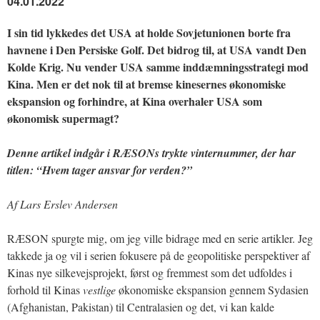
04.01.2022
I sin tid lykkedes det USA at holde Sovjetunionen borte fra
havnene i Den Persiske Golf. Det bidrog til, at USA vandt Den
Kolde Krig. Nu vender USA samme inddæmningsstrategi mod
Kina. Men er det nok til at bremse kinesernes økonomiske
ekspansion og forhindre, at Kina overhaler USA som
økonomisk supermagt?
Denne artikel indgår i RÆSONs trykte vinternummer, der har
titlen: “Hvem tager ansvar for verden?”
Af Lars Erslev Andersen
RÆSON spurgte mig, om jeg ville bidrage med en serie artikler. Jeg
takkede ja og vil i serien fokusere på de geopolitiske perspektiver af
Kinas nye silkevejsprojekt, først og fremmest som det udfoldes i
forhold til Kinas
vestlige
økonomiske ekspansion gennem Sydasien
(Afghanistan, Pakistan) til Centralasien og det, vi kan kalde