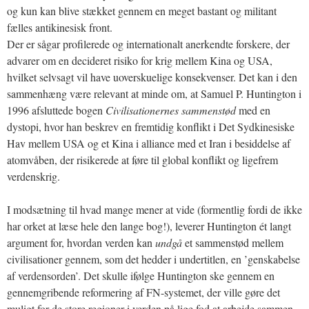
og kun kan blive stækket gennem en meget bastant og militant
fælles antikinesisk front.
Der er sågar profilerede og internationalt anerkendte forskere, der
advarer om en decideret risiko for krig mellem Kina og USA,
hvilket selvsagt vil have uoverskuelige konsekvenser. Det kan i den
sammenhæng være relevant at minde om, at Samuel P. Huntington i
1996 afsluttede bogen
Civilisationernes sammenstød
med en
dystopi, hvor han beskrev en fremtidig konflikt i Det Sydkinesiske
Hav mellem USA og et Kina i alliance med et Iran i besiddelse af
atomvåben, der risikerede at føre til global konflikt og ligefrem
verdenskrig.
I modsætning til hvad mange mener at vide (formentlig fordi de ikke
har orket at læse hele den lange bog!), leverer Huntington ét langt
argument for, hvordan verden kan
undgå
et sammenstød mellem
civilisationer gennem, som det hedder i undertitlen, en ’genskabelse
af verdensorden’. Det skulle ifølge Huntington ske gennem en
gennemgribende reformering af FN-systemet, der ville gøre det
muligt for de store regioner i verden på lige fod at arbejde sammen