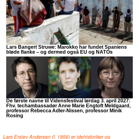
Lars Bangert Struwe: Marokko har fundet Spaniens
bløde flanke – og dermed også EU og NATOs
De første navne til Vidensfestival lørdag 3. april 2027:
Fhv. techambassadør Anne Marie Engtoft Meldgaard,
professor Rebecca Adler-Nissen, professor Minik
Rosing
Lars Erslev Andersen (f. 1956) er idehistoriker og