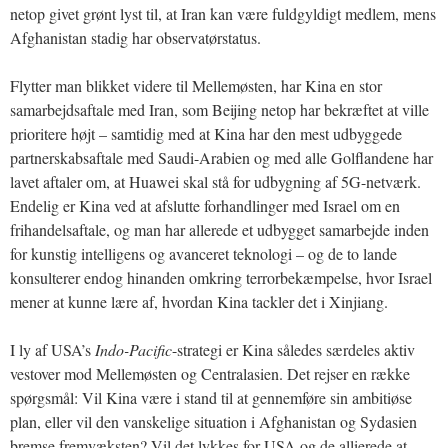
netop givet grønt lyst til, at Iran kan være fuldgyldigt medlem, mens
Afghanistan stadig har observatørstatus.
Flytter man blikket videre til Mellemøsten, har Kina en stor
samarbejdsaftale med Iran, som Beijing netop har bekræftet at ville
prioritere højt – samtidig med at Kina har den mest udbyggede
partnerskabsaftale med Saudi-Arabien og med alle Golflandene har
lavet aftaler om, at Huawei skal stå for udbygning af 5G-netværk.
Endelig er Kina ved at afslutte forhandlinger med Israel om en
frihandelsaftale, og man har allerede et udbygget samarbejde inden
for kunstig intelligens og avanceret teknologi – og de to lande
konsulterer endog hinanden omkring terrorbekæmpelse, hvor Israel
mener at kunne lære af, hvordan Kina tackler det i Xinjiang.
I ly af USA’s
Indo-Pacific
-strategi er Kina således særdeles aktiv
vestover mod Mellemøsten og Centralasien. Det rejser en række
spørgsmål: Vil Kina være i stand til at gennemføre sin ambitiøse
plan, eller vil den vanskelige situation i Afghanistan og Sydasien
bremse fremvæksten? Vil det lykkes for USA og de allierede at