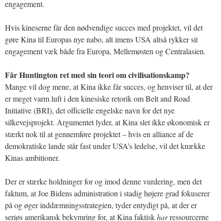
engagement.
Hvis kineserne får den nødvendige succes med projektet, vil det
gøre Kina til Europas nye nabo, alt imens USA altså rykker sit
engagement væk både fra Europa, Mellemøsten og Centralasien.
Får Huntington ret med sin teori om civilisationskamp?
Mange vil dog mene, at Kina ikke får succes, og henviser til, at der
er meget varm luft i den kinesiske retorik om Belt and Road
Initiative (BRI), det officielle engelske navn for det nye
silkevejsprojekt. Argumentet lyder, at Kina slet ikke økonomisk er
stærkt nok til at gennemføre projektet – hvis en alliance af de
demokratiske lande står fast under USA’s ledelse, vil det knække
Kinas ambitioner.
Der er stærke holdninger for og imod denne vurdering, men det
faktum, at Joe Bidens administration i stadig højere grad fokuserer
på og øger inddæmningsstrategien, tyder entydigt på, at der er
seriøs amerikansk bekymring for, at Kina faktisk
har
ressourcerne