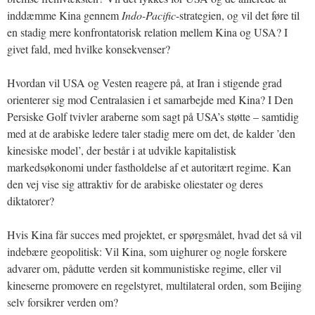
inddæmme Kina gennem
Indo-Pacific
-strategien, og vil det føre til
en stadig mere konfrontatorisk relation mellem Kina og USA? I
givet fald, med hvilke konsekvenser?
Hvordan vil USA og Vesten reagere på, at Iran i stigende grad
orienterer sig mod Centralasien i et samarbejde med Kina? I Den
Persiske Golf tvivler araberne som sagt på USA’s støtte – samtidig
med at de arabiske ledere taler stadig mere om det, de kalder ’den
kinesiske model’, der består i at udvikle kapitalistisk
markedsøkonomi under fastholdelse af et autoritært regime. Kan
den vej vise sig attraktiv for de arabiske oliestater og deres
diktatorer?
Hvis Kina får succes med projektet, er spørgsmålet, hvad det så vil
indebære geopolitisk: Vil Kina, som uighurer og nogle forskere
advarer om, pådutte verden sit kommunistiske regime, eller vil
kineserne promovere en regelstyret, multilateral orden, som Beijing
selv forsikrer verden om?