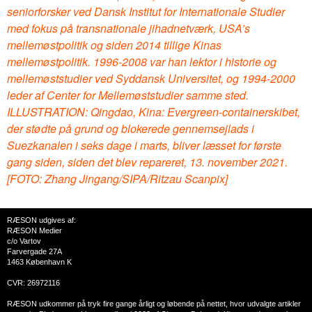
seniorforsker ved Dansk Institut for Internationale Studier
med fokus på transnationale jihadnetværk, USA’s
mellemøstpolitik og siden 2014 tillige Kinas
mellemøstpolitik. 1996-2008 var han lektor i historie og
mellemøststudier ved Syddansk Universitet, og 1994-2000
leder af Center for Mellemøststudier samme sted.
ILLUSTRATION: Qingdao, Kina: Evergreen-containerskibet,
der stødte på grund og blokerede gennemsejlads i
Suezkanalen i seks dage i marts, bliver læsset for første
gang siden, siden det blev repareret, 13. november 2021.
[FOTO: Zhang Jingang/SIPA/Ritzau Scanpix]
RÆSON udgives af:
RÆSON Medier
c/o Vartov
Farvergade 27A
1463 København K
CVR: 26972116
RÆSON udkommer på tryk fire gange årligt og løbende på nettet, hvor udvalgte artikler