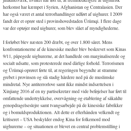
herkomst har kæmpet i Syrien, Afghanistan og Centralasien. Der
har også været et antal terrorhandlinger udført af uighurer. I 2009
fandt der et oprør sted i provinshovedstaden Ürümqi. I flere dage
var der optøjer med uighurer, som blev slået af myndighederne.
I forløbet blev næsten 200 dræbt, og over 1.800 såret. Mens
konfrontationerne af de kinesiske medier blev beskrevet som Kinas
9/11, påpegede uighurerne, at det handlede om marginaliserede og
socialt udsatte, som protesterede mod dårlige forhold. Terrorismen
og Ürümqi-oprøret førte til, at regeringen begyndte at stramme
grebet i provinsen og slå stadig hårdere ned på de muslimske
mindretal. Nye antiterrorlove samt ikke mindst indsættelsen i
Xinjiang 2016 af en ny partisekretær med vide beføjelser har ført til
omfattende undertrykkelse, overvågning og etablering af såkaldte
genopdragelseslejre samt tvangsarbejde på de kinesiske fabrikker
og i bomuldsproduktionen. Alt dette er efterhånden velkendt og
kritiseret – USA beskylder endog Kina for folkemord mod
uighurerne – og situationen er blevet en central problemstilling i