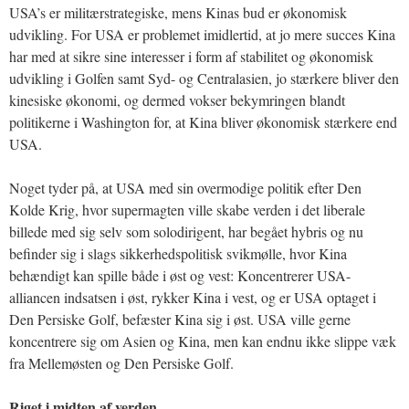
USA’s er militærstrategiske, mens Kinas bud er økonomisk
udvikling. For USA er problemet imidlertid, at jo mere succes Kina
har med at sikre sine interesser i form af stabilitet og økonomisk
udvikling i Golfen samt Syd- og Centralasien, jo stærkere bliver den
kinesiske økonomi, og dermed vokser bekymringen blandt
politikerne i Washington for, at Kina bliver økonomisk stærkere end
USA.
Noget tyder på, at USA med sin overmodige politik efter Den
Kolde Krig, hvor supermagten ville skabe verden i det liberale
billede med sig selv som solodirigent, har begået hybris og nu
befinder sig i slags sikkerhedspolitisk svikmølle, hvor Kina
behændigt kan spille både i øst og vest: Koncentrerer USA-
alliancen indsatsen i øst, rykker Kina i vest, og er USA optaget i
Den Persiske Golf, befæster Kina sig i øst. USA ville gerne
koncentrere sig om Asien og Kina, men kan endnu ikke slippe væk
fra Mellemøsten og Den Persiske Golf.
Riget i midten af verden