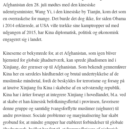
Afghanistan den 28. juli mødtes med den kinesiske
udenrigsminister, Wang Yi, i den kinesiske by Tianjin, kom det som
en overraskelse for mange. Det burde det dog ikke, for siden Obama
i 2014 erklærede, at USA ville trække sine kamptropper ud med
udgangen af 2015, har Kina diplomatisk, politisk og økonomisk
engageret sig i landet.
Kineserne er bekymrede for, at et Afghanistan, som igen bliver
hjemsted for globale jihadnetværk, kan sprede jihadismen ind i
Xinjiang, der grænser op til Afghanistan. Som bekendt gennemfører
Kina her en særdeles hårdhændet og brutal undertrykkelse af de
muslimske mindretal, fordi de beskyldes for terrorisme og forsøg på
at løsrive Xinjiang fra Kina i skabelse af en selvstændig republik.
Kina har i årtier forsøgt at integrere Xinjiang i hovedlandet, bl.a. ved
at skabe et han-kinesisk befolkningsflertal i provinsen, favorisere
denne gruppe og samtidig tvangsforflytte muslimer (uighurer) til
andre provinser. Sociale problemer og marginalisering har skabt
grobund for, at mindre grupper har etableret forbindelser til globale
jihadnetværk, hvilket har ført til, at fremmedkrigere af uighurisk