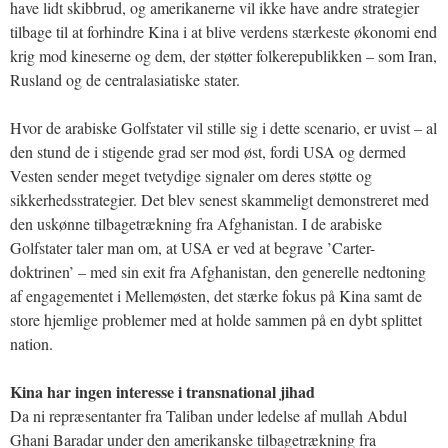
have lidt skibbrud, og amerikanerne vil ikke have andre strategier
tilbage til at forhindre Kina i at blive verdens stærkeste økonomi end
krig mod kineserne og dem, der støtter folkerepublikken – som Iran,
Rusland og de centralasiatiske stater.
Hvor de arabiske Golfstater vil stille sig i dette scenario, er uvist – al
den stund de i stigende grad ser mod øst, fordi USA og dermed
Vesten sender meget tvetydige signaler om deres støtte og
sikkerhedsstrategier. Det blev senest skammeligt demonstreret med
den uskønne tilbagetrækning fra Afghanistan. I de arabiske
Golfstater taler man om, at USA er ved at begrave ’Carter-
doktrinen’ – med sin exit fra Afghanistan, den generelle nedtoning
af engagementet i Mellemøsten, det stærke fokus på Kina samt de
store hjemlige problemer med at holde sammen på en dybt splittet
nation.
Kina har ingen interesse i transnational jihad
Da ni repræsentanter fra Taliban under ledelse af mullah Abdul
Ghani Baradar under den amerikanske tilbagetrækning fra