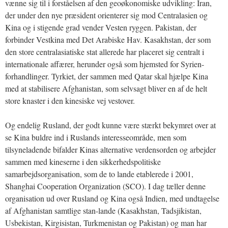
vænne sig til i forståelsen af den geoøkonomiske udvikling: Iran,
der under den nye præsident orienterer sig mod Centralasien og
Kina og i stigende grad vender Vesten ryggen. Pakistan, der
forbinder Vestkina med Det Arabiske Hav. Kasakhstan, der som
den store centralasiatiske stat allerede har placeret sig centralt i
internationale affærer, herunder også som hjemsted for Syrien-
forhandlinger. Tyrkiet, der sammen med Qatar skal hjælpe Kina
med at stabilisere Afghanistan, som selvsagt bliver en af de helt
store knaster i den kinesiske vej vestover.
Og endelig Rusland, der godt kunne være stærkt bekymret over at
se Kina buldre ind i Ruslands interesseområde, men som
tilsyneladende bifalder Kinas alternative verdensorden og arbejder
sammen med kineserne i den sikkerhedspolitiske
samarbejdsorganisation, som de to lande etablerede i 2001,
Shanghai Cooperation Organization (SCO). I dag tæller denne
organisation ud over Rusland og Kina også Indien, med undtagelse
af Afghanistan samtlige stan-lande (Kasakhstan, Tadsjikistan,
Usbekistan, Kirgisistan, Turkmenistan og Pakistan) og man har