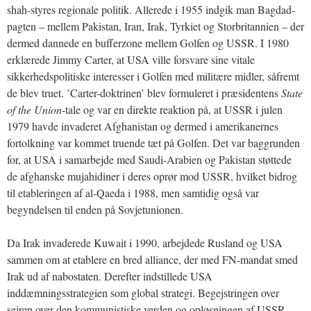
shah-styres regionale politik. Allerede i 1955 indgik man Bagdad-
pagten – mellem Pakistan, Iran, Irak, Tyrkiet og Storbritannien – der
dermed dannede en bufferzone mellem Golfen og USSR. I 1980
erklærede Jimmy Carter, at USA ville forsvare sine vitale
sikkerhedspolitiske interesser i Golfen med militære midler, såfremt
de blev truet. ’Carter-doktrinen’ blev formuleret i præsidentens
State
of the Union
-tale og var en direkte reaktion på, at USSR i julen
1979 havde invaderet Afghanistan og dermed i amerikanernes
fortolkning var kommet truende tæt på Golfen. Det var baggrunden
for, at USA i samarbejde med Saudi-Arabien og Pakistan støttede
de afghanske mujahidiner i deres oprør mod USSR, hvilket bidrog
til etableringen af al-Qaeda i 1988, men samtidig også var
begyndelsen til enden på Sovjetunionen.
Da Irak invaderede Kuwait i 1990, arbejdede Rusland og USA
sammen om at etablere en bred alliance, der med FN-mandat smed
Irak ud af nabostaten. Derefter indstillede USA
inddæmningsstrategien som global strategi. Begejstringen over
sejren over den kommunistiske verden og opløsningen af USSR