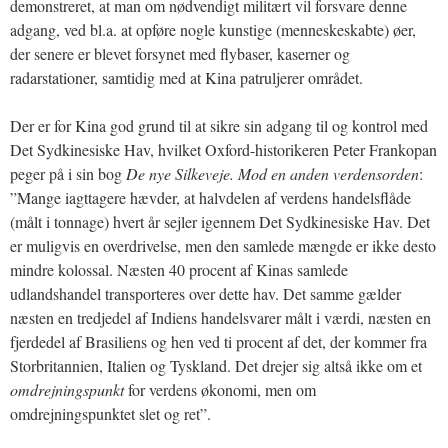
demonstreret, at man om nødvendigt militært vil forsvare denne
adgang, ved bl.a. at opføre nogle kunstige (menneskeskabte) øer,
der senere er blevet forsynet med flybaser, kaserner og
radarstationer, samtidig med at Kina patruljerer området.
Der er for Kina god grund til at sikre sin adgang til og kontrol med
Det Sydkinesiske Hav, hvilket Oxford-historikeren Peter Frankopan
peger på i sin bog
De nye Silkeveje. Mod en anden verdensorden
:
”Mange iagttagere hævder, at halvdelen af verdens handelsflåde
(målt i tonnage) hvert år sejler igennem Det Sydkinesiske Hav. Det
er muligvis en overdrivelse, men den samlede mængde er ikke desto
mindre kolossal. Næsten 40 procent af Kinas samlede
udlandshandel transporteres over dette hav. Det samme gælder
næsten en tredjedel af Indiens handelsvarer målt i værdi, næsten en
fjerdedel af Brasiliens og hen ved ti procent af det, der kommer fra
Storbritannien, Italien og Tyskland. Det drejer sig altså ikke om et
omdrejningspunkt
for verdens økonomi, men om
omdrejningspunktet slet og ret”.