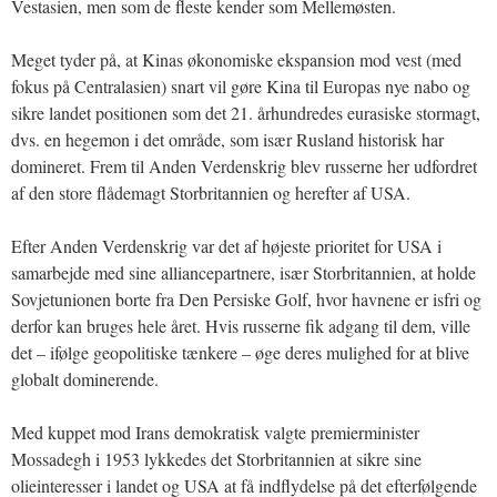
Vestasien, men som de fleste kender som Mellemøsten.
Meget tyder på, at Kinas økonomiske ekspansion mod vest (med
fokus på Centralasien) snart vil gøre Kina til Europas nye nabo og
sikre landet positionen som det 21. århundredes eurasiske stormagt,
dvs. en hegemon i det område, som især Rusland historisk har
domineret. Frem til Anden Verdenskrig blev russerne her udfordret
af den store flådemagt Storbritannien og herefter af USA.
Efter Anden Verdenskrig var det af højeste prioritet for USA i
samarbejde med sine alliancepartnere, især Storbritannien, at holde
Sovjetunionen borte fra Den Persiske Golf, hvor havnene er isfri og
derfor kan bruges hele året. Hvis russerne fik adgang til dem, ville
det – ifølge geopolitiske tænkere – øge deres mulighed for at blive
globalt dominerende.
Med kuppet mod Irans demokratisk valgte premierminister
Mossadegh i 1953 lykkedes det Storbritannien at sikre sine
olieinteresser i landet og USA at få indflydelse på det efterfølgende