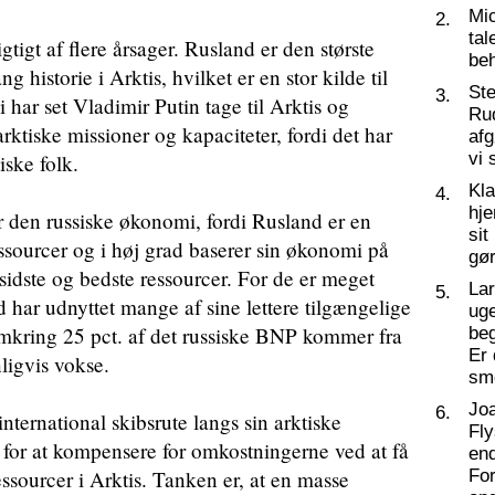
Mic
2.
tal
tigt af flere årsager. Rusland er den største
beh
ng historie i Arktis, hvilket er en stor kilde til
St
3.
i har set Vladimir Putin tage til Arktis og
Ru
arktiske missioner og kapaciteter, fordi det har
af
vi 
iske folk.
Kl
4.
hj
or den russiske økonomi, fordi Rusland er en
sit
ssourcer og i høj grad baserer sin økonomi på
gør
 sidste og bedste ressourcer. For de er meget
La
5.
d har udnyttet mange af sine lettere tilgængelige
ug
 Omkring 25 pct. af det russiske BNP kommer fra
beg
Er 
nligvis vokse.
sm
Joa
6.
nternational skibsrute langs sin arktiske
Fly
 for at kompensere for omkostningerne ved at få
end
ssourcer i Arktis. Tanken er, at en masse
For