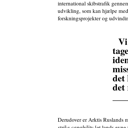
international skibstrafik genn
udvikling, som kan hjælpe med
forskningsprojekter og udvinding
Vi
tage
iden
miss
det
det 
___
Derudover er Arktis Ruslands mi
strike capability
[et lands evne 