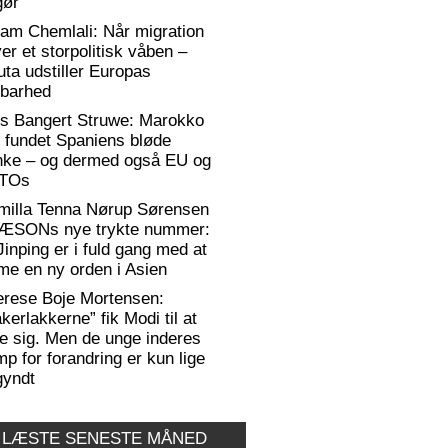
gør
am Chemlali: Når migration
ver et storpolitisk våben –
ta udstiller Europas
rbarhed
rs Bangert Struwe: Marokko
 fundet Spaniens bløde
anke – og dermed også EU og
TOs
milla Tenna Nørup Sørensen
RÆSONs nye trykte nummer:
Jinping er i fuld gang med at
me en ny orden i Asien
erese Boje Mortensen:
kerlakkerne” fik Modi til at
e sig. Men de unge inderes
p for forandring er kun lige
gyndt
 LÆSTE SENESTE MÅNED