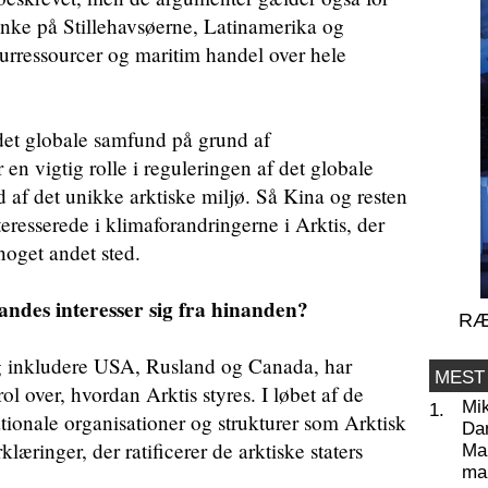
ænke på Stillehavsøerne, Latinamerika og
aturressourcer og maritim handel over hele
 det globale samfund på grund af
 en vigtig rolle i reguleringen af det globale
 af det unikke arktiske miljø. Så Kina og resten
eresserede i klimaforandringerne i Arktis, der
noget andet sted.
andes interesser sig fra hinanden?
RÆ
jeg inkludere USA, Rusland og Canada, har
MEST
ol over, hvordan Arktis styres. I løbet af de
Mi
1.
nationale organisationer og strukturer som Arktisk
Da
læringer, der ratificerer de arktiske staters
Man
ma