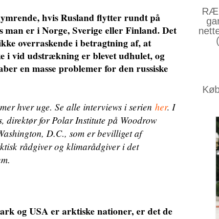
RÆS
kymrende, hvis Rusland flytter rundt på
ga
s man er i Norge, Sverige eller Finland. Det
nett
ke overraskende i betragtning af, at
e i vid udstrækning er blevet udhulet, og
aber en masse problemer for den russiske
Køb 
r hver uge. Se alle interviews i serien
her
. I
 direktør for Polar Institute på Woodrow
ashington, D.C., som er bevilliget af
ktisk rådgiver og klimarådgiver i det
um.
 og USA er arktiske nationer, er det de