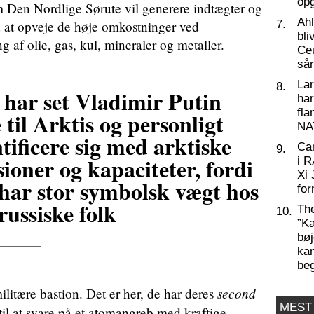
op
em Den Nordlige Sørute vil generere indtægter og
Ahl
 at opveje de høje omkostninger ved
7.
bli
 af olie, gas, kul, mineraler og metaller.
Ceu
så
La
8.
 har set Vladimir Putin
har
fl
 til Arktis og personligt
NA
tificere sig med arktiske
Ca
9.
ioner og kapaciteter, fordi
i 
Xi 
 har stor symbolsk vægt hos
for
russiske folk
Th
10.
”Ka
____
bøj
kam
be
second
litære bastion. Det er her, de har deres
MEST
til at svare på et atomangreb med kraftige