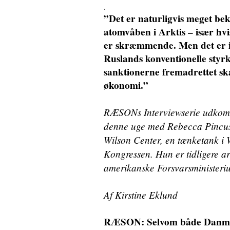
.
”Det er naturligvis meget be
atomvåben i Arktis – især hvi
er skræmmende. Men det er ik
Ruslands konventionelle styrk
sanktionerne fremadrettet sk
økonomi.”
RÆSONs Interviewserie udkomme
denne uge med Rebecca Pincus,
Wilson Center, en tænketank i W
Kongressen. Hun er tidligere ar
amerikanske Forsvarsministeri
Af Kirstine Eklund
RÆSON: Selvom både Danmark