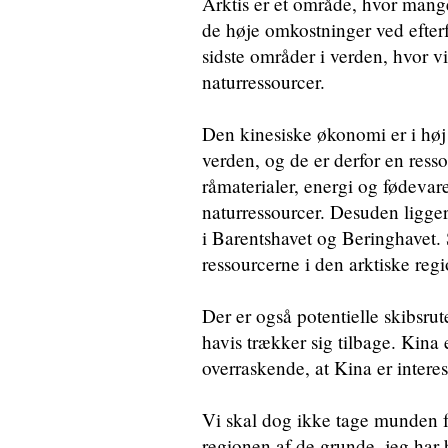
Arktis er et område, hvor mang
de høje omkostninger ved efterf
sidste områder i verden, hvor 
naturressourcer.
Den kinesiske økonomi er i høj g
verden, og de er derfor en res
råmaterialer, energi og fødevar
naturressourcer. Desuden ligger 
i Barentshavet og Beringhavet. S
ressourcerne i den arktiske regi
Der er også potentielle skibsrut
havis trækker sig tilbage. Kina e
overraskende, at Kina er interes
Vi skal dog ikke tage munden for
regionen af de grunde, jeg har