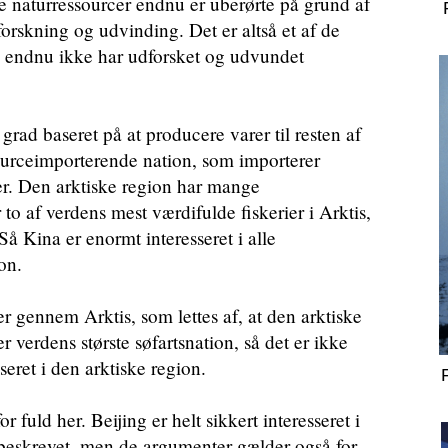
e naturressourcer endnu er uberørte på grund af
orskning og udvinding. Det er altså et af de
vi endnu ikke har udforsket og udvundet
rad baseret på at producere varer til resten af
sourceimporterende nation, som importerer
er. Den arktiske region har mange
to af verdens mest værdifulde fiskerier i Arktis,
å Kina er enormt interesseret i alle
on.
er gennem Arktis, som lettes af, at den arktiske
r verdens største søfartsnation, så det er ikke
seret i den arktiske region.
 fuld her. Beijing er helt sikkert interesseret i
 beskrevet, men de argumenter gælder også for