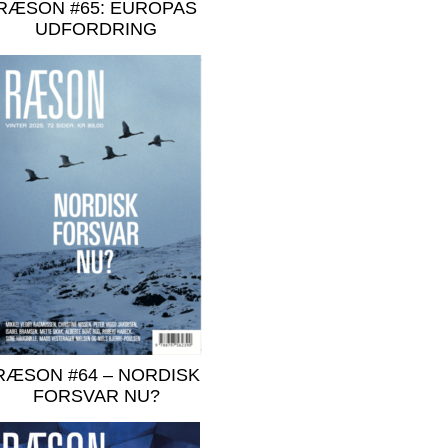
RÆSON #65: EUROPAS
UDFORDRING
RÆSON #64 – NORDISK
FORSVAR NU?