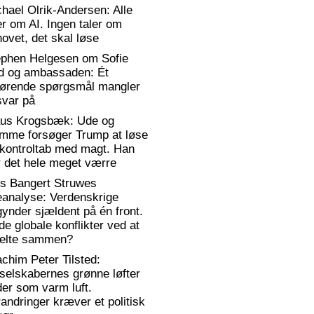
hael Olrik-Andersen: Alle
er om AI. Ingen taler om
ovet, det skal løse
ephen Helgesen om Sofie
d og ambassaden: Ét
gørende spørgsmål mangler
svar på
aus Krogsbæk: Ude og
emme forsøger Trump at løse
 kontroltab med magt. Han
 det hele meget værre
rs Bangert Struwes
eanalyse: Verdenskrige
ynder sjældent på én front.
de globale konflikter ved at
elte sammen?
chim Peter Tilsted:
selskabernes grønne løfter
er som varm luft.
andringer kræver et politisk