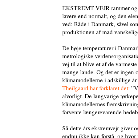
EKSTREMT VEJR rammer også vo
lavere end normalt, og den elen
ved: Både i Danmark, såvel som
produktionen af mad vanskelig
De høje temperaturer i Danmark
metrologiske verdensorganisat
vej til at blive et af de varme
mange lande. Og det er ingen ov
klimamodellerne i adskillige å
Theilgaard har forklaret det
: ”V
alvorligt. De langvarige tørkepe
klimamodellernes fremskrivning.
forvente længerevarende hedeb
Så dette års ekstremvejr giver o
endnu ikke kan forstå, og hvor 