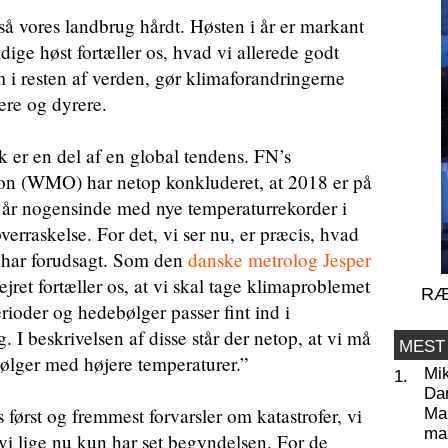
res landbrug hårdt. Høsten i år er markant
dige høst fortæller os, hvad vi allerede godt
 i resten af verden, gør klimaforandringerne
ere og dyrere.
 er en del af en global tendens. FN’s
ion (WMO) har netop konkluderet, at 2018 er på
ste år nogensinde med nye temperaturrekorder i
erraskelse. For det, vi ser nu, er præcis, hvad
r har forudsagt. Som den
danske metrolog Jesper
ejret fortæller os, at vi skal tage klimaproblemet
RÆ
rioder og hedebølger passer fint ind i
 I beskrivelsen af disse står der netop, at vi må
MEST
ølger med højere temperaturer.”
Mi
1.
Da
s først og fremmest forvarsler om katastrofer, vi
Man
ma
vi lige nu kun har set begyndelsen. For de