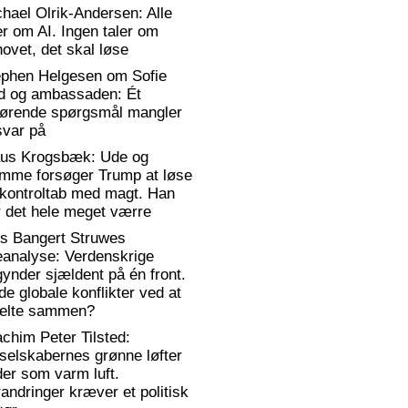
hael Olrik-Andersen: Alle
er om AI. Ingen taler om
ovet, det skal løse
ephen Helgesen om Sofie
d og ambassaden: Ét
gørende spørgsmål mangler
svar på
aus Krogsbæk: Ude og
emme forsøger Trump at løse
 kontroltab med magt. Han
 det hele meget værre
rs Bangert Struwes
eanalyse: Verdenskrige
ynder sjældent på én front.
de globale konflikter ved at
elte sammen?
chim Peter Tilsted:
selskabernes grønne løfter
er som varm luft.
andringer kræver et politisk