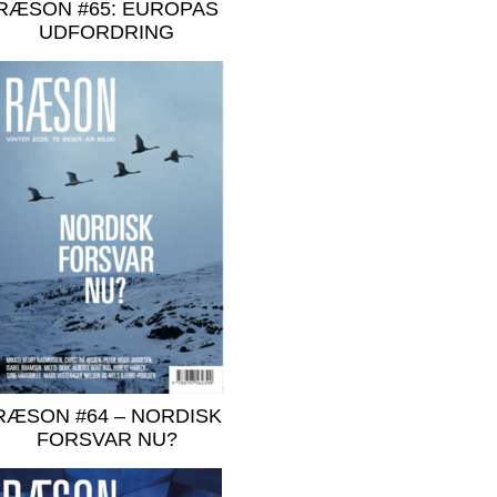
RÆSON #65: EUROPAS
UDFORDRING
RÆSON #64 – NORDISK
FORSVAR NU?