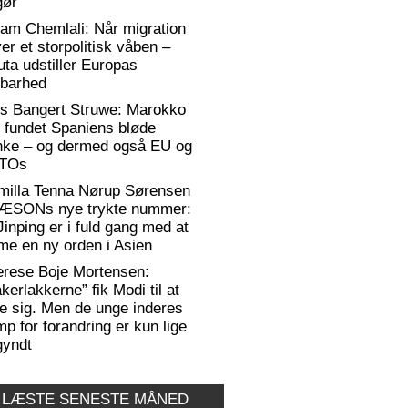
gør
am Chemlali: Når migration
ver et storpolitisk våben –
ta udstiller Europas
rbarhed
rs Bangert Struwe: Marokko
 fundet Spaniens bløde
anke – og dermed også EU og
TOs
milla Tenna Nørup Sørensen
RÆSONs nye trykte nummer:
Jinping er i fuld gang med at
me en ny orden i Asien
erese Boje Mortensen:
kerlakkerne” fik Modi til at
e sig. Men de unge inderes
p for forandring er kun lige
gyndt
 LÆSTE SENESTE MÅNED