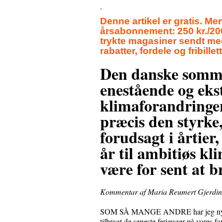
.
Denne artikel er gratis. M
årsabonnement: 250 kr./200
trykte magasiner sendt med
rabatter, fordele og fribillet
Den danske somme
enestående og eks
klimaforandringe
præcis den styrke
forudsagt i årtier
år til ambitiøs kl
være for sent at b
Kommentar af Maria Reumert Gjerding
SOM SÅ MANGE ANDRE har jeg nydt d
tilbragt de seneste ferieuger på vores fa