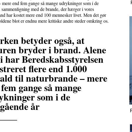
e – mere end fem gange så mange udrykninger som i de
en sammenligning med de brande, der hærger i vores
and har kostet mere end 100 mennesker livet. Men det gør
holdene blot er endnu mere kritiske andre steder omkring os.
rken betyder også, at
uren bryder i brand. Alene
li har Beredskabsstyrelsen
streret flere end 1.000
ald til naturbrande – mere
 fem gange så mange
ykninger som i de
egående år
____