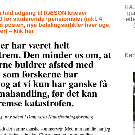
RÆS
en fuld adgang til RÆSON kræver
ga
 for studerende+pensionister (inkl. 4
nett
 posten, nye betalingsartikler hver uge,
ter) – klik her
r har været helt
trem. Den minder os om, at
Køb 
rne buldrer afsted med
, som forskerne har
, og at vi kun har ganske få
imahandling, før det kan
remse katastrofen.
, præsident i Danmarks Naturfredningsforening
et varme danske sommervejr. Med min familie har jeg
vorit-feriedestination Christiansø og i min families