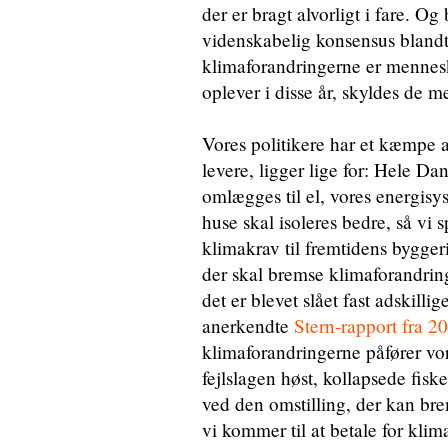
der er bragt alvorligt i fare. Og 
videnskabelig konsensus blandt
klimaforandringerne er mennes
oplever i disse år, skyldes de 
Vores politikere har et kæmpe a
levere, ligger lige for: Hele Da
omlægges til el, vores energisys
huse skal isoleres bedre, så vi s
klimakrav til fremtidens byggeri
der skal bremse klimaforandrin
det er blevet slået fast adskill
anerkendte
Stern-rapport fra 2
klimaforandringerne påfører vo
fejlslagen høst, kollapsede fis
ved den omstilling, der kan bre
vi kommer til at betale for kli