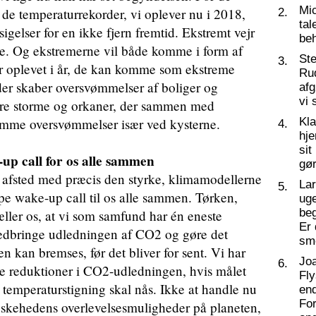
Mic
 de temperaturrekorder, vi oplever nu i 2018,
2.
tal
gelser for en ikke fjern fremtid. Ekstremt vejr
beh
re. Og ekstremerne vil både komme i form af
St
3.
r oplevet i år, de kan komme som ekstreme
Ru
der skaber oversvømmelser af boliger og
af
vi 
re storme og orkaner, der sammen med
somme oversvømmelser især ved kysterne.
Kl
4.
hj
sit
up call for os alle sammen
gør
 afsted med præcis den styrke, klimamodellerne
La
5.
pe wake-up call til os alle sammen. Tørken,
ug
beg
æller os, at vi som samfund har én eneste
Er 
edbringe udledningen af CO2 og gøre det
sm
fen kan bremses, før det bliver for sent. Vi har
Joa
6.
nte reduktioner i CO2-udledningen, hvis målet
Fly
s temperaturstigning skal nås. Ikke at handle nu
end
For
neskehedens overlevelsesmuligheder på planeten,