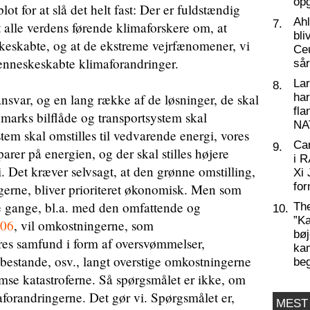
op
blot for at slå det helt fast: Der er fuldstændig
Ahl
7.
 alle verdens førende klimaforskere om, at
bli
keskabte, og at de ekstreme vejrfænomener, vi
Ceu
menneskeskabte klimaforandringer.
så
La
8.
nsvar, og en lang række af de løsninger, de skal
har
fl
nmarks bilflåde og transportsystem skal
NA
tem skal omstilles til vedvarende energi, vores
Ca
9.
parer på energien, og der skal stilles højere
i 
. Det kræver selvsagt, at den grønne omstilling,
Xi 
for
gerne, bliver prioriteret økonomisk. Men som
ige gange, bl.a. med den omfattende og
Th
10.
”Ka
006
, vil omkostningerne, som
bøj
res samfund i form af oversvømmelser,
kam
kebestande, osv., langt overstige omkostningerne
be
mse katastroferne. Så spørgsmålet er ikke, om
maforandringerne. Det gør vi. Spørgsmålet er,
MEST