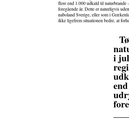
flere end 1.000 udkald til naturbrand
foregående år. Dette er naturligvis ud
naboland Sverige, eller som i Grækenl
ikke ligefrem situationen bedre, at for
Tø
nat
i ju
regi
udk
end
udr
for
___