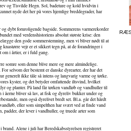
v og Tisvilde Hegn. Sol, badeture og kold hvidvin i
r kunnet nyde det her på vores hjemlige breddegrader, har
.
 og dybt foruroligende bagside. Sommerens varmerekorder
RÆS
rbundet med verdenshistoriens absolut største krise: den
delægge den gode sommerstemning, men vi bliver nødt til at
nastørre vejr er et sikkert tegn på, at de forandringer i
om i årtier, er i fuld gang.
tørre somre som denne blive mere og mere almindelige.
. For selvom der bestemt er danske dyrearter, der har det
ur generelt ikke tåle så intens og langvarig varme og tørke.
 vores kyster, og det betyder omfattende iltsvind, hvilket
yr og planter. På land får tørken vandløb og vandhuller til
 åerne bliver så lav, at fisk og dyreliv bukker under og
ebestande, men også dyrelivet bredt set. Bl.a. går det hårdt
i vandløb, eller som simpelthen har svært ved at finde vand
in, padder, der lever i vandhuller, og truede arter som
i brand. Alene i juli har Beredskabsstyrelsen registreret