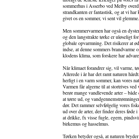
sommerhus i Asserbo ved Melby overdre
strandkanten er fantastisk, og at vi ha
givet os en sommer, vi sent vil glemme
Men sommervarmen har også en dyster
og den langstrakte tørke er uløseligt fo
globale opvarmning. Det risikerer at ø
indse, at denne sommers brandvarme og k
klodens klima, som forskere har advaret 
Når klimaet forandrer sig, vil varme, 
Allerede i år har det ramt naturen hårdt
herligt i en varm sommer, kan vores nat
Varmen får algerne til at stortrives ved
berør mange vandlevende arter – både d
at tørre ud, og vandgennemstrømningen i
dør. Det rammer selvfølgelig vores fisk
ud over de arter, der finder deres føde 
at drikke, fx visse fugle, egern, pindsv
birkemus og hasselmus.
Tørken betyder også, at naturen bryder 