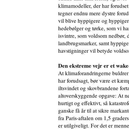
klimamodeller, der har forudset
tegner endnu mere dystre forudsi
vil blive hyppigere og hyppige
hedebølger og tørke, som vi ha
isvintre, som voldsom nedbør, 
landbrugsmarker, samt hyppige
havstigninger vil betyde vold
Den ekstreme vejr er et wake-
At klimaforandringerne buldrer
har forudsagt, bør være et kæm
iltsvindet og skovbrandene fort
altoverskyggende opgave: At n
hurtigt og effektivt, så katastro
ganske få år til at sikre marka
fra Paris-aftalen om 1,5 grader
er utilgiveligt. For det er men