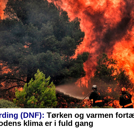
rding (DNF):
Tørken og varmen fortæl
odens klima er i fuld gang