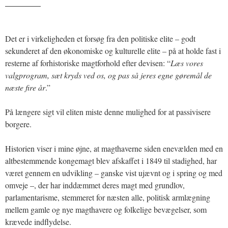
_______
Det er i virkeligheden et forsøg fra den politiske elite – godt
sekunderet af den økonomiske og kulturelle elite – på at holde fast i
resterne af forhistoriske magtforhold efter devisen: “
Læs vores
valgprogram, sæt kryds ved os, og pas så jeres egne gøremål de
næste fire år
.”
På længere sigt vil eliten miste denne mulighed for at passivisere
borgere.
Historien viser i mine øjne, at magthaverne siden enevælden med en
altbestemmende kongemagt blev afskaffet i 1849 til stadighed, har
været gennem en udvikling – ganske vist ujævnt og i spring og med
omveje –, der har inddæmmet deres magt med grundlov,
parlamentarisme, stemmeret for næsten alle, politisk armlægning
mellem gamle og nye magthavere og folkelige bevægelser, som
krævede indflydelse.