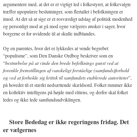
argumentere med, at det er et vigtigt led i folkestyret, at folkevalgte
træffer upopulære beslutninger, som flertallet i befolkningen er
imod. At det så at sige er et rosværdigt udslag af politisk modenhed
og personligt mod at gå mod egne vælgeres ønsker i sager, hvor
borgerne er for uvidende til at skulle indblandes.
Og en parentes, hvor det er lykkedes at vende begrebet
“populisme”, som Den Danske Ordbog beskriver som en
“
bestræbelse på at vinde den brede befolknings gunst ved at
forenkle fremstillingen af vanskeligt forståelige (samfunds)forhold
og ved at forholde sig kritisk til samfundets etablerede autoriteter
”,
på hovedet til et stærkt nedsættende skældsord. Folket rummer ikke
en kollektiv intelligens på højde med elitens, og derfor skal folket
ledes og ikke lede samfundsudviklingen.
Store Bededag er ikke regeringens fridag. Det
er vælgernes