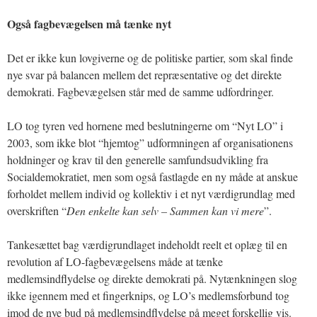
Også fagbevægelsen må tænke nyt
Det er ikke kun lovgiverne og de politiske partier, som skal finde
nye svar på balancen mellem det repræsentative og det direkte
demokrati. Fagbevægelsen står med de samme udfordringer.
LO tog tyren ved hornene med beslutningerne om “Nyt LO” i
2003, som ikke blot “hjemtog” udformningen af organisationens
holdninger og krav til den generelle samfundsudvikling fra
Socialdemokratiet, men som også fastlagde en ny måde at anskue
forholdet mellem individ og kollektiv i et nyt værdigrundlag med
overskriften “
Den enkelte kan selv – Sammen kan vi mere
”.
Tankesættet bag værdigrundlaget indeholdt reelt et oplæg til en
revolution af LO-fagbevægelsens måde at tænke
medlemsindflydelse og direkte demokrati på. Nytænkningen slog
ikke igennem med et fingerknips, og LO’s medlemsforbund tog
imod de nye bud på medlemsindflydelse på meget forskellig vis.