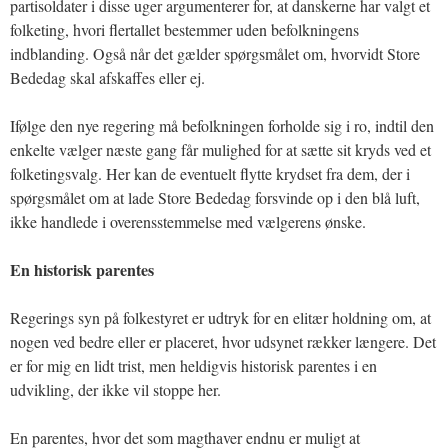
partisoldater i disse uger argumenterer for, at danskerne har valgt et
folketing, hvori flertallet bestemmer uden befolkningens
indblanding. Også når det gælder spørgsmålet om, hvorvidt Store
Bededag skal afskaffes eller ej.
Ifølge den nye regering må befolkningen forholde sig i ro, indtil den
enkelte vælger næste gang får mulighed for at sætte sit kryds ved et
folketingsvalg. Her kan de eventuelt flytte krydset fra dem, der i
spørgsmålet om at lade Store Bededag forsvinde op i den blå luft,
ikke handlede i overensstemmelse med vælgerens ønske.
En historisk parentes
Regerings syn på folkestyret er udtryk for en elitær holdning om, at
nogen ved bedre eller er placeret, hvor udsynet rækker længere. Det
er for mig en lidt trist, men heldigvis historisk parentes i en
udvikling, der ikke vil stoppe her.
En parentes, hvor det som magthaver endnu er muligt at