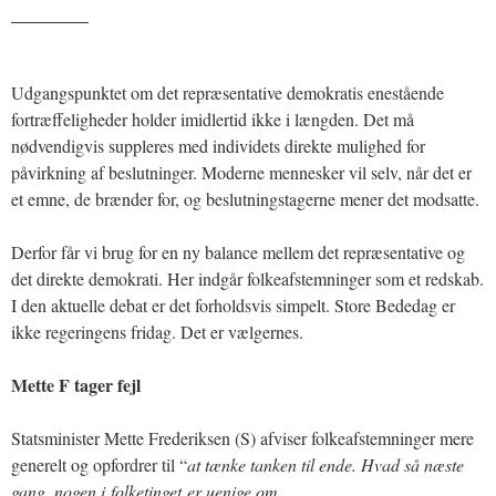
_______
Udgangspunktet om det repræsentative demokratis enestående
fortræffeligheder holder imidlertid ikke i længden. Det må
nødvendigvis suppleres med individets direkte mulighed for
påvirkning af beslutninger. Moderne mennesker vil selv, når det er
et emne, de brænder for, og beslutningstagerne mener det modsatte.
Derfor får vi brug for en ny balance mellem det repræsentative og
det direkte demokrati. Her indgår folkeafstemninger som et redskab.
I den aktuelle debat er det forholdsvis simpelt. Store Bededag er
ikke regeringens fridag. Det er vælgernes.
Mette F tager fejl
Statsminister Mette Frederiksen (S) afviser folkeafstemninger mere
generelt og opfordrer til “
at tænke tanken til ende. Hvad så næste
gang, nogen i
folketinget
er uenige om