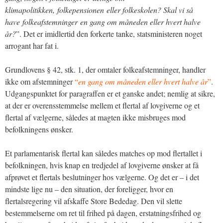
klimapolitikken,
folkepensionen
eller folkeskolen? Skal vi så
have
folkeafstemninger
en gang om måneden eller hvert halve
år?
”.
Det er imidlertid den forkerte tanke, statsministeren noget
arrogant har fat i.
Grundlovens § 42, stk. 1, der omtaler folkeafstemninger, handler
ikke om afstemninger
“
en gang om måneden eller hvert halve år
”
.
Udgangspunktet for paragraffen er et ganske andet; nemlig at sikre,
at der er overensstemmelse mellem et flertal af lovgiverne og et
flertal af vælgerne, således at magten ikke misbruges mod
befolkningens ønsker.
Et parlamentarisk flertal kan således matches op mod flertallet i
befolkningen, hvis knap en tredjedel af lovgiverne ønsker at få
afprøvet et flertals beslutninger hos vælgerne. Og det er – i det
mindste lige nu – den situation, der foreligger, hvor en
flertalsregering vil afskaffe Store Bededag. Den vil slette
bestemmelserne om ret til frihed på dagen, erstatningsfrihed og