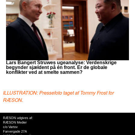
Lars Bangert Struwes ugeanalyse: Verdenskrige
begynder sjældent på én front. Er de globale
konflikter ved at smelte sammen?
ILLUSTRATION: Pressefoto taget af Tommy Frost for
RÆSON.
RÆSON udgives af:
RÆSON Medier
c/o Vartov
Farvergade 27A