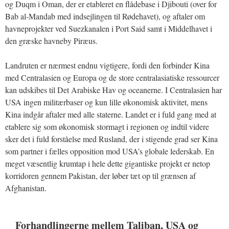
og Duqm i Oman, der er etableret en flådebase i Djibouti (over for
Bab al-Mandab med indsejlingen til Rødehavet), og aftaler om
havneprojekter ved Suezkanalen i Port Said samt i Middelhavet i
den græske havneby Piræus.
Landruten er nærmest endnu vigtigere, fordi den forbinder Kina
med Centralasien og Europa og de store centralasiatiske ressourcer
kan udskibes til Det Arabiske Hav og oceanerne. I Centralasien har
USA ingen militærbaser og kun lille økonomisk aktivitet, mens
Kina indgår aftaler med alle staterne. Landet er i fuld gang med at
etablere sig som økonomisk stormagt i regionen og indtil videre
sker det i fuld forståelse med Rusland, der i stigende grad ser Kina
som partner i fælles opposition mod USA’s globale lederskab. En
meget væsentlig krumtap i hele dette gigantiske projekt er netop
korridoren gennem Pakistan, der løber tæt op til grænsen af
Afghanistan.
Forhandlingerne mellem Taliban, USA og