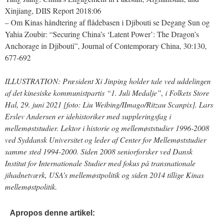
Xinjiang, DIIS Report 2018:06
– Om Kinas håndtering af flådebasen i Djibouti se Degang Sun og
Yahia Zoubir: “Securing China’s ‘Latent Power’: The Dragon’s
Anchorage in Djibouti”, Journal of Contemporary China, 30:130,
677-692
ILLUSTRATION: Præsident Xi Jinping holder tale ved uddelingen
af det kinesiske kommunistpartis “1. Juli Medalje”, i Folkets Store
Hal, 29. juni 2021 [foto: Liu Weibing/IImago/Ritzau Scanpix]. Lars
Erslev Andersen er idehistoriker med suppleringsfag i
mellemøststudier. Lektor i historie og mellemøststudier 1996-2008
ved Syddansk Universitet og leder af Center for Mellemøststudier
samme sted 1994-2000. Siden 2008 seniorforsker ved Dansk
Institut for Internationale Studier med fokus på transnationale
jihadnetværk, USA’s mellemøstpolitik og siden 2014 tillige Kinas
mellemøstpolitik.
Apropos denne artikel: