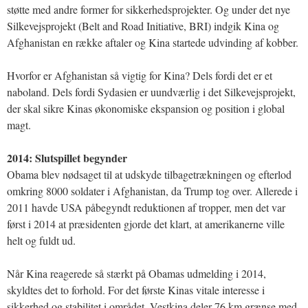
støtte med andre former for sikkerhedsprojekter. Og under det nye
Silkevejsprojekt (Belt and Road Initiative, BRI) indgik Kina og
Afghanistan en række aftaler og Kina startede udvinding af kobber.
Hvorfor er Afghanistan så vigtig for Kina? Dels fordi det er et
naboland. Dels fordi Sydasien er uundværlig i det Silkevejsprojekt,
der skal sikre Kinas økonomiske ekspansion og position i global
magt.
2014: Slutspillet begynder
Obama blev nødsaget til at udskyde tilbagetrækningen og efterlod
omkring 8000 soldater i Afghanistan, da Trump tog over. Allerede i
2011 havde USA påbegyndt reduktionen af tropper, men det var
først i 2014 at præsidenten gjorde det klart, at amerikanerne ville
helt og fuldt ud.
Når Kina reagerede så stærkt på Obamas udmelding i 2014,
skyldtes det to forhold. For det første Kinas vitale interesse i
sikkerhed og stabilitet i området. Vestkina deler 76 km grænse med