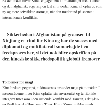
På den måde bliver Kinas engagement i forhandlinger med Taliban
og den afghanske regering en test af, hvordan Kina vil optræde som
ny og mere selvsikker stormagt, når den træder ind på scenen i
internationale konflikter.
Sikkerheden i Afghanistan på grænsen til
Xinjiang er vital for Kina og har de succes med
diplomati og multilateralt samarbejde i en
fredsproces her, vil det nok blive opskriften på
den kinesiske sikkerhedspolitik globalt fremover
_______
To former for magt
Kinaforskere peger på, at kinesernes anvender magt på to måder: I
nærområderne, hvor Kina opfatter sin suverænitet og territoriale
integritet truet som i den ulmende konflikt med Taiwan, i det Øst-
og Sydkinesiske Hav samt i Tibet, Hong Kong og ikke mindst