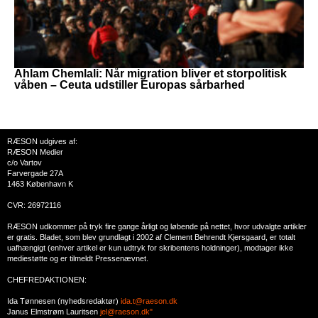
Ahlam Chemlali: Når migration bliver et storpolitisk
våben – Ceuta udstiller Europas sårbarhed
RÆSON udgives af:
RÆSON Medier
c/o Vartov
Farvergade 27A
1463 København K
CVR: 26972116
RÆSON udkommer på tryk fire gange årligt og løbende på nettet, hvor udvalgte artikler
er gratis. Bladet, som blev grundlagt i 2002 af Clement Behrendt Kjersgaard, er totalt
uafhængigt (enhver artikel er kun udtryk for skribentens holdninger), modtager ikke
mediestøtte og er tilmeldt Pressenævnet.
CHEFREDAKTIONEN:
Ida Tønnesen (nyhedsredaktør)
ida.t@raeson.dk
Janus Elmstrøm Lauritsen
jel@raeson.dk"