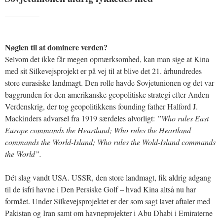
_______
Nøglen til at dominere verden?
Selvom det ikke får megen opmærksomhed, kan man sige at Kina
med sit Silkevejsprojekt er på vej til at blive det 21. århundredes
store eurasiske landmagt. Den rolle havde Sovjetunionen og det var
baggrunden for den amerikanske geopolitiske strategi efter Anden
Verdenskrig, der tog geopolitikkens founding father Halford J.
Mackinders advarsel fra 1919 særdeles alvorligt:
”Who rules East
Europe commands the Heartland; Who rules the Heartland
commands the World-Island; Who rules the Wold-Island commands
the World”.
Dét slag vandt USA. USSR, den store landmagt, fik aldrig adgang
til de isfri havne i Den Persiske Golf – hvad Kina altså nu har
formået. Under Silkevejsprojektet er der som sagt lavet aftaler med
Pakistan og Iran samt om havneprojekter i Abu Dhabi i Emiraterne