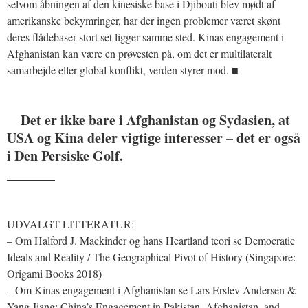
selvom åbningen af den kinesiske base i Djibouti blev mødt af
amerikanske bekymringer, har der ingen problemer været skønt
deres flådebaser stort set ligger samme sted. Kinas engagement i
Afghanistan kan være en prøvesten på, om det er multilateralt
samarbejde eller global konflikt, verden styrer mod. ■
Det er ikke bare i Afghanistan og Sydasien, at
USA og Kina deler vigtige interesser – det er også
i Den Persiske Golf.
_______
UDVALGT LITTERATUR:
– Om Halford J. Mackinder og hans Heartland teori se Democratic
Ideals and Reality / The Geographical Pivot of History (Singapore:
Origami Books 2018)
– Om Kinas engagement i Afghanistan se Lars Erslev Andersen &
Yang Jiang: China’s Engagement in Pakistan, Afghanistan, and