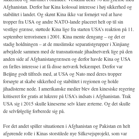
Afghanistan. Derfor har Kina kolossal interesse i høj sikkerhed og
stabilitet i landet. Og skønt Kina ikke var fornøjet ved at have
tropper fra USA og andre NATO-lande placeret helt op til sin
vestlige grænse, støttede Kina lige fra starten USA’s reaktion på 11.
september terrorismen i 2001. Kina mente dengang – og det er
stadig holdningen – at de muslimske separatistgrupper i Xinjiang
arbejdede sammen med de transnationale jihadnetværk lige på den
anden side af Afghanistangrænsen og derfor havde Kina og USA
en fælles interesse i at få disse netværk bekæmpet. Derfor var
Beijing godt tilfreds med, at USA og Nato med deres tropper
forsøgte at skabe sikkerhed og stabilitet i regionen og holde
jihadisterne nede. I amerikanske medier blev den kinesiske regering
kritiseret for gratis at lukrere på USA’s indsats i Afghanistan. Trak
USA sig i 2015 skulle kineserne selv klare ærterne. Og det skulle
de selvfølgelig forberede sig på.
For det andet spiller situationen i Afghanistan og Pakistan en helt
afgørende rolle i Kinas storstilede nye Silkevejsprojekt, som var