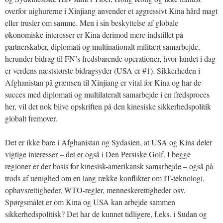
overfor uighurerne i Xinjiang anvender et aggressivt Kina hård magt
eller trusler om samme. Men i sin beskyttelse af globale
økonomiske interesser er Kina derimod mere indstillet på
partnerskaber, diplomati og multinationalt militært samarbejde,
herunder bidrag til FN’s fredsbarende operationer, hvor landet i dag
er verdens næststørste bidragsyder (USA er #1). Sikkerheden i
Afghanistan på grænsen til Xinjiang er vital for Kina og har de
succes med diplomati og multilateralt samarbejde i en fredsproces
her, vil det nok blive opskriften på den kinesiske sikkerhedspolitik
globalt fremover.
Det er ikke bare i Afghanistan og Sydasien, at USA og Kina deler
vigtige interesser – det er også i Den Persiske Golf. I begge
regioner er der basis for kinesisk-amerikansk samarbejde – også på
trods af uenighed om en lang række konflikter om IT-teknologi,
ophavsrettigheder, WTO-regler, menneskerettigheder osv.
Spørgsmålet er om Kina og USA kan arbejde sammen
sikkerhedspolitisk? Det har de kunnet tidligere, f.eks. i Sudan og