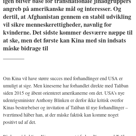
igen bliver base for transnationale jihadgruppers
angreb på amerikanske mål og interesser. Og
dertil, at Afghanistan gennem en stabil udvikling
vil sikre menneskerettigheder, navnlig for
kvinderne. Det sidste kommer desværre næppe til
at ske, men det første kan Kina med sin indsats
måske bidrage til
_______
Om Kina vil have større succes med forhandlinger end USA er
umuligt at sige. Men kineserne har forhandlet direkte med Taliban
siden 2015 og åbent orienteret amerikanerne om det. USA’s nye
udenrigsminister Anthony Blinken er derfor ikke kritisk overfor
Kinas bestræbelser og invitation af Taliban til nye forhandlinger –
tværtimod håber han, at der måske faktisk kan komme noget
positivt ud af det.