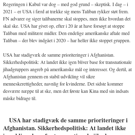
Regeringen i Kabul var dog – med god grund – skeptisk. I dag – i
2021 – er USA i færd at trække sig mens Taliban rykker støt frem.
FN advarer og siger talibanerne skal stoppes, men ikke hvordan det
skal ske. USA har givet op, efter i 20 år at have forsøgt at stoppe
Taliban med militære midler. Den endelige amerikanske aftale med
Taliban – der blev indgået i 2020 – har heller ikke stoppet gruppen.
USA har stadigvæk de samme prioriteringer i Afghanistan.
Sikkerhedspolitisk: At landet ikke igen bliver base for transnationale
jihadgruppers angreb på amerikanske mål og interesser. Og dertil, at
Afghanistan gennem en stabil udvikling vil sikre
menneskerettigheder, navnlig for kvinderne. Det sidste kommer
desværre næppe til at ske, men det første kan Kina med sin indsats
måske bidrage til.
USA har stadigvæk de samme prioriteringer i
Afghanistan. Sikkerhedspolitisk: At landet ikke