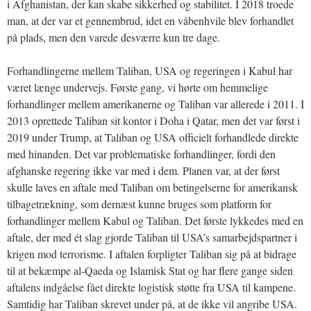
i Afghanistan, der kan skabe sikkerhed og stabilitet. I 2018 troede
man, at der var et gennembrud, idet en våbenhvile blev forhandlet
på plads, men den varede desværre kun tre dage.
Forhandlingerne mellem Taliban, USA og regeringen i Kabul har
været længe undervejs. Første gang, vi hørte om hemmelige
forhandlinger mellem amerikanerne og Taliban var allerede i 2011. I
2013 oprettede Taliban sit kontor i Doha i Qatar, men det var først i
2019 under Trump, at Taliban og USA officielt forhandlede direkte
med hinanden. Det var problematiske forhandlinger, fordi den
afghanske regering ikke var med i dem. Planen var, at der først
skulle laves en aftale med Taliban om betingelserne for amerikansk
tilbagetrækning, som dernæst kunne bruges som platform for
forhandlinger mellem Kabul og Taliban. Det første lykkedes med en
aftale, der med ét slag gjorde Taliban til USA’s samarbejdspartner i
krigen mod terrorisme. I aftalen forpligter Taliban sig på at bidrage
til at bekæmpe al-Qaeda og Islamisk Stat og har flere gange siden
aftalens indgåelse fået direkte logistisk støtte fra USA til kampene.
Samtidig har Taliban skrevet under på, at de ikke vil angribe USA.