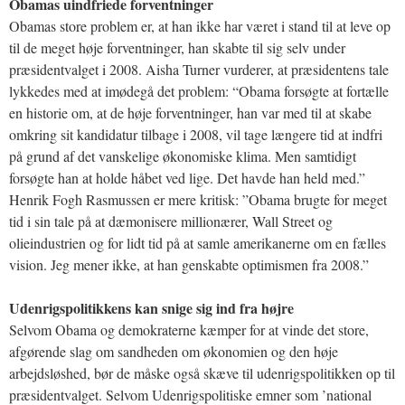
Obamas uindfriede forventninger
Obamas store problem er, at han ikke har været i stand til at leve op
til de meget høje forventninger, han skabte til sig selv under
præsidentvalget i 2008. Aisha Turner vurderer, at præsidentens tale
lykkedes med at imødegå det problem: “Obama forsøgte at fortælle
en historie om, at de høje forventninger, han var med til at skabe
omkring sit kandidatur tilbage i 2008, vil tage længere tid at indfri
på grund af det vanskelige økonomiske klima. Men samtidigt
forsøgte han at holde håbet ved lige. Det havde han held med.”
Henrik Fogh Rasmussen er mere kritisk: ”Obama brugte for meget
tid i sin tale på at dæmonisere millionærer, Wall Street og
olieindustrien og for lidt tid på at samle amerikanerne om en fælles
vision. Jeg mener ikke, at han genskabte optimismen fra 2008.”
Udenrigspolitikkens kan snige sig ind fra højre
Selvom Obama og demokraterne kæmper for at vinde det store,
afgørende slag om sandheden om økonomien og den høje
arbejdsløshed, bør de måske også skæve til udenrigspolitikken op til
præsidentvalget. Selvom Udenrigspolitiske emner som ’national