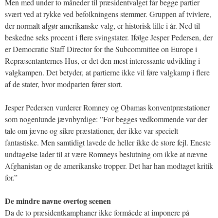
Men med under to måneder til præsidentvalget får begge partier
svært ved at rykke ved befolkningens stemmer. Gruppen af tvivlere,
der normalt afgør amerikanske valg, er historisk lille i år. Ned til
beskedne seks procent i flere svingstater. Ifølge Jesper Pedersen, der
er Democratic Staff Director for the Subcommittee on Europe i
Repræsentanternes Hus, er det den mest interessante udvikling i
valgkampen. Det betyder, at partierne ikke vil føre valgkamp i flere
af de stater, hvor modparten fører stort.
Jesper Pedersen vurderer Romney og Obamas konventpræstationer
som nogenlunde jævnbyrdige: ”For begges vedkommende var der
tale om jævne og sikre præstationer, der ikke var specielt
fantastiske. Men samtidigt lavede de heller ikke de store fejl. Eneste
undtagelse lader til at være Romneys beslutning om ikke at nævne
Afghanistan og de amerikanske tropper. Det har han modtaget kritik
for.”
De mindre navne overtog scenen
Da de to præsidentkamphaner ikke formåede at imponere på