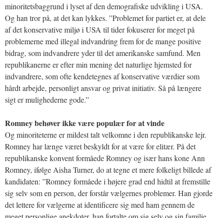
minoritetsbaggrund i lyset af den demografiske udvikling i USA.
Og han tror på, at det kan lykkes. ”Problemet for partiet er, at dele
af det konservative miljø i USA til tider fokuserer for meget på
problemerne med illegal indvandring frem for de mange positive
bidrag, som indvandrere yder til det amerikanske samfund. Men
republikanerne er efter min mening det naturlige hjemsted for
indvandrere, som ofte kendetegnes af konservative værdier som
hårdt arbejde, personligt ansvar og privat initiativ. Så på længere
sigt er mulighederne gode.”
Romney behøver ikke være populær for at vinde
Og minoriteterne er mildest talt velkomne i den republikanske lejr.
Romney har længe været beskyldt for at være for elitær. På det
republikanske konvent formåede Romney og især hans kone Ann
Romney, ifølge Aisha Turner, do at tegne et mere folkeligt billede af
kandidaten: ”Romney formåede i højere grad end hidtil at fremstille
sig selv som en person, der forstår vælgernes problemer. Han gjorde
det lettere for vælgerne at identificere sig med ham gennem de
meget personlige anekdoter, han fortalte om sig selv og sin familie.