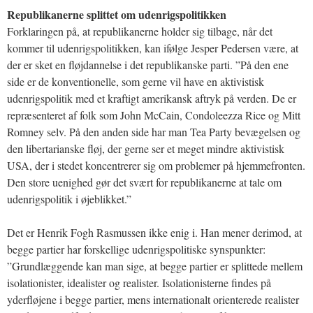
Republikanerne splittet om udenrigspolitikken
Forklaringen på, at republikanerne holder sig tilbage, når det
kommer til udenrigspolitikken, kan ifølge Jesper Pedersen være, at
der er sket en fløjdannelse i det republikanske parti. ”På den ene
side er de konventionelle, som gerne vil have en aktivistisk
udenrigspolitik med et kraftigt amerikansk aftryk på verden. De er
repræsenteret af folk som John McCain, Condoleezza Rice og Mitt
Romney selv. På den anden side har man Tea Party bevægelsen og
den libertarianske fløj, der gerne ser et meget mindre aktivistisk
USA, der i stedet koncentrerer sig om problemer på hjemmefronten.
Den store uenighed gør det svært for republikanerne at tale om
udenrigspolitik i øjeblikket.”
Det er Henrik Fogh Rasmussen ikke enig i. Han mener derimod, at
begge partier har forskellige udenrigspolitiske synspunkter:
”Grundlæggende kan man sige, at begge partier er splittede mellem
isolationister, idealister og realister. Isolationisterne findes på
yderfløjene i begge partier, mens internationalt orienterede realister