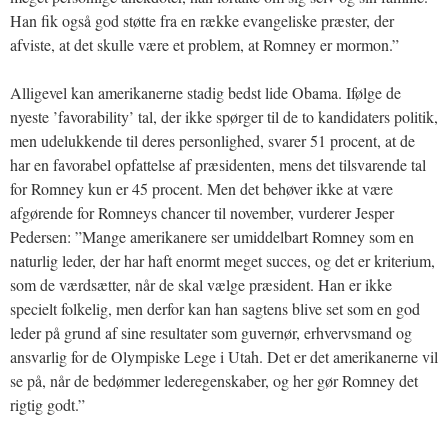
Han fik også god støtte fra en række evangeliske præster, der
afviste, at det skulle være et problem, at Romney er mormon.”
Alligevel kan amerikanerne stadig bedst lide Obama. Ifølge de
nyeste ’favorability’ tal, der ikke spørger til de to kandidaters politik,
men udelukkende til deres personlighed, svarer 51 procent, at de
har en favorabel opfattelse af præsidenten, mens det tilsvarende tal
for Romney kun er 45 procent. Men det behøver ikke at være
afgørende for Romneys chancer til november, vurderer Jesper
Pedersen: ”Mange amerikanere ser umiddelbart Romney som en
naturlig leder, der har haft enormt meget succes, og det er kriterium,
som de værdsætter, når de skal vælge præsident. Han er ikke
specielt folkelig, men derfor kan han sagtens blive set som en god
leder på grund af sine resultater som guvernør, erhvervsmand og
ansvarlig for de Olympiske Lege i Utah. Det er det amerikanerne vil
se på, når de bedømmer lederegenskaber, og her gør Romney det
rigtig godt.”