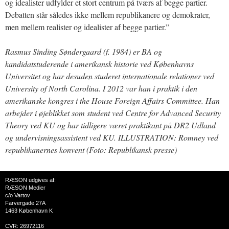
og idealister udfylder et stort centrum på tværs af begge partier.
Debatten står således ikke mellem republikanere og demokrater,
men mellem realister og idealister af begge partier.”
Rasmus Sinding Søndergaard (f. 1984) er BA og
kandidatstuderende i amerikansk historie ved Københavns
Universitet og har desuden studeret internationale relationer ved
University of North Carolina. I 2012 var han i praktik i den
amerikanske kongres i the House Foreign Affairs Committee. Han
arbejder i øjeblikket som student ved Centre for Advanced Security
Theory ved KU og har tidligere været praktikant på DR2 Udland
og undervisningsassistent ved KU. ILLUSTRATION: Romney ved
republikanernes konvent (Foto: Republikansk presse)
RÆSON udgives af:
RÆSON Medier
c/o Vartov
Farvergade 27A
1463 København K
CVR: 26972116