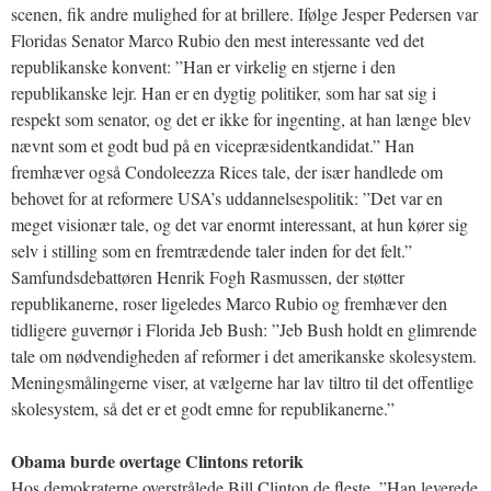
scenen, fik andre mulighed for at brillere. Ifølge Jesper Pedersen var
Floridas Senator Marco Rubio den mest interessante ved det
republikanske konvent: ”Han er virkelig en stjerne i den
republikanske lejr. Han er en dygtig politiker, som har sat sig i
respekt som senator, og det er ikke for ingenting, at han længe blev
nævnt som et godt bud på en vicepræsidentkandidat.” Han
fremhæver også Condoleezza Rices tale, der især handlede om
behovet for at reformere USA’s uddannelsespolitik: ”Det var en
meget visionær tale, og det var enormt interessant, at hun kører sig
selv i stilling som en fremtrædende taler inden for det felt.”
Samfundsdebattøren Henrik Fogh Rasmussen, der støtter
republikanerne, roser ligeledes Marco Rubio og fremhæver den
tidligere guvernør i Florida Jeb Bush: ”Jeb Bush holdt en glimrende
tale om nødvendigheden af reformer i det amerikanske skolesystem.
Meningsmålingerne viser, at vælgerne har lav tiltro til det offentlige
skolesystem, så det er et godt emne for republikanerne.”
Obama burde overtage Clintons retorik
Hos demokraterne overstrålede Bill Clinton de fleste. ”Han leverede