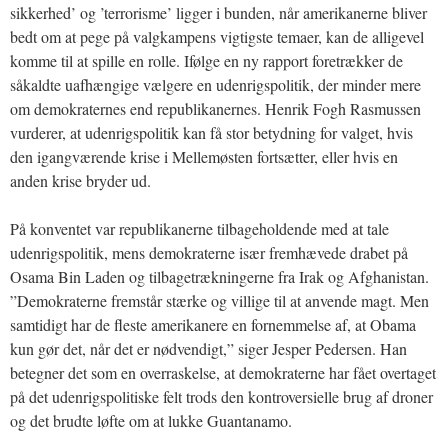
sikkerhed’ og ’terrorisme’ ligger i bunden, når amerikanerne bliver
bedt om at pege på valgkampens vigtigste temaer, kan de alligevel
komme til at spille en rolle. Ifølge en ny rapport foretrækker de
såkaldte uafhængige vælgere en udenrigspolitik, der minder mere
om demokraternes end republikanernes. Henrik Fogh Rasmussen
vurderer, at udenrigspolitik kan få stor betydning for valget, hvis
den igangværende krise i Mellemøsten fortsætter, eller hvis en
anden krise bryder ud.
På konventet var republikanerne tilbageholdende med at tale
udenrigspolitik, mens demokraterne især fremhævede drabet på
Osama Bin Laden og tilbagetrækningerne fra Irak og Afghanistan.
”Demokraterne fremstår stærke og villige til at anvende magt. Men
samtidigt har de fleste amerikanere en fornemmelse af, at Obama
kun gør det, når det er nødvendigt,” siger Jesper Pedersen. Han
betegner det som en overraskelse, at demokraterne har fået overtaget
på det udenrigspolitiske felt trods den kontroversielle brug af droner
og det brudte løfte om at lukke Guantanamo.