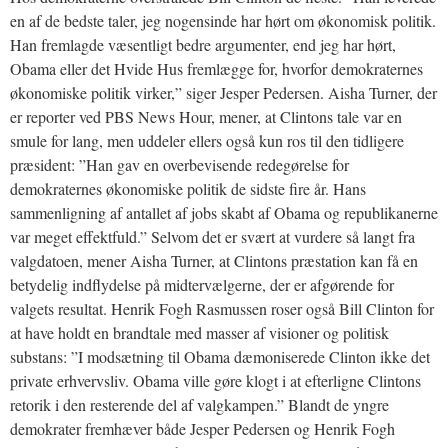
en af de bedste taler, jeg nogensinde har hørt om økonomisk politik.
Han fremlagde væsentligt bedre argumenter, end jeg har hørt,
Obama eller det Hvide Hus fremlægge for, hvorfor demokraternes
økonomiske politik virker,” siger Jesper Pedersen. Aisha Turner, der
er reporter ved PBS News Hour, mener, at Clintons tale var en
smule for lang, men uddeler ellers også kun ros til den tidligere
præsident: ”Han gav en overbevisende redegørelse for
demokraternes økonomiske politik de sidste fire år. Hans
sammenligning af antallet af jobs skabt af Obama og republikanerne
var meget effektfuld.” Selvom det er svært at vurdere så langt fra
valgdatoen, mener Aisha Turner, at Clintons præstation kan få en
betydelig indflydelse på midtervælgerne, der er afgørende for
valgets resultat. Henrik Fogh Rasmussen roser også Bill Clinton for
at have holdt en brandtale med masser af visioner og politisk
substans: ”I modsætning til Obama dæmoniserede Clinton ikke det
private erhvervsliv. Obama ville gøre klogt i at efterligne Clintons
retorik i den resterende del af valgkampen.” Blandt de yngre
demokrater fremhæver både Jesper Pedersen og Henrik Fogh