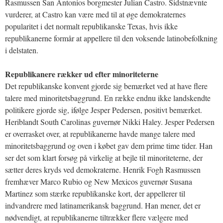
Rasmussen San Antonios borgmester Julian Castro. Sidstnævnte
vurderer, at Castro kan være med til at øge demokraternes
popularitet i det normalt republikanske Texas, hvis ikke
republikanerne formår at appellere til den voksende latinobefolkning
i delstaten.
Republikanere rækker ud efter minoriteterne
Det republikanske konvent gjorde sig bemærket ved at have flere
talere med minoritetsbaggrund. En række endnu ikke landskendte
politikere gjorde sig, ifølge Jesper Pedersen, positivt bemærket.
Heriblandt South Carolinas guvernør Nikki Haley. Jesper Pedersen
er overrasket over, at republikanerne havde mange talere med
minoritetsbaggrund og oven i købet gav dem prime time tider. Han
ser det som klart forsøg på virkelig at bejle til minoriteterne, der
sætter deres kryds ved demokraterne. Henrik Fogh Rasmussen
fremhæver Marco Rubio og New Mexicos guvernør Susana
Martinez som stærke republikanske kort, der appellerer til
indvandrere med latinamerikansk baggrund. Han mener, det er
nødvendigt, at republikanerne tiltrækker flere vælgere med