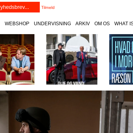
E
WEBSHOP
UNDERVISNING
ARKIV
OM OS
WHAT I