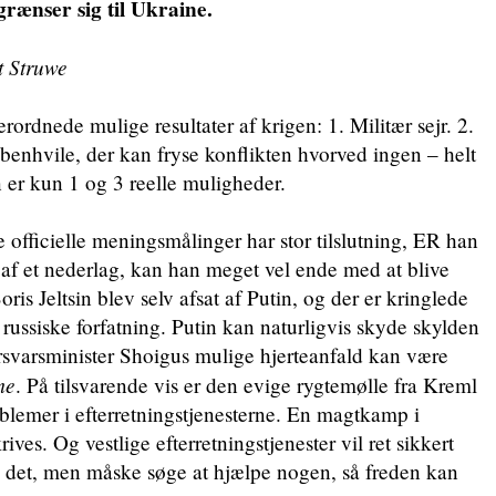
rænser sig til Ukraine.
t Struwe
rordnede mulige resultater af krigen: 1. Militær sejr. 2.
åbenhvile, der kan fryse konflikten hvorved ingen – helt
n er kun 1 og 3 reelle muligheder.
 officielle meningsmålinger har stor tilslutning, ER han
e af et nederlag, kan han meget vel ende med at blive
ris Jeltsin blev selv afsat af Putin, og der er kringlede
en russiske forfatning. Putin kan naturligvis skyde skylden
orsvarsminister Shoigus mulige hjerteanfald kan være
me
. På tilsvarende vis er den evige rygtemølle fra Kreml
blemer i efterretningstjenesterne. En magtkamp i
ives. Og vestlige efterretningstjenester vil ret sikkert
d det, men måske søge at hjælpe nogen, så freden kan