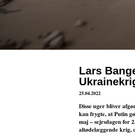
Lars Bange
Ukrainekri
25.04.2022
Disse uger bliver afgø
kan frygte, at Putin gø
maj – sejrsdagen for 2
altødelæggende krig, o