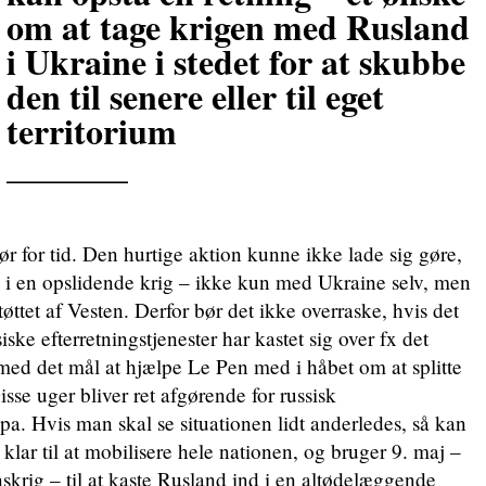
om at tage krigen med Rusland
i Ukraine i stedet for at skubbe
den til senere eller til eget
territorium
_______
ør for tid. Den hurtige aktion kunne ikke lade sig gøre,
 i en opslidende krig – ikke kun med Ukraine selv, men
øttet af Vesten. Derfor bør det ikke overraske, hvis det
ske efterretningstjenester har kastet sig over fx det
med det mål at hjælpe Le Pen med i håbet om at splitte
e uger bliver ret afgørende for russisk
pa. Hvis man skal se situationen lidt anderledes, så kan
 klar til at mobilisere hele nationen, og bruger 9. maj –
skrig – til at kaste Rusland ind i en altødelæggende