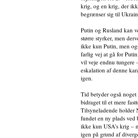
krig, og en krig, der ik
begrænser sig til Ukrain
Putin og Rusland kan ve
større styrker, men derv
ikke kun Putin, men ogs
farlig vej at gå for Put
vil veje endnu tungere – 
eskalation af denne kara
igen.
Tid betyder også noget 
bidraget til et mere fas
Tilsyneladende holde
fundet en ny plads ved b
ikke kun USA’s krig – 
igen på grund af diverg