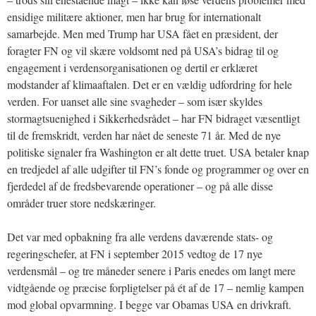
ensidige militære aktioner, men har brug for internationalt
samarbejde. Men med Trump har USA fået en præsident, der
foragter FN og vil skære voldsomt ned på USA’s bidrag til og
engagement i verdensorganisationen og dertil er erklæret
modstander af klimaaftalen. Det er en vældig udfordring for hele
verden. For uanset alle sine svagheder – som især skyldes
stormagtsuenighed i Sikkerhedsrådet – har FN bidraget væsentligt
til de fremskridt, verden har nået de seneste 71 år. Med de nye
politiske signaler fra Washington er alt dette truet. USA betaler knap
en tredjedel af alle udgifter til FN’s fonde og programmer og over en
fjerdedel af de fredsbevarende operationer – og på alle disse
områder truer store nedskæringer.
Det var med opbakning fra alle verdens daværende stats- og
regeringschefer, at FN i september 2015 vedtog de 17 nye
verdensmål – og tre måneder senere i Paris enedes om langt mere
vidtgående og præcise forpligtelser på ét af de 17 – nemlig kampen
mod global opvarmning. I begge var Obamas USA en drivkraft.