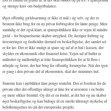
og strenge krav om budgetbalance.
Øget offentlig gældssætning er ikke et mål i sig selv, og der er
bestemt ikke brug for en ny privat forbrugsfest for lånte penge. Men
samtidig er det også klart, at sparepolitikken ikke er vejen til mindre
gæld – for besparelserne skaber utryghed. De dæmper forbrug og
investeringer og fastholder dermed en beskæftigelse, der samlet set
er for lav. Det er ikke muligt at spare sig ud af et hul i kassen, der
skyldes en økonomisk eller finansiel krise. Vejen ud af hullet er
målrettet og midlertidigt at lette finanspolitikken for at få flere i
arbejde og færre, der har brug for offentlig forsørgelse. Når der igen
er gang i den private del af økonomien, skal der strammes ind.
Staterne kan i øjeblikket låne penge rentefrit. Det er hverken for de
private eller det offentlige uklogt at låne for at investere i en bedre
og mere sikker fremtid. Og det er en fordel, at det her og nu skaber
øget beskæftigelse og kan bidrage til en stærkt tiltrængt styrkelse af
befolkningernes tro på det europæiske projekt.