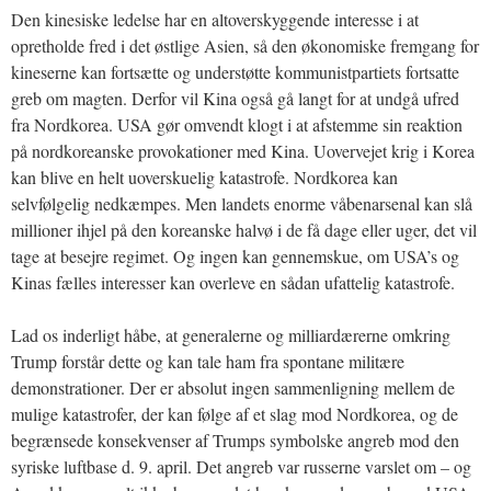
Den kinesiske ledelse har en altoverskyggende interesse i at
opretholde fred i det østlige Asien, så den økonomiske fremgang for
kineserne kan fortsætte og understøtte kommunistpartiets fortsatte
greb om magten. Derfor vil Kina også gå langt for at undgå ufred
fra Nordkorea. USA gør omvendt klogt i at afstemme sin reaktion
på nordkoreanske provokationer med Kina. Uovervejet krig i Korea
kan blive en helt uoverskuelig katastrofe. Nordkorea kan
selvfølgelig nedkæmpes. Men landets enorme våbenarsenal kan slå
millioner ihjel på den koreanske halvø i de få dage eller uger, det vil
tage at besejre regimet. Og ingen kan gennemskue, om USA’s og
Kinas fælles interesser kan overleve en sådan ufattelig katastrofe.
Lad os inderligt håbe, at generalerne og milliardærerne omkring
Trump forstår dette og kan tale ham fra spontane militære
demonstrationer. Der er absolut ingen sammenligning mellem de
mulige katastrofer, der kan følge af et slag mod Nordkorea, og de
begrænsede konsekvenser af Trumps symbolske angreb mod den
syriske luftbase d. 9. april. Det angreb var russerne varslet om – og