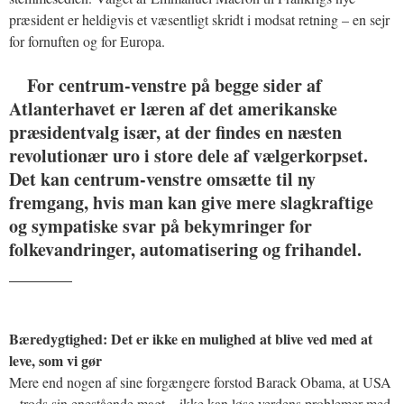
præsident er heldigvis et væsentligt skridt i modsat retning – en sejr
for fornuften og for Europa.
For centrum-venstre på begge sider af
Atlanterhavet er læren af det amerikanske
præsidentvalg især, at der findes en næsten
revolutionær uro i store dele af vælgerkorpset.
Det kan centrum-venstre omsætte til ny
fremgang, hvis man kan give mere slagkraftige
og sympatiske svar på bekymringer for
folkevandringer, automatisering og frihandel.
_______
Bæredygtighed: Det er ikke en mulighed at blive ved med at
leve, som vi gør
Mere end nogen af sine forgængere forstod Barack Obama, at USA
– trods sin enestående magt – ikke kan løse verdens problemer med