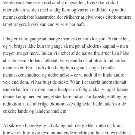
Verdensmålene er en nødvendig dagsorden, hvis ikke vi skal
efterlade en verden med stadig flere og værre konflikter og andre
menneskeskabte katastrofer, der risikerer at give vores efterkommere
langt ringere livsvilkår, end vi selv har haft.
I dag er vi tre gange så mange mennesker som for godt 70 år siden,
og vi bruger ikke kun tre gange så meget af klodens kapital – men
meget, meget mere. Inden vi i løbet af de næste fire årtier kan håbe
at stabilisere klodens folketal, vil vi endda nå at blive ti milliarder
mennesker. For at udrydde fattigdom og sult – og sikre alle
mennesker sundhed og uddannelse – er vi nødt til at finde andre
veje end dem, vi har fulgt de sidste 70 år. I et stærkt internationalt
samvirke, hvor de rige lande hjælper de fattige, skal vi også forene
denne kamp med en meget stærkere indsats for kønsligestilling og
reduktion af de uhyrlige økonomiske uligheder både inden for de
enkelte lande og landene imellem.
At sikre en bæredygtig udvikling, når det gælder miljø og klima,
kræver en hurtig og revolutionerende ændring af hele vores måde at