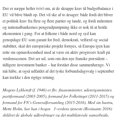
Der er næppe heller tvivl om, at de skrappe krav til budgetbalance i
EU vil blive blødt op. Det vil ske af to årsager: både fordi det bliver
et politisk krav fra flere og flere partier og lande, og fordi nulrenten
og nationalbankernes pengeudpumpning ikke er nok til at holde
økonomien i gang. For at folkene i både nord og syd kan
genopdage EU som garant for fred, demokrati, velfærd og social
stabilitet, skal det europæiske projekt fornyes, så Europa igen kan
rette sin opmærksomhed mod at være en aktiv progressiv kraft på
verdensscenen. Det ser ud, som om den nye franske præsident –
tidligere investment banker – har forstået disse sammenhænge. Vi
må håbe, at også udfaldet af det tyske forbundsdagsvalg i september
kan trække i den rigtige retning.
Mogens Lykketoft (f. 1946) er fhv. finansminister, udenrigsminister,
partiformand (2003-2005), formand for Folketinget (2011-2015) og
formand for FN’s Generalforsamling (2015-2016). Med sin hustru,
Mette Holm, har han i bogen I verdens tjeneste (Rosinante 2016)
skildret de globale udfordringer og det multilaterale samarbejde,