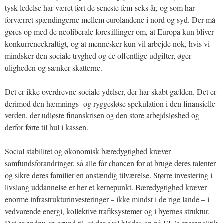
tysk ledelse har været ført de seneste fem-seks år, og som har
forværret spændingerne mellem eurolandene i nord og syd. Der må
gøres op med de neoliberale forestillinger om, at Europa kun bliver
konkurrencekraftigt, og at mennesker kun vil arbejde nok, hvis vi
mindsker den sociale tryghed og de offentlige udgifter, øger
uligheden og sænker skatterne.
Det er ikke overdrevne sociale ydelser, der har skabt gælden. Det er
derimod den hæmnings- og ryggesløse spekulation i den finansielle
verden, der udløste finanskrisen og den store arbejdsløshed og
derfor førte til hul i kassen.
Social stabilitet og økonomisk bæredygtighed kræver
samfundsforandringer, så alle får chancen for at bruge deres talenter
og sikre deres familier en anstændig tilværelse. Større investering i
livslang uddannelse er her et kernepunkt. Bæredygtighed kræver
enorme infrastrukturinvesteringer – ikke mindst i de rige lande – i
vedvarende energi, kollektive trafiksystemer og i byernes struktur.
Det er endnu en grund til, at der skal blødes op på EU’s sparepolitik