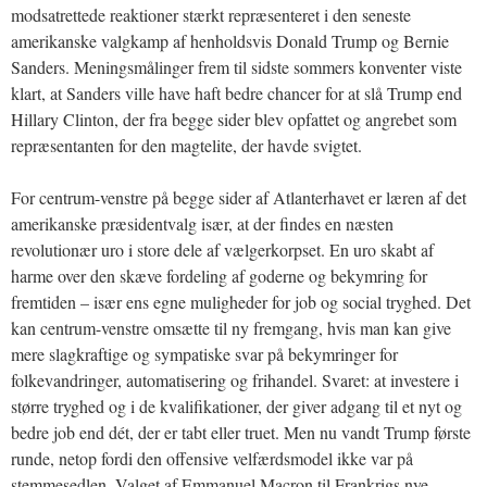
modsatrettede reaktioner stærkt repræsenteret i den seneste
amerikanske valgkamp af henholdsvis Donald Trump og Bernie
Sanders. Meningsmålinger frem til sidste sommers konventer viste
klart, at Sanders ville have haft bedre chancer for at slå Trump end
Hillary Clinton, der fra begge sider blev opfattet og angrebet som
repræsentanten for den magtelite, der havde svigtet.
For centrum-venstre på begge sider af Atlanterhavet er læren af det
amerikanske præsidentvalg især, at der findes en næsten
revolutionær uro i store dele af vælgerkorpset. En uro skabt af
harme over den skæve fordeling af goderne og bekymring for
fremtiden – især ens egne muligheder for job og social tryghed. Det
kan centrum-venstre omsætte til ny fremgang, hvis man kan give
mere slagkraftige og sympatiske svar på bekymringer for
folkevandringer, automatisering og frihandel. Svaret: at investere i
større tryghed og i de kvalifikationer, der giver adgang til et nyt og
bedre job end dét, der er tabt eller truet. Men nu vandt Trump første
runde, netop fordi den offensive velfærdsmodel ikke var på
stemmesedlen. Valget af Emmanuel Macron til Frankrigs nye