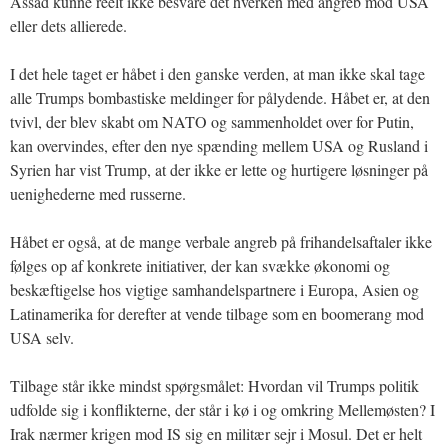
Assad kunne reelt ikke besvare det hverken med angreb mod USA
eller dets allierede.
I det hele taget er håbet i den ganske verden, at man ikke skal tage
alle Trumps bombastiske meldinger for pålydende. Håbet er, at den
tvivl, der blev skabt om NATO og sammenholdet over for Putin,
kan overvindes, efter den nye spænding mellem USA og Rusland i
Syrien har vist Trump, at der ikke er lette og hurtigere løsninger på
uenighederne med russerne.
Håbet er også, at de mange verbale angreb på frihandelsaftaler ikke
følges op af konkrete initiativer, der kan svække økonomi og
beskæftigelse hos vigtige samhandelspartnere i Europa, Asien og
Latinamerika for derefter at vende tilbage som en boomerang mod
USA selv.
Tilbage står ikke mindst spørgsmålet: Hvordan vil Trumps politik
udfolde sig i konflikterne, der står i kø i og omkring Mellemøsten? I
Irak nærmer krigen mod IS sig en militær sejr i Mosul. Det er helt