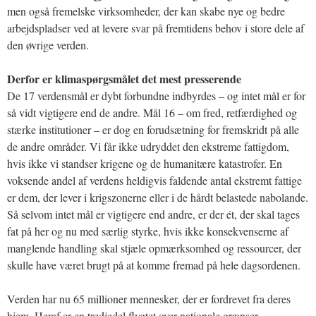
men også fremelske virksomheder, der kan skabe nye og bedre
arbejdspladser ved at levere svar på fremtidens behov i store dele af
den øvrige verden.
Derfor er klimaspørgsmålet det mest presserende
De 17 verdensmål er dybt forbundne indbyrdes – og intet mål er for
så vidt vigtigere end de andre. Mål 16 – om fred, retfærdighed og
stærke institutioner – er dog en forudsætning for fremskridt på alle
de andre områder. Vi får ikke udryddet den ekstreme fattigdom,
hvis ikke vi standser krigene og de humanitære katastrofer. En
voksende andel af verdens heldigvis faldende antal ekstremt fattige
er dem, der lever i krigszonerne eller i de hårdt belastede nabolande.
Så selvom intet mål er vigtigere end andre, er der ét, der skal tages
fat på her og nu med særlig styrke, hvis ikke konsekvenserne af
manglende handling skal stjæle opmærksomhed og ressourcer, der
skulle have været brugt på at komme fremad på hele dagsordenen.
Verden har nu 65 millioner mennesker, der er fordrevet fra deres
hjem. Heraf er en tredjedel flygtet over nationale grænser.