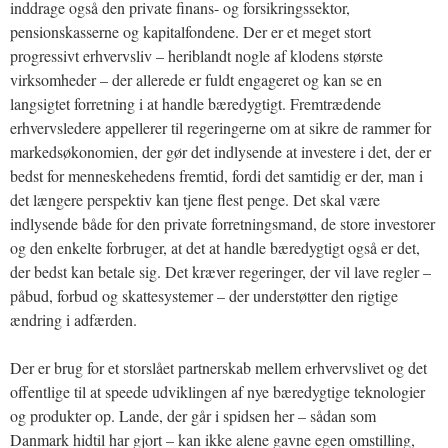
inddrage også den private finans- og forsikringssektor,
pensionskasserne og kapitalfondene. Der er et meget stort
progressivt erhvervsliv – heriblandt nogle af klodens største
virksomheder – der allerede er fuldt engageret og kan se en
langsigtet forretning i at handle bæredygtigt. Fremtrædende
erhvervsledere appellerer til regeringerne om at sikre de rammer for
markedsøkonomien, der gør det indlysende at investere i det, der er
bedst for menneskehedens fremtid, fordi det samtidig er der, man i
det længere perspektiv kan tjene flest penge. Det skal være
indlysende både for den private forretningsmand, de store investorer
og den enkelte forbruger, at det at handle bæredygtigt også er det,
der bedst kan betale sig. Det kræver regeringer, der vil lave regler –
påbud, forbud og skattesystemer – der understøtter den rigtige
ændring i adfærden.
Der er brug for et storslået partnerskab mellem erhvervslivet og det
offentlige til at speede udviklingen af nye bæredygtige teknologier
og produkter op. Lande, der går i spidsen her – sådan som
Danmark hidtil har gjort – kan ikke alene gavne egen omstilling,