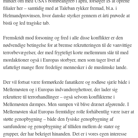
mindet om med USA’s bombeangreb i april, forsøger IS at oprette
filialer her – samtidig med at Taleban rykker fremad, bl.a. i
Helmandprovinsen, hvor danske styrker gennem et årti prøvede at
bistå og led tragiske tab.
Fremskridt mod forsoning og fred i alle disse konflikter er den
nødvendige betingelse for at bremse rekrutteringen til de vanvittige
terrorbevægelser, der med frygteligt korte mellemrum slår til med
mordaktioner også i Europas storbyer, men som tager livet af
ufatteligt mange flere fredelige mennesker i de muslimske lande.
Der vil fortsat være formørkede fanatikere og rodløse sjæle både i
Mellemøsten og i Europas indvandrerghettoer, der lader sig
rekruttere til terrorhandlinger – også selvom konflikterne i
Mellemøsten dæmpes. Men sumpen vil blive drænet afgørende. I
Mellemøsten skal Europas fremtidige rolle forhåbentlig være især at
støtte genopbygning – både den fysiske genopbygning af
samfundene og genopbygning af tilliden mellem de stater og
grupper, der har bekriget hinanden. Det er i vores egen interesse