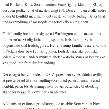
med Rusland, Kina, Storbritannien, Frankrig, Tyskland og EU og
desuden godkendt af et næsten enigt FN. Den er – uanset alle andre
kilder til konflikt med Iran – det eneste konkrete bidrag i årtier til at
undgå spredning af masseødelæggelsesvåben i regionen.
Forhåbentlig breder der sig også i Washington en forståelse af, at
Iran er en uafviselig forhandlingspartner, hvis Irak og Syrien
nogensinde skal fredeliggøres. Her er Trump-familiens nære forhold
til Netanyahus Israel en farlig joker, fordi de israelske politiske
ledere – modsat landets militære chefer – stadig synes at foretrække
krig mod Iran frem for forhandling.
Det er også bekymrende, at USA’s præsident synes aldeles uvillig til
at presse Israel til et forhandlingsbord med palæstinenserne med
henblik på en tostatsløsning, hvor 50 års besættelse til ubodelig
skade for begge folk omsider kan afsluttes.
Afghanistan er fortsat grundlæggende ustabilt: Som verden blev