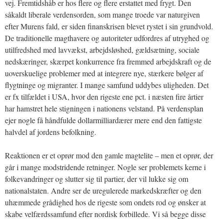
vej. Fremtidshåb er hos flere og flere erstattet med frygt. Den
såkaldt liberale verdensorden, som mange troede var naturgiven
efter Murens fald, er siden finanskrisen blevet rystet i sin grundvold.
De traditionelle magthavere og autoriteter udfordres af utryghed og
utilfredshed med lavvækst, arbejdsløshed, gældsætning, sociale
nedskæringer, skærpet konkurrence fra fremmed arbejdskraft og de
uoverskuelige problemer med at integrere nye, stærkere bølger af
flygtninge og migranter. I mange samfund uddybes uligheden. Det
er fx tilfældet i USA, hvor den rigeste ene pct. i næsten fire årtier
har hamstret hele stigningen i nationens velstand. På verdensplan
ejer nogle få håndfulde dollarmilliardærer mere end den fattigste
halvdel af jordens befolkning.
Reaktionen er et oprør mod den gamle magtelite – men et oprør, der
går i mange modstridende retninger. Nogle ser problemets kerne i
folkevandringer og slutter sig til partier, der vil lukke sig om
nationalstaten. Andre ser de uregulerede markedskræfter og den
uhæmmede grådighed hos de rigeste som ondets rod og ønsker at
skabe velfærdssamfund efter nordisk forbillede. Vi så begge disse