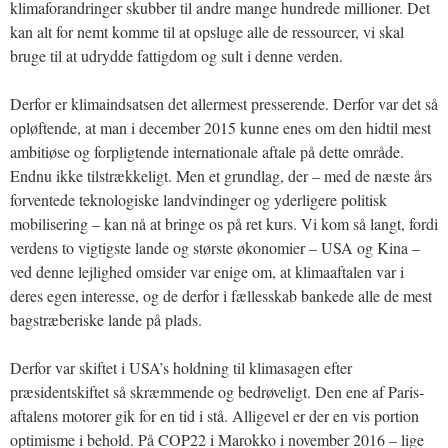
klimaforandringer skubber til andre mange hundrede millioner. Det
kan alt for nemt komme til at opsluge alle de ressourcer, vi skal
bruge til at udrydde fattigdom og sult i denne verden.
Derfor er klimaindsatsen det allermest presserende. Derfor var det så
opløftende, at man i december 2015 kunne enes om den hidtil mest
ambitiøse og forpligtende internationale aftale på dette område.
Endnu ikke tilstrækkeligt. Men et grundlag, der – med de næste års
forventede teknologiske landvindinger og yderligere politisk
mobilisering – kan nå at bringe os på ret kurs. Vi kom så langt, fordi
verdens to vigtigste lande og største økonomier – USA og Kina –
ved denne lejlighed omsider var enige om, at klimaaftalen var i
deres egen interesse, og de derfor i fællesskab bankede alle de mest
bagstræberiske lande på plads.
Derfor var skiftet i USA’s holdning til klimasagen efter
præsidentskiftet så skræmmende og bedrøveligt. Den ene af Paris-
aftalens motorer gik for en tid i stå. Alligevel er der en vis portion
optimisme i behold. På COP22 i Marokko i november 2016 – lige