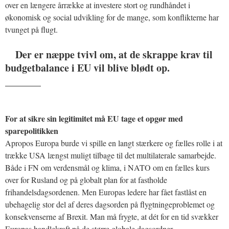
over en længere årrække at investere stort og rundhåndet i
økonomisk og social udvikling for de mange, som konflikterne har
tvunget på flugt.
Der er næppe tvivl om, at de skrappe krav til
budgetbalance i EU vil blive blødt op.
_______
For at sikre sin legitimitet må EU tage et opgør med
sparepolitikken
Apropos Europa burde vi spille en langt stærkere og fælles rolle i at
trække USA længst muligt tilbage til det multilaterale samarbejde.
Både i FN om verdensmål og klima, i NATO om en fælles kurs
over for Rusland og på globalt plan for at fastholde
frihandelsdagsordenen. Men Europas ledere har fået fastlåst en
ubehagelig stor del af deres dagsorden på flygtningeproblemet og
konsekvenserne af Brexit. Man må frygte, at dét for en tid svækker
Europas handlekraft på de større globale dagsordner.