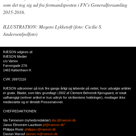
som det tog sig ud fra formandsposten i FN’s Generalforsamling
2015-2016.
ILLUSTRATION: Mogens Lykketoft (foto: Cicilie S.
Andersen/polfoto)
RÆSON udgives af:
RÆSON Medier
c/o Vartov
Farvergade 27A
1463 København K
CVR: 26972116
RÆSON udkommer på tryk fire gange årligt og løbende på nettet, hvor udvalgte artikler
er gratis. Bladet, som blev grundlagt i 2002 af Clement Behrendt Kjersgaard, er totalt
uafhængigt (enhver artikel er kun udtryk for skribentens holdninger), modtager ikke
mediestøtte og er tilmeldt Pressenævnet.
CHEFREDAKTIONEN:
Ida Tønnesen (nyhedsredaktør)
ida.t@raeson.dk
Janus Elmstrøm Lauritsen
jel@raeson.dk"
Philippa Rosic
philippa.r@raeson.dk
Dastan Marouf
dastan.m@raeson.dk