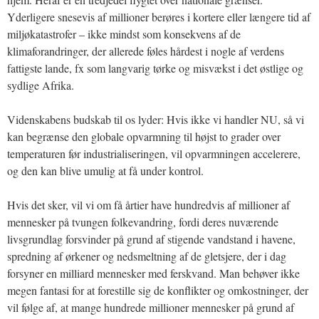
Yderligere snesevis af millioner berøres i kortere eller længere tid af
miljøkatastrofer – ikke mindst som konsekvens af de
klimaforandringer, der allerede føles hårdest i nogle af verdens
fattigste lande, fx som langvarig tørke og misvækst i det østlige og
sydlige Afrika.
Videnskabens budskab til os lyder: Hvis ikke vi handler NU, så vi
kan begrænse den globale opvarmning til højst to grader over
temperaturen før industrialiseringen, vil opvarmningen accelerere,
og den kan blive umulig at få under kontrol.
Hvis det sker, vil vi om få årtier have hundredvis af millioner af
mennesker på tvungen folkevandring, fordi deres nuværende
livsgrundlag forsvinder på grund af stigende vandstand i havene,
spredning af ørkener og nedsmeltning af de gletsjere, der i dag
forsyner en milliard mennesker med ferskvand. Man behøver ikke
megen fantasi for at forestille sig de konflikter og omkostninger, der
vil følge af, at mange hundrede millioner mennesker på grund af