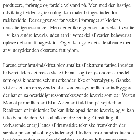
producere, forbruge og fordele velstand på. Men med den hastige
udvikling i viden og teknologi kan målet bringes inden for
rækkevidde. Der er grænser for vækst i forbruget af klodens
uerstattelige ressourcer. Men der er ikke grænser for vækst i kvalitet
– vi kan ændre levevis, uden at vi i vores del af verden behøver at
opleve det som tilbageskridt. Og vi kan gøre det sideløbende med,
at vi udrydder den ekstreme fattigdom.
I årene efter årtusindskiftet blev antallet af ekstremt fattige i verden
halveret. Men det meste skete i Kina – og i en økonomisk model,
som også kineserne selv nu erkender ikke er bæredygtig. Ganske
vist er det kun en syvendedel af verdens syv milliarder indbyggere,
der har en så overdådigt ressourcekrævende levevis som os i Vesten.
Men et par milliarder i bl.a. Asien er i fuld fart på vej derhen.
Realiteten er imidlertid: De kan ikke opnå denne levevis, og vi kan
ikke beholde den. Vi skal alle ændre retning. Omstilling til
vedvarende energi lettes af dramatiske tekniske fremskridt, der
sænker prisen på sol- og vindenergi. I Indien, hvor hundredtusinde
landsbyer endnu mangler elektricitet, er det nu billigere at sætte