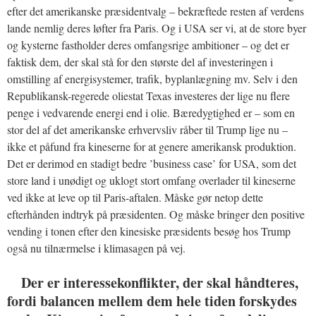
efter det amerikanske præsidentvalg – bekræftede resten af verdens
lande nemlig deres løfter fra Paris. Og i USA ser vi, at de store byer
og kysterne fastholder deres omfangsrige ambitioner – og det er
faktisk dem, der skal stå for den største del af investeringen i
omstilling af energisystemer, trafik, byplanlægning mv. Selv i den
Republikansk-regerede oliestat Texas investeres der lige nu flere
penge i vedvarende energi end i olie. Bæredygtighed er – som en
stor del af det amerikanske erhvervsliv råber til Trump lige nu –
ikke et påfund fra kineserne for at genere amerikansk produktion.
Det er derimod en stadigt bedre ’business case’ for USA, som det
store land i unødigt og uklogt stort omfang overlader til kineserne
ved ikke at leve op til Paris-aftalen. Måske gør netop dette
efterhånden indtryk på præsidenten. Og måske bringer den positive
vending i tonen efter den kinesiske præsidents besøg hos Trump
også nu tilnærmelse i klimasagen på vej.
Der er interessekonflikter, der skal håndteres,
fordi balancen mellem dem hele tiden forskydes