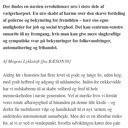
Der findes en næsten revolutionær uro i store dele af
vælgerkorpset. En uro skabt af harme over den skæve fordeling
af goderne og bekymring for fremtiden – især ens egne
muligheder for job og social tryghed. Det kan centrum-venstre
omsætte til ny fremgang, hvis man kan give mere slagkraftige
og sympatiske svar på bekymringer for folkevandringer,
automatisering og frihandel.
Af Mogens Lykketoft [fra RÆSON30]
Aldrig før i historien har flere levet så gode og lange liv, uden krig,
med godt helbred og adgang til uddannelse. Inden for rækkevidde
har vi redskaberne til at skabe velfærd og fred til hele
menneskeheden i næste generation. Vel at mærke hvis vi forstår
vores totale afhængighed af hinanden på denne lille klode – og
derfor får mobiliseret vilje og handlekraft til et nyt, tættere og
anderledes internationalt samarbejde. Men der er en åbenbar risiko
for, at vi er ved et vendepunkt, hvorfra udviklingen kører den gale