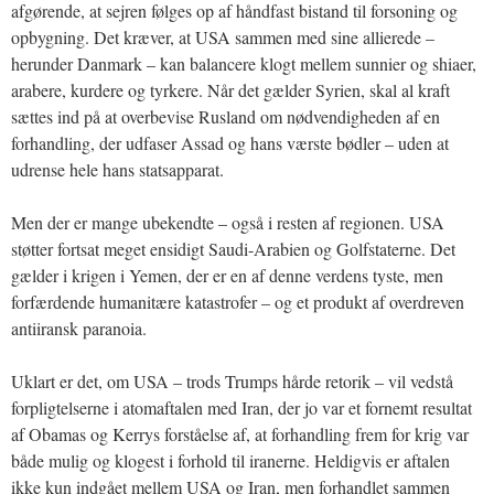
afgørende, at sejren følges op af håndfast bistand til forsoning og
opbygning. Det kræver, at USA sammen med sine allierede –
herunder Danmark – kan balancere klogt mellem sunnier og shiaer,
arabere, kurdere og tyrkere. Når det gælder Syrien, skal al kraft
sættes ind på at overbevise Rusland om nødvendigheden af en
forhandling, der udfaser Assad og hans værste bødler – uden at
udrense hele hans statsapparat.
Men der er mange ubekendte – også i resten af regionen. USA
støtter fortsat meget ensidigt Saudi-Arabien og Golfstaterne. Det
gælder i krigen i Yemen, der er en af denne verdens tyste, men
forfærdende humanitære katastrofer – og et produkt af overdreven
antiiransk paranoia.
Uklart er det, om USA – trods Trumps hårde retorik – vil vedstå
forpligtelserne i atomaftalen med Iran, der jo var et fornemt resultat
af Obamas og Kerrys forståelse af, at forhandling frem for krig var
både mulig og klogest i forhold til iranerne. Heldigvis er aftalen
ikke kun indgået mellem USA og Iran, men forhandlet sammen