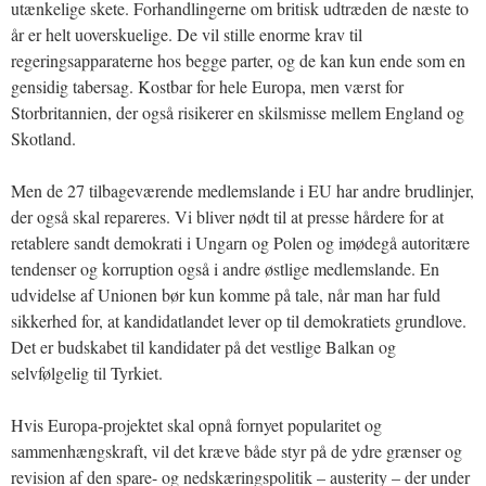
utænkelige skete. Forhandlingerne om britisk udtræden de næste to
år er helt uoverskuelige. De vil stille enorme krav til
regeringsapparaterne hos begge parter, og de kan kun ende som en
gensidig tabersag. Kostbar for hele Europa, men værst for
Storbritannien, der også risikerer en skilsmisse mellem England og
Skotland.
Men de 27 tilbageværende medlemslande i EU har andre brudlinjer,
der også skal repareres. Vi bliver nødt til at presse hårdere for at
retablere sandt demokrati i Ungarn og Polen og imødegå autoritære
tendenser og korruption også i andre østlige medlemslande. En
udvidelse af Unionen bør kun komme på tale, når man har fuld
sikkerhed for, at kandidatlandet lever op til demokratiets grundlove.
Det er budskabet til kandidater på det vestlige Balkan og
selvfølgelig til Tyrkiet.
Hvis Europa-projektet skal opnå fornyet popularitet og
sammenhængskraft, vil det kræve både styr på de ydre grænser og
revision af den spare- og nedskæringspolitik – austerity – der under