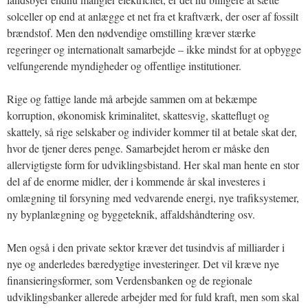
solceller op end at anlægge et net fra et kraftværk, der oser af fossilt
brændstof. Men den nødvendige omstilling kræver stærke
regeringer og internationalt samarbejde – ikke mindst for at opbygge
velfungerende myndigheder og offentlige institutioner.
Rige og fattige lande må arbejde sammen om at bekæmpe
korruption, økonomisk kriminalitet, skattesvig, skatteflugt og
skattely, så rige selskaber og individer kommer til at betale skat der,
hvor de tjener deres penge. Samarbejdet herom er måske den
allervigtigste form for udviklingsbistand. Her skal man hente en stor
del af de enorme midler, der i kommende år skal investeres i
omlægning til forsyning med vedvarende energi, nye trafiksystemer,
ny byplanlægning og byggeteknik, affaldshåndtering osv.
Men også i den private sektor kræver det tusindvis af milliarder i
nye og anderledes bæredygtige investeringer. Det vil kræve nye
finansieringsformer, som Verdensbanken og de regionale
udviklingsbanker allerede arbejder med for fuld kraft, men som skal