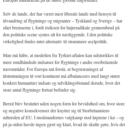
Selv de lande, der har været mest liberale lande med hensyn til
tilvandring af flygtninge og migranter – Tyskland og Sverige – har
slået bremserne i, fordi risikoen for højreradikale gennembrud på
den politiske scene syntes alt for nærliggende. I den politiske
virkelighed findes intet alternativ til strammere asylpolitik.
Man må håbe, at modellen fra Tyrkiet-aftalen kan udstrækkes til
mere rundhåndede indsatser for flygtninge i andre overbelastede
nærområder. For Europa må forstå, at begrænsninger af
tilstrømningen til vort kontinent må afbalanceres med langt større
konkret humanitær indsats og udviklingsbistand derude, hvor det
store antal flygtninge fortsat befinder sig.
Brexit blev besluttet uden nogen form for bevidsthed om, hvor store
og negative konsekvenser der knytter sig til Storbritanniens
udtræden af EU. I modstandernes valgkamp stod løgnene i kø – og
på ja-siden havde ingen gjort sig klart, hvad de skulle gøre, hvis det