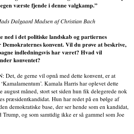
n egen værste fjende i denne valgkamp.”
ads Dalgaard Madsen af Christian Bach
ed i det politiske landskab og partiernes
r Demokraternes konvent. Vil du prøve at beskrive,
agne indledningsvis har været? Hvad vil
nder konventet?
, de gerne vil opnå med dette konvent, er at
es ‘Kamalamentum’. Kamala Harris har oplevet dette
ugust måned, stort set siden hun fik delegerede nok
nes præsidentkandidat. Hun har redet på en bølge af
 den demokratiske base, der ser hende som en kandidat,
d Trump, og som samtidig ikke er så gammel som Joe