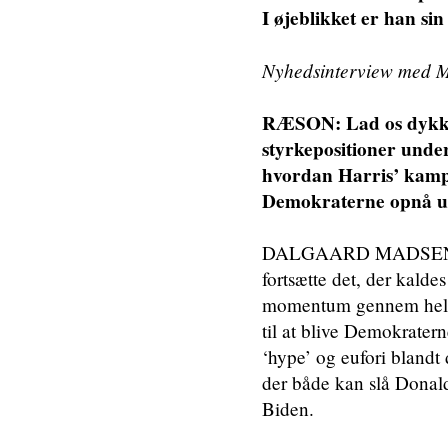
I øjeblikket er han si
Nyhedsinterview med M
RÆSON: Lad os dykke n
styrkepositioner unde
hvordan Harris’ kamp
Demokraterne opnå u
DALGAARD MADSEN: Det
fortsætte det, der kald
momentum gennem hele a
til at blive Demokrater
‘hype’ og eufori blandt
der både kan slå Donal
Biden.