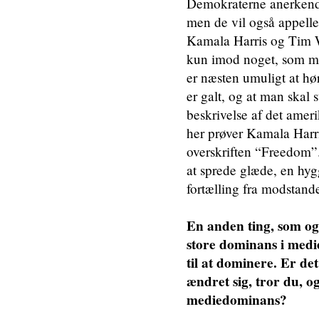
Demokraterne anerkende
men de vil også appeller
Kamala Harris og Tim W
kun imod noget, som ma
er næsten umuligt at hø
er galt, og at man skal
beskrivelse af det ame
her prøver Kamala Harris
overskriften “Freedom”.
at sprede glæde, en hygg
fortælling fra modstand
En anden ting, som og
store dominans i medi
til at dominere. Er de
ændret sig, tror du, o
mediedominans?