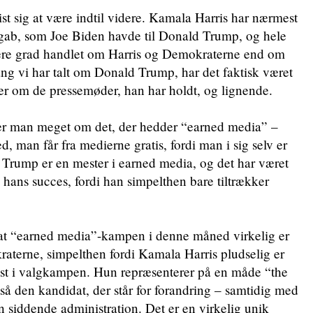
 vist sig at være indtil videre. Kamala Harris har nærmest
 gab, som Joe Biden havde til Donald Trump, og hele
ere grad handlet om Harris og Demokraterne end om
g vi har talt om Donald Trump, har det faktisk været
rier om de pressemøder, han har holdt, og lignende.
aler man meget om det, der hedder “earned media” –
 man får fra medierne gratis, fordi man i sig selv er
 Trump er en mester i earned media, og det har været
 hans succes, fordi han simpelthen bare tiltrækker
, at “earned media”-kampen i denne måned virkelig er
aterne, simpelthen fordi Kamala Harris pludselig er
pust i valgkampen. Hun repræsenterer på en måde “the
så den kandidat, der står for forandring – samtidig med
n siddende administration. Det er en virkelig unik