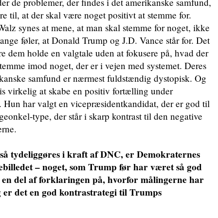
r de problemer, der findes i det amerikanske samfund,
e til, at der skal være noget positivt at stemme for.
alz synes at mene, at man skal stemme for noget, ikke
nge føler, at Donald Trump og J.D. Vance står for. Det
re dem holde en valgtale uden at fokusere på, hvad der
 stemme imod noget, der er i vejen med systemet. Deres
rikanske samfund er nærmest fuldstændig dystopisk. Og
 virkelig at skabe en positiv fortælling under
 Hun har valgt en vicepræsidentkandidat, der er god til
eonkel-type, der står i skarp kontrast til den negative
erne.
så tydeliggøres i kraft af DNC, er Demokraternes
ebilledet – noget, som Trump før har været så god
t en del af forklaringen på, hvorfor målingerne har
g er det en god kontrastrategi til Trumps