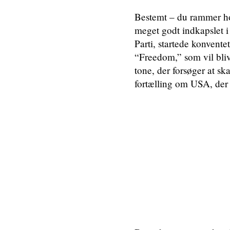
Bestemt – du rammer hov
meget godt indkapslet 
Parti, startede konvente
“Freedom,” som vil bli
tone, der forsøger at sk
fortælling om USA, de