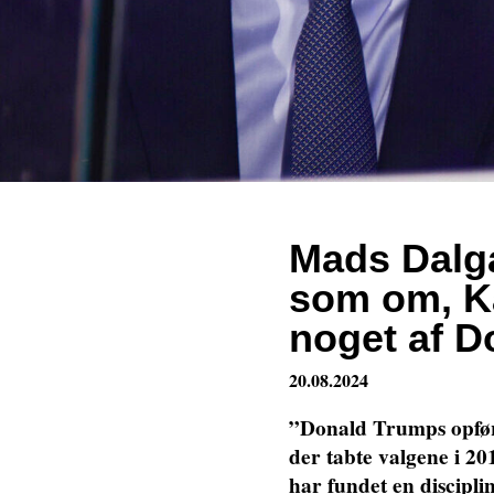
Mads Dalga
som om, Ka
noget af 
20.08.2024
”Donald Trumps opfør
der tabte valgene i 20
har fundet en discipli