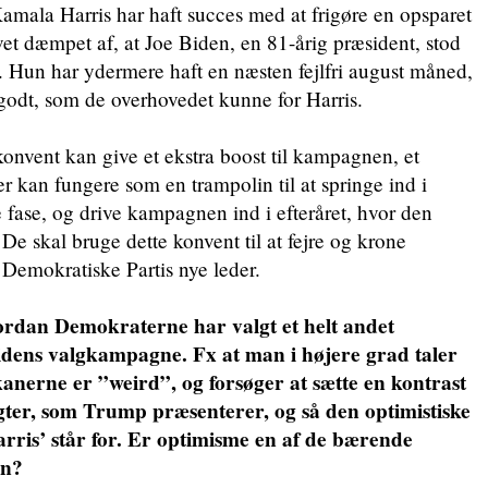
amala Harris har haft succes med at frigøre en opsparet
vet dæmpet af, at Joe Biden, en 81-årig præsident, stod
 Hun har ydermere haft en næsten fejlfri august måned,
 godt, som de overhovedet kunne for Harris.
konvent kan give et ekstra boost til kampagnen, et
er kan fungere som en trampolin til at springe ind i
fase, og drive kampagnen ind i efteråret, hvor den
De skal bruge dette konvent til at fejre og krone
Demokratiske Partis nye leder.
ordan Demokraterne har valgt et helt andet
dens valgkampagne. Fx at man i højere grad taler
nerne er ”weird”, og forsøger at sætte en kontrast
gter, som Trump præsenterer, og så den optimistiske
arris’ står for. Er optimisme en af de bærende
en?