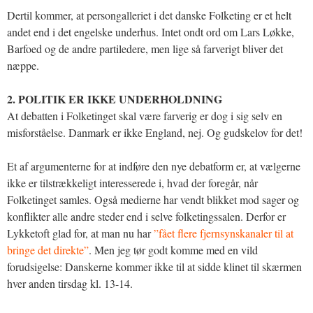
Dertil kommer, at persongalleriet i det danske Folketing er et helt
andet end i det engelske underhus. Intet ondt ord om Lars Løkke,
Barfoed og de andre partiledere, men lige så farverigt bliver det
næppe.
2. POLITIK ER IKKE UNDERHOLDNING
At debatten i Folketinget skal være farverig er dog i sig selv en
misforståelse. Danmark er ikke England, nej. Og gudskelov for det!
Et af argumenterne for at indføre den nye debatform er, at vælgerne
ikke er tilstrækkeligt interesserede i, hvad der foregår, når
Folketinget samles. Også medierne har vendt blikket mod sager og
konflikter alle andre steder end i selve folketingssalen. Derfor er
Lykketoft glad for, at man nu har
”fået flere fjernsynskanaler til at
bringe det direkte”
. Men jeg tør godt komme med en vild
forudsigelse: Danskerne kommer ikke til at sidde klinet til skærmen
hver anden tirsdag kl. 13-14.