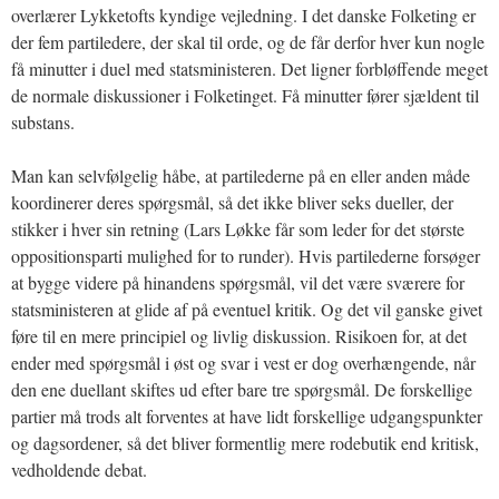
overlærer Lykketofts kyndige vejledning. I det danske Folketing er
der fem partiledere, der skal til orde, og de får derfor hver kun nogle
få minutter i duel med statsministeren. Det ligner forbløffende meget
de normale diskussioner i Folketinget. Få minutter fører sjældent til
substans.
Man kan selvfølgelig håbe, at partilederne på en eller anden måde
koordinerer deres spørgsmål, så det ikke bliver seks dueller, der
stikker i hver sin retning (Lars Løkke får som leder for det største
oppositionsparti mulighed for to runder). Hvis partilederne forsøger
at bygge videre på hinandens spørgsmål, vil det være sværere for
statsministeren at glide af på eventuel kritik. Og det vil ganske givet
føre til en mere principiel og livlig diskussion. Risikoen for, at det
ender med spørgsmål i øst og svar i vest er dog overhængende, når
den ene duellant skiftes ud efter bare tre spørgsmål. De forskellige
partier må trods alt forventes at have lidt forskellige udgangspunkter
og dagsordener, så det bliver formentlig mere rodebutik end kritisk,
vedholdende debat.