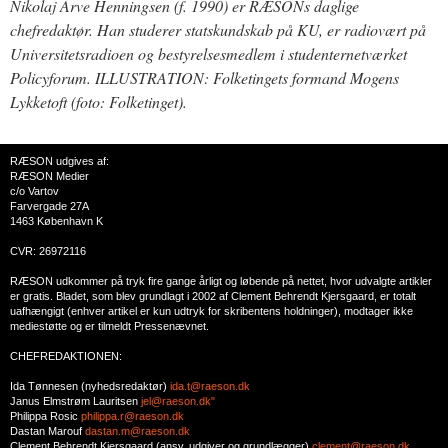
Nikolaj Arve Henningsen (f. 1990) er RÆSONs daglige
chefredaktør. Han studerer statskundskab på KU, er radiovært på
Universitetsradioen og bestyrelsesmedlem i studenternetværket
Policyforum. ILLUSTRATION: Folketingets formand Mogens
Lykketoft (foto: Folketinget).
RÆSON udgives af:
RÆSON Medier
c/o Vartov
Farvergade 27A
1463 København K
CVR: 26972116
RÆSON udkommer på tryk fire gange årligt og løbende på nettet, hvor udvalgte artikler
er gratis. Bladet, som blev grundlagt i 2002 af Clement Behrendt Kjersgaard, er totalt
uafhængigt (enhver artikel er kun udtryk for skribentens holdninger), modtager ikke
mediestøtte og er tilmeldt Pressenævnet.
CHEFREDAKTIONEN:
Ida Tønnesen (nyhedsredaktør)
ida.t@raeson.dk
Janus Elmstrøm Lauritsen
jel@raeson.dk"
Philippa Rosic
philippa.r@raeson.dk
Dastan Marouf
dastan.m@raeson.dk
Clement Behrendt Kjersgaard (ansv. udgiver og grundlægger)
clement@raeson.dk