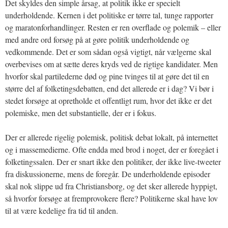
Det skyldes den simple årsag, at politik ikke er specielt
underholdende. Kernen i det politiske er tørre tal, tunge rapporter
og maratonforhandlinger. Resten er ren overflade og polemik – eller
med andre ord forsøg på at gøre politik underholdende og
vedkommende. Det er som sådan også vigtigt, når vælgerne skal
overbevises om at sætte deres kryds ved de rigtige kandidater. Men
hvorfor skal partilederne død og pine tvinges til at gøre det til en
større del af folketingsdebatten, end det allerede er i dag? Vi bør i
stedet forsøge at opretholde et offentligt rum, hvor det ikke er det
polemiske, men det substantielle, der er i fokus.
Der er allerede rigelig polemisk, politisk debat lokalt, på internettet
og i massemedierne. Ofte endda med brod i noget, der er foregået i
folketingssalen. Der er snart ikke den politiker, der ikke live-tweeter
fra diskussionerne, mens de foregår. De underholdende episoder
skal nok slippe ud fra Christiansborg, og det sker allerede hyppigt,
så hvorfor forsøge at fremprovokere flere? Politikerne skal have lov
til at være kedelige fra tid til anden.