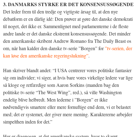
3. DANMARKS STYRKE ER DET KONSENSUSSØGENDE
Det leder frem til den tredje og vigtigste årsag til, at den nye
debatform er en dårlig idé: Den prøver at gøre det danske demokrati
til noget, det ikke er. Sammenlignet med parlamenterne i de fleste
andre lande er det danske ekstremt konsensussøgende. Det minder
den amerikanske skribent Andrew Romano fra The Daily Beast os
om, når han kalder den danske tv-serie ”Borgen” for
”tv-serien, der
kan løse den amerikanske regeringslukning”
.
Han skriver blandt andet: “I USA centrerer vores politiske fantasier
sig om individer; vi siger, at hvis bare vores virkelige ledere var lige
så kloge og retfærdige som Aaron Sorkins (manden bag den
politiske tv-serie “The West Wing”, red.), så ville Washington
endelig blive helbredt. Men lederne i ”Borgen” er ikke
nødvendigvis smartere eller mere fornuftige end dem, vi er belastet
med; det er systemet, der giver mere mening. Karaktererne arbejder
simpelthen inden for det.”
Her er diagnosen, at det amerikanske system, hvor to skarpt