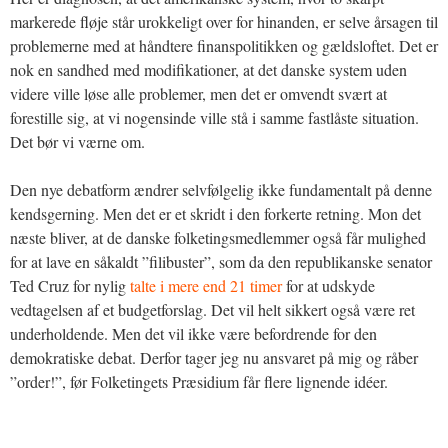
markerede fløje står urokkeligt over for hinanden, er selve årsagen til
problemerne med at håndtere finanspolitikken og gældsloftet. Det er
nok en sandhed med modifikationer, at det danske system uden
videre ville løse alle problemer, men det er omvendt svært at
forestille sig, at vi nogensinde ville stå i samme fastlåste situation.
Det bør vi værne om.
Den nye debatform ændrer selvfølgelig ikke fundamentalt på denne
kendsgerning. Men det er et skridt i den forkerte retning. Mon det
næste bliver, at de danske folketingsmedlemmer også får mulighed
for at lave en såkaldt ”filibuster”, som da den republikanske senator
Ted Cruz for nylig
talte i mere end 21 timer
for at udskyde
vedtagelsen af et budgetforslag. Det vil helt sikkert også være ret
underholdende. Men det vil ikke være befordrende for den
demokratiske debat. Derfor tager jeg nu ansvaret på mig og råber
”order!”, før Folketingets Præsidium får flere lignende idéer.