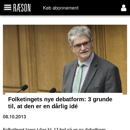
Køb abonnement
Folketingets nye debatform:
3 grunde
til, at den er en dårlig idé
08.10.2013
Folketinget tager i dag kl. 13 hul på en ny debatform.