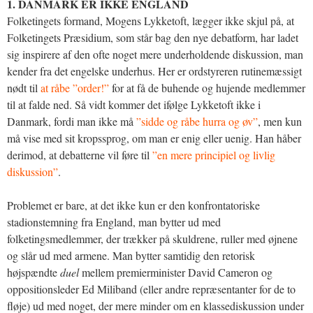
1. DANMARK ER IKKE ENGLAND
Folketingets formand, Mogens Lykketoft, lægger ikke skjul på, at
Folketingets Præsidium, som står bag den nye debatform, har ladet
sig inspirere af den ofte noget mere underholdende diskussion, man
kender fra det engelske underhus. Her er ordstyreren rutinemæssigt
nødt til
at råbe ”order!”
for at få de buhende og hujende medlemmer
til at falde ned. Så vidt kommer det ifølge Lykketoft ikke i
Danmark, fordi man ikke må
”sidde og råbe hurra og øv”
, men kun
må vise med sit kropssprog, om man er enig eller uenig. Han håber
derimod, at debatterne vil føre til
”en mere principiel og livlig
diskussion”
.
Problemet er bare, at det ikke kun er den konfrontatoriske
stadionstemning fra England, man bytter ud med
folketingsmedlemmer, der trækker på skuldrene, ruller med øjnene
og slår ud med armene. Man bytter samtidig den retorisk
højspændte
duel
mellem premierminister David Cameron og
oppositionsleder Ed Miliband (eller andre repræsentanter for de to
fløje) ud med noget, der mere minder om en klassediskussion under