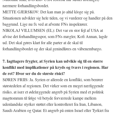
nærmere forhandlingsbordet.
METTE GJERSKOV: Det kan man jo altid kloge sig på.
Situationen udvikler sig hele tiden, og vi vurderer og handler på den
baggrund. Lige nu fx ved at afvente FNs inspektører.
NIKOLAJ VILLUMSEN (EL): Det var en stor fejl af USA at
afvise det forhandlingsspor, som FNs mægler, Kofi Annan, lagde
ud. Det skal gøres klart for alle parter at de skal til
forhandlingsbordet og der skal genindføres en våbenembargo.
7. Iagttagere frygter, at Syrien kan udvikle sig til en større
konflikt med implikationer på kryds og tværs i regionen. Har
de ret? Hvor ser du de største risici?
SØREN FRIIS: Ja. Syrien er allerede en konflikt, som berører
størstedelen af regionen. Det virker som en meget nærliggende
risiko, at især et ødelæggende angreb på Syrien med et politisk
magttomrum til følge vil betyde forværrede kampe mellem
udenlandske styrker støttet eller kontrolleret fra Iran, Libanon,
Saudi-Arabien og Qatar. Et angreb på enten Israel eller Tyrkiet fra