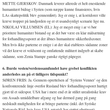
METTE GJERSKOV: Danmark leverer allerede et helt enestående
humanitært bidrag i Syrien (som næppe kunne finansieres, hvis
LAs skattepolitik blev gennemført). Jeg er enig i, at korridorer ville
kræve tropper på landjorden og er et usandsynligt scenarie lige nu.
NIKOLAJ VILLUMSEN (EL): Jeg er meget enig i ar vi bør
prioritere humanitær bistand og at det bør være en klar målsætning
for forhandlingssporet at der åbnes humanitære sikkerhedszoner.
Men hvis ikke parterne er enige i at der skal etableres sådanne zoner
vil det kræve et voldsomt og omfattende militært indgreb at skabe
sådanne, som Zenia Stampe ganske rigtigt påpeger.
6. Burde vesten/verdenssamfundet have grebet konflikten
anderledes an på et tidligere tidspunkt?
SØREN FRIIS: Ja. Gennem oprettelsen af ‘Syriens Venner’ og den
konfronterende linje overfor Rusland blev forhandlingssporet hurtigt
gjort til et sidespor. USA har i mere end et år stillet urealistiske krav
om Assads umiddelbare afgang og har dermed gang på gang
nedskudt muligheden for at bringe parterne (inkl. det Syriske
Nationale Råd, hvis krav USA retorisk har støttet ubetinget)