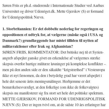
Søren Friis er ph.d.-studerende i Internationale Studier ved Aarhus
Universitet og driver Udenriget.dk. Mette Gjerskov (S) er formand
for Udenrigspolitisk Nævn.
1. Storbritannien: Er det dobbelte nederlag for regeringen og
oppositionen et udtryk for, at vælgerne (måske også i USA og
Danmark?) grundlæggende har mistet tilliden til nytten af
militæraktioner efter Irak og Afghanistan?
SØREN FRIIS, KOMMENTATOR: Det britiske nej til et Syrien-
angreb afspejler ganske givet en erkendelse af vælgernes stærke
skepsis overfor hurtige militære løsninger på komplekse konflikter –
men på den anden side er den såkaldte “krigstræthed” i Vesteuropa
ikke et nyt fænomen, da den i betydelig grad har været afspejlet i
hele det seneste årtis meningsmålinger. Herhjemme er det
bemærkelsesværdigt, at den folkelige (om ikke de folkevalgtes)
skepsis nu manifesterer sig fra stort set hele det politiske spektrum.
METTE GJERSKOV, FORMAND FOR UDENRIGSPOLITISK
NÆVN (S): Der er ingen tvivl om, at de sidste 10 års erfaringer har