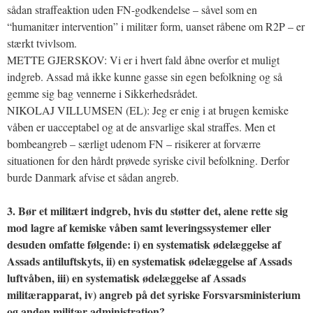
sådan straffeaktion uden FN-godkendelse – såvel som en
“humanitær intervention” i militær form, uanset råbene om R2P – er
stærkt tvivlsom.
METTE GJERSKOV: Vi er i hvert fald åbne overfor et muligt
indgreb. Assad må ikke kunne gasse sin egen befolkning og så
gemme sig bag vennerne i Sikkerhedsrådet.
NIKOLAJ VILLUMSEN (EL): Jeg er enig i at brugen kemiske
våben er uacceptabel og at de ansvarlige skal straffes. Men et
bombeangreb – særligt udenom FN – risikerer at forværre
situationen for den hårdt prøvede syriske civil befolkning. Derfor
burde Danmark afvise et sådan angreb.
3. Bør et militært indgreb, hvis du støtter det, alene rette sig
mod lagre af kemiske våben samt leveringssystemer eller
desuden omfatte følgende: i) en systematisk ødelæggelse af
Assads antiluftskyts, ii) en systematisk ødelæggelse af Assads
luftvåben, iii) en systematisk ødelæggelse af Assads
militærapparat, iv) angreb på det syriske Forsvarsministerium
og anden militær administration?