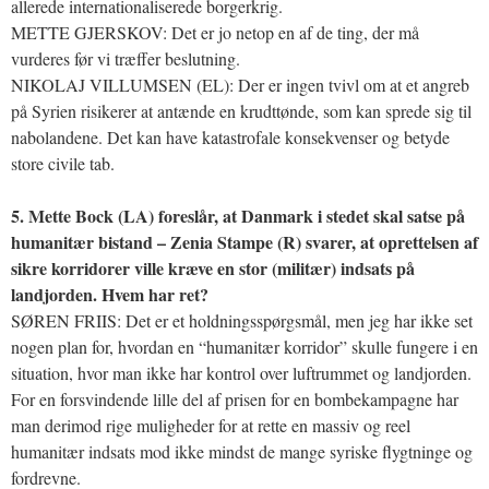
allerede internationaliserede borgerkrig.
METTE GJERSKOV: Det er jo netop en af de ting, der må
vurderes før vi træffer beslutning.
NIKOLAJ VILLUMSEN (EL): Der er ingen tvivl om at et angreb
på Syrien risikerer at antænde en krudttønde, som kan sprede sig til
nabolandene. Det kan have katastrofale konsekvenser og betyde
store civile tab.
5. Mette Bock (LA) foreslår, at Danmark i stedet skal satse på
humanitær bistand – Zenia Stampe (R) svarer, at oprettelsen af
sikre korridorer ville kræve en stor (militær) indsats på
landjorden. Hvem har ret?
SØREN FRIIS: Det er et holdningsspørgsmål, men jeg har ikke set
nogen plan for, hvordan en “humanitær korridor” skulle fungere i en
situation, hvor man ikke har kontrol over luftrummet og landjorden.
For en forsvindende lille del af prisen for en bombekampagne har
man derimod rige muligheder for at rette en massiv og reel
humanitær indsats mod ikke mindst de mange syriske flygtninge og
fordrevne.