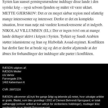
Syrien kan uanset gerningsmændene inddrage disse lande i den
syriske krig – også selvom fjenden og målet vil være uklart.
METTE GJERSKOV: Det er en meget sårbar region med ufattelig
mange interessenter og interesser. Derfor er det en kompleks
situation, hvor man nøje må vurdere konsekvenserne af et indgreb.
NIKOLAJ VILLUMSEN (EL): Der er ingen tvivl om at mange
lande deltager aktivt i krigen i Syrien. Tyrkiet og Saudi Arabien
støtter islamisterne og Iran og Hizbollah Assad-regimet. Konflikten
har derfor fare for at brede sig og det er derfor afgørende at der
åbnes for forhandlinger der inddrager alle parter i konflikten.
RÆSON udgives af:
RÆSON Medier
c/o Vartov
Farvergade 27A
1463 København K
CVR: 26972116
RÆSON udkommer på tryk fire gange årligt og løbende på nettet, hvor udvalgte artikler
er gratis. Bladet, som blev grundlagt i 2002 af Clement Behrendt Kjersgaard, er totalt
uafhængigt (enhver artikel er kun udtryk for skribentens holdninger), modtager ikke
mediestøtte og er tilmeldt Pressenævnet.