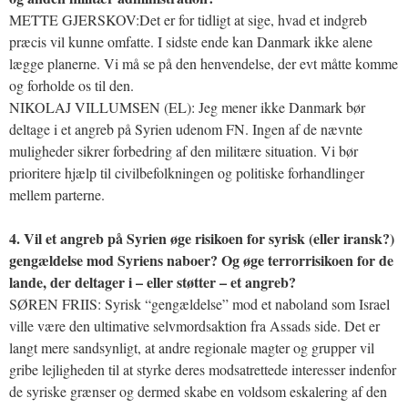
METTE GJERSKOV:Det er for tidligt at sige, hvad et indgreb
præcis vil kunne omfatte. I sidste ende kan Danmark ikke alene
lægge planerne. Vi må se på den henvendelse, der evt måtte komme
og forholde os til den.
NIKOLAJ VILLUMSEN (EL): Jeg mener ikke Danmark bør
deltage i et angreb på Syrien udenom FN. Ingen af de nævnte
muligheder sikrer forbedring af den militære situation. Vi bør
prioritere hjælp til civilbefolkningen og politiske forhandlinger
mellem parterne.
4. Vil et angreb på Syrien øge risikoen for syrisk (eller iransk?)
gengældelse mod Syriens naboer? Og øge terrorrisikoen for de
lande, der deltager i – eller støtter – et angreb?
SØREN FRIIS: Syrisk “gengældelse” mod et naboland som Israel
ville være den ultimative selvmordsaktion fra Assads side. Det er
langt mere sandsynligt, at andre regionale magter og grupper vil
gribe lejligheden til at styrke deres modsatrettede interesser indenfor
de syriske grænser og dermed skabe en voldsom eskalering af den