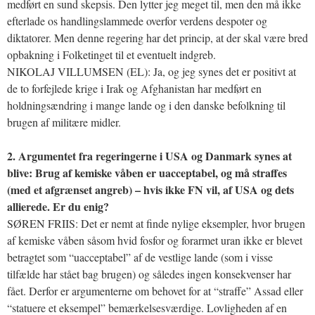
medført en sund skepsis. Den lytter jeg meget til, men den må ikke
efterlade os handlingslammede overfor verdens despoter og
diktatorer. Men denne regering har det princip, at der skal være bred
opbakning i Folketinget til et eventuelt indgreb.
NIKOLAJ VILLUMSEN (EL): Ja, og jeg synes det er positivt at
de to forfejlede krige i Irak og Afghanistan har medført en
holdningsændring i mange lande og i den danske befolkning til
brugen af militære midler.
2. Argumentet fra regeringerne i USA og Danmark synes at
blive: Brug af kemiske våben er uacceptabel, og må straffes
(med et afgrænset angreb) – hvis ikke FN vil, af USA og dets
allierede. Er du enig?
SØREN FRIIS: Det er nemt at finde nylige eksempler, hvor brugen
af kemiske våben såsom hvid fosfor og forarmet uran ikke er blevet
betragtet som “uacceptabel” af de vestlige lande (som i visse
tilfælde har stået bag brugen) og således ingen konsekvenser har
fået. Derfor er argumenterne om behovet for at “straffe” Assad eller
“statuere et eksempel” bemærkelsesværdige. Lovligheden af en