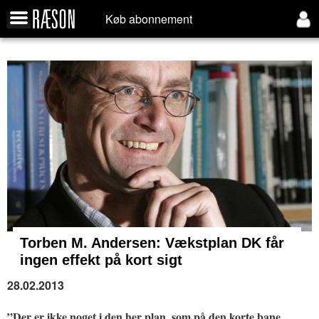
Køb abonnement
Torben M. Andersen:
Vækstplan DK får
ingen effekt på kort sigt
28.02.2013
”Der er ikke noget i den her plan, som på den korte bane