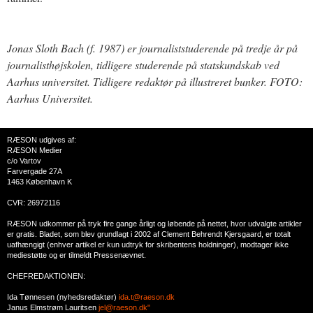
Jonas Sloth Bach (f. 1987) er journaliststuderende på tredje år på
journalisthøjskolen, tidligere studerende på statskundskab ved
Aarhus universitet. Tidligere redaktør på illustreret bunker. FOTO:
Aarhus Universitet.
RÆSON udgives af:
RÆSON Medier
c/o Vartov
Farvergade 27A
1463 København K
CVR: 26972116
RÆSON udkommer på tryk fire gange årligt og løbende på nettet, hvor udvalgte artikler
er gratis. Bladet, som blev grundlagt i 2002 af Clement Behrendt Kjersgaard, er totalt
uafhængigt (enhver artikel er kun udtryk for skribentens holdninger), modtager ikke
mediestøtte og er tilmeldt Pressenævnet.
CHEFREDAKTIONEN:
Ida Tønnesen (nyhedsredaktør)
ida.t@raeson.dk
Janus Elmstrøm Lauritsen
jel@raeson.dk"