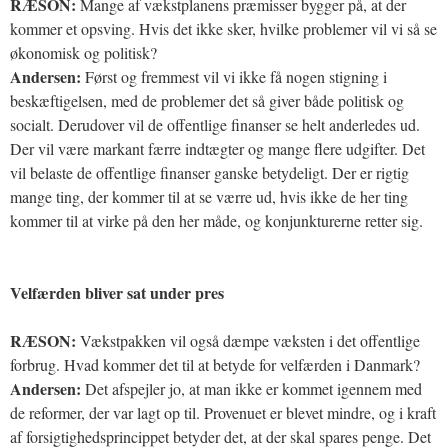
RÆSON:
Mange af vækstplanens præmisser bygger på, at der
kommer et opsving. Hvis det ikke sker, hvilke problemer vil vi så se
økonomisk og politisk?
Andersen:
Først og fremmest vil vi ikke få nogen stigning i
beskæftigelsen, med de problemer det så giver både politisk og
socialt. Derudover vil de offentlige finanser se helt anderledes ud.
Der vil være markant færre indtægter og mange flere udgifter. Det
vil belaste de offentlige finanser ganske betydeligt. Der er rigtig
mange ting, der kommer til at se værre ud, hvis ikke de her ting
kommer til at virke på den her måde, og konjunkturerne retter sig.
Velfærden bliver sat under pres
RÆSON:
Vækstpakken vil også dæmpe væksten i det offentlige
forbrug. Hvad kommer det til at betyde for velfærden i Danmark?
Andersen:
Det afspejler jo, at man ikke er kommet igennem med
de reformer, der var lagt op til. Provenuet er blevet mindre, og i kraft
af forsigtighedsprincippet betyder det, at der skal spares penge. Det