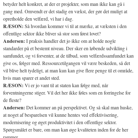
betyder helt konkret, at der er projekter, som man ikke kan gå i
gang med. Omvendt er det stadig en vækst, der gør det muligt at
opretholde den velfærd, vi har i dag.
RÆSON:
Så hvordan kommer vi til at mærke, at væksten i den
offentlige sektor ikke bliver så stor som først lovet?
Andersen:
I praksis handler det jo ikke om at holde nogle
standarder på et bestemt niveau. Der sker en løbende udvikling i
samfundet, og vi forventer, at de tilbud, som velfærdssamfundet kan
give os, følger med. Ressourcetilgangen vil være beskeden, så det
vil blive helt tydeligt, at man kun kan give flere penge til et område,
hvis man sparer et andet sted.
RÆSON:
Vi er jo vant til at staten kan følge med, når
forventningerne stiger. Vil det her ikke føles som en forringelse for
de fleste?
Andersen:
Det kommer an på perspektivet. Og så skal man huske,
at noget af besparelsen vil kunne hentes ved effektivisering,
modernisering og øget produktivitet i den offentlige sektor.
Spørgsmålet er bare, om man kan øge kvaliteten inden for de her
rammer.