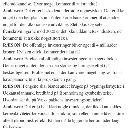
efteruddannelse. Hvor meget kommer til at forandre?
Andersen:
Det er ret beskedent i det store regnestykke. Der er ikke
noget i den her plan, som på den korte bane kommer til at ændre
noget for den økonomiske udvikling. Slet ikke. Og selv i
fremskrivningerne mod 2020 er det ikke uddannelsesindsatsen, der
kommer til at trække noget stort læs.
RÆSON:
De offentlige investeringer bliver øget til 4 milliarder
kroner. Hvilken effekt kommer det til at få?
Andersen:
Effekten af offentlige investeringer er meget direkte.
Det er noget af det, der har den største og hurtigste effekt på
beskæftigelsen. Problemet er, at der kan være meget lang vej fra at
have planerne til at få projekterne i gang.
RÆSON:
Pengene skal blandt andet bruges på bygningsfornyelse i
Udkantsdanmark, bredbånd på Bornholm og kystbeskyttelse.
Hvordan ser du på Vækstpakkens investeringsområder?
Andersen:
Det er jo helt klart nogle områder, der ikke kan kaldes
kerneaktiviteter for vores infrastruktur, som ellers kunne få en større
afledt økonomisk effekt. På den måde ligger de her områder langt
fra kernen.