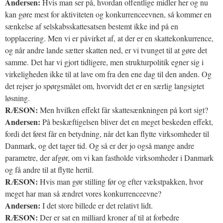
Andersen:
Hvis man ser på, hvordan offentlige midler her og nu
kan gøre mest for aktiviteten og konkurrenceevnen, så kommer en
sænkelse af selskabsskattesatsen bestemt ikke ind på en
topplacering. Men vi er påvirket af, at der er en skattekonkurrence,
og når andre lande sætter skatten ned, er vi tvunget til at gøre det
samme. Det har vi gjort tidligere, men strukturpolitik egner sig i
virkeligheden ikke til at lave om fra den ene dag til den anden. Og
det rejser jo spørgsmålet om, hvorvidt det er en særlig langsigtet
løsning.
RÆSON:
Men hvilken effekt får skattesænkningen på kort sigt?
Andersen:
På beskæftigelsen bliver det en meget beskeden effekt,
fordi det først får en betydning, når det kan flytte virksomheder til
Danmark, og det tager tid. Og så er der jo også mange andre
parametre, der afgør, om vi kan fastholde virksomheder i Danmark
og få andre til at flytte hertil.
RÆSON:
Hvis man gør stilling før og efter vækstpakken, hvor
meget har man så ændret vores konkurrenceevne?
Andersen:
I det store billede er det relativt lidt.
RÆSON:
Der er sat en milliard kroner af til at forbedre