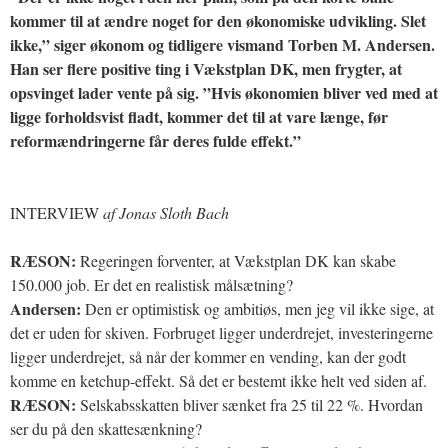
kommer til at ændre noget for den økonomiske udvikling. Slet
ikke,” siger økonom og tidligere vismand Torben M. Andersen.
Han ser flere positive ting i Vækstplan DK, men frygter, at
opsvinget lader vente på sig. ”Hvis økonomien bliver ved med at
ligge forholdsvist fladt, kommer det til at vare længe, før
reformændringerne får deres fulde effekt.”
INTERVIEW
af Jonas Sloth Bach
RÆSON:
Regeringen forventer, at Vækstplan DK kan skabe
150.000 job. Er det en realistisk målsætning?
Andersen:
Den er optimistisk og ambitiøs, men jeg vil ikke sige, at
det er uden for skiven. Forbruget ligger underdrejet, investeringerne
ligger underdrejet, så når der kommer en vending, kan der godt
komme en ketchup-effekt. Så det er bestemt ikke helt ved siden af.
RÆSON:
Selskabsskatten bliver sænket fra 25 til 22 %. Hvordan
ser du på den skattesænkning?