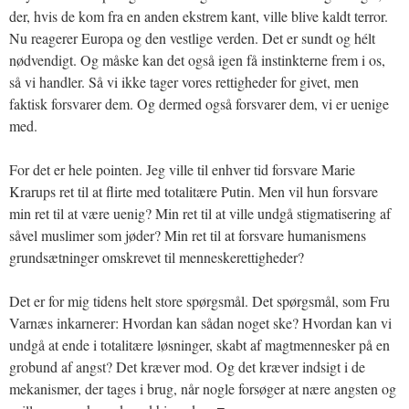
der, hvis de kom fra en anden ekstrem kant, ville blive kaldt terror.
Nu reagerer Europa og den vestlige verden. Det er sundt og hélt
nødvendigt. Og måske kan det også igen få instinkterne frem i os,
så vi handler. Så vi ikke tager vores rettigheder for givet, men
faktisk forsvarer dem. Og dermed også forsvarer dem, vi er uenige
med.
For det er hele pointen. Jeg ville til enhver tid forsvare Marie
Krarups ret til at flirte med totalitære Putin. Men vil hun forsvare
min ret til at være uenig? Min ret til at ville undgå stigmatisering af
såvel muslimer som jøder? Min ret til at forsvare humanismens
grundsætninger omskrevet til menneskerettigheder?
Det er for mig tidens helt store spørgsmål. Det spørgsmål, som Fru
Varnæs inkarnerer: Hvordan kan sådan noget ske? Hvordan kan vi
undgå at ende i totalitære løsninger, skabt af magtmennesker på en
grobund af angst? Det kræver mod. Og det kræver indsigt i de
mekanismer, der tages i brug, når nogle forsøger at nære angsten og