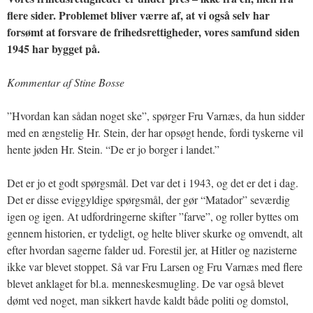
flere sider. Problemet bliver værre af, at vi også selv har
forsømt at forsvare de frihedsrettigheder, vores samfund siden
1945 har bygget på.
Kommentar af Stine Bosse
”Hvordan kan sådan noget ske”, spørger Fru Varnæs, da hun sidder
med en ængstelig Hr. Stein, der har opsøgt hende, fordi tyskerne vil
hente jøden Hr. Stein. “De er jo borger i landet.”
Det er jo et godt spørgsmål. Det var det i 1943, og det er det i dag.
Det er disse eviggyldige spørgsmål, der gør “Matador” seværdig
igen og igen. At udfordringerne skifter ”farve”, og roller byttes om
gennem historien, er tydeligt, og helte bliver skurke og omvendt, alt
efter hvordan sagerne falder ud. Forestil jer, at Hitler og nazisterne
ikke var blevet stoppet. Så var Fru Larsen og Fru Varnæs med flere
blevet anklaget for bl.a. menneskesmugling. De var også blevet
dømt ved noget, man sikkert havde kaldt både politi og domstol,