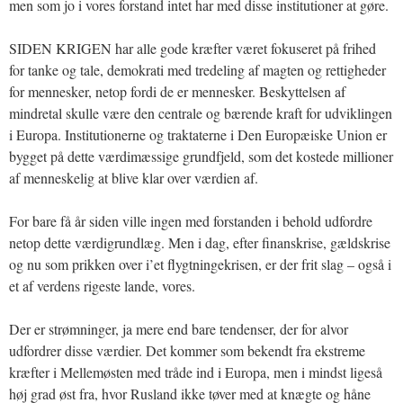
men som jo i vores forstand intet har med disse institutioner at gøre.
SIDEN KRIGEN har alle gode kræfter været fokuseret på frihed
for tanke og tale, demokrati med tredeling af magten og rettigheder
for mennesker, netop fordi de er mennesker. Beskyttelsen af
mindretal skulle være den centrale og bærende kraft for udviklingen
i Europa. Institutionerne og traktaterne i Den Europæiske Union er
bygget på dette værdimæssige grundfjeld, som det kostede millioner
af menneskelig at blive klar over værdien af.
For bare få år siden ville ingen med forstanden i behold udfordre
netop dette værdigrundlæg. Men i dag, efter finanskrise, gældskrise
og nu som prikken over i’et flygtningekrisen, er der frit slag – også i
et af verdens rigeste lande, vores.
Der er strømninger, ja mere end bare tendenser, der for alvor
udfordrer disse værdier. Det kommer som bekendt fra ekstreme
kræfter i Mellemøsten med tråde ind i Europa, men i mindst ligeså
høj grad øst fra, hvor Rusland ikke tøver med at knægte og håne