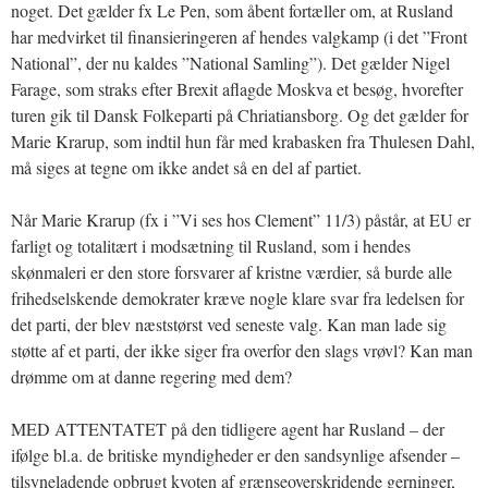
noget. Det gælder fx Le Pen, som åbent fortæller om, at Rusland
har medvirket til finansieringeren af hendes valgkamp (i det ”Front
National”, der nu kaldes ”National Samling”). Det gælder Nigel
Farage, som straks efter Brexit aflagde Moskva et besøg, hvorefter
turen gik til Dansk Folkeparti på Chriatiansborg. Og det gælder for
Marie Krarup, som indtil hun får med krabasken fra Thulesen Dahl,
må siges at tegne om ikke andet så en del af partiet.
Når Marie Krarup (fx i ”Vi ses hos Clement” 11/3) påstår, at EU er
farligt og totalitært i modsætning til Rusland, som i hendes
skønmaleri er den store forsvarer af kristne værdier, så burde alle
frihedselskende demokrater kræve nogle klare svar fra ledelsen for
det parti, der blev næststørst ved seneste valg. Kan man lade sig
støtte af et parti, der ikke siger fra overfor den slags vrøvl? Kan man
drømme om at danne regering med dem?
MED ATTENTATET på den tidligere agent har Rusland – der
ifølge bl.a. de britiske myndigheder er den sandsynlige afsender –
tilsyneladende opbrugt kvoten af grænseoverskridende gerninger,