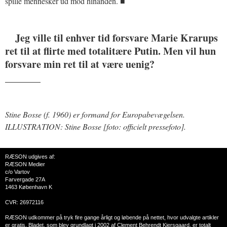
spille mennesker ud mod hinanden. ■
Jeg ville til enhver tid forsvare Marie Krarups
ret til at flirte med totalitære Putin. Men vil hun
forsvare min ret til at være uenig?
_______
Stine Bosse (f. 1960) er formand for Europabevægelsen.
ILLUSTRATION: Stine Bosse [foto: officielt pressefoto].
RÆSON udgives af:
RÆSON Medier
c/o Vartov
Farvergade 27A
1463 København K
CVR: 26972116
RÆSON udkommer på tryk fire gange årligt og løbende på nettet, hvor udvalgte artikler
er gratis. Bladet, som blev grundlagt i 2002 af Clement Behrendt Kjersgaard, er totalt