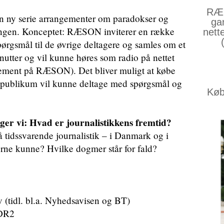
RÆS
 ny serie arrangementer om paradokser og
ga
ingen. Konceptet: RÆSON inviterer en række
nett
spørgsmål til de øvrige deltagere og samles om et
utter og vil kunne høres som radio på nettet
ement på RÆSON). Det bliver muligt at købe
or publikum vil kunne deltage med spørgsmål og
Køb 
er vi: Hvad er journalistikkens fremtid?
 tidssvarende journalistik – i Danmark og i
erne kunne? Hvilke dogmer står for fald?
(tidl. bl.a. Nyhedsavisen og BT)
/DR2