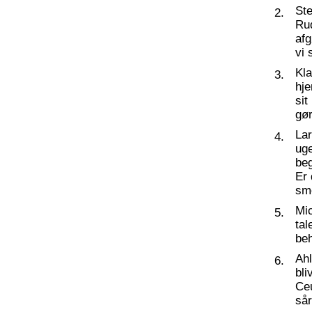
St
2.
Ru
af
vi 
Kl
3.
hj
sit
gør
La
4.
ug
beg
Er 
sm
Mic
5.
tal
beh
Ahl
6.
bli
Ceu
så