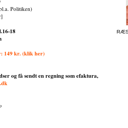
v
bl.a. Politiken)
r]
.16-18
RÆS
n
149 kr. (klik her)
adser og få sendt en regning som efaktura,
.dk
o