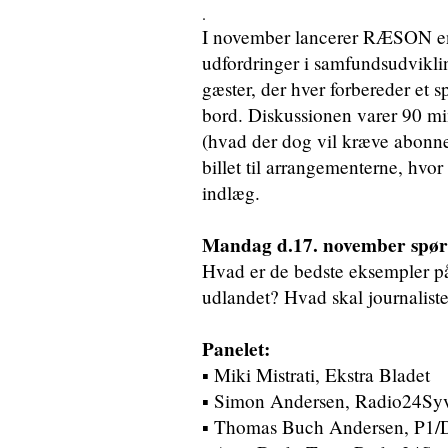
.
I november lancerer RÆSON en
udfordringer i samfundsudvikl
gæster, der hver forbereder et 
bord. Diskussionen varer 90 min
(hvad der dog vil kræve abonn
billet til arrangementerne, hv
indlæg.
Mandag d.17. november spørg
Hvad er de bedste eksempler på
udlandet? Hvad skal journalist
Panelet:
▪ Miki Mistrati, Ekstra Bladet
▪ Simon Andersen, Radio24Syv 
▪ Thomas Buch Andersen, P1