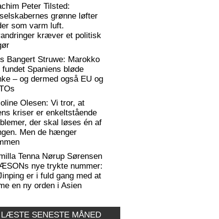
chim Peter Tilsted:
selskabernes grønne løfter
er som varm luft.
andringer kræver et politisk
gør
rs Bangert Struwe: Marokko
 fundet Spaniens bløde
anke – og dermed også EU og
TOs
oline Olesen: Vi tror, at
ens kriser er enkeltstående
blemer, der skal løses én af
ngen. Men de hænger
mmen
milla Tenna Nørup Sørensen
RÆSONs nye trykte nummer:
Jinping er i fuld gang med at
me en ny orden i Asien
 LÆSTE SENESTE MÅNED