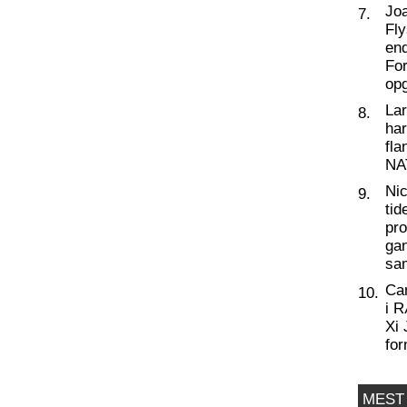
Joa
7.
Fly
end
For
op
La
8.
har
fl
NA
Nic
9.
tid
pro
ga
sa
Ca
10.
i 
Xi 
for
MEST