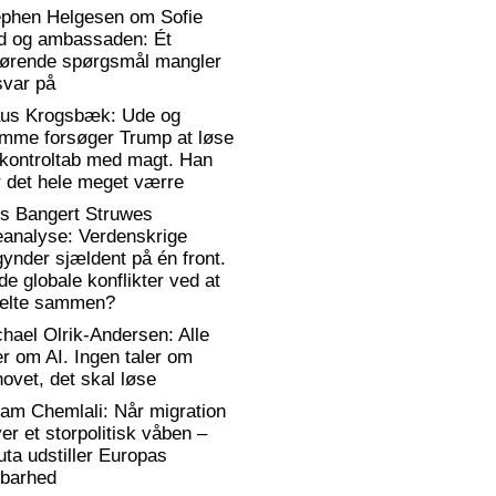
ephen Helgesen om Sofie
d og ambassaden: Ét
gørende spørgsmål mangler
svar på
aus Krogsbæk: Ude og
emme forsøger Trump at løse
 kontroltab med magt. Han
 det hele meget værre
rs Bangert Struwes
eanalyse: Verdenskrige
ynder sjældent på én front.
de globale konflikter ved at
elte sammen?
hael Olrik-Andersen: Alle
er om AI. Ingen taler om
ovet, det skal løse
am Chemlali: Når migration
ver et storpolitisk våben –
ta udstiller Europas
rbarhed