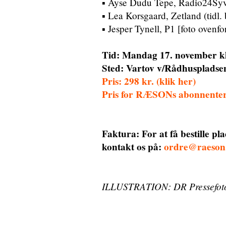
▪ Ayse Dudu Tepe, Radio24Sy
▪ Lea Korsgaard, Zetland (tidl. 
▪ Jesper Tynell, P1 [foto ovenfo
Tid: Mandag 17. november kl
Sted: Vartov v/Rådhuspladse
Pris: 298 kr. (klik her)
Pris for RÆSONs abonnenter: 
Faktura: For at få bestille pl
kontakt os på:
ordre@raeson
ILLUSTRATION: DR Pressefot