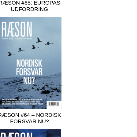
RÆSON #65: EUROPAS
UDFORDRING
RÆSON #64 – NORDISK
FORSVAR NU?