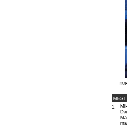
RÆ
MEST
Mi
1.
Da
Man
ma