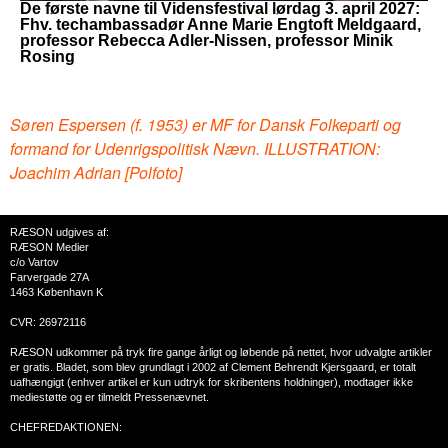
De første navne til Vidensfestival lørdag 3. april 2027:
Fhv. techambassadør Anne Marie Engtoft Meldgaard,
professor Rebecca Adler-Nissen, professor Minik
Rosing
Søren Espersen (f. 1953) er MF for Dansk Folkeparti og
formand for Udenrigspolitisk Nævn. ILLUSTRATION:
Joachim Adrian [Polfoto]
RÆSON udgives af:
RÆSON Medier
c/o Vartov
Farvergade 27A
1463 København K
CVR: 26972116
RÆSON udkommer på tryk fire gange årligt og løbende på nettet, hvor udvalgte artikler
er gratis. Bladet, som blev grundlagt i 2002 af Clement Behrendt Kjersgaard, er totalt
uafhængigt (enhver artikel er kun udtryk for skribentens holdninger), modtager ikke
mediestøtte og er tilmeldt Pressenævnet.
CHEFREDAKTIONEN: