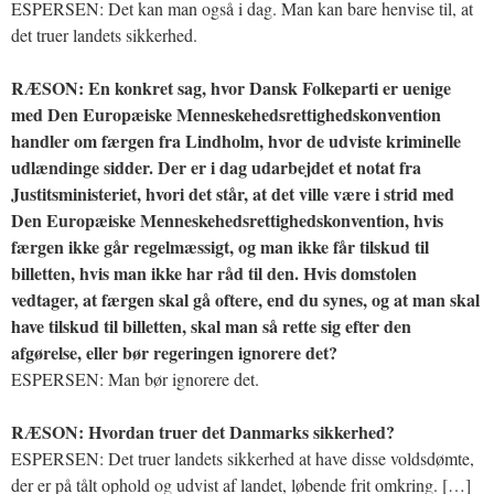
ESPERSEN: Det kan man også i dag. Man kan bare henvise til, at
det truer landets sikkerhed.
RÆSON: En konkret sag, hvor Dansk Folkeparti er uenige
med Den Europæiske Menneskehedsrettighedskonvention
handler om færgen fra Lindholm, hvor de udviste kriminelle
udlændinge sidder. Der er i dag udarbejdet et notat fra
Justitsministeriet, hvori det står, at det ville være i strid med
Den Europæiske Menneskehedsrettighedskonvention, hvis
færgen ikke går regelmæssigt, og man ikke får tilskud til
billetten, hvis man ikke har råd til den. Hvis domstolen
vedtager, at færgen skal gå oftere, end du synes, og at man skal
have tilskud til billetten, skal man så rette sig efter den
afgørelse, eller bør regeringen ignorere det?
ESPERSEN: Man bør ignorere det.
RÆSON: Hvordan truer det Danmarks sikkerhed?
ESPERSEN: Det truer landets sikkerhed at have disse voldsdømte,
der er på tålt ophold og udvist af landet, løbende frit omkring. […]