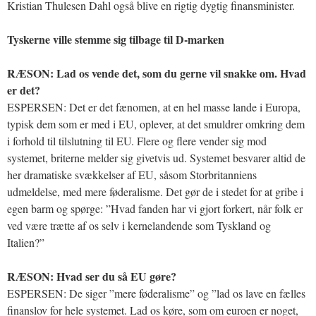
Kristian Thulesen Dahl også blive en rigtig dygtig finansminister.
Tyskerne ville stemme sig tilbage til D-marken
RÆSON: Lad os vende det, som du gerne vil snakke om. Hvad
er det?
ESPERSEN: Det er det fænomen, at en hel masse lande i Europa,
typisk dem som er med i EU, oplever, at det smuldrer omkring dem
i forhold til tilslutning til EU. Flere og flere vender sig mod
systemet, briterne melder sig givetvis ud. Systemet besvarer altid de
her dramatiske svækkelser af EU, såsom Storbritanniens
udmeldelse, med mere føderalisme. Det gør de i stedet for at gribe i
egen barm og spørge: ”Hvad fanden har vi gjort forkert, når folk er
ved være trætte af os selv i kernelandende som Tyskland og
Italien?”
RÆSON: Hvad ser du så EU gøre?
ESPERSEN: De siger ”mere føderalisme” og ”lad os lave en fælles
finanslov for hele systemet. Lad os køre, som om euroen er noget,