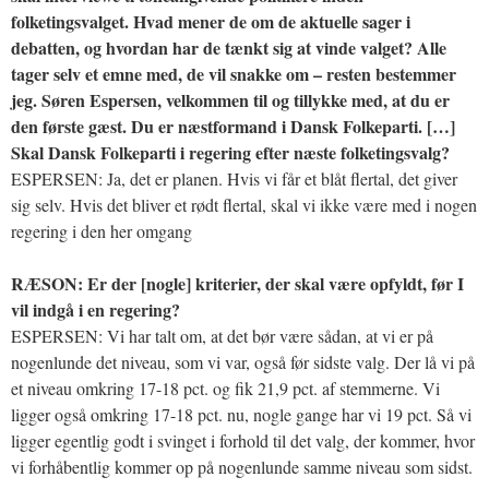
folketingsvalget. Hvad mener de om de aktuelle sager i
debatten, og hvordan har de tænkt sig at vinde valget? Alle
tager selv et emne med, de vil snakke om – resten bestemmer
jeg. Søren Espersen, velkommen til og tillykke med, at du er
den første gæst. Du er næstformand i Dansk Folkeparti. […]
Skal Dansk Folkeparti i regering efter næste folketingsvalg?
ESPERSEN: Ja, det er planen. Hvis vi får et blåt flertal, det giver
sig selv. Hvis det bliver et rødt flertal, skal vi ikke være med i nogen
regering i den her omgang
RÆSON: Er der [nogle] kriterier, der skal være opfyldt, før I
vil indgå i en regering?
ESPERSEN: Vi har talt om, at det bør være sådan, at vi er på
nogenlunde det niveau, som vi var, også før sidste valg. Der lå vi på
et niveau omkring 17-18 pct. og fik 21,9 pct. af stemmerne. Vi
ligger også omkring 17-18 pct. nu, nogle gange har vi 19 pct. Så vi
ligger egentlig godt i svinget i forhold til det valg, der kommer, hvor
vi forhåbentlig kommer op på nogenlunde samme niveau som sidst.