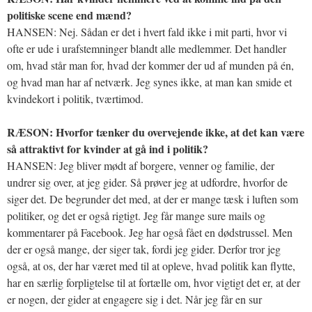
politiske scene end mænd?
HANSEN: Nej. Sådan er det i hvert fald ikke i mit parti, hvor vi
ofte er ude i urafstemninger blandt alle medlemmer. Det handler
om, hvad står man for, hvad der kommer der ud af munden på én,
og hvad man har af netværk. Jeg synes ikke, at man kan smide et
kvindekort i politik, tværtimod.
RÆSON: Hvorfor tænker du overvejende ikke, at det kan være
så attraktivt for kvinder at gå ind i politik?
HANSEN: Jeg bliver mødt af borgere, venner og familie, der
undrer sig over, at jeg gider. Så prøver jeg at udfordre, hvorfor de
siger det. De begrunder det med, at der er mange tæsk i luften som
politiker, og det er også rigtigt. Jeg får mange sure mails og
kommentarer på Facebook. Jeg har også fået en dødstrussel. Men
der er også mange, der siger tak, fordi jeg gider. Derfor tror jeg
også, at os, der har været med til at opleve, hvad politik kan flytte,
har en særlig forpligtelse til at fortælle om, hvor vigtigt det er, at der
er nogen, der gider at engagere sig i det. Når jeg får en sur