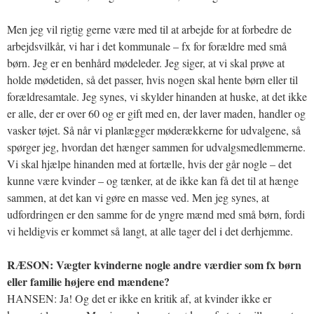
Men jeg vil rigtig gerne være med til at arbejde for at forbedre de
arbejdsvilkår, vi har i det kommunale – fx for forældre med små
børn. Jeg er en benhård mødeleder. Jeg siger, at vi skal prøve at
holde mødetiden, så det passer, hvis nogen skal hente børn eller til
forældresamtale. Jeg synes, vi skylder hinanden at huske, at det ikke
er alle, der er over 60 og er gift med en, der laver maden, handler og
vasker tøjet. Så når vi planlægger møderækkerne for udvalgene, så
spørger jeg, hvordan det hænger sammen for udvalgsmedlemmerne.
Vi skal hjælpe hinanden med at fortælle, hvis der går nogle – det
kunne være kvinder – og tænker, at de ikke kan få det til at hænge
sammen, at det kan vi gøre en masse ved. Men jeg synes, at
udfordringen er den samme for de yngre mænd med små børn, fordi
vi heldigvis er kommet så langt, at alle tager del i det derhjemme.
RÆSON: Vægter kvinderne nogle andre værdier som fx børn
eller familie højere end mændene?
HANSEN: Ja! Og det er ikke en kritik af, at kvinder ikke er