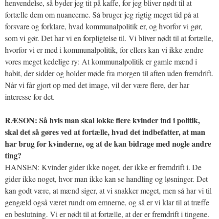
henvendelse, så byder jeg tit på kaffe, for jeg bliver nødt til at
fortælle dem om nuancerne. Så bruger jeg rigtig meget tid på at
forsvare og forklare, hvad kommunalpolitik er, og hvorfor vi gør,
som vi gør. Det har vi en forpligtelse til. Vi bliver nødt til at fortælle,
hvorfor vi er med i kommunalpolitik, for ellers kan vi ikke ændre
vores meget kedelige ry: At kommunalpolitik er gamle mænd i
habit, der sidder og holder møde fra morgen til aften uden fremdrift.
Når vi får gjort op med det image, vil der være flere, der har
interesse for det.
RÆSON: Så hvis man skal lokke flere kvinder ind i politik,
skal det så gøres ved at fortælle, hvad det indbefatter, at man
har brug for kvinderne, og at de kan bidrage med nogle andre
ting?
HANSEN: Kvinder gider ikke noget, der ikke er fremdrift i. De
gider ikke noget, hvor man ikke kan se handling og løsninger. Det
kan godt være, at mænd siger, at vi snakker meget, men så har vi til
gengæld også været rundt om emnerne, og så er vi klar til at træffe
en beslutning. Vi er nødt til at fortælle, at der er fremdrift i tingene.