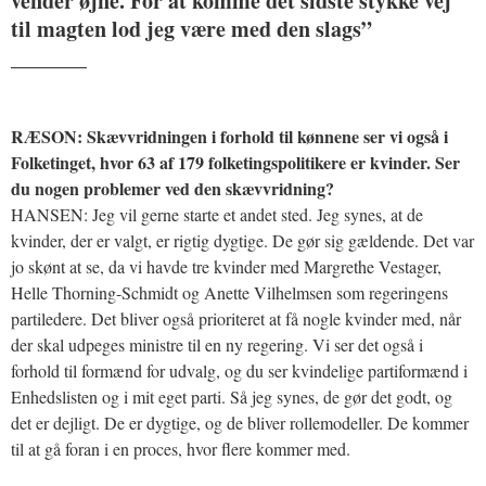
vender øjne. For at komme det sidste stykke vej
til magten lod jeg være med den slags”
_______
RÆSON: Skævvridningen i forhold til kønnene ser vi også i
Folketinget, hvor 63 af 179 folketingspolitikere er kvinder. Ser
du nogen problemer ved den skævvridning?
HANSEN: Jeg vil gerne starte et andet sted. Jeg synes, at de
kvinder, der er valgt, er rigtig dygtige. De gør sig gældende. Det var
jo skønt at se, da vi havde tre kvinder med Margrethe Vestager,
Helle Thorning-Schmidt og Anette Vilhelmsen som regeringens
partiledere. Det bliver også prioriteret at få nogle kvinder med, når
der skal udpeges ministre til en ny regering. Vi ser det også i
forhold til formænd for udvalg, og du ser kvindelige partiformænd i
Enhedslisten og i mit eget parti. Så jeg synes, de gør det godt, og
det er dejligt. De er dygtige, og de bliver rollemodeller. De kommer
til at gå foran i en proces, hvor flere kommer med.