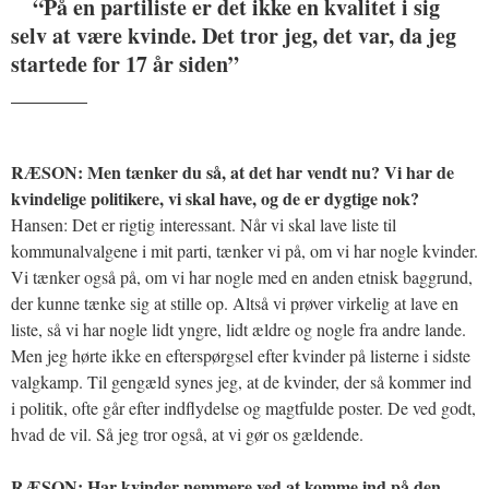
“På en partiliste er det ikke en kvalitet i sig
selv at være kvinde. Det tror jeg, det var, da jeg
startede for 17 år siden”
_______
RÆSON: Men tænker du så, at det har vendt nu? Vi har de
kvindelige politikere, vi skal have, og de er dygtige nok?
Hansen: Det er rigtig interessant. Når vi skal lave liste til
kommunalvalgene i mit parti, tænker vi på, om vi har nogle kvinder.
Vi tænker også på, om vi har nogle med en anden etnisk baggrund,
der kunne tænke sig at stille op. Altså vi prøver virkelig at lave en
liste, så vi har nogle lidt yngre, lidt ældre og nogle fra andre lande.
Men jeg hørte ikke en efterspørgsel efter kvinder på listerne i sidste
valgkamp. Til gengæld synes jeg, at de kvinder, der så kommer ind
i politik, ofte går efter indflydelse og magtfulde poster. De ved godt,
hvad de vil. Så jeg tror også, at vi gør os gældende.
RÆSON: Har kvinder nemmere ved at komme ind på den