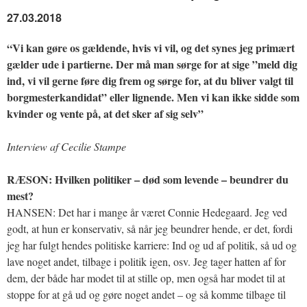
27.03.2018
“Vi kan gøre os gældende, hvis vi vil, og det synes jeg primært
gælder ude i partierne. Der må man sørge for at sige ”meld dig
ind, vi vil gerne føre dig frem og sørge for, at du bliver valgt til
borgmesterkandidat” eller lignende. Men vi kan ikke sidde som
kvinder og vente på, at det sker af sig selv”
Interview af Cecilie Stampe
RÆSON: Hvilken politiker – død som levende – beundrer du
mest?
HANSEN: Det har i mange år været Connie Hedegaard. Jeg ved
godt, at hun er konservativ, så når jeg beundrer hende, er det, fordi
jeg har fulgt hendes politiske karriere: Ind og ud af politik, så ud og
lave noget andet, tilbage i politik igen, osv. Jeg tager hatten af for
dem, der både har modet til at stille op, men også har modet til at
stoppe for at gå ud og gøre noget andet – og så komme tilbage til