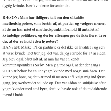
dygtig kvinde. Især kvinderne forventer det.
RÆSON: Man har tidligere talt om den såkaldte
mæthedshypotese, som består af, at partier og vælgere mener,
at de nu har nået et mæthedspunkt i forhold til antallet af
kvindelige politikere, og derfor efterspørger de ikke flere. Tror
du, at der er hold i den hypotese?
HANSEN: Måske. På en partiliste er det ikke en kvalitet i sig selv
at være kvinde. Det tror jeg, det var, da jeg startede for 17 år siden.
Jeg blev også båret lidt af, at min far var en kendt
kommunalpolitiker i Sæby. Men jeg tror også, at der dengang i
2001 var behov for en lidt yngre kvinde med nogle små børn. Det
kunne jeg høre, og det var med til næsten at få valgt mig ind første
gang, jeg overhovedet stillede op. Der var sådan en sultfølelse efter
yngre kvinder med små børn, fordi vi havde nok af de midaldrende
mænd i habit.