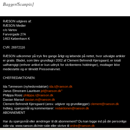
Bagger/Scanpix]
RÆSON udgives af:
RÆSON Medier
c/o Vartov
Farvergade 27A
1463 København K
CVR: 26972116
RÆSON udkommer på tryk fire gange årligt og løbende på nettet, hvor udvalgte artikler
er gratis. Bladet, som blev grundlagt i 2002 af Clement Behrendt Kjersgaard, er totalt
uafhængigt (enhver artikel er kun udtryk for skribentens holdninger), modtager ikke
mediestøtte og er tilmeldt Pressenævnet.
CHEFREDAKTIONEN:
Ida Tønnesen (nyhedsredaktør)
ida.t@raeson.dk
Janus Elmstrøm Lauritsen
jel@raeson.dk"
Philippa Rosic
philippa.r@raeson.dk
Dastan Marouf
dastan.m@raeson.dk
Clement Behrendt Kjersgaard (ansv. udgiver og grundlægger)
clement@raeson.dk
Indlæg, spørgsmål og kommentarer:
redaktionen@raeson.dk
ABONNEMENT
Har du spørgsmål eller ændringer til dit abonnement? Du kan logge ind på din personlige
side via: www.raeson.dk/min-side eller skrive til
ordre@raeson.dk