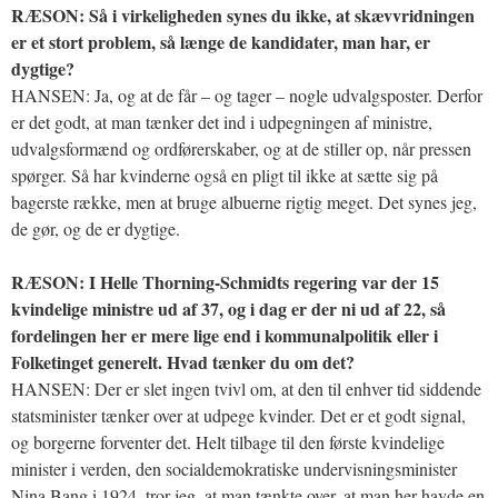
RÆSON: Så i virkeligheden synes du ikke, at skævvridningen
er et stort problem, så længe de kandidater, man har, er
dygtige?
HANSEN: Ja, og at de får – og tager – nogle udvalgsposter. Derfor
er det godt, at man tænker det ind i udpegningen af ministre,
udvalgsformænd og ordførerskaber, og at de stiller op, når pressen
spørger. Så har kvinderne også en pligt til ikke at sætte sig på
bagerste række, men at bruge albuerne rigtig meget. Det synes jeg,
de gør, og de er dygtige.
RÆSON: I Helle Thorning-Schmidts regering var der 15
kvindelige ministre ud af 37, og i dag er der ni ud af 22, så
fordelingen her er mere lige end i kommunalpolitik eller i
Folketinget generelt. Hvad tænker du om det?
HANSEN: Der er slet ingen tvivl om, at den til enhver tid siddende
statsminister tænker over at udpege kvinder. Det er et godt signal,
og borgerne forventer det. Helt tilbage til den første kvindelige
minister i verden, den socialdemokratiske undervisningsminister
Nina Bang i 1924, tror jeg, at man tænkte over, at man her havde en