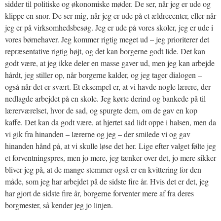
sidder til politiske og økonomiske møder. De ser, når jeg er ude og
klippe en snor. De ser mig, når jeg er ude på et ældrecenter, eller når
jeg er på virksomhedsbesøg. Jeg er ude på vores skoler, jeg er ude i
vores børnehaver. Jeg kommer rigtig meget ud – jeg prioriterer det
repræsentative rigtig højt, og det kan borgerne godt lide. Det kan
godt være, at jeg ikke deler en masse gaver ud, men jeg kan arbejde
hårdt, jeg stiller op, når borgerne kalder, og jeg tager dialogen –
også når det er svært. Et eksempel er, at vi havde nogle lærere, der
nedlagde arbejdet på en skole. Jeg kørte derind og bankede på til
lærerværelset, hvor de sad, og spurgte dem, om de gav en kop
kaffe. Det kan da godt være, at hjertet sad lidt oppe i halsen, men da
vi gik fra hinanden – lærerne og jeg – der smilede vi og gav
hinanden hånd på, at vi skulle løse det her. Lige efter valget følte jeg
et forventningspres, men jo mere, jeg tænker over det, jo mere sikker
bliver jeg på, at de mange stemmer også er en kvittering for den
måde, som jeg har arbejdet på de sidste fire år. Hvis det er det, jeg
har gjort de sidste fire år, borgerne forventer mere af fra deres
borgmester, så kender jeg jo linjen.