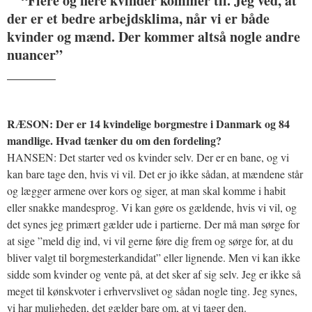
“Flere og flere kvinder kommer til. Jeg ved, at
der er et bedre arbejdsklima, når vi er både
kvinder og mænd. Der kommer altså nogle andre
nuancer”
_______
RÆSON: Der er 14 kvindelige borgmestre i Danmark og 84
mandlige. Hvad tænker du om den fordeling?
HANSEN: Det starter ved os kvinder selv. Der er en bane, og vi
kan bare tage den, hvis vi vil. Det er jo ikke sådan, at mændene står
og lægger armene over kors og siger, at man skal komme i habit
eller snakke mandesprog. Vi kan gøre os gældende, hvis vi vil, og
det synes jeg primært gælder ude i partierne. Der må man sørge for
at sige ”meld dig ind, vi vil gerne føre dig frem og sørge for, at du
bliver valgt til borgmesterkandidat” eller lignende. Men vi kan ikke
sidde som kvinder og vente på, at det sker af sig selv. Jeg er ikke så
meget til kønskvoter i erhvervslivet og sådan nogle ting. Jeg synes,
vi har muligheden, det gælder bare om, at vi tager den.