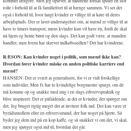
kommet længere. Men jeg oplever, at mødrene fortsat spiller en stor
rolle i forhold til at få familielivet til at hænge sammen. Vi ser det
også i forhold til, hvor langt kvinder er villige til at køre til deres
arbejdsplads. Der er lavet undersøgelser om, at mænd er villige til at
have to timers transport, mens kvinder kun vil have én, fordi de skal
nå hjem og hente børn og den slags. Det kan godt være, at manden
handler, men hvem har skrevet indkøbssedlen? Det har kvinderne.
RÆSON: Kan kvinder noget i politik, som mænd ikke kan?
Hvordan fører kvinder måske en anden politiske karriere end
mænd?
HANSEN: Det er svært at generalisere, for vi er vidt forskellige
som individer. Men fx har to kvindelige borgmestre spurgt, om de
må komme op og snakke med mig i en slags erhvervspraktik og
blive inspireret. Det er påfaldende, at det er kvinder, der spørger om
det. Jeg bruger rigtig meget det at invitere folk ind. Det kan være et
byrådsmedlem eller en erhvervsmand, der har noget på hjerte. Så
byder jeg dem ind på en kop kaffe, og så snakker vi om det, vi skal,
men jeg spørger også ind til, hvordan det går.