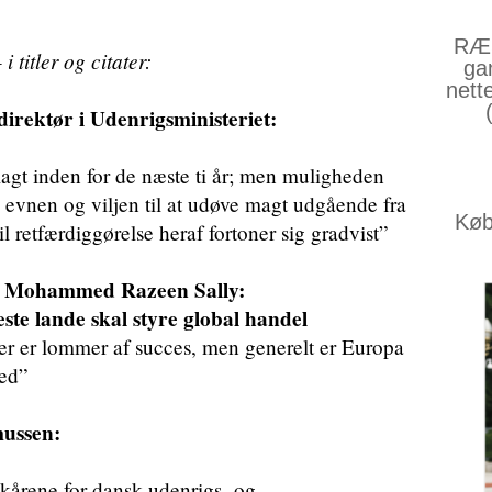
RÆS
titler og citater:
ga
nett
direktør i Udenrigsministeriet:
agt inden for de næste ti år; men muligheden
 evnen og viljen til at udøve magt udgående fra
Køb 
 retfærdiggørelse heraf fortoner sig gradvist”
r Mohammed Razeen Sally:
te lande skal styre global handel
Der er lommer af succes, men generelt er Europa
ned”
mussen:
kårene for dansk udenrigs- og