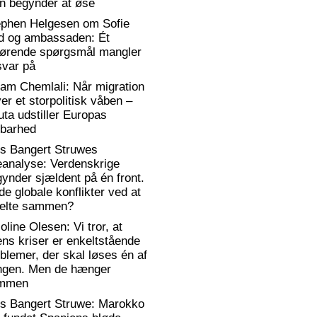
n begynder at øse
ephen Helgesen om Sofie
d og ambassaden: Ét
gørende spørgsmål mangler
svar på
am Chemlali: Når migration
ver et storpolitisk våben –
ta udstiller Europas
rbarhed
rs Bangert Struwes
eanalyse: Verdenskrige
ynder sjældent på én front.
de globale konflikter ved at
elte sammen?
oline Olesen: Vi tror, at
ens kriser er enkeltstående
blemer, der skal løses én af
ngen. Men de hænger
mmen
rs Bangert Struwe: Marokko