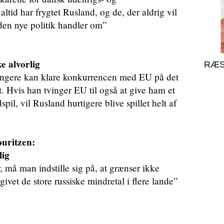
altid har frygtet Rusland, og de, der aldrig vil
 den nye politik handler om”
e alvorlig
RÆS
længere kan klare konkurrencen med EU på det
t. Hvis han tvinger EU til også at give ham et
pil, vil Rusland hurtigere blive spillet helt af
uritzen:
lig
 må man indstille sig på, at grænser ikke
givet de store russiske mindretal i flere lande”