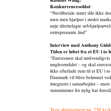
Konkurrencesoldat
“Neoliberale stater slår ikke de
men men hjælper i stedet marke
nøje tilrettelagte selvhjælpsøve
entreprenante ånd”
Interview med Anthony Gidd
Tiden er løbet fra et EU i to 
“Eurozonen skal nødvendigvis st
nøgleområdet – og skal eurozon
ikke efterlade rum til et EU i 
Danmark vil blive belønnet ved 
integreret i samarbejdet – mere
statsminister for nylig har foresl
Tegn abonnement nu: 250 kr./år