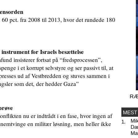
densorden
 60 pct. fra 2008 til 2013, hvor det rundede 180
 instrument for Israels besættelse
und insisterer fortsat på “fredsprocessen”,
enge i et korrupt selvstyre og ser passivt til, at
 presses ud af Vestbredden og stuves sammen i
ængsler som det, der hedder Gaza”
RÆ
prøve
MEST
nflikten nu er indtrådt i en fase, hvor ingen af
Mi
1.
ennemtvinge en militær løsning, men heller ikke
Da
Man