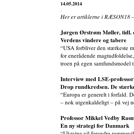
14.05.2014
.
Her er artiklerne i RÆSON18 – i 
Jørgen Ørstrøm Møller, tidl. 
Verdens vindere og tabere
“USA forbliver den stærkeste m
for enerådende magtudfoldelse,
troen på egen samfundsmodel til
Interview med LSE-professo
Drop rundkredsen. De stærkes
“Europa er generelt i forfald. 
– nok uigenkaldeligt – på vej 
Professor Mikkel Vedby Ras
En ny strategi for Danmark
“Ukraine vil forandre rammevil