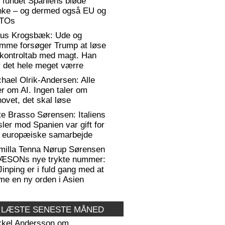
 fundet Spaniens bløde
anke – og dermed også EU og
TOs
aus Krogsbæk: Ude og
emme forsøger Trump at løse
 kontroltab med magt. Han
 det hele meget værre
hael Olrik-Andersen: Alle
er om AI. Ingen taler om
ovet, det skal løse
te Brasso Sørensen: Italiens
sler mod Spanien var gift for
t europæiske samarbejde
milla Tenna Nørup Sørensen
RÆSONs nye trykte nummer:
Jinping er i fuld gang med at
me en ny orden i Asien
 LÆSTE SENESTE MÅNED
kkel Andersson om