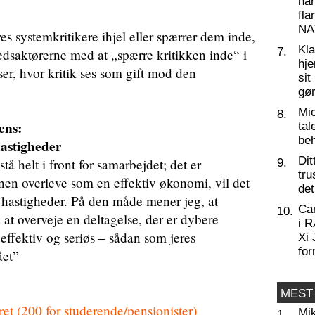
har
fl
NA
res systemkritikere ihjel eller spærrer dem inde,
Kl
7.
dsaktørerne med at „spærre kritikken inde“ i
hj
lser, hvor kritik ses som gift mod den
sit
gør
Mic
8.
ens:
tal
beh
hastigheder
Dit
å helt i front for samarbejdet; det er
9.
tru
en overleve som en effektiv økonomi, vil det
de
to hastigheder. På den måde mener jeg, at
Ca
10.
at overveje en deltagelse, der er dybere
i 
 effektiv og seriøs – sådan som jeres
Xi 
for
ået”
MEST
et (200 for studerende/pensionister)
Mi
1.