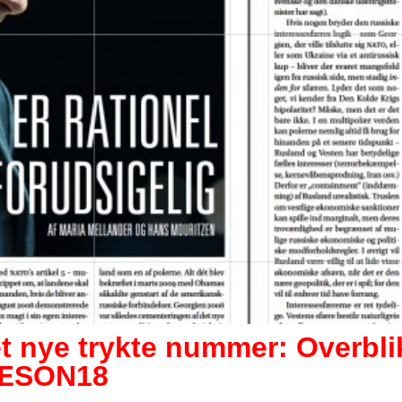
t nye trykte nummer: Overbli
ÆSON18