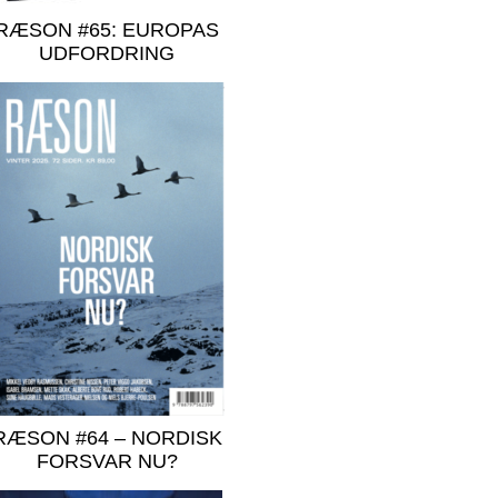
RÆSON #65: EUROPAS
UDFORDRING
RÆSON #64 – NORDISK
FORSVAR NU?