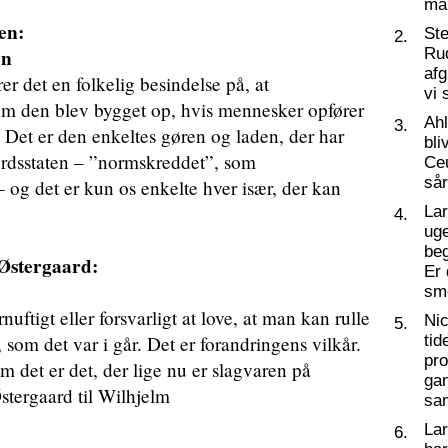
ma
en:
St
2.
en
Ru
af
r det en folkelig besindelse på, at
vi 
som den blev bygget op, hvis mennesker opfører
Ahl
3.
et er den enkeltes gøren og laden, der har
bli
ærdsstaten – ”normskreddet”, som
Ceu
så
 og det er kun os enkelte hver især, der kan
La
4.
ug
beg
Østergaard:
Er 
sm
nuftigt eller forsvarligt at love, at man kan rulle
Nic
5.
, som det var i går. Det er forandringens vilkår.
tid
pro
om det er det, der lige nu er slagvaren på
ga
Østergaard til Wilhjelm
sa
La
6.