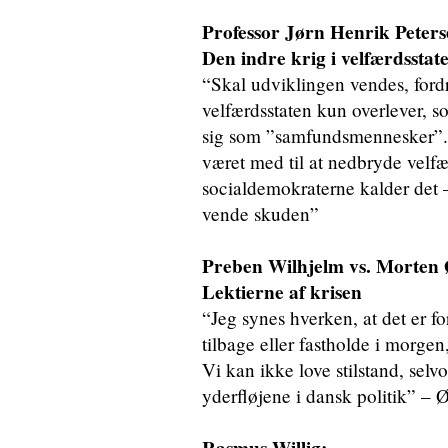
Professor Jørn Henrik Peters
Den indre krig i velfærdsstat
“Skal udviklingen vendes, fordre
velfærdsstaten kun overlever, 
sig som ”samfundsmennesker”. D
været med til at nedbryde velf
socialdemokraterne kalder det –
vende skuden”
Preben Wilhjelm vs. Morten 
Lektierne af krisen
“Jeg synes hverken, at det er for
tilbage eller fastholde i morgen
Vi kan ikke love stilstand, selv
yderfløjene i dansk politik” – 
Rasmus Willig: