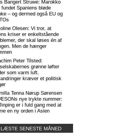
rs Bangert Struwe: Marokko
 fundet Spaniens bløde
anke – og dermed også EU og
TOs
oline Olesen: Vi tror, at
ens kriser er enkeltstående
blemer, der skal løses én af
ngen. Men de hænger
mmen
chim Peter Tilsted:
selskabernes grønne løfter
er som varm luft.
andringer kræver et politisk
gør
milla Tenna Nørup Sørensen
RÆSONs nye trykte nummer:
Jinping er i fuld gang med at
me en ny orden i Asien
 LÆSTE SENESTE MÅNED