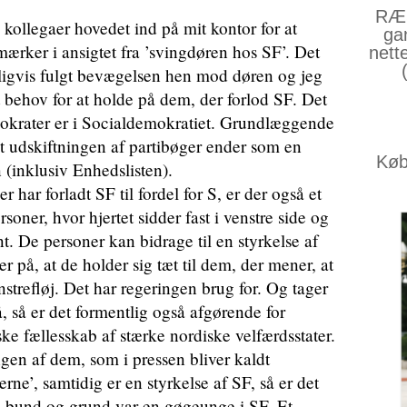
RÆS
ollegaer hovedet ind på mit kontor for at
ga
ærker i ansigtet fra ’svingdøren hos SF’. Det
nett
rligvis fulgt bevægelsen hen mod døren og jeg
rt behov for at holde på dem, der forlod SF. Det
okrater er i Socialdemokratiet. Grundlæggende
 at udskiftningen af partibøger ender som en
Køb 
n (inklusiv Enhedslisten).
ar forladt SF til fordel for S, er der også et
oner, hvor hjertet sidder fast i venstre side og
. De personer kan bidrage til en styrkelse af
 på, at de holder sig tæt til dem, der mener, at
enstrefløj. Det har regeringen brug for. Og tager
, så er det formentlig også afgørende for
ke fællesskab af stærke nordiske velfærdsstater.
n af dem, som i pressen bliver kaldt
erne’, samtidig er en styrkelse af SF, så er det
t i bund og grund var en gøgeunge i SF. Et