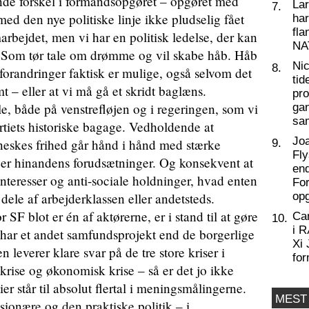
e forskel i formandsopgøret – opgøret med
La
7.
med den nye politiske linje ikke pludselig fået
har
fl
arbejdet, men vi har en politisk ledelse, der kan
NA
. Som tør tale om drømme og vil skabe håb. Håb
Nic
8.
forandringer faktisk er mulige, også selvom det
tid
 – eller at vi må gå et skridt baglæns.
pro
 både på venstrefløjen og i regeringen, som vi
ga
sa
artiets historiske bagage. Vedholdende at
Joa
nneskes frihed går hånd i hånd med stærke
9.
Fly
e er hinandens forudsætninger. Og konsekvent at
end
rinteresser og anti-sociale holdninger, hvad enten
For
 dele af arbejderklassen eller andetsteds.
op
F blot er én af aktørerne, er i stand til at gøre
Ca
10.
i 
har et andet samfundsprojekt end de borgerlige
Xi 
en leverer klare svar på de tre store kriser i
for
krise og økonomisk krise – så er det jo ikke
er står til absolut flertal i meningsmålingerne.
MEST
sionære og den praktiske politik – i