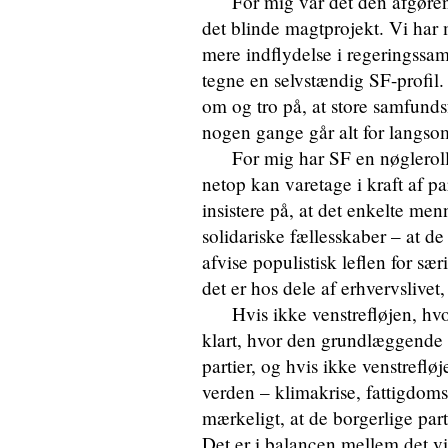
For mig var dét den afgørend
det blinde magtprojekt. Vi har 
mere indflydelse i regeringssam
tegne en selvstændig SF-profil
om og tro på, at store samfunds
nogen gange går alt for langsomt
For mig har SF en nøglerolle,
netop kan varetage i kraft af p
insistere på, at det enkelte me
solidariske fællesskaber – at d
afvise populistisk leflen for sæ
det er hos dele af erhvervslivet,
Hvis ikke venstrefløjen, hvor S
klart, hvor den grundlæggende 
partier, og hvis ikke venstrefløj
verden – klimakrise, fattigdoms
mærkeligt, at de borgerlige parti
Det er i balancen mellem det vi