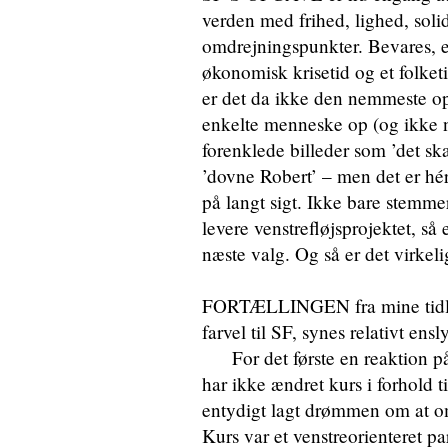
verden med frihed, lighed, sol
omdrejningspunkter. Bevares, ef
økonomisk krisetid og et folket
er det da ikke den nemmeste opg
enkelte menneske op (og ikke 
forenklede billeder som ’det ska
’dovne Robert’ – men det er hér,
på langt sigt. Ikke bare stemme
levere venstrefløjsprojektet, så
næste valg. Og så er det virkeli
FORTÆLLINGEN fra mine tidlig
farvel til SF, synes relativt e
For det første en reaktion p
har ikke ændret kurs i forhold t
entydigt lagt drømmen om at om
Kurs var et venstreorienteret p