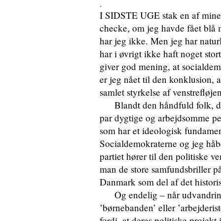
.
I SIDSTE UGE stak en af mine k
checke, om jeg havde fået blå m
har jeg ikke. Men jeg har natu
har i øvrigt ikke haft noget sto
giver god mening, at socialdem
er jeg nået til den konklusion,
samlet styrkelse af venstrefløje
Blandt den håndfuld folk, der h
par dygtige og arbejdsomme pers
som har et ideologisk fundament
Socialdemokraterne og jeg håber
partiet hører til den politiske v
man de store samfundsbriller på
Danmark som del af det historis
Og endelig – når udvandringe
’børnebanden’ eller ’arbejderist
fordi, at deres politiske projek