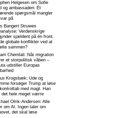
ephen Helgesen om Sofie
d og ambassaden: Ét
gørende spørgsmål mangler
svar på
rs Bangert Struwes
eanalyse: Verdenskrige
ynder sjældent på én front.
de globale konflikter ved at
elte sammen?
am Chemlali: Når migration
ver et storpolitisk våben –
ta udstiller Europas
rbarhed
aus Krogsbæk: Ude og
emme forsøger Trump at løse
 kontroltab med magt. Han
 det hele meget værre
hael Olrik-Andersen: Alle
er om AI. Ingen taler om
ovet, det skal løse