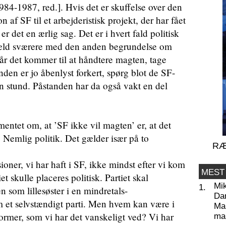
984-1987, red.]. Hvis det er skuffelse over den
n af SF til et arbejderistisk projekt, der har fået
er det en ærlig sag. Det er i hvert fald politisk
ngæld sværere med den anden begrundelse om
r det kommer til at håndtere magten, tage
nden er jo åbenlyst forkert, spørg blot de SF-
en stund. Påstanden har da også vakt en del
t om, at ’SF ikke vil magten’ er, at det
ik. Nemlig politik. Det gælder især på to
RÆ
ner, vi har haft i SF, ikke mindst efter vi kom
MEST
t skulle placeres politisk. Partiet skal
Mi
1.
 som lillesøster i en mindretals-
Da
m et selvstændigt parti. Men hvem kan være i
Man
former, som vi har det vanskeligt ved? Vi har
ma