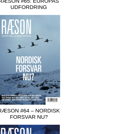
RÆSON #65: EUROPAS
UDFORDRING
RÆSON #64 – NORDISK
FORSVAR NU?