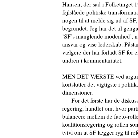
Hansen, der sad i Folketinget 1
fejlslåede politiske transformatio
nogen til at melde sig ud af SF, 
begrundet. Jeg har det til ge
’SF’s manglende modenhed’, nå
ansvar og vise lederskab. Påsta
vælgere der har forladt SF for 
undren i kommentariatet.
MEN DET VÆRSTE ved argumente
kortslutter det vigtigste i polit
dimensioner.
For det første har de diskussio
regering, handlet om, hvor partie
balancere mellem de facto-rollen
koalitionsregering og rollen so
tvivl om at SF lægger ryg til re