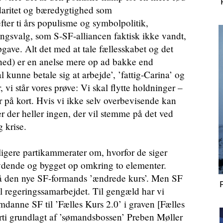
idaritet og bæredygtighed som
ter ti års populisme og symbolpolitik,
ingsvalg, som S-SF-alliancen faktisk ikke vandt,
ave. Alt det med at tale fællesskabet og det
ned) er en anelse mere op ad bakke end
l kunne betale sig at arbejde’, ’fattig-Carina’ og
 vi står vores prøve: Vi skal flytte holdninger –
r på kort. Hvis vi ikke selv overbevisende kan
 er der heller ingen, der vil stemme på det ved
g krise.
ere partikammerater om, hvorfor de siger
nslydende og bygget op omkring to elementer.
å den nye SF-formands ’ændrede kurs’. Men SF
il regeringssamarbejdet. Til gengæld har vi
danne SF til ’Fælles Kurs 2.0’ i graven [Fælles
arti grundlagt af ’sømandsbossen’ Preben Møller