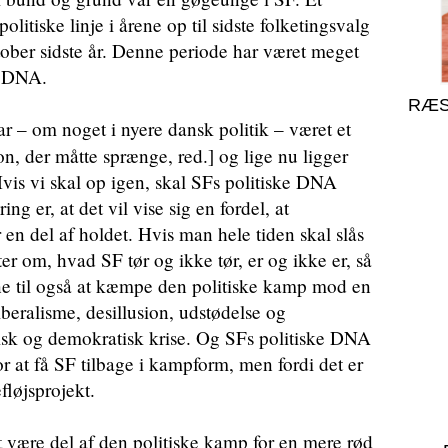
itiske linje i årene op til sidste folketingsvalg
tober sidste år. Denne periode har været meget
e DNA.
RÆS
om noget i nyere dansk politik – været et
n, der måtte sprænge, red.] og lige nu ligger
is vi skal op igen, skal SFs politiske DNA
g er, at det vil vise sig en fordel, at
n del af holdet. Hvis man hele tiden skal slås
 om, hvad SF tør og ikke tør, er og ikke er, så
rne til også at kæmpe den politiske kamp mod en
iberalisme, desillusion, udstødelse og
 og demokratisk krise. Og SFs politiske DNA
or at få SF tilbage i kampform, men fordi det er
fløjsprojekt.
ære del af den politiske kamp for en mere rød