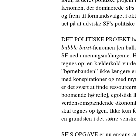
fænomen, der dominerede SFs pol
og frem til formandsvalget i ok
tæt på at udviske SF’s politisk
DET POLITISKE PROJEKT har – 
bubble burst
-fænomen [en ballo
SF ned i meningsmålingerne. Hv
tegnes op; en kælderkold vurderin
”børnebanden” ikke længere er e
med konspirationer og med myter
er det svært at finde ressource
boomende højrefløj, egoistisk l
verdensomspændende økonomisk
skal tegnes op igen. Ikke kun f
en grundsten i det større venstre
SF’S OPGAVE er nu engang at v