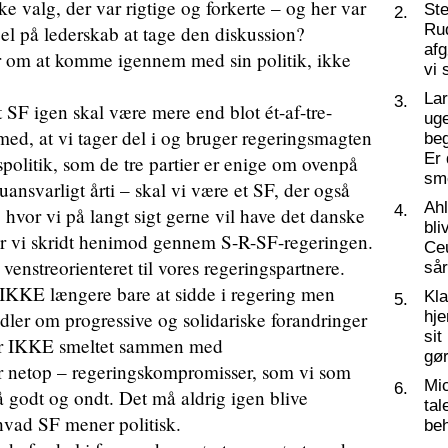
ske valg, der var rigtige og forkerte – og her var
St
2.
Ru
gel på lederskab at tage den diskussion?
af
r om at komme igennem med sin politik, ikke
vi 
La
3.
at SF igen skal være mere end blot ét-af-tre-
ug
 med, at vi tager del i og bruger regeringsmagten
beg
Er 
politik, som de tre partier er enige om ovenpå
sm
uansvarligt årti – skal vi være et SF, der også
Ahl
4.
, hvor vi på langt sigt gerne vil have det danske
bli
er vi skridt henimod gennem S-R-SF-regeringen.
Ceu
 venstreorienteret til vores regeringspartnere.
så
 IKKE længere bare at sidde i regering men
Kl
5.
ndler om progressive og solidariske forandringer
hj
sit
 er IKKE smeltet sammen med
gør
r netop – regeringskompromisser, som vi som
Mic
6.
 på godt og ondt. Det må aldrig igen blive
tal
hvad SF mener politisk.
beh