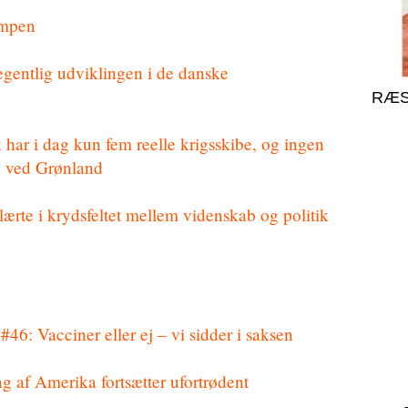
umpen
egentlig udviklingen i de danske
RÆS
ar i dag kun fem reelle krigsskibe, og ingen
re ved Grønland
ærte i krydsfeltet mellem videnskab og politik
46: Vacciner eller ej – vi sidder i saksen
 af Amerika fortsætter ufortrødent