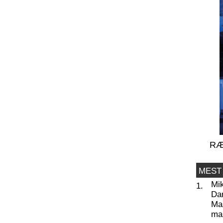
RÆ
MEST
Mi
1.
Da
Man
ma