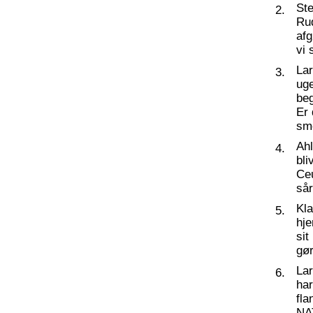
St
2.
Ru
af
vi 
La
3.
ug
beg
Er 
sm
Ahl
4.
bli
Ceu
så
Kl
5.
hj
sit
gør
La
6.
har
fl
NA