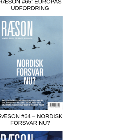
RÆSON #65: EUROPAS
UDFORDRING
RÆSON #64 – NORDISK
FORSVAR NU?