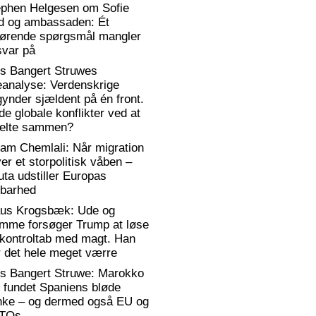
ephen Helgesen om Sofie
d og ambassaden: Ét
gørende spørgsmål mangler
svar på
rs Bangert Struwes
eanalyse: Verdenskrige
ynder sjældent på én front.
de globale konflikter ved at
elte sammen?
am Chemlali: Når migration
ver et storpolitisk våben –
ta udstiller Europas
rbarhed
aus Krogsbæk: Ude og
emme forsøger Trump at løse
 kontroltab med magt. Han
 det hele meget værre
rs Bangert Struwe: Marokko
 fundet Spaniens bløde
anke – og dermed også EU og
TOs