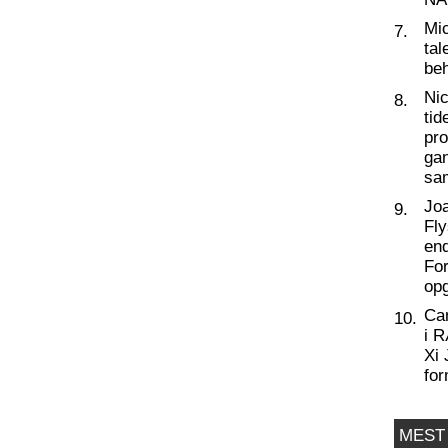
Mic
7.
tal
beh
Nic
8.
tid
pro
ga
sa
Joa
9.
Fly
end
For
op
Ca
10.
i 
Xi 
for
MEST