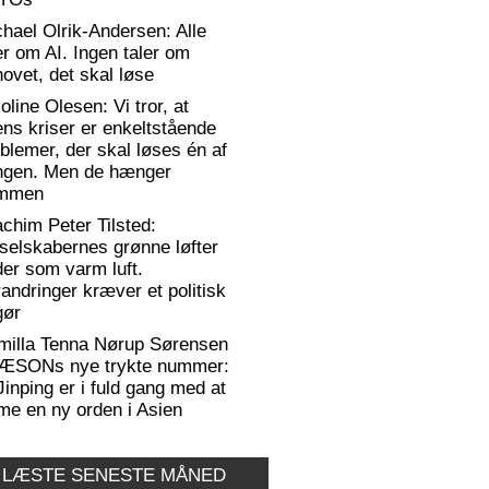
hael Olrik-Andersen: Alle
er om AI. Ingen taler om
ovet, det skal løse
oline Olesen: Vi tror, at
ens kriser er enkeltstående
blemer, der skal løses én af
ngen. Men de hænger
mmen
chim Peter Tilsted:
selskabernes grønne løfter
er som varm luft.
andringer kræver et politisk
gør
milla Tenna Nørup Sørensen
RÆSONs nye trykte nummer:
Jinping er i fuld gang med at
me en ny orden i Asien
 LÆSTE SENESTE MÅNED