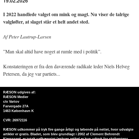
19.02.2026
I 2022 handlede valget om mink og magt. Nu viser de talrige
valgløfter, at slaget står et helt andet sted.
Af Peter Lautrup-Larsen
”Man skal altid have noget at rumle med i politik”.
Konstateringen er fra den daværende radikale leder Niels Helveg
Petersen, da jeg var partiets...
RÆSON udgives af:
RÆSON Medier
c/o Vartov
Farvergade 27A
1463 København K
CVR: 26972116
RÆSON udkommer på tryk fire gange årligt og løbende på nettet, hvor udvalgte
artikler er gratis. Bladet, som blev grundlagt i 2002 af Clement Behrendt
Kjersgaard, er totalt uafhængigt (enhver artikel er kun udtryk for skribentens