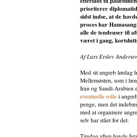
efterladt til palæstine
prioriterer diplomatisk
sidst indse, at de hav
proces har Hamasangre
alle de tendenser til 
været i gang, kortslutt
Af Lars Erslev Anderse
Med sit angreb lørdag ha
Mellemøsten, som i læn
Iran og Saudi-Arabien e
eventuelle rolle
i angreb
penge, men det indebær
med at organisere angre
selv har stået for det.
Tirsdag aften havde Isra