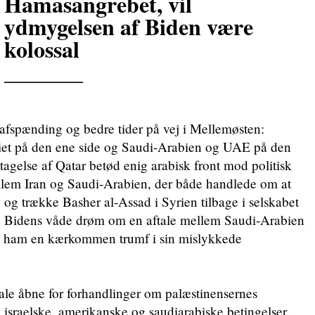
Hamasangrebet, vil
ydmygelsen af Biden være
kolossal
_______
afspænding og bedre tider på vej i Mellemøsten:
et på den ene side og Saudi-Arabien og UAE på den
agelse af Qatar betød enig arabisk front mod politisk
llem Iran og Saudi-Arabien, der både handlede om at
 og trække Basher al-Assad i Syrien tilbage i selskabet
Joe Bidens våde drøm om en aftale mellem Saudi-Arabien
ive ham en kærkommen trumf i sin mislykkede
ftale åbne for forhandlinger om palæstinensernes
å israelske, amerikanske og saudiarabiske betingelser.