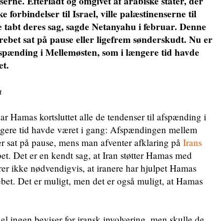
nserne. Efterladt og omgivet af arabiske stater, der
e forbindelser til Israel, ville palæstinenserne til
de tabt deres sag, sagde Netanyahu i februar. Denne
bet sat på pause eller ligefrem sønderskudt. Nu er
afspænding i Mellemøsten, som i længere tid havde
et.
n
r Hamas kortsluttet alle de tendenser til afspænding i
gere tid havde været i gang: Afspændingen mellem
r sat på pause, mens man afventer afklaring på
Irans
et. Det er en kendt sag, at Iran støtter Hamas med
er ikke nødvendigvis, at iranere har hjulpet Hamas
bet. Det er muligt, men det er også muligt, at Hamas
el ingen beviser for iransk involvering, men skulle de