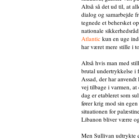
Altså så det ud til, at a
dialog og samarbejde fr
tegnede et behersket op
nationale sikkerhedsrådg
Atlantic
kun en uge inde
har været mere stille i t
Altså hvis man med stille
brutal undertrykkelse i 
Assad, der har anvendt
vej tilbage i varmen, a
dag er etableret som sul
fører krig mod sin egen 
situationen for palæstin
Libanon bliver værre og
Men Sullivan udtrykte 