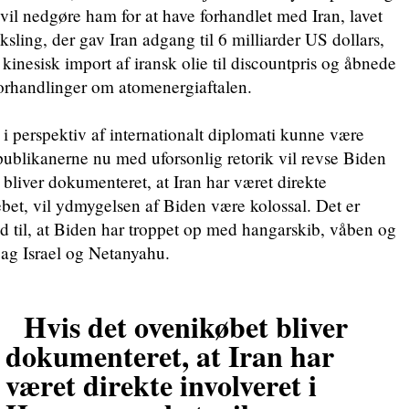
vil nedgøre ham for at have forhandlet med Iran, lavet
sling, der gav Iran adgang til 6 milliarder US dollars,
l kinesisk import af iransk olie til discountpris og åbnede
forhandlinger om atomenergiaftalen.
 perspektiv af internationalt diplomati kunne være
ublikanerne nu med uforsonlig retorik vil revse Biden
 bliver dokumenteret, at Iran har været direkte
bet, vil ydmygelsen af Biden være kolossal. Det er
d til, at Biden har troppet op med hangarskib, våben og
 bag Israel og Netanyahu.
Hvis det ovenikøbet bliver
dokumenteret, at Iran har
været direkte involveret i