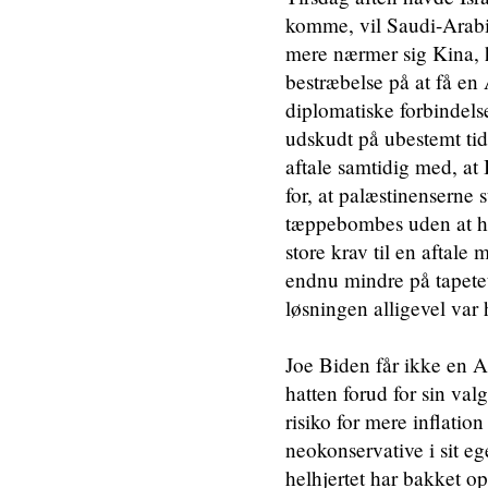
komme, vil Saudi-Arabie
mere nærmer sig Kina, 
bestræbelse på at få en
diplomatiske forbindelse
udskudt på ubestemt ti
aftale samtidig med, at
for, at palæstinenserne s
tæppebombes uden at ha
store krav til en aftale 
endnu mindre på tapetet
løsningen alligevel var h
Joe Biden får ikke en 
hatten forud for sin va
risiko for mere inflatio
neokonservative i sit eg
helhjertet har bakket o