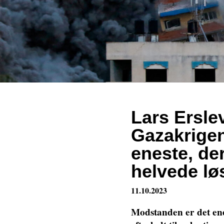
Lars Ersl
Gazakrigen
eneste, der
helvede lø
11.10.2023
Modstanden er det ene