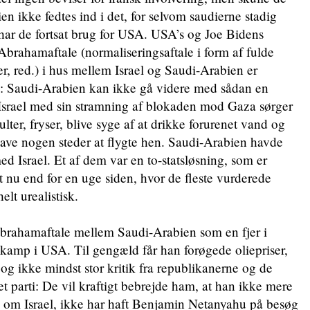
n ikke fedtes ind i det, for selvom saudierne stadig
har de fortsat brug for USA. USA’s og Joe Bidens
 Abrahamaftale (normaliseringsaftale i form af fulde
r, red.) i hus mellem Israel og Saudi-Arabien er
d: Saudi-Arabien kan ikke gå videre med sådan en
 Israel med sin stramning af blokaden mod Gaza sørger
ulter, fryser, blive syge af at drikke forurenet vand og
ve nogen steder at flygte hen. Saudi-Arabien havde
med Israel. Et af dem var en to-statsløsning, som er
 nu end for en uge siden, hvor de fleste vurderede
elt urealistisk.
Abrahamaftale mellem Saudi-Arabien som en fjer i
lgkamp i USA. Til gengæld får han forøgede oliepriser,
n og ikke mindst stor kritik fra republikanerne og de
et parti: De vil kraftigt bebrejde ham, at han ikke mere
p om Israel, ikke har haft Benjamin Netanyahu på besøg