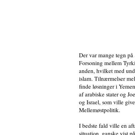
Der var mange tegn på 
Forsoning mellem Tyrki
anden, hvilket med undt
islam. Tilnærmelser me
finde løsninger i Yemen
af arabiske stater og 
og Israel, som ville g
Mellemøstpolitik.
I bedste fald ville en a
situation, ganske vist p