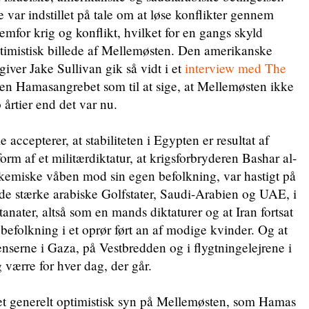
lle var indstillet på tale om at løse konflikter gennem
emfor krig og konflikt, hvilket for en gangs skyld
timistisk billede af Mellemøsten. Den amerikanske
iver Jake Sullivan gik så vidt i et
interview med The
n Hamasangrebet som til at sige, at Mellemøsten ikke
o årtier end det var nu.
 accepterer, at stabiliteten i Egypten er resultat af
form af et militærdiktatur, at krigsforbryderen Bashar al-
 kemiske våben mod sin egen befolkning, var hastigt på
t de stærke arabiske Golfstater, Saudi-Arabien og UAE, i
tanater, altså som en mands diktaturer og at Iran fortsat
befolkning i et oprør ført an af modige kvinder. Og at
enserne i Gaza, på Vestbredden og i flygtningelejrene i
 værre for hver dag, der går.
et generelt optimistisk syn på Mellemøsten, som Hamas