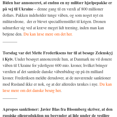
Biden har annonceret, at endnu en ny militær hjælpepakke er
på vej til Ukraine
– denne gang til en værdi af 800 millioner
dollars. Pakken indeholder tunge våben, og som noget nyt en
militærdrone, der er blevet specialfremstillet til krigen. Dronen
udmærker sig ved at kræve meget lidt træning, inden man kan
betjene den.
Du kan læse mere om det her.
_______
Torsdag var det Mette Frederiksens tur til at besøge Zelenskyj
i Kyiv.
Under besøget annoncerede hun, at Danmark nu vil donere
våben til Ukraine for yderligere 600 mio. kroner, hvilket bringer
værdien af det samlede danske våbenbidrag op på én milliard
kroner. Frederiksen meldte derudover, at de nuværende sanktioner
mod Rusland ikke er nok, og at der alleredes tænkes i nye.
Du kan
læse mere om det danske besøg her
.
_______
Apropos sanktioner: Javier Blas fra Bloomberg skriver, at den
russiske olieproduktion nu begynder at lide under de vestlige