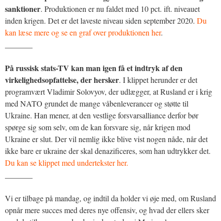
sanktioner
. Produktionen er nu faldet med 10 pct. ift. niveauet
inden krigen. Det er det laveste niveau siden september 2020.
Du
kan læse mere og se en graf over produktionen her
.
_______
På russisk stats-TV kan man igen få et indtryk af den
virkelighedsopfattelse, der hersker
. I klippet herunder er det
programvært Vladimir
Solovyov
,
der udlægger, at Rusland er i krig
med NATO grundet de mange våbenleverancer og støtte til
Ukraine. Han mener, at den vestlige forsvarsalliance derfor bør
spørge sig som selv, om de kan forsvare sig, når krigen mod
Ukraine er slut. Der vil nemlig ikke blive vist nogen nåde, når det
ikke bare er ukraine der skal denazificeres, som han udtrykker det.
Du kan se klippet med undertekster her.
_______
Vi er tilbage på mandag, og indtil da holder vi øje med, om Rusland
opnår mere succes med deres nye offensiv, og hvad der ellers sker