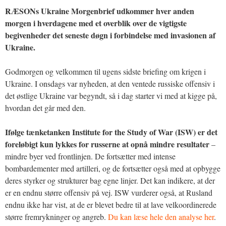
RÆSONs Ukraine Morgenbrief udkommer hver anden
morgen i hverdagene med et overblik over de vigtigste
begivenheder det seneste døgn i forbindelse med invasionen af
Ukraine.
Godmorgen og velkommen til ugens sidste briefing om krigen i
Ukraine. I onsdags var nyheden, at den ventede russiske offensiv i
det østlige Ukraine var begyndt, så i dag starter vi med at kigge på,
hvordan det går med den.
Ifølge tænketanken Institute for the Study of War (ISW) er det
foreløbigt kun lykkes for russerne at opnå mindre resultater
–
mindre byer ved frontlinjen. De fortsætter med intense
bombardementer med artilleri, og de fortsætter også med at opbygge
deres styrker og strukturer bag egne linjer. Det kan indikere, at der
er en endnu større offensiv på vej. ISW vurderer også, at Rusland
endnu ikke har vist, at de er blevet bedre til at lave velkoordinerede
større fremrykninger og angreb.
Du kan læse hele den analyse her
.