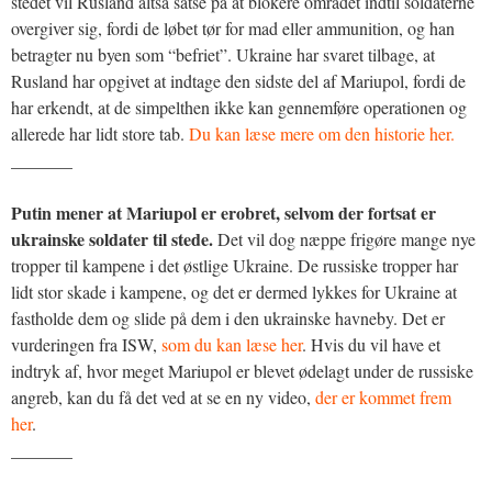
stedet vil Rusland altså satse på at blokere området indtil soldaterne
overgiver sig, fordi de løbet tør for mad eller ammunition, og han
betragter nu byen som “befriet”. Ukraine har svaret tilbage, at
Rusland har opgivet at indtage den sidste del af Mariupol, fordi de
har erkendt, at de simpelthen ikke kan gennemføre operationen og
allerede har lidt store tab.
Du kan læse mere om den historie her.
_______
Putin mener at Mariupol er erobret, selvom der fortsat er
ukrainske soldater til stede.
Det vil dog næppe frigøre mange nye
tropper til kampene i det østlige Ukraine. De russiske tropper har
lidt stor skade i kampene, og det er dermed lykkes for Ukraine at
fastholde dem og slide på dem i den ukrainske havneby. Det er
vurderingen fra ISW,
som du kan læse her
. Hvis du vil have et
indtryk af, hvor meget Mariupol er blevet ødelagt under de russiske
angreb, kan du få det ved at se en ny video,
der er kommet frem
her
.
_______