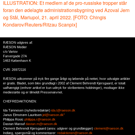
ILLUSTRATION: Et medlem af de pro-russiske tropper står
foran den ødelagte administrationsbygning ved Azoval Jern
og Stål, Mariupol, 21. april 2022. [FOTO: Chingis
Kondarov/Reuters/Ritzau Scanpix]
RÆSON udgives af:
RÆSON Medier
c/o Vartov
Farvergade 27A
1463 København K
CVR: 26972116
RÆSON udkommer på tryk fire gange årligt og løbende på nettet, hvor udvalgte artikler
er gratis. Bladet, som blev grundlagt i 2002 af Clement Behrendt Kjersgaard, er totalt
uafhængigt (enhver artikel er kun udtryk for skribentens holdninger), modtager ikke
mediestøtte og er tilmeldt Pressenævnet.
CHEFREDAKTIONEN:
Ida Tønnesen (nyhedsredaktør)
ida.t@raeson.dk
Janus Elmstrøm Lauritsen
jel@raeson.dk"
Philippa Rosic
philippa.r@raeson.dk
Dastan Marouf
dastan.m@raeson.dk
Clement Behrendt Kjersgaard (ansv. udgiver og grundlægger)
clement@raeson.dk
Indlæg, spørgsmål og kommentarer:
redaktionen@raeson.dk