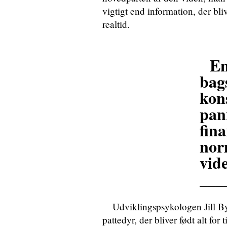
vigtigt end information, der bli
realtid.
En
bag
kon
pan
fin
nor
vid
___
Udviklingspsykologen Jill By
pattedyr, der bliver født alt for t