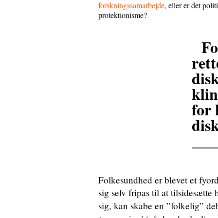
forskningssamarbejde
, eller er det po
protektionisme?
Fo
rett
disk
klin
for 
dis
___
Folkesundhed er blevet et fyor
sig selv fripas til at tilsidesætt
sig, kan skabe en ”folkelig” de