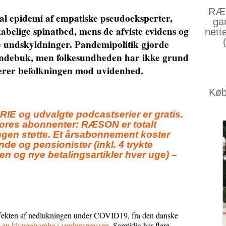
RÆS
l epidemi af empatiske pseudoeksperter,
ga
kabelige spinatbed, mens de afviste evidens og
nett
 undskyldninger. Pandemipolitik gjorde
yndebuk, men folkesundheden har ikke grund
erer befolkningen mod uvidenhed.
Køb 
g udvalgte podcastserier er gratis.
vores abonnenter: RÆSON er totalt
gen støtte. Et årsabonnement koster
nde og pensionister (inkl. 4 trykte
n og nye betalingsartikler hver uge) –
effekten af nedlukningen under COVID19, fra den danske
t en klyngebombe i verdenspressen
. Samtidig har flere