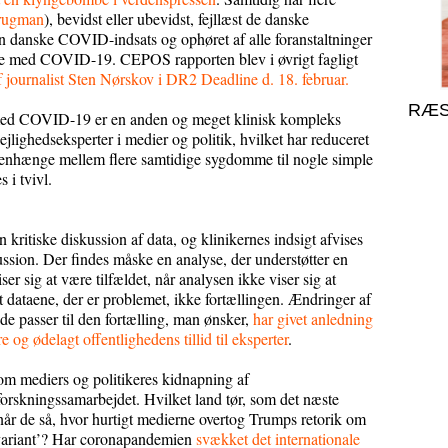
Krugman
), bevidst eller ubevidst, fejllæst de danske
 den danske COVID-indsats og ophøret af alle foranstaltninger
gte med COVID-19. CEPOS rapporten blev i øvrigt fagligt
 af journalist Sten Nørskov i DR2 Deadline d. 18. februar.
RÆS
r med COVID-19 er en anden og meget klinisk kompleks
lejlighedseksperter i medier og politik, hvilket har reduceret
menhænge mellem flere samtidige sygdomme til nogle simple
 i tvivl.
en kritiske diskussion af data, og klinikernes indsigt afvises
ussion. Der findes måske en analyse, der understøtter en
er sig at være tilfældet, når analysen ikke viser sig at
rt dataene, der er problemet, ikke fortællingen. Ændringer af
de passer til den fortælling, man ønsker,
har givet anledning
ere og ødelagt offentlighedens tillid til eksperter
.
 om mediers og politikeres kidnapning af
orskningssamarbejdet. Hvilket land tør, som det næste
, når de så, hvor hurtigt medierne overtog Trumps retorik om
e variant’? Har coronapandemien
svækket det internationale