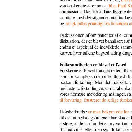
verdenskendte økonomer (
bl.a. Paul 
coronastatistikker for at latterliggøre
samtidig med det stigende antal indla
og
roligt, pillet grundigt fra hinanden
Diskussionen af om patienter af elle
diskussion, der er blevet banaliseret af 
endnu et aspekt af de indviklede sam
kurver, hvor tallene bagved aldrig drages
Folkesundheden er blevet et fyord
Forskerne er blevet frataget retten til d
som for kompleks i den offentlige disk
bestemt fortælling. Men det modsatte vis
understøtte fortællingen, er det åbenba
vores normale metoder og målinger, så 
til forvirring, frustreret de ærlige forsk
I forskerkredse
er man bekymrede for
,
folkesundhedsdagsordenen har skadet f
afsløre, at de har fundet en ny variant
’China virus’ eller ’den sydafrikansk