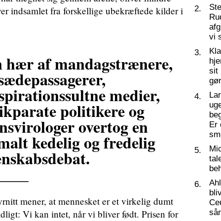
St
2.
ver indsamlet fra forskellige ubekræftede kilder i
Ru
af
vi 
Kl
3.
 hær af mandagstrænere,
hj
sit
sædepassagerer,
gør
spirationssultne medier,
La
4.
ikparate politikere og
ug
beg
ansvirologer overtog en
Er 
sm
malt kedelig og fredelig
Mic
5.
enskabsdebat.
tal
____
beh
Ahl
6.
bli
rnitt mener, at mennesket er et virkelig dumt
Ceu
idligt: Vi kan intet, når vi bliver født. Prisen for
så