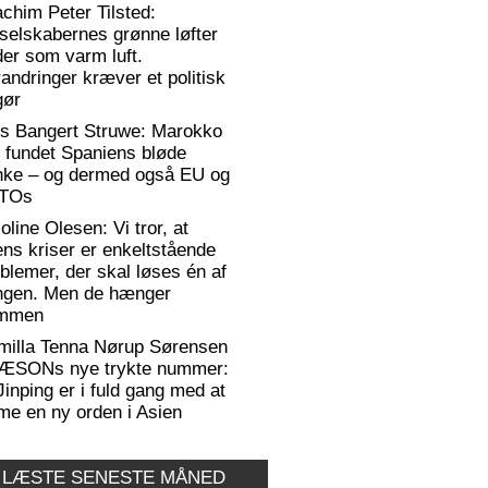
chim Peter Tilsted:
selskabernes grønne løfter
er som varm luft.
andringer kræver et politisk
gør
rs Bangert Struwe: Marokko
 fundet Spaniens bløde
anke – og dermed også EU og
TOs
oline Olesen: Vi tror, at
ens kriser er enkeltstående
blemer, der skal løses én af
ngen. Men de hænger
mmen
milla Tenna Nørup Sørensen
RÆSONs nye trykte nummer:
Jinping er i fuld gang med at
me en ny orden i Asien
 LÆSTE SENESTE MÅNED