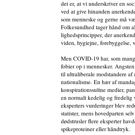
det er, at vi underskriver en so
ved at give hinanden anerkende
som menneske og gerne må være
Folkesundhed tager hånd om a
lighedsprincipper, der anerkend
viden, hygiejne, forebyggelse, v
Men COVID-19 har, som mange 
fobier op i mennesker. Angsten 
til ultraliberale modstandere a
nationalisme. En hær af manda
konspirationssultne medier, pan
en normalt kedelig og fredelig 
eksperters vurderinger blev redu
statister, mens hovedparten selv
dødstrusler flere eksperter hav
spikeproteiner eller håndtryk.