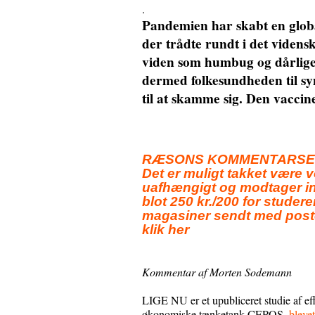
.
Pandemien har skabt en globa
der trådte rundt i det videns
viden som humbug og dårlige
dermed folkesundheden til s
til at skamme sig. D
en vaccin
RÆSONS KOMMENTARSERIE o
Det er muligt takket være 
uafhængigt og modtager in
blot 250 kr./200 for studere
magasiner sendt med poste
klik her
Kommentar af Morten Sodemann
LIGE NU er et upubliceret studie af 
økonomiske tænketank CEPOS,
bleve