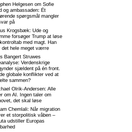
ephen Helgesen om Sofie
d og ambassaden: Ét
gørende spørgsmål mangler
svar på
aus Krogsbæk: Ude og
emme forsøger Trump at løse
 kontroltab med magt. Han
 det hele meget værre
rs Bangert Struwes
eanalyse: Verdenskrige
ynder sjældent på én front.
de globale konflikter ved at
elte sammen?
hael Olrik-Andersen: Alle
er om AI. Ingen taler om
ovet, det skal løse
am Chemlali: Når migration
ver et storpolitisk våben –
ta udstiller Europas
rbarhed