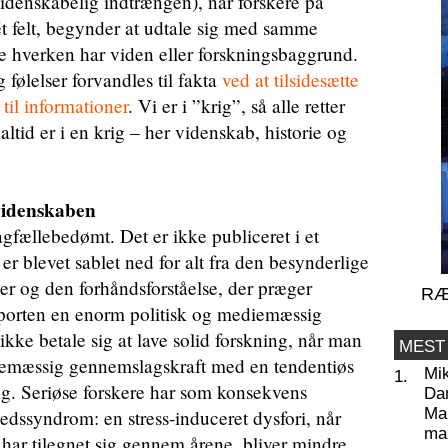
videnskabelig indtrængen), når forskere på
ét felt, begynder at udtale sig med samme
 de hverken har viden eller forskningsbaggrund.
g følelser forvandles til fakta
ved at tilsidesætte
til informationer
. Vi er i ”krig”, så alle retter
altid er i en krig – her videnskab, historie og
 videnskaben
gfællebedømt. Det er ikke publiceret i et
 er blevet sablet ned for alt fra den besynderlige
r og den forhåndsforståelse, der præger
RÆ
apporten en enorm politisk og mediemæssig
kke betale sig at lave solid forskning, når man
MEST
ediemæssig gennemslagskraft med en tendentiøs
Mi
1.
ng. Seriøse forskere har som konsekvens
Da
Man
hedssyndrom: en stress-induceret dysfori, når
ma
har tilegnet sig gennem årene, bliver mindre