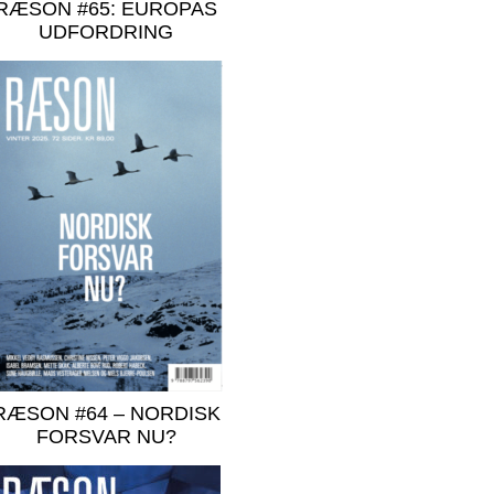
RÆSON #65: EUROPAS
UDFORDRING
RÆSON #64 – NORDISK
FORSVAR NU?