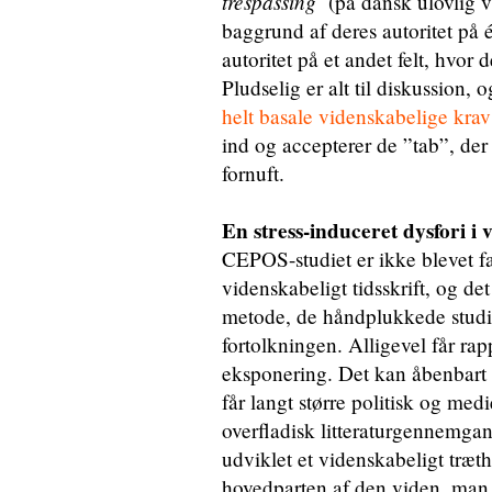
trespassing’
(på dansk ulovlig 
baggrund af deres autoritet på 
autoritet på et andet felt, hvor
Pludselig er alt til diskussion, o
helt basale videnskabelige krav 
ind og accepterer de ”tab”, der 
fornuft.
En stress-induceret dysfori i
CEPOS-studiet er ikke blevet fa
videnskabeligt tidsskrift, og det
metode, de håndplukkede studie
fortolkningen. Alligevel får r
eksponering. Det kan åbenbart i
får langt større politisk og m
overfladisk litteraturgennemga
udviklet et videnskabeligt træt
hovedparten af den viden, man 