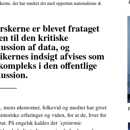
litikerne, der har mudret det med opportun nationalisme &
rskerne er blevet frataget
en til den kritiske
ussion af data, og
ikernes indsigt afvises som
kompleks i den offentlige
kussion.
____
d, mens økonomer, folkevid og medier har givet
e historiske erfaringer og viden, for at de, hver for
’epistemic
bat. På engelsk kaldes det