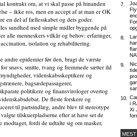
cial kontrakt om, at vi skal passe på hinanden
Joa
7.
Fly
lse – ikke ros, men en accept af at man er OK
end
 en del af fællesskabet og dets goder.
For
lles sundhed med simple midler byggende på
op
er alle menneskers vilkår og behov: erfaringer,
La
8.
accination, isolation og rehabilitering.
har
fl
NA
andre epidemier før den, bragt de værste
Nic
9.
for snavs, smitte, tvang og fremmede sætter ild
tid
f myndigheder, videnskabsskeptikere og
pro
gstrænere, bagsædepassagerer,
ga
sa
ikparate politikere og finansvirologer overtog
Ca
videnskabsdebat. De fleste forskere og
10.
i 
ceret til partsindlæg, andre blev til stereotype
Xi 
 valgte tilskuerpladserne efter at have set de
for
de modtaget, fordi de udtalte sig om masker,
MEST