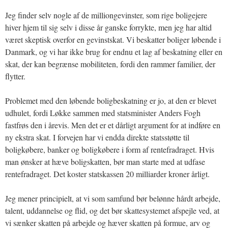
Jeg finder selv nogle af de milliongevinster, som rige boligejere
hiver hjem til sig selv i disse år ganske forrykte, men jeg har altid
været skeptisk overfor en gevinstskat. Vi beskatter boliger løbende i
Danmark, og vi har ikke brug for endnu et lag af beskatning eller en
skat, der kan begrænse mobiliteten, fordi den rammer familier, der
flytter.
Problemet med den løbende boligbeskatning er jo, at den er blevet
udhulet, fordi Løkke sammen med statsminister Anders Fogh
fastfrøs den i årevis. Men det er et dårligt argument for at indføre en
ny ekstra skat. I forvejen har vi endda direkte statsstøtte til
boligkøbere, banker og boligkøbere i form af rentefradraget. Hvis
man ønsker at hæve boligskatten, bør man starte med at udfase
rentefradraget. Det koster statskassen 20 milliarder kroner årligt.
Jeg mener principielt, at vi som samfund bør belønne hårdt arbejde,
talent, uddannelse og flid, og det bør skattesystemet afspejle ved, at
vi sænker skatten på arbejde og hæver skatten på formue, arv og