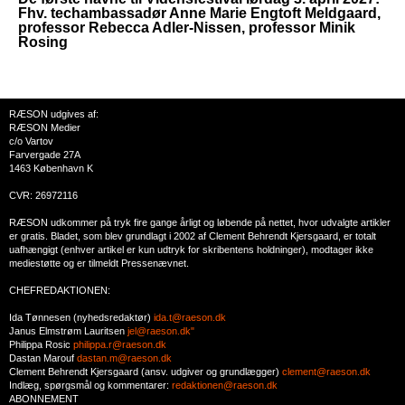
Fhv. techambassadør Anne Marie Engtoft Meldgaard,
professor Rebecca Adler-Nissen, professor Minik
Rosing
RÆSON udgives af:
RÆSON Medier
c/o Vartov
Farvergade 27A
1463 København K
CVR: 26972116
RÆSON udkommer på tryk fire gange årligt og løbende på nettet, hvor udvalgte artikler
er gratis. Bladet, som blev grundlagt i 2002 af Clement Behrendt Kjersgaard, er totalt
uafhængigt (enhver artikel er kun udtryk for skribentens holdninger), modtager ikke
mediestøtte og er tilmeldt Pressenævnet.
CHEFREDAKTIONEN:
Ida Tønnesen (nyhedsredaktør)
ida.t@raeson.dk
Janus Elmstrøm Lauritsen
jel@raeson.dk"
Philippa Rosic
philippa.r@raeson.dk
Dastan Marouf
dastan.m@raeson.dk
Clement Behrendt Kjersgaard (ansv. udgiver og grundlægger)
clement@raeson.dk
Indlæg, spørgsmål og kommentarer:
redaktionen@raeson.dk
ABONNEMENT