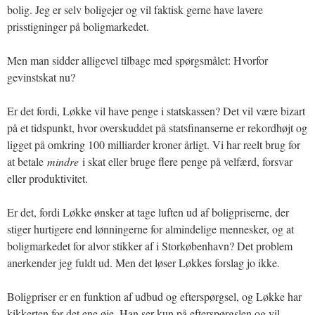
bolig. Jeg er selv boligejer og vil faktisk gerne have lavere
prisstigninger på boligmarkedet.
Men man sidder alligevel tilbage med spørgsmålet: Hvorfor
gevinstskat nu?
Er det fordi, Løkke vil have penge i statskassen? Det vil være bizart
på et tidspunkt, hvor overskuddet på statsfinanserne er rekordhøjt og
ligget på omkring 100 milliarder kroner årligt. Vi har reelt brug for
at betale
mindre
i skat eller bruge flere penge på velfærd, forsvar
eller produktivitet.
Er det, fordi Løkke ønsker at tage luften ud af boligpriserne, der
stiger hurtigere end lønningerne for almindelige mennesker, og at
boligmarkedet for alvor stikker af i Storkøbenhavn? Det problem
anerkender jeg fuldt ud. Men det løser Løkkes forslag jo ikke.
Boligpriser er en funktion af udbud og efterspørgsel, og Løkke har
kikkerten for det ene øje. Han ser kun på efterspørgslen og vil