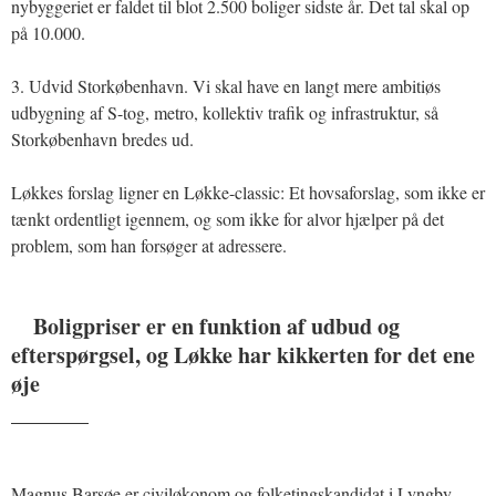
nybyggeriet er faldet til blot 2.500 boliger sidste år. Det tal skal op
på 10.000.
3. Udvid Storkøbenhavn. Vi skal have en langt mere ambitiøs
udbygning af S-tog, metro, kollektiv trafik og infrastruktur, så
Storkøbenhavn bredes ud.
Løkkes forslag ligner en Løkke-classic: Et hovsaforslag, som ikke er
tænkt ordentligt igennem, og som ikke for alvor hjælper på det
problem, som han forsøger at adressere.
Boligpriser er en funktion af udbud og
efterspørgsel, og Løkke har kikkerten for det ene
øje
_______
Magnus Barsøe er civiløkonom og folketingskandidat i Lyngby-