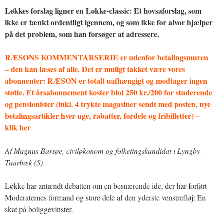
Løkkes forslag ligner en Løkke-classic: Et hovsaforslag, som
ikke er tænkt ordentligt igennem, og som ikke for alvor hjælper
på det problem, som han forsøger at adressere.
RÆSONS KOMMENTARSERIE er udenfor betalingsmuren
– den kan læses af alle. Det er muligt takket være vores
abonnenter: RÆSON er totalt uafhængigt og modtager ingen
støtte. Et årsabonnement koster blot 250 kr./200 for studerende
og pensionister (inkl. 4 trykte magasiner sendt med posten, nye
betalingsartikler hver uge, rabatter, fordele og fribilletter) –
klik her
Af Magnus Barsøe, civiløkonom og folketingskandidat i Lyngby-
Taarbæk (S)
Løkke har antændt debatten om en besnærende ide, der har forført
Moderaternes formand og store dele af den yderste venstrefløj: En
skat på boliggevinster.