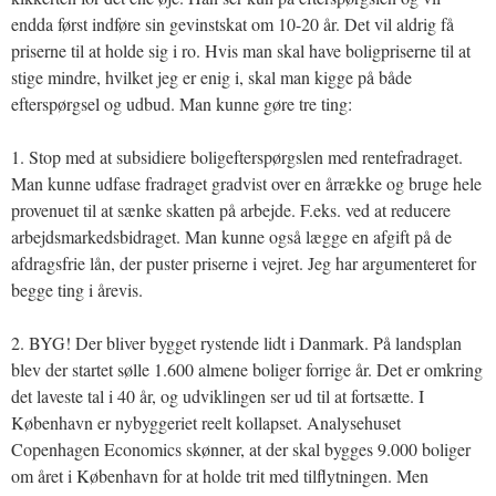
endda først indføre sin gevinstskat om 10-20 år. Det vil aldrig få
priserne til at holde sig i ro. Hvis man skal have boligpriserne til at
stige mindre, hvilket jeg er enig i, skal man kigge på både
efterspørgsel og udbud. Man kunne gøre tre ting:
1. Stop med at subsidiere boligefterspørgslen med rentefradraget.
Man kunne udfase fradraget gradvist over en årrække og bruge hele
provenuet til at sænke skatten på arbejde. F.eks. ved at reducere
arbejdsmarkedsbidraget. Man kunne også lægge en afgift på de
afdragsfrie lån, der puster priserne i vejret. Jeg har argumenteret for
begge ting i årevis.
2. BYG! Der bliver bygget rystende lidt i Danmark. På landsplan
blev der startet sølle 1.600 almene boliger forrige år. Det er omkring
det laveste tal i 40 år, og udviklingen ser ud til at fortsætte. I
København er nybyggeriet reelt kollapset. Analysehuset
Copenhagen Economics skønner, at der skal bygges 9.000 boliger
om året i København for at holde trit med tilflytningen. Men