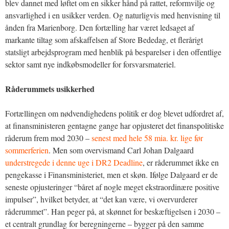
blev dannet med løftet om en sikker hånd på rattet, reformvilje og
ansvarlighed i en usikker verden. Og naturligvis med henvisning til
ånden fra Marienborg. Den fortælling har været ledsaget af
markante tiltag som afskaffelsen af Store Bededag, et flerårigt
statsligt arbejdsprogram med henblik på besparelser i den offentlige
sektor samt nye indkøbsmodeller for forsvarsmateriel.
Råderummets usikkerhed
Fortællingen om nødvendighedens politik er dog blevet udfordret af,
at finansministeren gentagne gange har opjusteret det finanspolitiske
råderum frem mod 2030 –
senest med hele 58 mia. kr. lige før
sommerferien
. Men som overvismand Carl Johan Dalgaard
understregede i denne uge i DR2 Deadline
, er råderummet ikke en
pengekasse i Finansministeriet, men et skøn. Ifølge Dalgaard er de
seneste opjusteringer “båret af nogle meget ekstraordinære positive
impulser”, hvilket betyder, at “det kan være, vi overvurderer
råderummet”. Han peger på, at skønnet for beskæftigelsen i 2030 –
et centralt grundlag for beregningerne – bygger på den samme