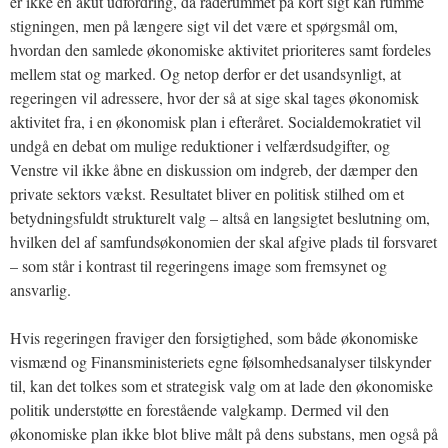
er ikke en akut udfordring, da råderummet på kort sigt kan rumme
stigningen, men på længere sigt vil det være et spørgsmål om,
hvordan den samlede økonomiske aktivitet prioriteres samt fordeles
mellem stat og marked. Og netop derfor er det usandsynligt, at
regeringen vil adressere, hvor der så at sige skal tages økonomisk
aktivitet fra, i en økonomisk plan i efteråret. Socialdemokratiet vil
undgå en debat om mulige reduktioner i velfærdsudgifter, og
Venstre vil ikke åbne en diskussion om indgreb, der dæmper den
private sektors vækst. Resultatet bliver en politisk stilhed om et
betydningsfuldt strukturelt valg – altså en langsigtet beslutning om,
hvilken del af samfundsøkonomien der skal afgive plads til forsvaret
– som står i kontrast til regeringens image som fremsynet og
ansvarlig.
Hvis regeringen fraviger den forsigtighed, som både økonomiske
vismænd og Finansministeriets egne følsomhedsanalyser tilskynder
til, kan det tolkes som et strategisk valg om at lade den økonomiske
politik understøtte en forestående valgkamp. Dermed vil den
økonomiske plan ikke blot blive målt på dens substans, men også på