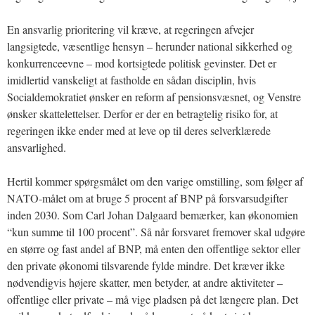
En ansvarlig prioritering vil kræve, at regeringen afvejer
langsigtede, væsentlige hensyn – herunder national sikkerhed og
konkurrenceevne – mod kortsigtede politisk gevinster. Det er
imidlertid vanskeligt at fastholde en sådan disciplin, hvis
Socialdemokratiet ønsker en reform af pensionsvæsnet, og Venstre
ønsker skattelettelser. Derfor er der en betragtelig risiko for, at
regeringen ikke ender med at leve op til deres selverklærede
ansvarlighed.
Hertil kommer spørgsmålet om den varige omstilling, som følger af
NATO-målet om at bruge 5 procent af BNP på forsvarsudgifter
inden 2030. Som Carl Johan Dalgaard bemærker, kan økonomien
“kun summe til 100 procent”. Så når forsvaret fremover skal udgøre
en større og fast andel af BNP, må enten den offentlige sektor eller
den private økonomi tilsvarende fylde mindre. Det kræver ikke
nødvendigvis højere skatter, men betyder, at andre aktiviteter –
offentlige eller private – må vige pladsen på det længere plan. Det