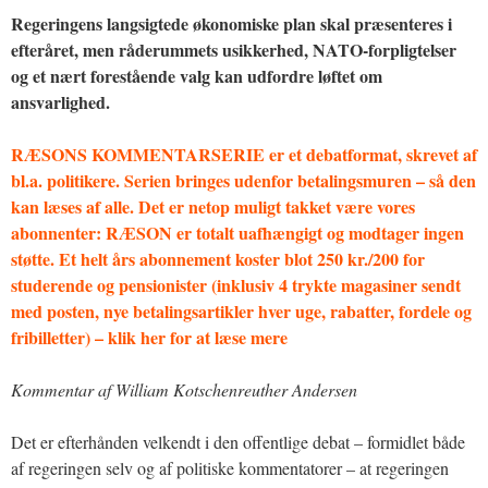
Regeringens langsigtede økonomiske plan skal præsenteres i
efteråret, men råderummets usikkerhed, NATO-forpligtelser
og et nært forestående valg kan udfordre løftet om
ansvarlighed.
RÆSONS KOMMENTARSERIE er et debatformat, skrevet af
bl.a. politikere. Serien bringes udenfor betalingsmuren – så den
kan læses af alle. Det er netop muligt takket være vores
abonnenter: RÆSON er totalt uafhængigt og modtager ingen
støtte. Et helt års abonnement koster blot 250 kr./200 for
studerende og pensionister (inklusiv 4 trykte magasiner sendt
med posten, nye betalingsartikler hver uge, rabatter, fordele og
fribilletter) – klik her for at læse mere
Kommentar af William Kotschenreuther Andersen
Det er efterhånden velkendt i den offentlige debat – formidlet både
af regeringen selv og af politiske kommentatorer – at regeringen