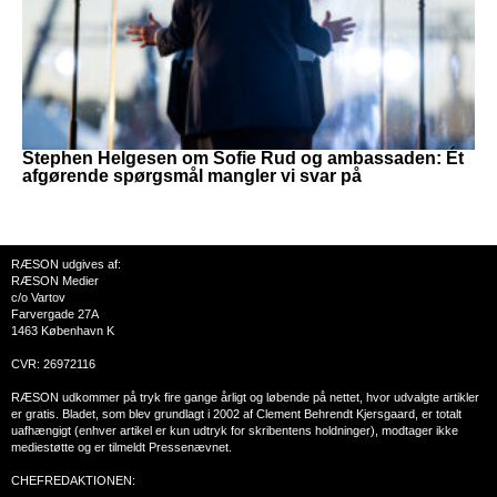
Stephen Helgesen om Sofie Rud og ambassaden: Ét
afgørende spørgsmål mangler vi svar på
RÆSON udgives af:
RÆSON Medier
c/o Vartov
Farvergade 27A
1463 København K
CVR: 26972116
RÆSON udkommer på tryk fire gange årligt og løbende på nettet, hvor udvalgte artikler
er gratis. Bladet, som blev grundlagt i 2002 af Clement Behrendt Kjersgaard, er totalt
uafhængigt (enhver artikel er kun udtryk for skribentens holdninger), modtager ikke
mediestøtte og er tilmeldt Pressenævnet.
CHEFREDAKTIONEN: