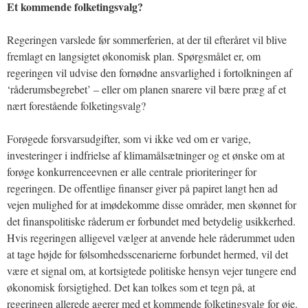
Et kommende folketingsvalg?
Regeringen varslede før sommerferien, at der til efteråret vil blive
fremlagt en langsigtet økonomisk plan. Spørgsmålet er, om
regeringen vil udvise den fornødne ansvarlighed i fortolkningen af
‘råderumsbegrebet’ – eller om planen snarere vil bære præg af et
nært forestående folketingsvalg?
Forøgede forsvarsudgifter, som vi ikke ved om er varige,
investeringer i indfrielse af klimamålsætninger og et ønske om at
forøge konkurrenceevnen er alle centrale prioriteringer for
regeringen. De offentlige finanser giver på papiret langt hen ad
vejen mulighed for at imødekomme disse områder, men skønnet for
det finanspolitiske råderum er forbundet med betydelig usikkerhed.
Hvis regeringen alligevel vælger at anvende hele råderummet uden
at tage højde for følsomhedsscenarierne forbundet hermed, vil det
være et signal om, at kortsigtede politiske hensyn vejer tungere end
økonomisk forsigtighed. Det kan tolkes som et tegn på, at
regeringen allerede agerer med et kommende folketingsvalg for øje.