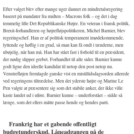
Efter valget blev efter mange uger dannet en mindretalsregering
baseret på mandater fra midten – Macrons folk – og det i dag
temmelig lille Det Republikanske Højre. En veteran i fransk politik,
Brexit-forhandleren og højrefløjspolitikeren, Michel Barnier, blev
regeringschef. Han er af politisk temperament imødekommende,
lyttende og høflig i en grad, så man kan få ondt i tænderne, men
ubøjelig, når han må. Han har stået fast i forhold til en præsident,
der nødig slipper grebet. Forhandlet til alle sider. Barnier kunne
godt ligne den ideelle kandidat til netop den post netop nu.
Venstrefløjen fremlagde ganske vist en mistillidsdagsorden allerede
ved regeringens tiltrædelse. Men det yderste højre og Marine Le
Pen valgte at præsentere sig som det stabile anker, der ikke ville
kaste landet ud i uføre. Barnier kunne – underforstået – sidde så
længe, som det ellers måtte passe hende og hendes parti.
Frankrig har et gabende offentligt
budgetunderskud. Låneadgangen på de