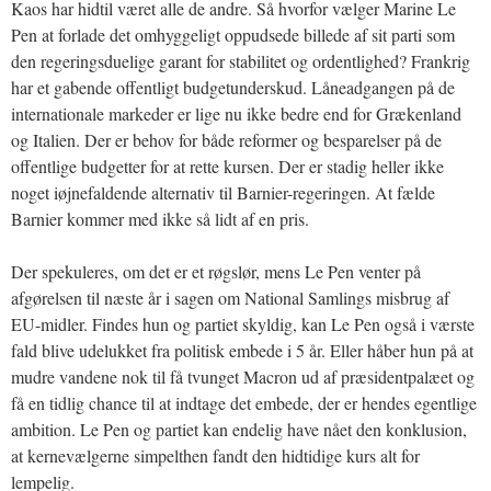
Kaos har hidtil været alle de andre. Så hvorfor vælger Marine Le
Pen at forlade det omhyggeligt oppudsede billede af sit parti som
den regeringsduelige garant for stabilitet og ordentlighed? Frankrig
har et gabende offentligt budgetunderskud. Låneadgangen på de
internationale markeder er lige nu ikke bedre end for Grækenland
og Italien. Der er behov for både reformer og besparelser på de
offentlige budgetter for at rette kursen. Der er stadig heller ikke
noget iøjnefaldende alternativ til Barnier-regeringen. At fælde
Barnier kommer med ikke så lidt af en pris.
Der spekuleres, om det er et røgslør, mens Le Pen venter på
afgørelsen til næste år i sagen om National Samlings misbrug af
EU-midler. Findes hun og partiet skyldig, kan Le Pen også i værste
fald blive udelukket fra politisk embede i 5 år. Eller håber hun på at
mudre vandene nok til få tvunget Macron ud af præsidentpalæet og
få en tidlig chance til at indtage det embede, der er hendes egentlige
ambition. Le Pen og partiet kan endelig have nået den konklusion,
at kernevælgerne simpelthen fandt den hidtidige kurs alt for
lempelig.