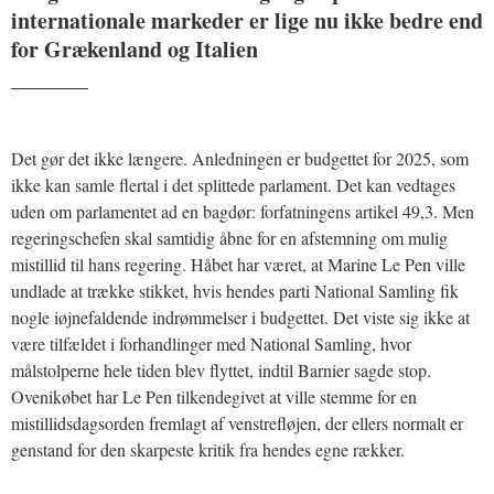
internationale markeder er lige nu ikke bedre end
for Grækenland og Italien
_______
Det gør det ikke længere. Anledningen er budgettet for 2025, som
ikke kan samle flertal i det splittede parlament. Det kan vedtages
uden om parlamentet ad en bagdør: forfatningens artikel 49,3. Men
regeringschefen skal samtidig åbne for en afstemning om mulig
mistillid til hans regering. Håbet har været, at Marine Le Pen ville
undlade at trække stikket, hvis hendes parti National Samling fik
nogle iøjnefaldende indrømmelser i budgettet. Det viste sig ikke at
være tilfældet i forhandlinger med National Samling, hvor
målstolperne hele tiden blev flyttet, indtil Barnier sagde stop.
Ovenikøbet har Le Pen tilkendegivet at ville stemme for en
mistillidsdagsorden fremlagt af venstrefløjen, der ellers normalt er
genstand for den skarpeste kritik fra hendes egne rækker.