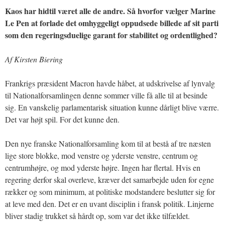
Kaos har hidtil været alle de andre. Så hvorfor vælger Marine
Le Pen at forlade det omhyggeligt oppudsede billede af sit parti
som den regeringsduelige garant for stabilitet og ordentlighed?
Af Kirsten Biering
Frankrigs præsident Macron havde håbet, at udskrivelse af lynvalg
til Nationalforsamlingen denne sommer ville få alle til at besinde
sig. En vanskelig parlamentarisk situation kunne dårligt blive værre.
Det var højt spil. For det kunne den.
Den nye franske Nationalforsamling kom til at bestå af tre næsten
lige store blokke, mod venstre og yderste venstre, centrum og
centrumhøjre, og mod yderste højre. Ingen har flertal. Hvis en
regering derfor skal overleve, kræver det samarbejde uden for egne
rækker og som minimum, at politiske modstandere beslutter sig for
at leve med den. Det er en uvant disciplin i fransk politik. Linjerne
bliver stadig trukket så hårdt op, som var det ikke tilfældet.