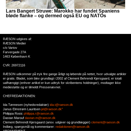
Lars Bangert Struwe: Marokko har fundet Spaniens
bløde flanke – og dermed også EU og NATOs
RÆSON udgives af:
RÆSON Medier
c/o Vartov
Farvergade 27A
1463 København K
CVR: 26972116
RÆSON udkommer på tryk fire gange årligt og løbende på nettet, hvor udvalgte artikler
er gratis. Bladet, som blev grundlagt i 2002 af Clement Behrendt Kjersgaard, er totalt
uafhængigt (enhver artikel er kun udtryk for skribentens holdninger), modtager ikke
mediestøtte og er tilmeldt Pressenævnet.
CHEFREDAKTIONEN:
Ida Tønnesen (nyhedsredaktør)
ida.t@raeson.dk
Janus Elmstrøm Lauritsen
jel@raeson.dk"
Philippa Rosic
philippa.r@raeson.dk
Dastan Marouf
dastan.m@raeson.dk
Clement Behrendt Kjersgaard (ansv. udgiver og grundlægger)
clement@raeson.dk
Indlæg, spørgsmål og kommentarer:
redaktionen@raeson.dk