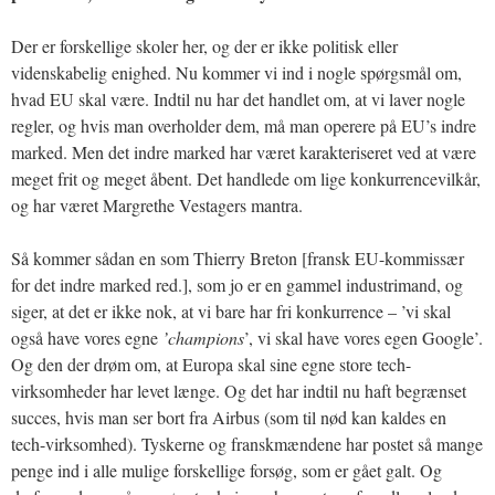
Der er forskellige skoler her, og der er ikke politisk eller
videnskabelig enighed. Nu kommer vi ind i nogle spørgsmål om,
hvad EU skal være. Indtil nu har det handlet om, at vi laver nogle
regler, og hvis man overholder dem, må man operere på EU’s indre
marked. Men det indre marked har været karakteriseret ved at være
meget frit og meget åbent. Det handlede om lige konkurrencevilkår,
og har været Margrethe Vestagers mantra.
Så kommer sådan en som Thierry Breton [fransk EU-kommissær
for det indre marked red.], som jo er en gammel industrimand, og
siger, at det er ikke nok, at vi bare har fri konkurrence – ’vi skal
også have vores egne
’champions
’, vi skal have vores egen Google’.
Og den der drøm om, at Europa skal sine egne store tech-
virksomheder har levet længe. Og det har indtil nu haft begrænset
succes, hvis man ser bort fra Airbus (som til nød kan kaldes en
tech-virksomhed). Tyskerne og franskmændene har postet så mange
penge ind i alle mulige forskellige forsøg, som er gået galt. Og