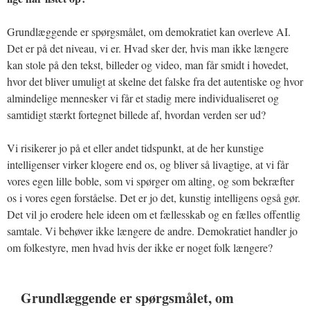
Grundlæggende er spørgsmålet, om demokratiet kan overleve AI.
Det er på det niveau, vi er. Hvad sker der, hvis man ikke længere
kan stole på den tekst, billeder og video, man får smidt i hovedet,
hvor det bliver umuligt at skelne det falske fra det autentiske og hvor
almindelige mennesker vi får et stadig mere individualiseret og
samtidigt stærkt fortegnet billede af, hvordan verden ser ud?
Vi risikerer jo på et eller andet tidspunkt, at de her kunstige
intelligenser virker klogere end os, og bliver så livagtige, at vi får
vores egen lille boble, som vi spørger om alting, og som bekræfter
os i vores egen forståelse. Det er jo det, kunstig intelligens også gør.
Det vil jo erodere hele ideen om et fællesskab og en fælles offentlig
samtale. Vi behøver ikke længere de andre. Demokratiet handler jo
om folkestyre, men hvad hvis der ikke er noget folk længere?
Grundlæggende er spørgsmålet, om