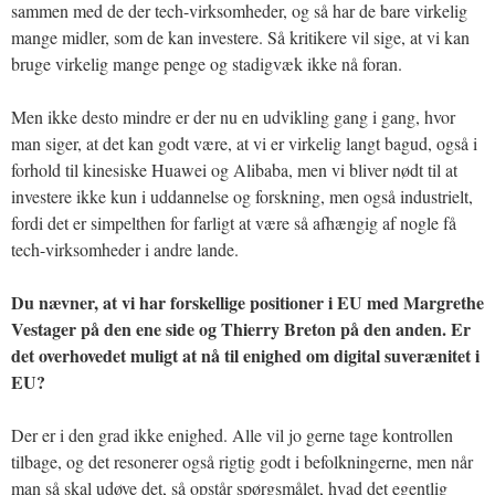
sammen med de der tech-virksomheder, og så har de bare virkelig
mange midler, som de kan investere. Så kritikere vil sige, at vi kan
bruge virkelig mange penge og stadigvæk ikke nå foran.
Men ikke desto mindre er der nu en udvikling gang i gang, hvor
man siger, at det kan godt være, at vi er virkelig langt bagud, også i
forhold til kinesiske Huawei og Alibaba, men vi bliver nødt til at
investere ikke kun i uddannelse og forskning, men også industrielt,
fordi det er simpelthen for farligt at være så afhængig af nogle få
tech-virksomheder i andre lande.
Du nævner, at vi har forskellige positioner i EU med Margrethe
Vestager på den ene side og Thierry Breton på den anden. Er
det overhovedet muligt at nå til enighed om digital suverænitet i
EU?
Der er i den grad ikke enighed. Alle vil jo gerne tage kontrollen
tilbage, og det resonerer også rigtig godt i befolkningerne, men når
man så skal udøve det, så opstår spørgsmålet, hvad det egentlig