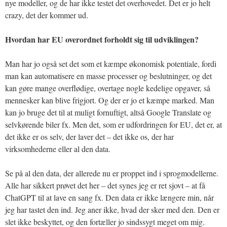
nye modeller, og de har ikke testet det overhovedet. Det er jo helt
crazy, det der kommer ud.
Hvordan har EU overordnet forholdt sig til udviklingen?
Man har jo også set det som et kæmpe økonomisk potentiale, fordi
man kan automatisere en masse processer og beslutninger, og det
kan gøre mange overflødige, overtage nogle kedelige opgaver, så
mennesker kan blive frigjort. Og der er jo et kæmpe marked. Man
kan jo bruge det til at muligt fornuftigt, altså Google Translate og
selvkørende biler fx. Men det, som er udfordringen for EU, det er, at
det ikke er os selv, der laver det – det ikke os, der har
virksomhederne eller al den data.
Se på al den data, der allerede nu er proppet ind i sprogmodellerne.
Alle har sikkert prøvet det her – det synes jeg er ret sjovt – at få
ChatGPT til at lave en sang fx. Den data er ikke længere min, når
jeg har tastet den ind. Jeg aner ikke, hvad der sker med den. Den er
slet ikke beskyttet, og den fortæller jo sindssygt meget om mig.