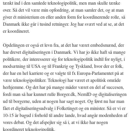
tænkt ind i den samlede teknologipolitik, men man skulle tænke
over. Så det vil være min opfordring, at man samler det, og at man
giver ét ministerium en eller anden form for koordinerende rolle, så
Danmark ikke går i tusind retninger. Jeg har svært ved at se, at det
er koordineret.
Opdelingen er også et levn fra, at det har været embedsmænd, der
har drevet digitaliseringen i Danmark. Vi har jo ikke haft så mange
politikere, der interesserer sig for teknologipolitik indtil for nyligt, i
modsætning til USA og til Frankrig og Tyskland, hvor der er folk,
der har en hel karriere og er valgte til fx Europa-Parlamentet på at
være teknologipolitiker. Teknologi har været et apolitisk område
herhjemme. Og det har på mange måder været en del af succesen,
fordi man så har kunnet rulle Borger.dk, NemID og digitaliseringen
ud til borgerne, uden at nogen har sagt noget. Og først nu har man
fået et digitaliseringsudvalg i Folketinget og en minister. Så er vi er
10-15 år bagud i forhold til andre lande, hvad angår modenheden af
vores debat. Og det afspejler sig så i, at vi ikke har nogen
koordineret teknologipolitik.