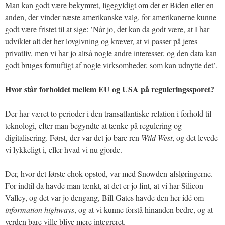
Man kan godt være bekymret, ligegyldigt om det er Biden eller en
anden, der vinder næste amerikanske valg, for amerikanerne kunne
godt være fristet til at sige: ’Når jo, det kan da godt være, at I har
udviklet alt det her lovgivning og kræver, at vi passer på jeres
privatliv, men vi har jo altså nogle andre interesser, og den data kan
godt bruges fornuftigt af nogle virksomheder, som kan udnytte det’.
Hvor står forholdet mellem EU og USA på reguleringssporet?
Der har været to perioder i den transatlantiske relation i forhold til
teknologi, efter man begyndte at tænke på regulering og
digitalisering. Først, der var det jo bare ren
Wild West
, og det levede
vi lykkeligt i, eller hvad vi nu gjorde.
Der, hvor det første chok opstod, var med Snowden-afsløringerne.
For indtil da havde man tænkt, at det er jo fint, at vi har Silicon
Valley, og det var jo dengang, Bill Gates havde den her idé om
information highways
, og at vi kunne forstå hinanden bedre, og at
verden bare ville blive mere integreret.