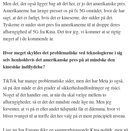
Men det, der også ligger bag alt det her, er jo det amerikanske pres.
Amerikanerne har længe presset os på fx 5G-området, hvor de har
sagt, at det er farligt, hvis det er kineserne, der sidder på det.
Tyskerne er under stort pres fra amerikanerne til at droppe deres
afhængighed af 5G fra Kina. Det tror jeg, vi kommer at se rigtig
meget af i de kommende år.
Hvor meget skyldes det problematiske ved teknologierne i sig
selv henholdsvis det amerikanske pres på at mindske den
kinesiske indflydelse?
TikTok har mange problematiske sider, men det har Meta jo også,
så på den måde er det grader af sikkerhedsudfordringer og risici.
Noget af det handler om, at når du skal vælge mellem to
afhængigheder, så er det det mindste onde lige nu. Men jeg
forventer, at vi på et eller andet tidspunkt får et dilemma, hvor vi
bliver tvunget til at træffe det her valg på et mere principielt niveau.
Lige nu har Europa ikke en sammenhængende Kina-politik, men på