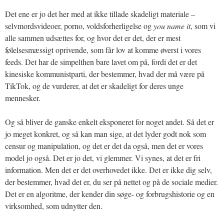
Det ene er jo det her med at ikke tillade skadeligt materiale –
selvmordsvideoer, porno, voldsforherligelse og
you name it
, som vi
alle sammen udsættes for, og hvor det er det, der er mest
følelsesmæssigt oprivende, som får lov at komme øverst i vores
feeds. Det har de simpelthen bare lavet om på, fordi det er det
kinesiske kommunistparti, der bestemmer, hvad der må være på
TikTok, og de vurderer, at det er skadeligt for deres unge
mennesker.
Og så bliver de ganske enkelt eksponeret for noget andet. Så det er
jo meget konkret, og så kan man sige, at det lyder godt nok som
censur og manipulation, og det er det da også, men det er vores
model jo også. Det er jo det, vi glemmer. Vi synes, at det er fri
information. Men det er det overhovedet ikke. Det er ikke dig selv,
der bestemmer, hvad det er, du ser på nettet og på de sociale medier.
Det er en algoritme, der kender din søge- og forbrugshistorie og en
virksomhed, som udnytter den.