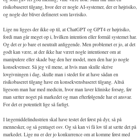
risikobaseret tilgang, hvor der er nogle AI-systemer, der er højrisiko,
og nogle der bliver defineret som lavrisiko.
Lige nu ligges der ikke op til, at ChatGPT og GPT4 er højrisiko,
fordi man går meget op i, hvilken intention eller formål systemet har.
Og det er jo bare et neutralt anliggende. Men problemet er jo, at det
godt kan være, at der ikke har været nogle intentioner om at
manipulere eller skade bag den her model, men den har jo nogle
konsekvenser. Så jeg vil mene, at hvis man skulle skrive
lovgivningen i dag, skulle man i stedet for at have sådan en
risikobaseret tilgang have en konsekvensbaseret tilgang. Altså
ligesom man har med medicin, hvor man laver kliniske forsøg, før
man sætter noget på markedet og man efterfølgende har et ansvar.
For det er potentielt lige så farligt.
I lægemiddelindustrien skal have testet det først på dyr, så på
mennesker, og så gentaget osv. Og så kan vi få lov til at sætte det på
markedet. Lige nu er der jo konkurrence om at komme først med