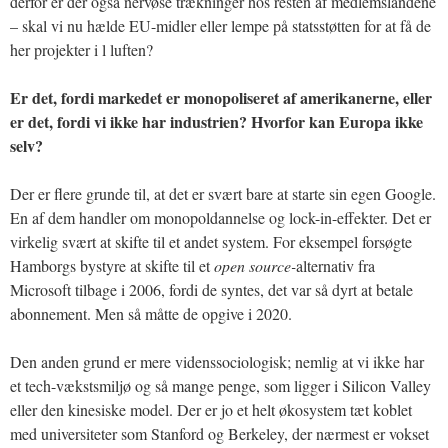
derfor er der også nervøse trækninger hos resten af medlemslandene
– skal vi nu hælde EU-midler eller lempe på statsstøtten for at få de
her projekter i l luften?
Er det, fordi markedet er monopoliseret af amerikanerne, eller
er det, fordi vi ikke har industrien? Hvorfor kan Europa ikke
selv?
Der er flere grunde til, at det er svært bare at starte sin egen Google.
En af dem handler om monopoldannelse og lock-in-effekter. Det er
virkelig svært at skifte til et andet system. For eksempel forsøgte
Hamborgs bystyre at skifte til et
open source-
alternativ fra
Microsoft tilbage i 2006, fordi de syntes, det var så dyrt at betale
abonnement. Men så måtte de opgive i 2020.
Den anden grund er mere videnssociologisk; nemlig at vi ikke har
et tech-vækstsmiljø og så mange penge, som ligger i Silicon Valley
eller den kinesiske model. Der er jo et helt økosystem tæt koblet
med universiteter som Stanford og Berkeley, der nærmest er vokset