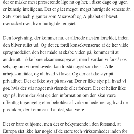
der er måske mest presserende lige nu og her, i disse dage og uger,
er kunstig intelligens. Det er gået meget, meget hurtigt de seneste år.
Selv store tech-giganter som Microsoft og Alphabet er blevet
overrasket over, hvor hurtigt det er gået.
Den lovgivning, der kommer nu, er allerede næsten forældet, inden
den bliver rullet ud. Og det er, fordi konsekvenserne af de her vilde
sprogmodeller, den her måde at skabe viden på, kommer til at
ændre alt – ikke bare eksamensopgaver, men hvordan vi forstår os
selv, og om vi overhovedet kan forstå noget som helst. Alle
arbejdsområder, og alt hvad vi laver. Og der er ikke styr på
privatlivet. Der er ikke styr på ansvar. Der er ikke styr på, hvad vi
gør, hvis der står noget misvisende eller forkert. Der er heller ikke
styr på, hvem der skal eje den information om den skal være
offentlig tilgængelig eller beholdes af virksomhederne, og hvad de
produkter, der kommer ud af det, skal være.
Det er bare et hjørne, men det er bekymrende i den forstand, at
Europa slet ikke har nogle af de store tech-virksomheder inden for