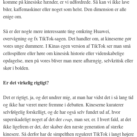
komme på kinesiske hænder, er vi udfordrede. Så kan vi ikke lave
biler, kaffemaskiner eller noget som helst. Den dimension er alle
enige om.
Så er der nogle mere interessante ting omkring Huawei,
overvågning og fx TikTok-sagen. Det handler om, at kineserne gør
vores unge dummere. I Kinas egen version af TikTok ser man små
cellospillere eller høre om kinesisk historie eller videnskabelige
opdagelse, men på vores bliver man mere afhængig, selvkritisk eller
skør i bolden.
Er det virkelig rigtigt?
Det er rigtigt, ja, og det undrer mig, at man har vidst det i så lang tid
og ikke har været mere fremme i debatten. Kineserne kuraterer
selvfølgelig forskelligt, og de har også selv fundet ud af, hvor
superskadeligt noget af det der
crap
, man ser, er. I hvert fald, at det
ikke ligefrem er det, der skaber den næste generation af stærke
kinesere. Så derfor har de simpelthen reguleret TikTok i langt højere