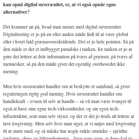
kan opnå digital suverænitet, er, at vi også opnår egne
alternativer?
Det kommer an på, hvad man mener med digital suverænitet.
Digitalisering er jo på en eller anden måde født til at være global
eller i hvert fald grænseoverskridende. Det er jo hele pointen. Så på
den måde er der et indbygget paradoks i tanken, for tanken er jo at
gøre det lettere at dele information på tværs af grænser, på tværs af
mennesker, så på den måde giver det egentlig overhovedet ikke
mening.
Men hvis suverænitet handler om at beskytte et samfund, så giver
reguleringen rigtig god mening. Hvis suverænitet handler om
handlekraft – evnen til selv at handle – så vil man være tvunget til
også at have sine egne tech-virksomheder, og sin egen tech-
infrastruktur, som man selv styrer, og der er det jo trods alt lettere at
lave lovgivning. Men selv hvis man siger, at vi nøjes med lovgivning
til at starte med, og så måske har nogle enkle områder – sjældne
jordarter, chips og lithiumbatterier – hvor man siger, at dem skal vi