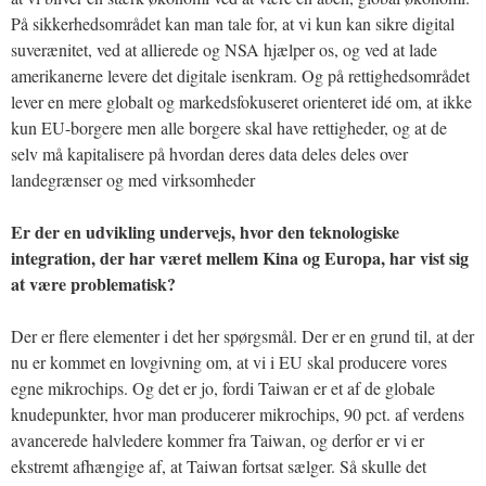
På sikkerhedsområdet kan man tale for, at vi kun kan sikre digital
suverænitet, ved at allierede og NSA hjælper os, og ved at lade
amerikanerne levere det digitale isenkram. Og på rettighedsområdet
lever en mere globalt og markedsfokuseret orienteret idé om, at ikke
kun EU-borgere men alle borgere skal have rettigheder, og at de
selv må kapitalisere på hvordan deres data deles deles over
landegrænser og med virksomheder
Er der en udvikling undervejs, hvor den teknologiske
integration, der har været mellem Kina og Europa, har vist sig
at være problematisk?
Der er flere elementer i det her spørgsmål. Der er en grund til, at der
nu er kommet en lovgivning om, at vi i EU skal producere vores
egne mikrochips. Og det er jo, fordi Taiwan er et af de globale
knudepunkter, hvor man producerer mikrochips, 90 pct. af verdens
avancerede halvledere kommer fra Taiwan, og derfor er vi er
ekstremt afhængige af, at Taiwan fortsat sælger. Så skulle det