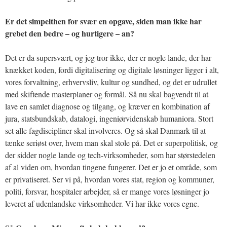
Er det simpelthen for svær en opgave, siden man ikke har
grebet den bedre – og hurtigere – an?
Det er da supersvært, og jeg tror ikke, der er nogle lande, der har
knækket koden, fordi digitalisering og digitale løsninger ligger i alt,
vores forvaltning, erhvervsliv, kultur og sundhed, og det er udrullet
med skiftende masterplaner og formål. Så nu skal bagvendt til at
lave en samlet diagnose og tilgang, og kræver en kombination af
jura, statsbundskab, datalogi, ingeniørvidenskab humaniora. Stort
set alle fagdiscipliner skal involveres. Og så skal Danmark til at
tænke seriøst over, hvem man skal stole på. Det er superpolitisk, og
der sidder nogle lande og tech-virksomheder, som har størstedelen
af al viden om, hvordan tingene fungerer. Det er jo et område, som
er privatiseret. Ser vi på, hvordan vores stat, region og kommuner,
politi, forsvar, hospitaler arbejder, så er mange vores løsninger jo
leveret af udenlandske virksomheder. Vi har ikke vores egne.