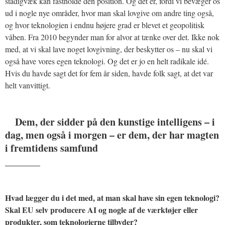
stadigvæk kan fastholde den position. Og det er, fordi vi bevæger os
ud i nogle nye områder, hvor man skal lovgive om andre ting også,
og hvor teknologien i endnu højere grad er blevet et geopolitisk
våben. Fra 2010 begynder man for alvor at tænke over det. Ikke nok
med, at vi skal lave noget lovgivning, der beskytter os – nu skal vi
også have vores egen teknologi. Og det er jo en helt radikale idé.
Hvis du havde sagt det for fem år siden, havde folk sagt, at det var
helt vanvittigt.
Dem, der sidder på den kunstige intelligens – i
dag, men også i morgen – er dem, der har magten
i fremtidens samfund
_______
Hvad lægger du i det med, at man skal have sin egen teknologi?
Skal EU selv producere AI og nogle af de værktøjer eller
produkter, som teknologierne tilbyder?