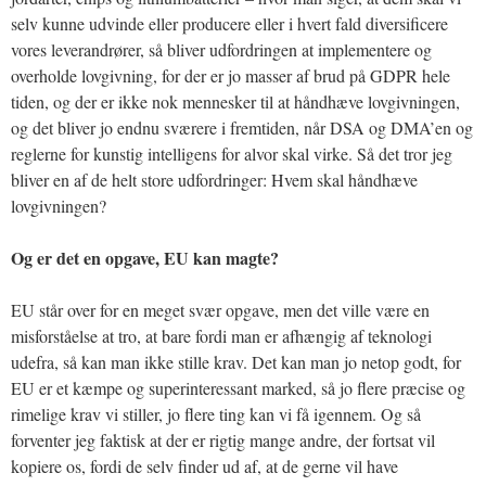
selv kunne udvinde eller producere eller i hvert fald diversificere
vores leverandrører, så bliver udfordringen at implementere og
overholde lovgivning, for der er jo masser af brud på GDPR hele
tiden, og der er ikke nok mennesker til at håndhæve lovgivningen,
og det bliver jo endnu sværere i fremtiden, når DSA og DMA’en og
reglerne for kunstig intelligens for alvor skal virke. Så det tror jeg
bliver en af de helt store udfordringer: Hvem skal håndhæve
lovgivningen?
Og er det en opgave, EU kan magte?
EU står over for en meget svær opgave, men det ville være en
misforståelse at tro, at bare fordi man er afhængig af teknologi
udefra, så kan man ikke stille krav. Det kan man jo netop godt, for
EU er et kæmpe og superinteressant marked, så jo flere præcise og
rimelige krav vi stiller, jo flere ting kan vi få igennem. Og så
forventer jeg faktisk at der er rigtig mange andre, der fortsat vil
kopiere os, fordi de selv finder ud af, at de gerne vil have