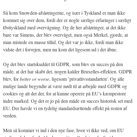
Så kom Snowden-afsløringerne, og især i Tyskland er man ikke
kommet sig over dem, fordi der er nogle særlige erfaringer i særligt
Østtyskland med overvågning. Og de her afsløringer, at det ikke
bare var Simens, der blev overvåget, men også Merkel, gjorde, at
man mistede en masse tillid. Og det var jo ikke, fordi man ikke
vidste det i forvejen, men nu kom det ligesom ud i det åbne.
Og det blev startskuddet til GDPR, som blev en succes på den
måde, at det har skabt det, nogen kalder Bruxelles-effekten. GDPR
blev, for
better or worse
, ligesom ’privatlivsstandarten’. Og alle
mulige lande begyndte at være nødt til at arbejde med GDPR og
cookies og alt det der, for at kunne operere på EU’s kæmpestore
indre marked. Og det er jo på den måde en succes historisk set med
EU. Der havde vi en tydelig standardsættende effekt på resten af
verden.
Men så kommer vi ind i den nye fase, hvor vi ikke ved, om EU