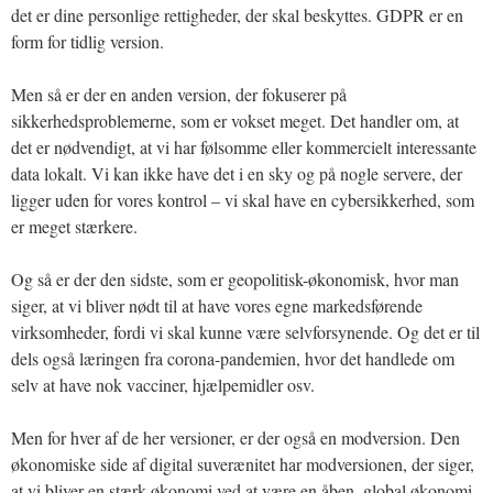
det er dine personlige rettigheder, der skal beskyttes. GDPR er en
form for tidlig version.
Men så er der en anden version, der fokuserer på
sikkerhedsproblemerne, som er vokset meget. Det handler om, at
det er nødvendigt, at vi har følsomme eller kommercielt interessante
data lokalt. Vi kan ikke have det i en sky og på nogle servere, der
ligger uden for vores kontrol ­– vi skal have en cybersikkerhed, som
er meget stærkere.
Og så er der den sidste, som er geopolitisk-økonomisk, hvor man
siger, at vi bliver nødt til at have vores egne markedsførende
virksomheder, fordi vi skal kunne være selvforsynende. Og det er til
dels også læringen fra corona-pandemien, hvor det handlede om
selv at have nok vacciner, hjælpemidler osv.
Men for hver af de her versioner, er der også en modversion. Den
økonomiske side af digital suverænitet har modversionen, der siger,
at vi bliver en stærk økonomi ved at være en åben, global økonomi.