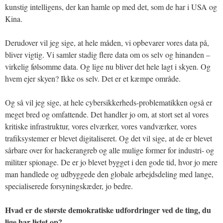
kunstig intelligens, der kan hamle op med det, som de har i USA og
Kina.
Derudover vil jeg sige, at hele måden, vi opbevarer vores data på,
bliver vigtig. Vi samler stadig flere data om os selv og hinanden –
virkelig følsomme data. Og lige nu bliver det hele lagt i skyen. Og
hvem ejer skyen? Ikke os selv. Det er et kæmpe område.
Og så vil jeg sige, at hele cybersikkerheds-problematikken også er
meget bred og omfattende. Det handler jo om, at stort set al vores
kritiske infrastruktur, vores elværker, vores vandværker, vores
trafiksystemer er blevet digitaliseret. Og det vil sige, at de er blevet
sårbare over for hackerangreb og alle mulige former for industri- og
militær spionage. De er jo blevet bygget i den gode tid, hvor jo mere
man handlede og udbyggede den globale arbejdsdeling med lange,
specialiserede forsyningskæder, jo bedre.
Hvad er de største demokratiske udfordringer ved de ting, du
lige har listet op?