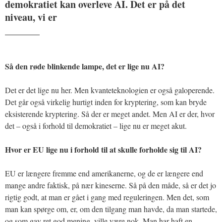
demokratiet kan overleve AI. Det er på det
niveau, vi er
_______
Så den røde blinkende lampe, det er lige nu AI?
Det er det lige nu her. Men kvanteteknologien er også galoperende.
Det går også virkelig hurtigt inden for kryptering, som kan bryde
eksisterende kryptering. Så der er meget andet. Men AI er der, hvor
det – også i forhold til demokratiet – lige nu er meget akut.
Hvor er EU lige nu i forhold til at skulle forholde sig til AI?
EU er længere fremme end amerikanerne, og de er længere end
mange andre faktisk, på nær kineserne. Så på den måde, så er det jo
rigtig godt, at man er gået i gang med reguleringen. Men det, som
man kan spørge om, er, om den tilgang man havde, da man startede,
og som gav ret god mening, ville være nok. Man har haft en