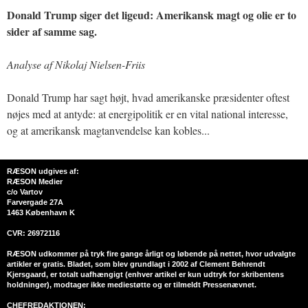
Donald Trump siger det ligeud: Amerikansk magt og olie er to
sider af samme sag.
Analyse af Nikolaj Nielsen-Friis
Donald Trump har sagt højt, hvad amerikanske præsidenter oftest
nøjes med at antyde: at energipolitik er en vital national interesse,
og at amerikansk magtanvendelse kan kobles...
RÆSON udgives af:
RÆSON Medier
c/o Vartov
Farvergade 27A
1463 København K
CVR: 26972116
RÆSON udkommer på tryk fire gange årligt og løbende på nettet, hvor udvalgte
artikler er gratis. Bladet, som blev grundlagt i 2002 af Clement Behrendt
Kjersgaard, er totalt uafhængigt (enhver artikel er kun udtryk for skribentens
holdninger), modtager ikke mediestøtte og er tilmeldt Pressenævnet.
CHEFREDAKTIONEN: