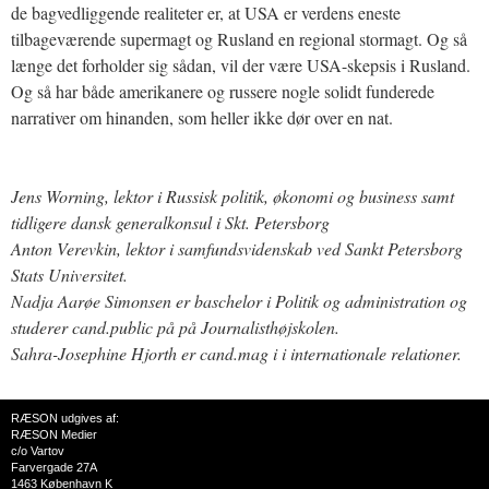
de bagvedliggende realiteter er, at USA er verdens eneste
tilbageværende supermagt og Rusland en regional stormagt. Og så
længe det forholder sig sådan, vil der være USA-skepsis i Rusland.
Og så har både amerikanere og russere nogle solidt funderede
narrativer om hinanden, som heller ikke dør over en nat.
Jens Worning, lektor i Russisk politik, økonomi og business samt
tidligere dansk generalkonsul i Skt. Petersborg
Anton Verevkin, lektor i samfundsvidenskab ved Sankt Petersborg
Stats Universitet.
Nadja Aarøe Simonsen er baschelor i Politik og administration og
studerer cand.public på på Journalisthøjskolen.
Sahra-Josephine Hjorth er cand.mag i i internationale relationer.
RÆSON udgives af:
RÆSON Medier
c/o Vartov
Farvergade 27A
1463 København K