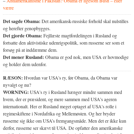
–
Antiamerikanisme i Pakistan? Obama er ligesom Bush – eller
værre
Det sagde Obama:
Det amerikansk-russiske forhold skal nulstilles
og herefter genopbygges.
Det gjorde Obama:
Fejllæste magtfordelingen i Rusland og
fortsatte den aktivistiske udenrigspolitik, som russerne ser som et
forsøg på at inddæmme dem.
Det mener Rusland:
Obama er god nok, men USA er hovmodige
og holder dem udenfor.
RÆSON:
Hvordan var USA's ry, før Obama, da Obama var
nyvalgt og nu?
WORNING:
USA's ry i Rusland hænger mindre sammen med
hvem, der er præsident, og mere sammen med USA's ageren
internationalt. Her er Rusland meget optaget af USA's rolle i
regimeskiftene i Nordafrika og Mellemøsten. Og her bryder
russerne sig ikke om USA’s fremgangsmåde. Men det er ikke kun
derfor, russerne ser skævt til USA. De opfatter den amerikanske