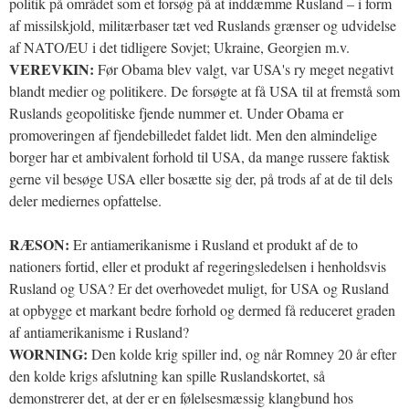
politik på området som et forsøg på at inddæmme Rusland – i form
af missilskjold, militærbaser tæt ved Ruslands grænser og udvidelse
af NATO/EU i det tidligere Sovjet; Ukraine, Georgien m.v.
VEREVKIN:
Før Obama blev valgt, var USA's ry meget negativt
blandt medier og politikere. De forsøgte at få USA til at fremstå som
Ruslands geopolitiske fjende nummer et. Under Obama er
promoveringen af fjendebilledet faldet lidt. Men den almindelige
borger har et ambivalent forhold til USA, da mange russere faktisk
gerne vil besøge USA eller bosætte sig der, på trods af at de til dels
deler mediernes opfattelse.
RÆSON:
Er antiamerikanisme i Rusland et produkt af de to
nationers fortid, eller et produkt af regeringsledelsen i henholdsvis
Rusland og USA? Er det overhovedet muligt, for USA og Rusland
at opbygge et markant bedre forhold og dermed få reduceret graden
af antiamerikanisme i Rusland?
WORNING:
Den kolde krig spiller ind, og når Romney 20 år efter
den kolde krigs afslutning kan spille Ruslandskortet, så
demonstrerer det, at der er en følelsesmæssig klangbund hos