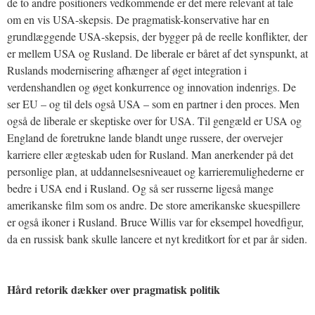
de to andre positioners vedkommende er det mere relevant at tale
om en vis USA-skepsis. De pragmatisk-konservative har en
grundlæggende USA-skepsis, der bygger på de reelle konflikter, der
er mellem USA og Rusland. De liberale er båret af det synspunkt, at
Ruslands modernisering afhænger af øget integration i
verdenshandlen og øget konkurrence og innovation indenrigs. De
ser EU – og til dels også USA – som en partner i den proces. Men
også de liberale er skeptiske over for USA. Til gengæld er USA og
England de foretrukne lande blandt unge russere, der overvejer
karriere eller ægteskab uden for Rusland. Man anerkender på det
personlige plan, at uddannelsesniveauet og karrieremulighederne er
bedre i USA end i Rusland. Og så ser russerne ligeså mange
amerikanske film som os andre. De store amerikanske skuespillere
er også ikoner i Rusland. Bruce Willis var for eksempel hovedfigur,
da en russisk bank skulle lancere et nyt kreditkort for et par år siden.
Hård retorik dækker over pragmatisk politik