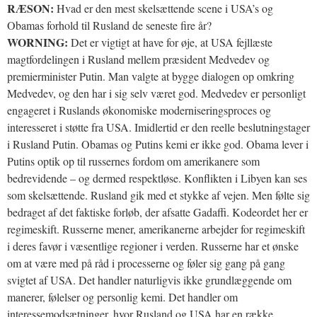
RÆSON:
Hvad er den mest skelsættende scene i USA’s og
Obamas forhold til Rusland de seneste fire år?
WORNING:
Det er vigtigt at have for øje, at USA fejllæste
magtfordelingen i Rusland mellem præsident Medvedev og
premierminister Putin. Man valgte at bygge dialogen op omkring
Medvedev, og den har i sig selv været god. Medvedev er personligt
engageret i Ruslands økonomiske moderniseringsproces og
interesseret i støtte fra USA. Imidlertid er den reelle beslutningstager
i Rusland Putin. Obamas og Putins kemi er ikke god. Obama lever i
Putins optik op til russernes fordom om amerikanere som
bedrevidende – og dermed respektløse. Konflikten i Libyen kan ses
som skelsættende. Rusland gik med et stykke af vejen. Men følte sig
bedraget af det faktiske forløb, der afsatte Gadaffi. Kodeordet her er
regimeskift. Russerne mener, amerikanerne arbejder for regimeskift
i deres favør i væsentlige regioner i verden. Russerne har et ønske
om at være med på råd i processerne og føler sig gang på gang
svigtet af USA. Det handler naturligvis ikke grundlæggende om
manerer, følelser og personlig kemi. Det handler om
interessemodsætninger, hvor Rusland og USA har en række