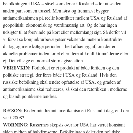
befolkningen i USA – såvel som der er i Rusland – for at se den
anden part som en trussel. Men først og fremmest bygger
antiamerikanismen på reelle konflikter mellem USA og Rusland af
geopolitisk, økonomisk og værdimæssig art. Og de har ingen
udsigter til at forsvinde på kort eller mellemlangt sigt. Så derfor vil
vi forsat se konjunkturbevægelser vekslende mellem konstruktiv
dialog og mere kølige perioder – helt afhængig af, om der er
aktuelle problemer inden for et eller flere af konfliktområderne eller
ej. Det vil sige en normal stormagtsrelation.
VEREVKIN:
Forholdet er et produkt af både fortiden og den
politiske strategi, der føres både i USA og Rusland. Hvis den
russiske befolkning skal ændre opfattelse af USA, og graden af
antiamerikanisme skal reduceres, så skal den retorikken i medierne
og blandt politikerne ændres.
RÆSON:
Er der mindre antiamerikanisme i Rusland i dag, end der
var i 2008?
WORNING:
Russernes skepsis over for USA har været konstant
siden midten af halvfemserne. Befolkningen deler den politiske