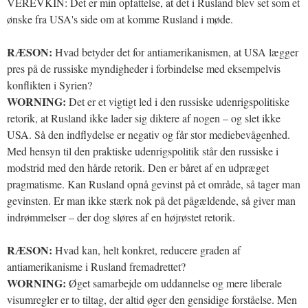
VEREVKIN: Det er min opfattelse, at det i Rusland blev set som et
ønske fra USA's side om at komme Rusland i møde.
RÆSON:
Hvad betyder det for antiamerikanismen, at USA lægger
pres på de russiske myndigheder i forbindelse med eksempelvis
konflikten i Syrien?
WORNING:
Det er et vigtigt led i den russiske udenrigspolitiske
retorik, at Rusland ikke lader sig diktere af nogen – og slet ikke
USA. Så den indflydelse er negativ og får stor mediebevågenhed.
Med hensyn til den praktiske udenrigspolitik står den russiske i
modstrid med den hårde retorik. Den er båret af en udpræget
pragmatisme. Kan Rusland opnå gevinst på et område, så tager man
gevinsten. Er man ikke stærk nok på det pågældende, så giver man
indrømmelser – der dog sløres af en højrøstet retorik.
RÆSON:
Hvad kan, helt konkret, reducere graden af
antiamerikanisme i Rusland fremadrettet?
WORNING:
Øget samarbejde om uddannelse og mere liberale
visumregler er to tiltag, der altid øger den gensidige forståelse. Men