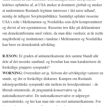
ledelses opfattelse af, at USA ønsker at dominere globalt og ønsker
at underminere Ruslands legitime interesser i 'det nære udland',
nemlig de tidligere Sovjetrepublikker. Samtidigt opfatter russerne
USA's rolle i Mellemøsten og Nordafrika som dybt kompromitteret
og drevet af ren egeninteresse. Russerne tror ikke på deklarationer
om demokratifremme med videre, da man ikke vurderer, at de reelle
magtforhold og institutioner i landene i Mellemøsten og Nordafrika
kan bære en demokratisk udvikling.
RÆSON:
Er graden af antiamerikanisme den samme blandt alle
dele af det russiske samfund, og hvordan kan man karakterisere de
forskellige gruppers synspunkt?
WORNING:
Overordnet set ja. Selvom det selvfølgeligt varierer en
smule, og der er forskellige diskurser. Kampen om Ruslands
udenrigspolitiske synspunkt står mellem tre hovedpositioner – de
liberalt orienterede, de pragmatisk-konservative og de
nationalkonservative. De nationalkonservative er udpræget
nationalistiske, og her kan man tale om reel antiamerikanisme. For