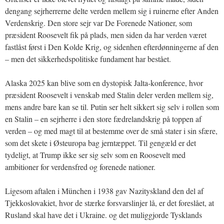
dengang sejrherrerne delte verden mellem sig i ruinerne efter Anden
Verdenskrig. Den store sejr var De Forenede Nationer, som
præsident Roosevelt fik på plads, men siden da har verden været
fastlåst først i Den Kolde Krig, og sidenhen efterdønningerne af den
– men det sikkerhedspolitiske fundament har bestået.
Alaska 2025 kan blive som en dystopisk Jalta-konference, hvor
præsident Roosevelt i venskab med Stalin deler verden mellem sig,
mens andre bare kan se til. Putin ser helt sikkert sig selv i rollen som
en Stalin – en sejrherre i den store fædrelandskrig på toppen af
verden – og med magt til at bestemme over de små stater i sin sfære,
som det skete i Østeuropa bag jerntæppet. Til gengæld er det
tydeligt, at Trump ikke ser sig selv som en Roosevelt med
ambitioner for verdensfred og forenede nationer.
Ligesom aftalen i München i 1938 gav Nazityskland den del af
Tjekkoslovakiet, hvor de stærke forsvarslinjer lå, er det foreslået, at
Rusland skal have det i Ukraine. og det muliggjorde Tysklands