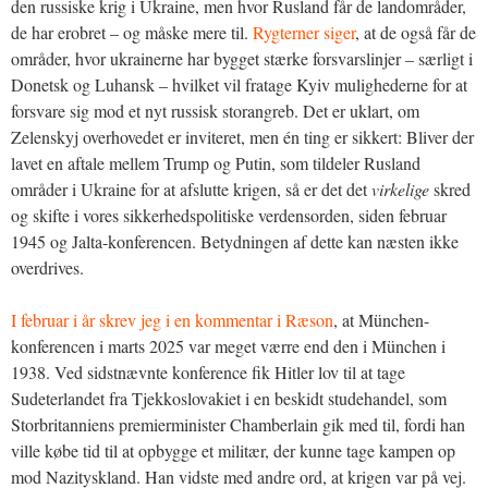
den russiske krig i Ukraine, men hvor Rusland får de landområder,
de har erobret – og måske mere til.
Rygterner siger
, at de også får de
områder, hvor ukrainerne har bygget stærke forsvarslinjer – særligt i
Donetsk og Luhansk – hvilket vil fratage Kyiv mulighederne for at
forsvare sig mod et nyt russisk storangreb. Det er uklart, om
Zelenskyj overhovedet er inviteret, men én ting er sikkert: Bliver der
lavet en aftale mellem Trump og Putin, som tildeler Rusland
områder i Ukraine for at afslutte krigen, så er det det
virkelige
skred
og skifte i vores sikkerhedspolitiske verdensorden, siden februar
1945 og Jalta-konferencen. Betydningen af dette kan næsten ikke
overdrives.
I februar i år skrev jeg i en kommentar i Ræson
, at München-
konferencen i marts 2025 var meget værre end den i München i
1938. Ved sidstnævnte konference fik Hitler lov til at tage
Sudeterlandet fra Tjekkoslovakiet i en beskidt studehandel, som
Storbritanniens premierminister Chamberlain gik med til, fordi han
ville købe tid til at opbygge et militær, der kunne tage kampen op
mod Nazityskland. Han vidste med andre ord, at krigen var på vej.