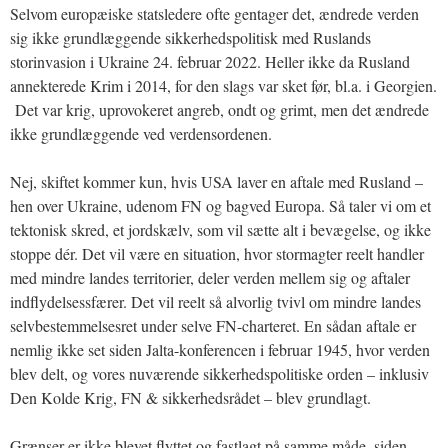
Selvom europæiske statsledere ofte gentager det, ændrede verden
sig ikke grundlæggende sikkerhedspolitisk med Ruslands
storinvasion i Ukraine 24. februar 2022. Heller ikke da Rusland
annekterede Krim i 2014, for den slags var sket før, bl.a. i Georgien.
Det var krig, uprovokeret angreb, ondt og grimt, men det ændrede
ikke grundlæggende ved verdensordenen.
Nej, skiftet kommer kun, hvis USA laver en aftale med Rusland –
hen over Ukraine, udenom FN og bagved Europa. Så taler vi om et
tektonisk skred, et jordskælv, som vil sætte alt i bevægelse, og ikke
stoppe dér. Det vil være en situation, hvor stormagter reelt handler
med mindre landes territorier, deler verden mellem sig og aftaler
indflydelsessfærer. Det vil reelt så alvorlig tvivl om mindre landes
selvbestemmelsesret under selve FN-charteret. En sådan aftale er
nemlig ikke set siden Jalta-konferencen i februar 1945, hvor verden
blev delt, og vores nuværende sikkerhedspolitiske orden – inklusiv
Den Kolde Krig, FN & sikkerhedsrådet – blev grundlagt.
Grænser er ikke blevet flyttet og fastlagt på samme måde, siden