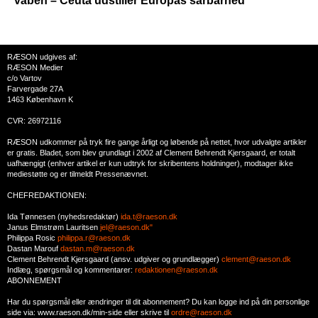
våben – Ceuta udstiller Europas sårbarhed
RÆSON udgives af:
RÆSON Medier
c/o Vartov
Farvergade 27A
1463 København K
CVR: 26972116
RÆSON udkommer på tryk fire gange årligt og løbende på nettet, hvor udvalgte artikler
er gratis. Bladet, som blev grundlagt i 2002 af Clement Behrendt Kjersgaard, er totalt
uafhængigt (enhver artikel er kun udtryk for skribentens holdninger), modtager ikke
mediestøtte og er tilmeldt Pressenævnet.
CHEFREDAKTIONEN:
Ida Tønnesen (nyhedsredaktør)
ida.t@raeson.dk
Janus Elmstrøm Lauritsen
jel@raeson.dk"
Philippa Rosic
philippa.r@raeson.dk
Dastan Marouf
dastan.m@raeson.dk
Clement Behrendt Kjersgaard (ansv. udgiver og grundlægger)
clement@raeson.dk
Indlæg, spørgsmål og kommentarer:
redaktionen@raeson.dk
ABONNEMENT
Har du spørgsmål eller ændringer til dit abonnement? Du kan logge ind på din personlige
side via: www.raeson.dk/min-side eller skrive til
ordre@raeson.dk