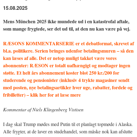
15.08.2025
Mens München 2025 ikke mundede ud i en katastrofal aftale,
som mange frygtede, ser det ud til, at den nu kan være på vej.
RÆSONS KOMMENTARSERIE er et debatformat, skrevet af
bl.a. politikere. Serien bringes udenfor betalingsmuren – så den
kan læses af alle. Det er netop muligt takket være vores
abonnenter: RÆSON er totalt uafhængigt og modtager ingen
støtte. Et helt års abonnement koster blot 250 kr./200 for
studerende og pensionister (inklusiv 4 trykte magasiner sendt
med posten, nye betalingsartikler hver uge, rabatter, fordele og
fribilletter) – klik her for at læse mere
Kommentar af Niels Klingenberg Vistisen
I dag skal Trump mødes med Putin til et planlagt topmøde i Alaska.
Alle frygter, at de laver en studehandel, som måske nok kan afslutte