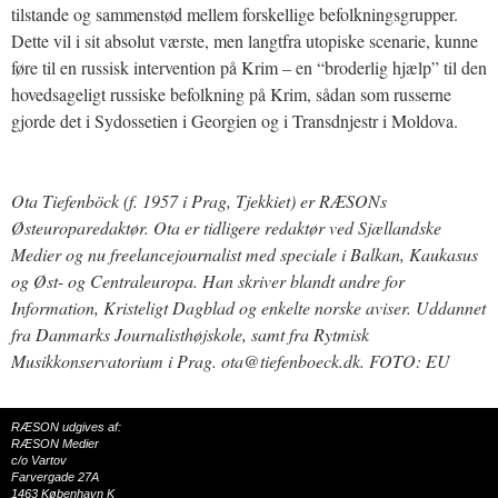
tilstande og sammenstød mellem forskellige befolkningsgrupper.
Dette vil i sit absolut værste, men langtfra utopiske scenarie, kunne
føre til en russisk intervention på Krim – en “broderlig hjælp” til den
hovedsageligt russiske befolkning på Krim, sådan som russerne
gjorde det i Sydossetien i Georgien og i Transdnjestr i Moldova.
Ota Tiefenböck (f. 1957 i Prag, Tjekkiet) er RÆSONs
Østeuroparedaktør. Ota er tidligere redaktør ved Sjællandske
Medier og nu freelancejournalist med speciale i Balkan, Kaukasus
og Øst- og Centraleuropa. Han skriver blandt andre for
Information, Kristeligt Dagblad og enkelte norske aviser. Uddannet
fra Danmarks Journalisthøjskole, samt fra Rytmisk
Musikkonservatorium i Prag. ota@tiefenboeck.dk. FOTO: EU
RÆSON udgives af:
RÆSON Medier
c/o Vartov
Farvergade 27A
1463 København K