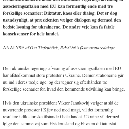
associeringsaftalen med EU kan formentlig ende med tre
forskellige scenarier: Diktatur, kaos eller dialog. Det er dog
usandsynligt, at præsidenten vælger dialogen og dermed den
bedste løsning for ukrainerne. De andre veje kan få fatale
konsekvenser for hele landet.
ANALYSE
af Ota Tiefenböck, RÆSON’s Østeuroparedaktør
Den ukrainske regerings afvisning af associeringsaftalen med EU
har afstedkommet store protester i Ukraine. Demonstrationerne går
nu ind i deres tredje uge, og der tegner sig efterhånden tre
forskellige scenarier for, hvad den kommende udvikling kan bringe.
Hvis den ukrainske præsident Viktor Janukovitj vælger at slå de
nuværende protester i Kijev ned med magt, vil det formentlig
resultere i diktatoriske tilstande i hele landet. Ukraine vil dermed
følge den samme vej som Hviderusland og blive en diktaturstat