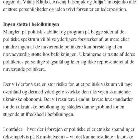
opgør, da Vitalij Klitjko, Arsenij Jatsenjuk og Julija Timosjenko alle
er store personligheder og uden tvivl forventer en lederposition.
Ingen støtte i befolkningen
Manglen på politisk stabilitet og program på begge sider af det
politiske spektrum vil blive yderligere forstærket af, at mere eller
mindre ingen af de nuværende politikere kan bryste sig af en
nævneværdig støtte hos befolkningen. Ukrainerne er trætte af deres
politikeres personlige slagsmål og føler sig ikke repræsenteret af de
nuværende politikere.
Der vil derfor være en stor risiko for, at et politisk vakuum vil tage
overhånd og dermed yderligere svække den i forvejen skrantende
ukrainske økonomi. Det vil resultere i endnu lavere levestandarder
for den ukrainske befolkning og således danne grobund for en
stigende utilfredshed i befolkningen.
I områder – hvor der i forvejen er politiske eller etniske spændinger
(eksempelvis på Krim-halvøen) – vil det kunne resultere i kaotiske