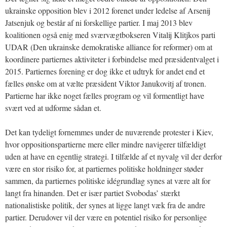
ukrainske opposition blev i 2012 forenet under ledelse af Arsenij
Jatsenjuk og består af ni forskellige partier. I maj 2013 blev
koalitionen også enig med sværvægtbokseren Vitalij Klitjkos parti
UDAR (Den ukrainske demokratiske alliance for reformer) om at
koordinere partiernes aktiviteter i forbindelse med præsidentvalget i
2015. Partiernes forening er dog ikke et udtryk for andet end et
fælles ønske om at vælte præsident Viktor Janukovitj af tronen.
Partierne har ikke noget fælles program og vil formentligt have
svært ved at udforme sådan et.
Det kan tydeligt fornemmes under de nuværende protester i Kiev,
hvor oppositionspartierne mere eller mindre navigerer tilfældigt
uden at have en egentlig strategi. I tilfælde af et nyvalg vil der derfor
være en stor risiko for, at partiernes politiske holdninger støder
sammen, da partiernes politiske idégrundlag synes at være alt for
langt fra hinanden. Det er især partiet Svobodas’ stærkt
nationalistiske politik, der synes at ligge langt væk fra de andre
partier. Derudover vil der være en potentiel risiko for personlige