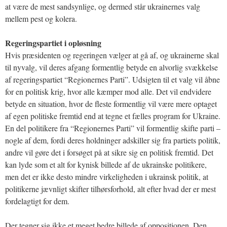
at være de mest sandsynlige, og dermed står ukrainernes valg
mellem pest og kolera.
Regeringspartiet i opløsning
Hvis præsidenten og regeringen vælger at gå af, og ukrainerne skal
til nyvalg, vil deres afgang formentlig betyde en alvorlig svækkelse
af regeringspartiet “Regionernes Parti”. Udsigten til et valg vil åbne
for en politisk krig, hvor alle kæmper mod alle. Det vil endvidere
betyde en situation, hvor de fleste formentlig vil være mere optaget
af egen politiske fremtid end at tegne et fælles program for Ukraine.
En del politikere fra “Regionernes Parti” vil formentlig skifte parti –
nogle af dem, fordi deres holdninger adskiller sig fra partiets politik,
andre vil gøre det i forsøget på at sikre sig en politisk fremtid. Det
kan lyde som et alt for kynisk billede af de ukrainske politikere,
men det er ikke desto mindre virkeligheden i ukrainsk politik, at
politikerne jævnligt skifter tilhørsforhold, alt efter hvad der er mest
fordelagtigt for dem.
Der tegner sig ikke et meget bedre billede af oppositionen. Den