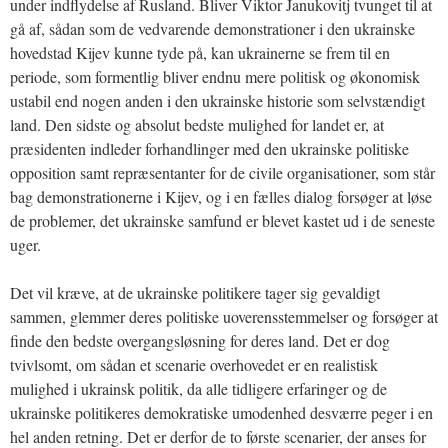
under indflydelse af Rusland. Bliver Viktor Janukovitj tvunget til at
gå af, sådan som de vedvarende demonstrationer i den ukrainske
hovedstad Kijev kunne tyde på, kan ukrainerne se frem til en
periode, som formentlig bliver endnu mere politisk og økonomisk
ustabil end nogen anden i den ukrainske historie som selvstændigt
land. Den sidste og absolut bedste mulighed for landet er, at
præsidenten indleder forhandlinger med den ukrainske politiske
opposition samt repræsentanter for de civile organisationer, som står
bag demonstrationerne i Kijev, og i en fælles dialog forsøger at løse
de problemer, det ukrainske samfund er blevet kastet ud i de seneste
uger.
Det vil kræve, at de ukrainske politikere tager sig gevaldigt
sammen, glemmer deres politiske uoverensstemmelser og forsøger at
finde den bedste overgangsløsning for deres land. Det er dog
tvivlsomt, om sådan et scenarie overhovedet er en realistisk
mulighed i ukrainsk politik, da alle tidligere erfaringer og de
ukrainske politikeres demokratiske umodenhed desværre peger i en
hel anden retning. Det er derfor de to første scenarier, der anses for