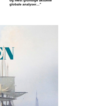
og mest grundige aktuelle
globale analyser…”