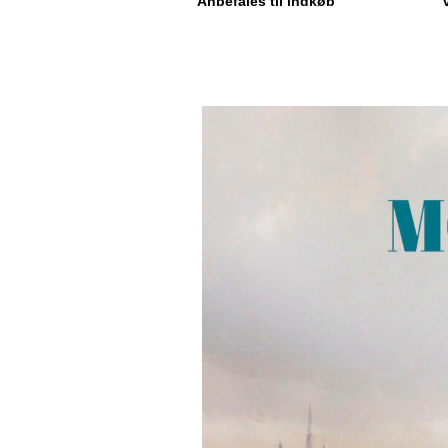
Anbefales til indkøb”