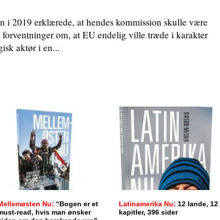
n i 2019 erklærede, at hendes kommission skulle være
 forventninger om, at EU endelig ville træde i karakter
isk aktør i en...
Mellemøsten Nu:
“Bogen er et
Latinamerika Nu:
12 lande, 12
must-read, hvis man ønsker
kapitler, 396 sider