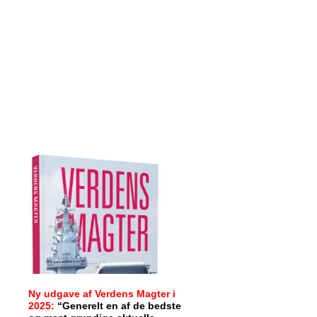
Ny udgave af Verdens Magter i
2025:
“Generelt en af de bedste