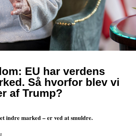
dom: EU har verdens
rked. Så hvorfor blev vi
er af Trump?
det indre marked – er ved at smuldre.
m