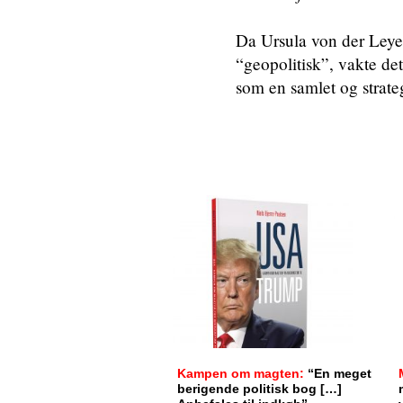
Da Ursula von der Leye
“geopolitisk”, vakte det
som en samlet og strateg
Kampen om magten:
“En meget
berigende politisk bog […]