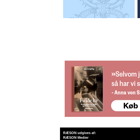
RÆSON udgives af:
RÆSON Medier