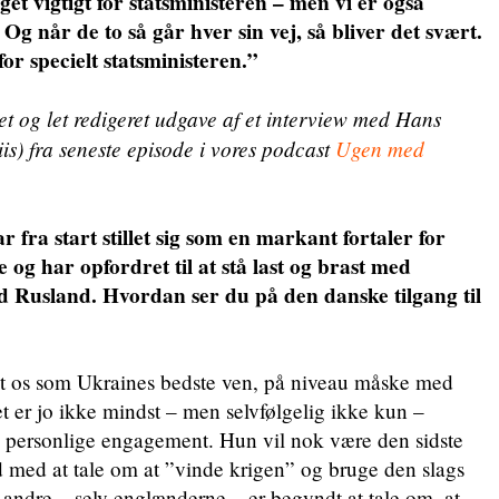
get vigtigt for statsministeren – men vi er også
Og når de to så går hver sin vej, så bliver det svært.
or specielt statsministeren.”
ret og let redigeret udgave af et interview med Hans
is) fra seneste episode i vores podcast
Ugen med
a start stillet sig som en markant fortaler for
 og har opfordret til at stå last og brast med
Rusland. Hvordan ser du på den danske tilgang til
agt os som Ukraines bedste ven, på niveau måske med
t er jo ikke mindst – men selvfølgelig ikke kun –
s personlige engagement. Hun vil nok være den sidste
d med at tale om at ”vinde krigen” og bruge den slags
e andre – selv englænderne – er begyndt at tale om, at