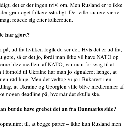
tridigt, det er der ingen tvivl om. Men Rusland er jo ikke
 der gør noget folkeretsstridigt. Det ville snarere værre
rmagt rettede sig efter folkeretten.
de har gjort?
på, ud fra hvilken logik du ser det. Hvis det er ud fra,
at gøre, så er det jo, fordi man ikke vil have NATO op
terne blev medlem af NATO, var man for svag til at
i forhold til Ukraine har man jo signaleret længe, at
n rød linje. Men det vedtog vi jo i Bukarest i en
dling, at Ukraine og Georgien ville blive medlemmer af
e nogen deadline på, hvornår det skulle ske.
n burde have grebet det an fra Danmarks side?
opmuntret til, at begge parter – ikke kun Rusland men