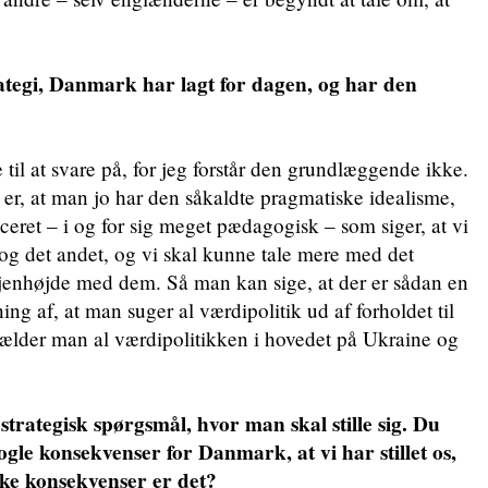
.
rategi, Danmark har lagt for dagen, og har den
e til at svare på, for jeg forstår den grundlæggende ikke.
 er, at man jo har den såkaldte pragmatiske idealisme,
eret – i og for sig meget pædagogisk – som siger, at vi
og det andet, og vi skal kunne tale mere med det
øjenhøjde med dem. Så man kan sige, at der er sådan en
ning af, at man suger al værdipolitik ud af forholdet til
hælder man al værdipolitikken i hovedet på Ukraine og
strategisk spørgsmål, hvor man skal stille sig. Du
nogle konsekvenser for Danmark, at vi har stillet os,
lke konsekvenser er det?