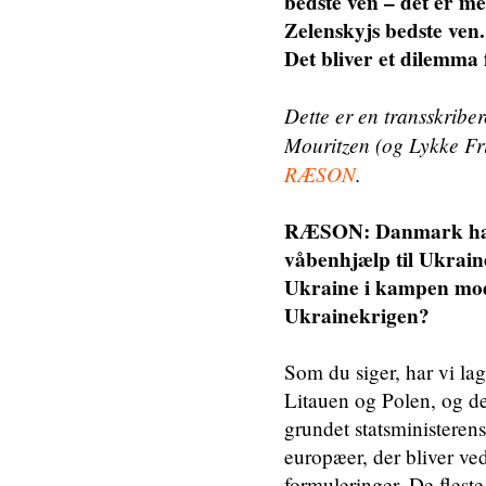
bedste ven – det er me
Zelenskyjs bedste ven. 
Det bliver et dilemma f
Dette er en transskribe
Mouritzen (og Lykke Fri
RÆSON
.
RÆSON: Danmark har fr
våbenhjælp til Ukraine
Ukraine i kampen mod 
Ukrainekrigen?
Som du siger, har vi l
Litauen og Polen, og de
grundet statsministeren
europæer, der bliver ve
formuleringer. De flest