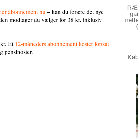
RÆS
gner abonnement nu
– kan du forære det nye
ga
en modtager du vælger for 38 kr. inklusiv
nett
 kr. Et
12-måneders abonnement koster fortsat
og pensinoster.
Køb 