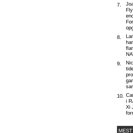
Joa
7.
Fly
end
For
op
La
8.
har
fl
NA
Nic
9.
tid
pro
ga
sa
Ca
10.
i 
Xi 
for
MEST