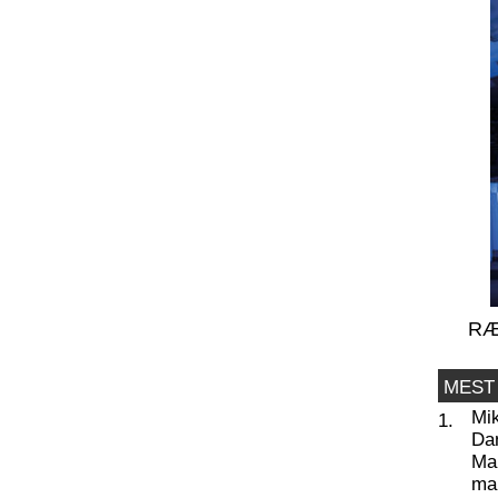
RÆ
MEST
Mi
1.
Da
Man
ma