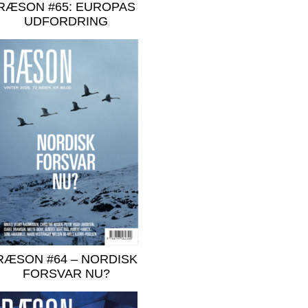
RÆSON #65: EUROPAS
UDFORDRING
RÆSON #64 – NORDISK
FORSVAR NU?