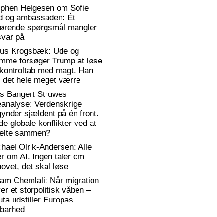
ephen Helgesen om Sofie
d og ambassaden: Ét
gørende spørgsmål mangler
svar på
aus Krogsbæk: Ude og
emme forsøger Trump at løse
 kontroltab med magt. Han
 det hele meget værre
rs Bangert Struwes
eanalyse: Verdenskrige
ynder sjældent på én front.
de globale konflikter ved at
elte sammen?
hael Olrik-Andersen: Alle
er om AI. Ingen taler om
ovet, det skal løse
am Chemlali: Når migration
ver et storpolitisk våben –
ta udstiller Europas
rbarhed