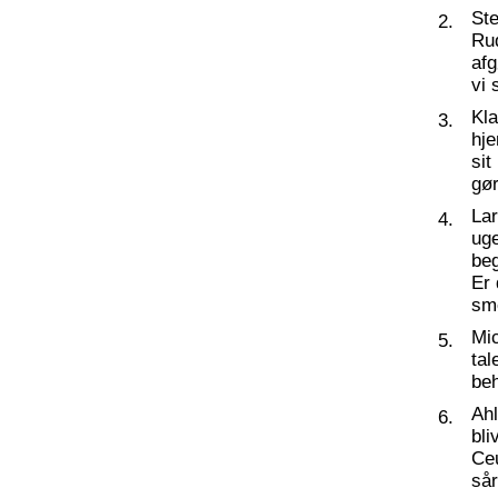
St
2.
Ru
af
vi 
Kl
3.
hj
sit
gør
La
4.
ug
beg
Er 
sm
Mic
5.
tal
beh
Ahl
6.
bli
Ceu
så