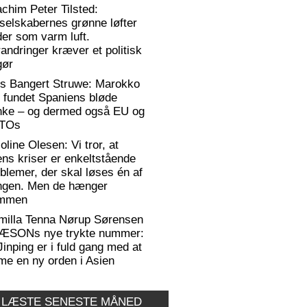
chim Peter Tilsted:
selskabernes grønne løfter
er som varm luft.
andringer kræver et politisk
gør
rs Bangert Struwe: Marokko
 fundet Spaniens bløde
anke – og dermed også EU og
TOs
oline Olesen: Vi tror, at
ens kriser er enkeltstående
blemer, der skal løses én af
ngen. Men de hænger
mmen
milla Tenna Nørup Sørensen
RÆSONs nye trykte nummer:
Jinping er i fuld gang med at
me en ny orden i Asien
 LÆSTE SENESTE MÅNED