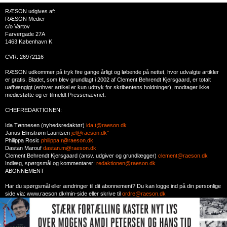
RÆSON udgives af:
RÆSON Medier
c/o Vartov
Farvergade 27A
1463 København K
CVR: 26972116
RÆSON udkommer på tryk fire gange årligt og løbende på nettet, hvor udvalgte artikler
er gratis. Bladet, som blev grundlagt i 2002 af Clement Behrendt Kjersgaard, er totalt
uafhængigt (enhver artikel er kun udtryk for skribentens holdninger), modtager ikke
mediestøtte og er tilmeldt Pressenævnet.
CHEFREDAKTIONEN:
Ida Tønnesen (nyhedsredaktør)
ida.t@raeson.dk
Janus Elmstrøm Lauritsen
jel@raeson.dk"
Philippa Rosic
philippa.r@raeson.dk
Dastan Marouf
dastan.m@raeson.dk
Clement Behrendt Kjersgaard (ansv. udgiver og grundlægger)
clement@raeson.dk
Indlæg, spørgsmål og kommentarer:
redaktionen@raeson.dk
ABONNEMENT
Har du spørgsmål eller ændringer til dit abonnement? Du kan logge ind på din personlige
side via: www.raeson.dk/min-side eller skrive til
ordre@raeson.dk