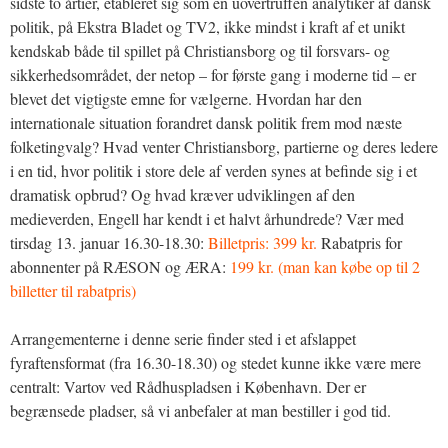
sidste to årtier, etableret sig som en uovertruffen analytiker af dansk
politik, på Ekstra Bladet og TV2, ikke mindst i kraft af et unikt
kendskab både til spillet på Christiansborg og til forsvars- og
sikkerhedsområdet, der netop – for første gang i moderne tid – er
blevet det vigtigste emne for vælgerne. Hvordan har den
internationale situation forandret dansk politik frem mod næste
folketingvalg? Hvad venter Christiansborg, partierne og deres ledere
i en tid, hvor politik i store dele af verden synes at befinde sig i et
dramatisk opbrud? Og hvad kræver udviklingen af den
medieverden, Engell har kendt i et halvt århundrede? Vær med
tirsdag 13. januar 16.30-18.30:
Billetpris: 399 kr.
Rabatpris for
abonnenter på RÆSON og ÆRA:
199 kr. (man kan købe op til 2
billetter til rabatpris)
Arrangementerne i denne serie finder sted i et afslappet
fyraftensformat (fra 16.30-18.30) og stedet kunne ikke være mere
centralt: Vartov ved Rådhuspladsen i København. Der er
begrænsede pladser, så vi anbefaler at man bestiller i god tid.