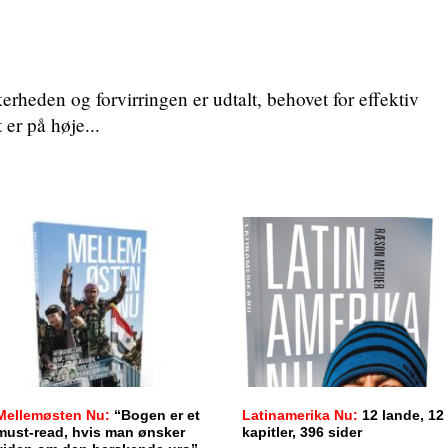
kerheden og forvirringen er udtalt, behovet for effektiv
er på høje...
Mellemøsten Nu:
“Bogen er et
Latinamerika Nu:
12 lande, 12
must-read, hvis man ønsker
kapitler, 396 sider