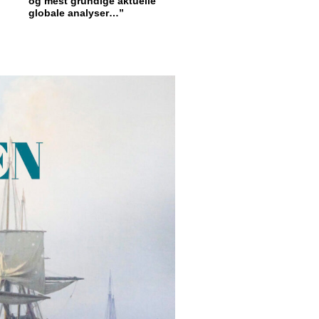
og mest grundige aktuelle
globale analyser…”