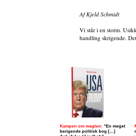
Af Kjeld Schmidt
Vi står i en storm. Usik
handling skrigende. Det 
Kampen om magten:
“En meget
berigende politisk bog […]