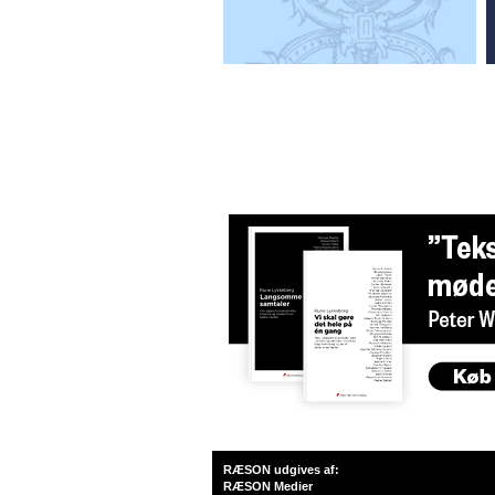
RÆSON udgives af:
RÆSON Medier