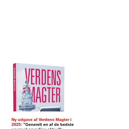
Ny udgave af Verdens Magter i
2025:
“Generelt en af de bedste