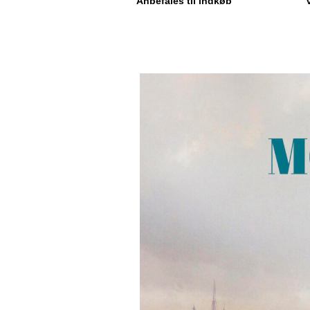
Anbefales til indkøb”