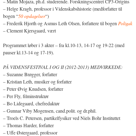
– Matin Mojaza, ph.d. studerende. Forskningscentret CP3-Origins
– Helge Kragh, professor i Videnskabshistorie (medforfatter til
bogen “
50 opdagelser
“)
– Frederik Hjorth og Asmus Leth Olsen, forfattere til bogen
Poligak
– Clement Kjersgaard, vært
Programmet løber i 3 akter – fra kl.10-13, 14-17 og 19-22 (med
pauser kl.13-14 og 17-19).
PÅ VIDENSFESTIVAL I OG II (2012-2013) MEDVIRKEDE:
– Suzanne Brøgger, forfatter
– Kristian Leth, musiker og forfatter
– Peter Øvig Knudsen, forfatter
– Per Fly, filminstruktør
– Bo Lidegaard, chefredaktør
– Gunnar Viby Mogensen, cand.polit. og dr.phil.
– Troels C. Petersen, partikelfysiker ved Niels Bohr Instituttet
– Thomas Harder, forfatter
– Uffe Østergaard, professor