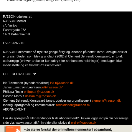
RÆSON udgives af:
RÆSON Medier
c/o Vartov
Farvergade 27A
1463 København K
CVR: 26972116
RÆSON udkommer på tryk fire gange årligt og løbende på nettet, hvor udvalgte artikler
er gratis. Bladet, som blev grundlagt i 2002 af Clement Behrendt Kjersgaard, er totalt
uafhængigt (enhver artikel er kun udtryk for skribentens holdninger), modtager ikke
mediestøtte og er tilmeldt Pressenævnet.
CHEFREDAKTIONEN:
Ida Tønnesen (nyhedsredaktør)
ida.t@raeson.dk
Janus Elmstrøm Lauritsen
jel@raeson.dk"
Philippa Rosic
philippa.r@raeson.dk
Dastan Marouf
dastan.m@raeson.dk
Clement Behrendt Kjersgaard (ansv. udgiver og grundlægger)
clement@raeson.dk
Indlæg, spørgsmål og kommentarer:
redaktionen@raeson.dk
ABONNEMENT
Har du spørgsmål eller ændringer til dit abonnement? Du kan logge ind på din personlige
side via: www.raeson.dk/min-side eller skrive til
ordre@raeson.dk