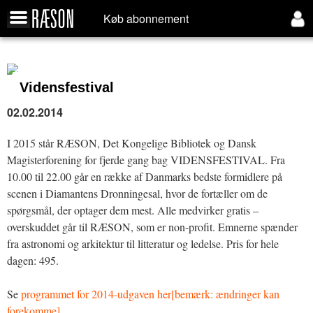
Køb abonnement
Vidensfestival
02.02.2014
I 2015 står RÆSON, Det Kongelige Bibliotek og Dansk
Magisterforening for fjerde gang bag VIDENSFESTIVAL. Fra
10.00 til 22.00 går en række af Danmarks bedste formidlere på
scenen i Diamantens Dronningesal, hvor de fortæller om de
spørgsmål, der optager dem mest. Alle medvirker gratis –
overskuddet går til RÆSON, som er non-profit. Emnerne spænder
fra astronomi og arkitektur til litteratur og ledelse. Pris for hele
dagen: 495.
Se
programmet for 2014-udgaven her[bemærk: ændringer kan
forekomme]