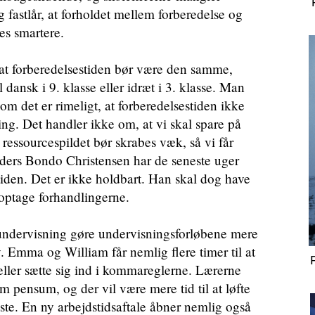
 fastlår, at forholdet mellem forberedelse og
es smartere.
t, at forberedelsestiden bør være den samme,
 dansk i 9. klasse eller idræt i 3. klasse. Man
om det er rimeligt, at forberedelsestiden ikke
aring. Det handler ikke om, at vi skal spare på
ressourcespildet bør skrabes væk, så vi får
ders Bondo Christensen har de seneste uger
stiden. Det er ikke holdbart. Han skal dog have
noptage forhandlingerne.
il undervisning gøre undervisningsforløbene mere
v. Emma og William får nemlig flere timer til at
eller sætte sig ind i kommareglerne. Lærerne
m pensum, og der vil være mere tid til at løfte
ste. En ny arbejdstidsaftale åbner nemlig også