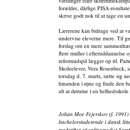
varslinger eller skræmmekampag
forældre, dårlige PISA-resultat
skrive godt nok til at tage en 
Lærerene kan bidrage ved at væ
undervise eleverne mere. Til ge
forslag om en mere sammenhæn
flere midler i efteruddannelse 
reformudspil lægger op til. Par
Skoleelever, Vera Rosenbeck, s
torsdag d. 7. marts, sætte sig 
hinanden i øjne og finde den be
alt at dømme i en helhedssko
Johan Moe Fejerskov (f. 1991
bachelorstuderende i dansk litte
medstifter af onlinemediet S