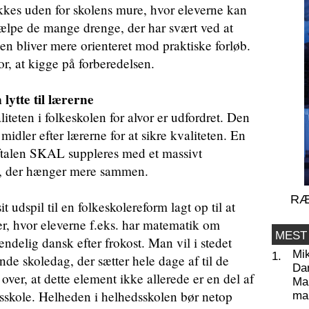
ykkes uden for skolens mure, hvor eleverne kan
jælpe de mange drenge, der har svært ved at
gen bliver mere orienteret mod praktiske forløb.
r, at kigge på forberedelsen.
lytte til lærerne
iteten i folkeskolen for alvor er udfordret. Den
e midler efter lærerne for at sikre kvaliteten. En
aftalen SKAL suppleres med et massivt
g, der hænger mere sammen.
RÆ
 udspil til en folkeskolereform lagt op til at
er, hvor eleverne f.eks. har matematik om
MEST
ndelig dansk efter frokost. Man vil i stedet
Mi
1.
 skoledag, der sætter hele dage af til de
Da
ver, at dette element ikke allerede er en del af
Man
dsskole. Helheden i helhedsskolen bør netop
ma