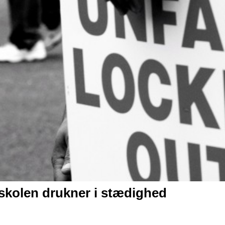
skolen drukner i stædighed