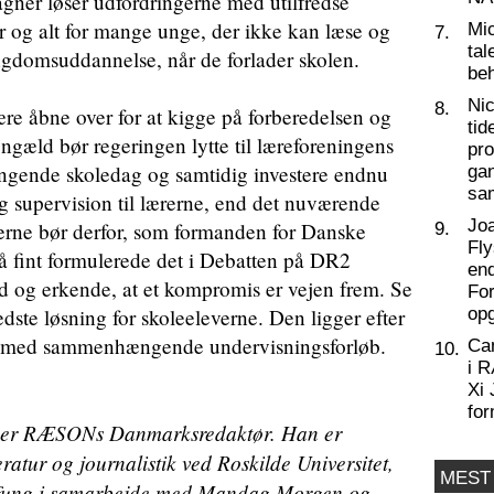
ner løser udfordringerne med utilfredse
er og alt for mange unge, der ikke kan læse og
Mic
7.
tal
ungdomsuddannelse, når de forlader skolen.
beh
Nic
8.
re åbne over for at kigge på forberedelsen og
tid
ngæld bør regeringen lytte til læreforeningens
pro
gende skoledag og samtidig investere endnu
ga
sa
og supervision til lærerne, end det nuværende
Joa
terne bør derfor, som formanden for Danske
9.
Fly
å fint formulerede det i Debatten på DR2
end
ned og erkende, at et kompromis er vejen frem. Se
For
dste løsning for skoleeleverne. Den ligger efter
op
le med sammenhængende undervisningsforløb.
Ca
10.
i 
Xi 
for
) er RÆSONs Danmarksredaktør. Han er
ratur og journalistik ved Roskilde Universitet,
MEST
amfung i samarbejde med Mandag Morgen og