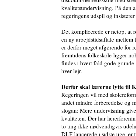
kvalitetsundervisning. På den 
regeringens udspil og insisterer 
Det komplicerede er netop, at r
en ny arbejdstidsaftale melle
er derfor meget afgørende for 
fremtidens folkeskole ligger no
findes i hvert fald gode grunde t
hver lejr.
Derfor skal lærerne lytte til
Regeringen vil med skolereform
andet mindre forberedelse og m
slogan: Mere undervisning give
kvaliteten. Der har lærerforeni
to ting ikke nødvendigvis ud
DLF lancerede i sidste uge, er