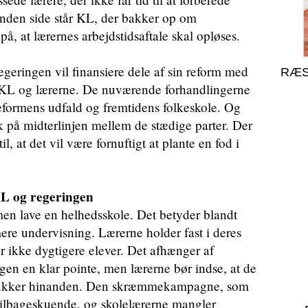
anden side står KL, der bakker op om
på, at lærernes arbejdstidsaftale skal opløses.
egeringen vil finansiere dele af sin reform med
RÆS
m KL og lærerne. De nuværende forhandlingerne
reformens udfald og fremtidens folkeskole. Og
k på midterlinjen mellem de stædige parter. Der
il, at det vil være fornuftigt at plante en fod i
 KL og regeringen
en lave en helhedsskole. Det betyder blandt
ere undervisning. Lærerne holder fast i deres
r ikke dygtigere elever. Det afhænger af
ngen en klar pointe, men lærerne bør indse, at de
elukker hinanden. Den skræmmekampagne, som
 tilbageskuende, og skolelærerne mangler