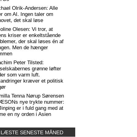
hael Olrik-Andersen: Alle
er om AI. Ingen taler om
ovet, det skal løse
oline Olesen: Vi tror, at
ens kriser er enkeltstående
blemer, der skal løses én af
ngen. Men de hænger
mmen
chim Peter Tilsted:
selskabernes grønne løfter
er som varm luft.
andringer kræver et politisk
gør
milla Tenna Nørup Sørensen
RÆSONs nye trykte nummer:
Jinping er i fuld gang med at
me en ny orden i Asien
 LÆSTE SENESTE MÅNED