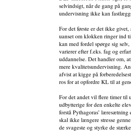
selvindsigt, når de gang på gang
undervisning ikke kan fastlægg
For det første er det ikke give
uanset om klokken ringer ind til
kan med fordel spørge sig selv, 
varierer efter f.eks. fag og erf
uddannelse. Det handler om, at 
mere kvalitetsundervisning. An
afvist at kigge på forberedelse
ros for at opfordre KL til at ge
For det andet vil flere timer t
udbytterige for den enkelte ele
forstå Pythagoras’ læresætning 
skal ikke længere stresse genne
de svageste og styrke de stærke