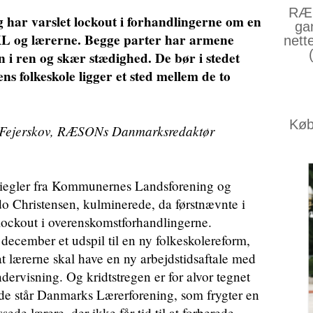
RÆS
ar varslet lockout i forhandlingerne om en
ga
 KL og lærerne. Begge parter har armene
nett
n i ren og skær stædighed. De bør i stedet
ens folkeskole ligger et sted mellem de to
Køb 
 Fejerskov, RÆSONs Danmarksredaktør
egler fra Kommunernes Landsforening og
 Christensen, kulminerede, da førstnævnte i
 lockout i overenskomstforhandlingerne.
december et udspil til en ny folkeskolereform,
at lærerne skal have en ny arbejdstidsaftale med
ervisning. Og kridtstregen er for alvor tegnet
ide står Danmarks Lærerforening, som frygter en
ede lærere, der ikke får tid til at forberede