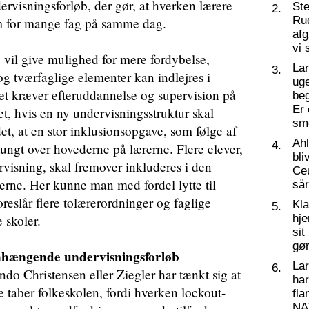
isningsforløb, der gør, at hverken lærere
St
2.
Ru
nem for mange fag på samme dag.
af
vi 
l give mulighed for mere fordybelse,
La
3.
og tværfaglige elementer kan indlejres i
ug
t kræver efteruddannelse og supervision på
beg
Er 
et, hvis en ny undervisningsstruktur skal
sm
et, at en stor inklusionsopgave, som følge af
Ahl
4.
ungt over hovederne på lærerne. Flere elever,
bli
dervisning, skal fremover inkluderes i den
Ceu
erne. Her kunne man med fordel lytte til
så
eslår flere tolærerordninger og faglige
Kl
5.
 skoler.
hj
sit
gør
hængende undervisningsforløb
La
6.
ondo Christensen eller Ziegler har tænkt sig at
har
re taber folkeskolen, fordi hverken lockout-
fl
NA