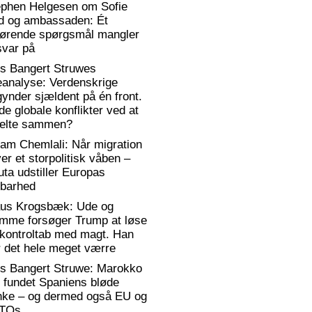
ephen Helgesen om Sofie
d og ambassaden: Ét
gørende spørgsmål mangler
svar på
rs Bangert Struwes
eanalyse: Verdenskrige
ynder sjældent på én front.
de globale konflikter ved at
elte sammen?
am Chemlali: Når migration
ver et storpolitisk våben –
ta udstiller Europas
rbarhed
aus Krogsbæk: Ude og
emme forsøger Trump at løse
 kontroltab med magt. Han
 det hele meget værre
rs Bangert Struwe: Marokko
 fundet Spaniens bløde
anke – og dermed også EU og
TOs