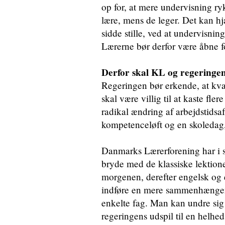
op for, at mere undervisning r
lære, mens de leger. Det kan h
sidde stille, ved at undervisnin
Lærerne bør derfor være åbne fo
Derfor skal KL og regeringen 
Regeringen bør erkende, at kval
skal være villig til at kaste fler
radikal ændring af arbejdstids
kompetenceløft og en skoleda
Danmarks Lærerforening har i sit
bryde med de klassiske lektion
morgenen, derefter engelsk og e
indføre en mere sammenhængende
enkelte fag. Man kan undre sig o
regeringens udspil til en helhe