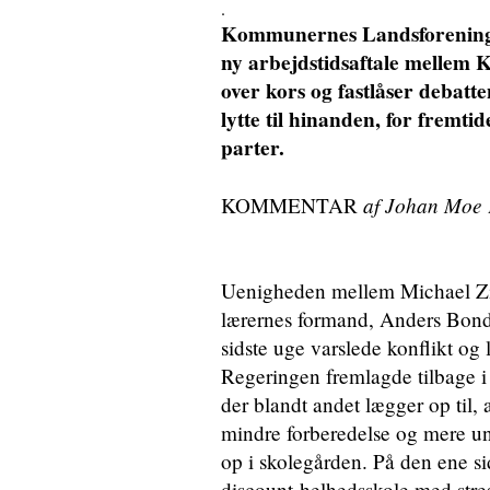
.
Kommunernes Landsforening h
ny arbejdstidsaftale mellem
over kors og fastlåser debatte
lytte til hinanden, for fremtid
parter.
af Johan Moe
KOMMENTAR
Uenigheden mellem Michael Zi
lærernes formand, Anders Bondo
sidste uge varslede konflikt og
Regeringen fremlagde tilbage i 
der blandt andet lægger op til, 
mindre forberedelse og mere und
op i skolegården. På den ene s
discount-helhedsskole med stress