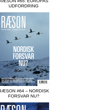
RÆSON #65: EUROPAS
UDFORDRING
RÆSON #64 – NORDISK
FORSVAR NU?