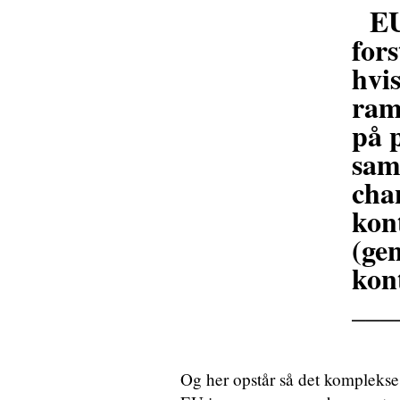
EU
for
hvis
ram
på p
sam
cha
kon
(gen
kon
___
Og her opstår så det komplekse 