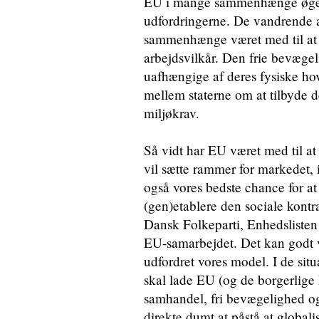
EU i mange sammenhænge øget i
udfordringerne. De vandrende 
sammenhænge været med til at d
arbejdsvilkår. Den frie bevægel
uafhængige af deres fysiske hov
mellem staterne om at tilbyde de
miljøkrav.
Så vidt har EU været med til a
vil sætte rammer for markedet, i
også vores bedste chance for a
(gen)etablere den sociale kontr
Dansk Folkeparti, Enhedslisten 
EU-samarbejdet. Det kan godt v
udfordret vores model. I de sit
skal lade EU (og de borgerlige 
samhandel, fri bevægelighed og
direkte dumt at påstå at globa