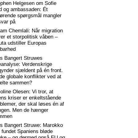
ephen Helgesen om Sofie
d og ambassaden: Ét
gørende spørgsmål mangler
svar på
am Chemlali: Når migration
ver et storpolitisk våben –
ta udstiller Europas
rbarhed
rs Bangert Struwes
eanalyse: Verdenskrige
ynder sjældent på én front.
de globale konflikter ved at
elte sammen?
oline Olesen: Vi tror, at
ens kriser er enkeltstående
blemer, der skal løses én af
ngen. Men de hænger
mmen
rs Bangert Struwe: Marokko
 fundet Spaniens bløde
anke – og dermed også EU og