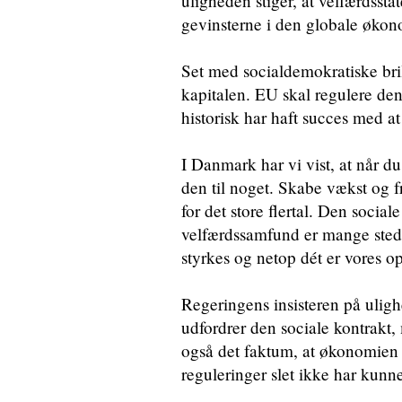
uligheden stiger, at velfærdssta
gevinsterne i den globale økono
Set med socialdemokratiske brill
kapitalen. EU skal regulere de
historisk har haft succes med 
I Danmark har vi vist, at når du
den til noget. Skabe vækst og fr
for det store flertal. Den socia
velfærdssamfund er mange sted
styrkes og netop dét er vores o
Regeringens insisteren på uligh
udfordrer den sociale kontrakt, 
også det faktum, at økonomien h
reguleringer slet ikke har kunn