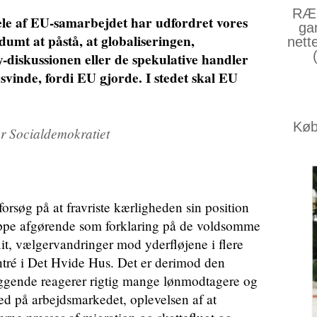
RÆS
dele af EU-samarbejdet har udfordret vores
ga
dumt at påstå, at globaliseringen,
nett
-diskussionen eller de spekulative handler
svinde, fordi EU gjorde. I stedet skal EU
Køb 
r Socialdemokratiet
forsøg på at fravriste kærligheden sin position
ppe afgørende som forklaring på de voldsomme
it, vælgervandringer mod yderfløjene i flere
tré i Det Hvide Hus. Det er derimod den
æggende reagerer rigtig mange lønmodtagere og
d på arbejdsmarkedet, oplevelsen af at