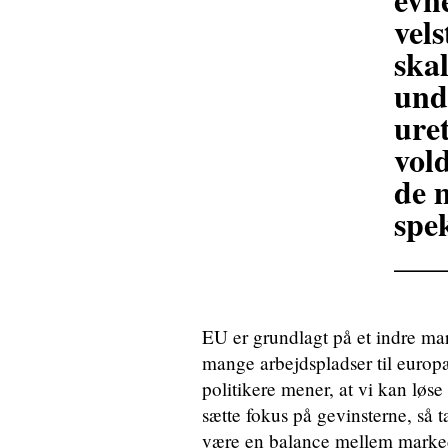
vel
skal
und
ure
vol
de m
spe
___
EU er grundlagt på et indre ma
mange arbejdspladser til europ
politikere mener, at vi kan løse
sætte fokus på gevinsterne, så 
være en balance mellem markede