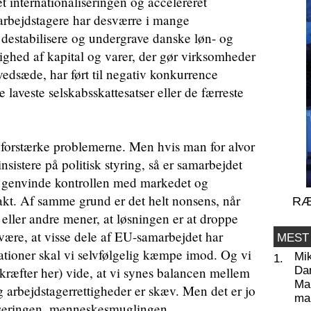
nternationaliseringen og accelereret
arbejdstagere har desværre i mange
estabilisere og undergrave danske løn- og
ighed af kapital og varer, der gør virksomheder
edsæde, har ført til negativ konkurrence
 laveste selskabsskattesatser eller de færreste
t forstærke problemerne. Men hvis man for alvor
nsistere på politisk styring, så er samarbejdet
t genvinde kontrollen med markedet og
akt. Af samme grund er det helt nonsens, når
RÆ
eller andre mener, at løsningen er at droppe
ære, at visse dele af EU-samarbejdet har
MEST
uationer skal vi selvfølgelig kæmpe imod. Og vi
Mi
1.
kræfter her) vide, at vi synes balancen mellem
Da
Man
 arbejdstagerrettigheder er skæv. Men det er jo
ma
liseringen, menneskesmuglingen,