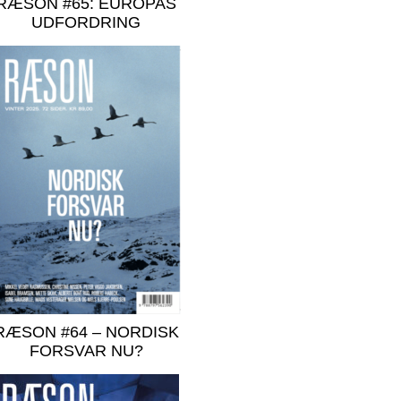
RÆSON #65: EUROPAS
UDFORDRING
RÆSON #64 – NORDISK
FORSVAR NU?