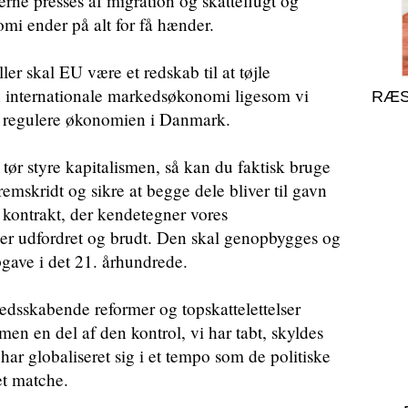
terne presses af migration og skatteflugt og
mi ender på alt for få hænder.
er skal EU være et redskab til at tøjle
n internationale markedsøkonomi ligesom vi
RÆS
at regulere økonomien i Danmark.
 tør styre kapitalismen, så kan du faktisk bruge
emskridt og sikre at begge dele bliver til gavn
le kontrakt, der kendetegner vores
er udfordret og brudt. Den skal genopbygges og
pgave i det 21. århundrede.
edsskabende reformer og topskattelettelser
men en del af den kontrol, vi har tabt, skyldes
ar globaliseret sig i et tempo som de politiske
et matche.