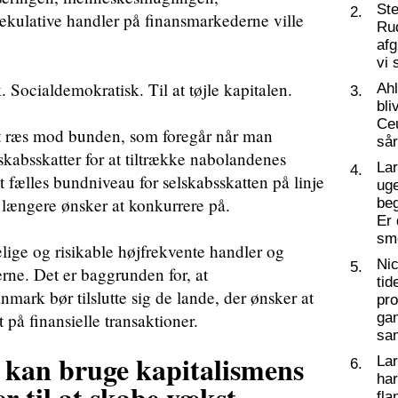
St
2.
pekulative handler på finansmarkederne ville
Ru
af
vi 
k. Socialdemokratisk. Til at tøjle kapitalen.
Ahl
3.
bli
Ceu
et ræs mod bunden, som foregår når man
så
skabsskatter for at tiltrække nabolandenes
La
4.
t fælles bundniveau for selskabsskatten på linje
ug
 længere ønsker at konkurrere på.
beg
Er 
sm
lige og risikable højfrekvente handler og
Nic
5.
rne. Det er baggrunden for, at
tid
mark bør tilslutte sig de lande, der ønsker at
pro
 på finansielle transaktioner.
ga
sa
 kan bruge kapitalismens
La
6.
har
r til at skabe vækst,
fl