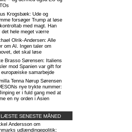
TOs
aus Krogsbæk: Ude og
emme forsøger Trump at løse
 kontroltab med magt. Han
 det hele meget værre
hael Olrik-Andersen: Alle
er om AI. Ingen taler om
ovet, det skal løse
te Brasso Sørensen: Italiens
sler mod Spanien var gift for
t europæiske samarbejde
milla Tenna Nørup Sørensen
RÆSONs nye trykte nummer:
Jinping er i fuld gang med at
me en ny orden i Asien
 LÆSTE SENESTE MÅNED
kkel Andersson om
nmarks udlændingepolitik: