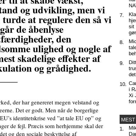
stand og udvikling, men vi
NA
Kl
 turde at regulere den så vi
7.
hj
går de åbenlyse
sit
gør
tfærdigheder, den
Mic
8.
dsomme ulighed og nogle af
tal
beh
est skadelige effekter af
Dit
9.
kulation og grådighed.
tru
____
de
Ca
10.
i 
Xi 
rked, der har genereret megen velstand og
for
æerne. Det er godt. Men når de borgerlige
 EU’s identitetskrise ved ”at tale EU op” og
MEST
tager de fejl. Præcis som herhjemme skal der
Mi
1.
t og den sociale beskyttelse af
Da