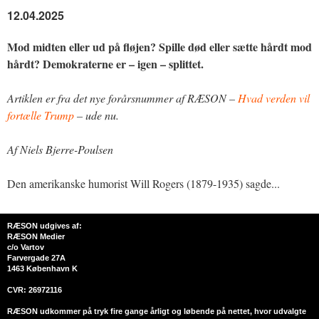
12.04.2025
Mod midten eller ud på fløjen? Spille død eller sætte hårdt mod
hårdt? Demokraterne er – igen – splittet.
Artiklen er fra det nye forårsnummer af RÆSON –
Hvad verden vil
fortælle Trump
– ude nu.
Af Niels Bjerre-Poulsen
Den amerikanske humorist Will Rogers (1879-1935) sagde...
RÆSON udgives af:
RÆSON Medier
c/o Vartov
Farvergade 27A
1463 København K
CVR: 26972116
RÆSON udkommer på tryk fire gange årligt og løbende på nettet, hvor udvalgte