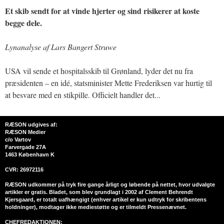
Et skib sendt for at vinde hjerter og sind risikerer at koste
begge dele.
Lynanalyse af Lars Bangert Struwe
USA vil sende et hospitalsskib til Grønland, lyder det nu fra
præsidenten – en idé, statsminister Mette Frederiksen var hurtig til
at besvare med en stikpille. Officielt handler det...
RÆSON udgives af:
RÆSON Medier
c/o Vartov
Farvergade 27A
1463 København K
CVR: 26972116
RÆSON udkommer på tryk fire gange årligt og løbende på nettet, hvor udvalgte
artikler er gratis. Bladet, som blev grundlagt i 2002 af Clement Behrendt
Kjersgaard, er totalt uafhængigt (enhver artikel er kun udtryk for skribentens
holdninger), modtager ikke mediestøtte og er tilmeldt Pressenævnet.
CHEFREDAKTIONEN: