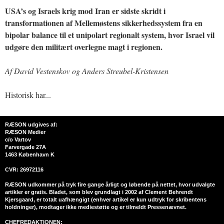
USA’s og Israels krig mod Iran er sidste skridt i
transformationen af Mellemøstens sikkerhedssystem fra en
bipolar balance til et unipolart regionalt system, hvor Israel vil
udgøre den militært overlegne magt i regionen.
Af David Vestenskov og Anders Streubel-Kristensen
Historisk har...
RÆSON udgives af:
RÆSON Medier
c/o Vartov
Farvergade 27A
1463 København K
CVR: 26972116
RÆSON udkommer på tryk fire gange årligt og løbende på nettet, hvor udvalgte
artikler er gratis. Bladet, som blev grundlagt i 2002 af Clement Behrendt
Kjersgaard, er totalt uafhængigt (enhver artikel er kun udtryk for skribentens
holdninger), modtager ikke mediestøtte og er tilmeldt Pressenævnet.
CHEFREDAKTIONEN: