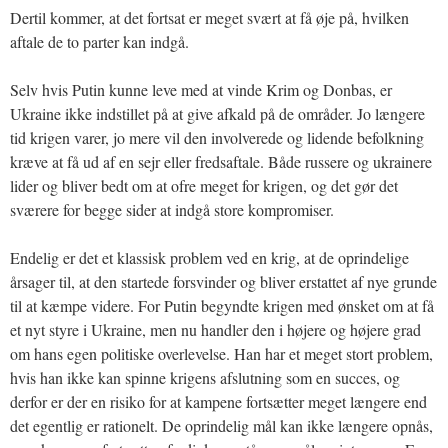
Dertil kommer, at det fortsat er meget svært at få øje på, hvilken
aftale de to parter kan indgå.
Selv hvis Putin kunne leve med at vinde Krim og Donbas, er
Ukraine ikke indstillet på at give afkald på de områder. Jo længere
tid krigen varer, jo mere vil den involverede og lidende befolkning
kræve at få ud af en sejr eller fredsaftale. Både russere og ukrainere
lider og bliver bedt om at ofre meget for krigen, og det gør det
sværere for begge sider at indgå store kompromiser.
Endelig er det et klassisk problem ved en krig, at de oprindelige
årsager til, at den startede forsvinder og bliver erstattet af nye grunde
til at kæmpe videre. For Putin begyndte krigen med ønsket om at få
et nyt styre i Ukraine, men nu handler den i højere og højere grad
om hans egen politiske overlevelse. Han har et meget stort problem,
hvis han ikke kan spinne krigens afslutning som en succes, og
derfor er der en risiko for at kampene fortsætter meget længere end
det egentlig er rationelt. De oprindelig mål kan ikke længere opnås,