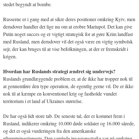
stedet begyndt at bombe.
Russerne er i gang med at sikre deres positioner omkring Kyiv, men
derudover handler det lige nu om at erobre Mariupol. Det kan give
Putin noget succes og er vigtigt strategisk for at gøre Krim landfast
med Rusland, men derudover vil det også være en vigtig symbolsk
sejr, der kan bruges til at vise befolkningen, at der er fremskridt i
krigen.
Hvordan har Ruslands strategi ændret sig undervejs?
Ruslands grundlæggende problem er, at de ikke har tropper nok til
at gennemføre den type operation, de egentlig gerne vil. De er ikke
nok til at kæmpe en konventionel krig og fastholde vundet
territorium i et land af Ukraines størrelse.
De har også lidt store tab. De seneste tal, der er kommet frem i
Rusland, indikerer omkring 10.000 døde soldater og 16.000 sårede,
og det er også vurderingen fra den amerikanske
efterretningstjeneste. Den samlede invasionsstyrke var på omkring