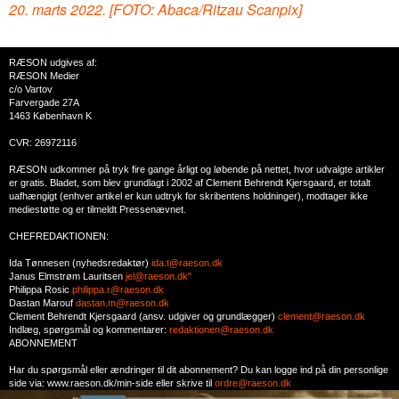
20. marts 2022. [FOTO: Abaca/Ritzau Scanpix]
RÆSON udgives af:
RÆSON Medier
c/o Vartov
Farvergade 27A
1463 København K
CVR: 26972116
RÆSON udkommer på tryk fire gange årligt og løbende på nettet, hvor udvalgte artikler
er gratis. Bladet, som blev grundlagt i 2002 af Clement Behrendt Kjersgaard, er totalt
uafhængigt (enhver artikel er kun udtryk for skribentens holdninger), modtager ikke
mediestøtte og er tilmeldt Pressenævnet.
CHEFREDAKTIONEN:
Ida Tønnesen (nyhedsredaktør)
ida.t@raeson.dk
Janus Elmstrøm Lauritsen
jel@raeson.dk"
Philippa Rosic
philippa.r@raeson.dk
Dastan Marouf
dastan.m@raeson.dk
Clement Behrendt Kjersgaard (ansv. udgiver og grundlægger)
clement@raeson.dk
Indlæg, spørgsmål og kommentarer:
redaktionen@raeson.dk
ABONNEMENT
Har du spørgsmål eller ændringer til dit abonnement? Du kan logge ind på din personlige
side via: www.raeson.dk/min-side eller skrive til
ordre@raeson.dk