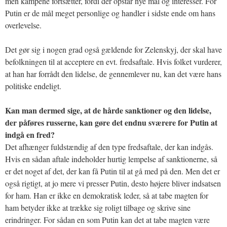
men kampene fortsætter, fordi der opstår nye mål og interesser. For
Putin er de mål meget personlige og handler i sidste ende om hans
overlevelse.
Det gør sig i nogen grad også gældende for Zelenskyj, der skal have
befolkningen til at acceptere en evt. fredsaftale. Hvis folket vurderer,
at han har forrådt den lidelse, de gennemlever nu, kan det være hans
politiske endeligt.
Kan man dermed sige, at de hårde sanktioner og den lidelse,
der påføres russerne, kan gøre det endnu sværere for Putin at
indgå en fred?
Det afhænger fuldstændig af den type fredsaftale, der kan indgås.
Hvis en sådan aftale indeholder hurtig lempelse af sanktionerne, så
er det noget af det, der kan få Putin til at gå med på den. Men det er
også rigtigt, at jo mere vi presser Putin, desto højere bliver indsatsen
for ham. Han er ikke en demokratisk leder, så at tabe magten for
ham betyder ikke at trække sig roligt tilbage og skrive sine
erindringer. For sådan en som Putin kan det at tabe magten være