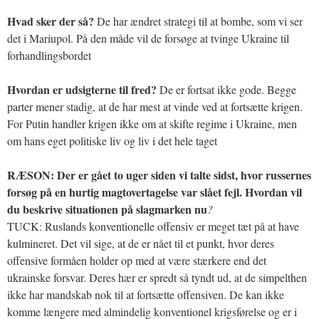
Hvad sker der så?
De har ændret strategi til at bombe, som vi ser
det i Mariupol. På den måde vil de forsøge at tvinge Ukraine til
forhandlingsbordet
Hvordan er udsigterne til fred?
De er fortsat ikke gode. Begge
parter mener stadig, at de har mest at vinde ved at fortsætte krigen.
For Putin handler krigen ikke om at skifte regime i Ukraine, men
om hans eget politiske liv og liv i det hele taget
RÆSON: Der er gået to uger siden vi talte sidst, hvor russernes
forsøg på en hurtig magtovertagelse var slået fejl. Hvordan vil
du beskrive situationen på slagmarken nu
?
TUCK: Ruslands konventionelle offensiv er meget tæt på at have
kulmineret. Det vil sige, at de er nået til et punkt, hvor deres
offensive formåen holder op med at være stærkere end det
ukrainske forsvar. Deres hær er spredt så tyndt ud, at de simpelthen
ikke har mandskab nok til at fortsætte offensiven. De kan ikke
komme længere med almindelig konventionel krigsførelse og er i