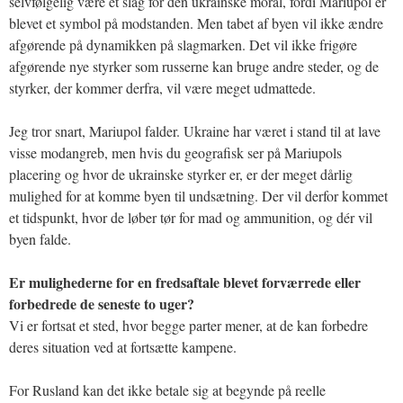
selvfølgelig være et slag for den ukrainske moral, fordi Mariupol er
blevet et symbol på modstanden. Men tabet af byen vil ikke ændre
afgørende på dynamikken på slagmarken. Det vil ikke frigøre
afgørende nye styrker som russerne kan bruge andre steder, og de
styrker, der kommer derfra, vil være meget udmattede.
Jeg tror snart, Mariupol falder. Ukraine har været i stand til at lave
visse modangreb, men hvis du geografisk ser på Mariupols
placering og hvor de ukrainske styrker er, er der meget dårlig
mulighed for at komme byen til undsætning. Der vil derfor kommet
et tidspunkt, hvor de løber tør for mad og ammunition, og dér vil
byen falde.
Er mulighederne for en fredsaftale blevet forværrede eller
forbedrede de seneste to uger?
Vi er fortsat et sted, hvor begge parter mener, at de kan forbedre
deres situation ved at fortsætte kampene.
For Rusland kan det ikke betale sig at begynde på reelle