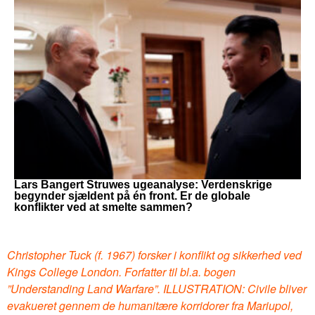
Lars Bangert Struwes ugeanalyse: Verdenskrige
begynder sjældent på én front. Er de globale
konflikter ved at smelte sammen?
Christopher Tuck (f. 1967) forsker i konflikt og sikkerhed ved
Kings College London. Forfatter til bl.a. bogen
”Understanding Land Warfare”. ILLUSTRATION: Civile bliver
evakueret gennem de humanitære korridorer fra Mariupol,