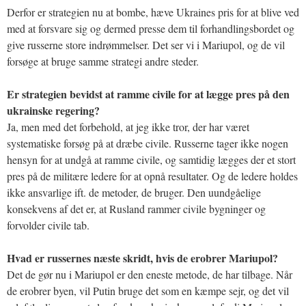
Derfor er strategien nu at bombe, hæve Ukraines pris for at blive ved
med at forsvare sig og dermed presse dem til forhandlingsbordet og
give russerne store indrømmelser. Det ser vi i Mariupol, og de vil
forsøge at bruge samme strategi andre steder.
Er strategien bevidst at ramme civile for at lægge pres på den
ukrainske regering?
Ja, men med det forbehold, at jeg ikke tror, der har været
systematiske forsøg på at dræbe civile. Russerne tager ikke nogen
hensyn for at undgå at ramme civile, og samtidig lægges der et stort
pres på de militære ledere for at opnå resultater. Og de ledere holdes
ikke ansvarlige ift. de metoder, de bruger. Den uundgåelige
konsekvens af det er, at Rusland rammer civile bygninger og
forvolder civile tab.
Hvad er russernes næste skridt, hvis de erobrer Mariupol?
Det de gør nu i Mariupol er den eneste metode, de har tilbage. Når
de erobrer byen, vil Putin bruge det som en kæmpe sejr, og det vil