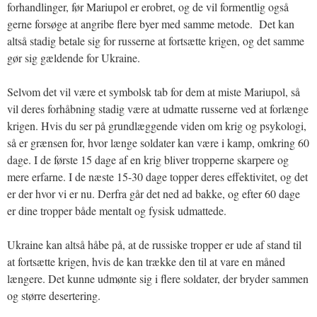
forhandlinger, før Mariupol er erobret, og de vil formentlig også
gerne forsøge at angribe flere byer med samme metode. Det kan
altså stadig betale sig for russerne at fortsætte krigen, og det samme
gør sig gældende for Ukraine.
Selvom det vil være et symbolsk tab for dem at miste Mariupol, så
vil deres forhåbning stadig være at udmatte russerne ved at forlænge
krigen. Hvis du ser på grundlæggende viden om krig og psykologi,
så er grænsen for, hvor længe soldater kan være i kamp, omkring 60
dage. I de første 15 dage af en krig bliver tropperne skarpere og
mere erfarne. I de næste 15-30 dage topper deres effektivitet, og det
er der hvor vi er nu. Derfra går det ned ad bakke, og efter 60 dage
er dine tropper både mentalt og fysisk udmattede.
Ukraine kan altså håbe på, at de russiske tropper er ude af stand til
at fortsætte krigen, hvis de kan trække den til at vare en måned
længere. Det kunne udmønte sig i flere soldater, der bryder sammen
og større desertering.