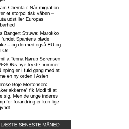
am Chemlali: Når migration
ver et storpolitisk våben –
ta udstiller Europas
rbarhed
rs Bangert Struwe: Marokko
 fundet Spaniens bløde
anke – og dermed også EU og
TOs
milla Tenna Nørup Sørensen
RÆSONs nye trykte nummer:
Jinping er i fuld gang med at
me en ny orden i Asien
erese Boje Mortensen:
kerlakkerne” fik Modi til at
e sig. Men de unge inderes
p for forandring er kun lige
gyndt
 LÆSTE SENESTE MÅNED