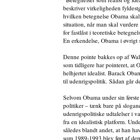
beskriver virkeligheden fyldestg
hvilken betegnelse Obama skal 
situation, når man skal vurder
for fastlåst i teoretiske betegne
En erkendelse, Obama i øvrigt s
Denne pointe bakkes op af Wal
som tidligere har pointeret, at 
helhjertet idealist. Barack Oba
til udenrigspolitik. Sådan går d
Selvom Obama under sin første 
politiker – tænk bare på slogan
udenrigspolitiske udtalelser i v
fra en idealistisk platform. U
således blandt andet, at han ha
som 1989-1993 blev ført af den