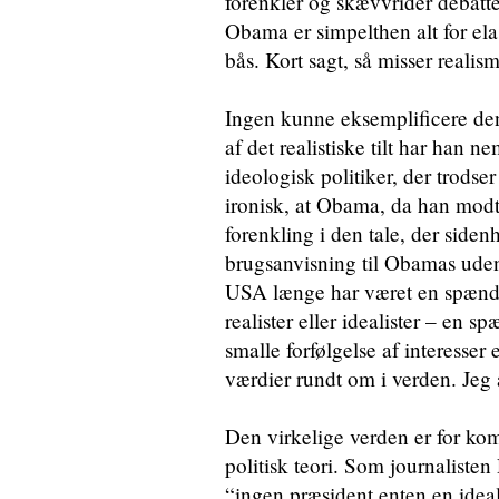
forenkler og skævvrider debatte
Obama er simpelthen alt for elas
bås. Kort sagt, så misser realis
Ingen kunne eksemplificere de
af det realistiske tilt har han ne
ideologisk politiker, der trodse
ironisk, at Obama, da han modt
forenkling i den tale, der side
brugsanvisning til Obamas udenr
USA længe har været en spændi
realister eller idealister – en 
smalle forfølgelse af interesse
værdier rundt om i verden. Jeg a
Den virkelige verden er for komp
politisk teori. Som journalisten
“ingen præsident enten en ideali