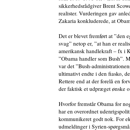
sikkerhedsrådgiver Brent Scowc
realister. Vurderingen gav anled
Zakaria konkluderede, at Obama
Det er blevet fremført at ”den e
svag” netop er, ”at han er realis
amerikansk handlekraft – fx i 
”Obama handler som Bush”. Me
var det ”Bush-administrationens
ultimativt endte i den fiasko, 
Rettere end at der forelå en f
der faktisk et udpræget ønske 
Hvorfor fremstår Obama for nog
har en overordnet udenrigspoliti
kommunikeret godt nok. For e
udmeldinger i Syrien-spørgsmål