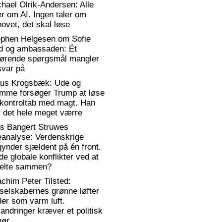
hael Olrik-Andersen: Alle
er om AI. Ingen taler om
ovet, det skal løse
ephen Helgesen om Sofie
d og ambassaden: Ét
gørende spørgsmål mangler
svar på
aus Krogsbæk: Ude og
emme forsøger Trump at løse
 kontroltab med magt. Han
 det hele meget værre
rs Bangert Struwes
eanalyse: Verdenskrige
ynder sjældent på én front.
de globale konflikter ved at
elte sammen?
chim Peter Tilsted:
selskabernes grønne løfter
er som varm luft.
andringer kræver et politisk
gør