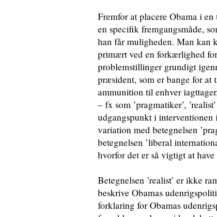
Fremfor at placere Obama i en 
en specifik fremgangsmåde, som
han får muligheden. Man kan k
primært ved en forkærlighed fo
problemstillinger grundigt igen
præsident, som er bange for at 
ammunition til enhver iagttager
– fx som ’pragmatiker’, ’realist
udgangspunkt i interventionen i
variation med betegnelsen ’prag
betegnelsen ’liberal internation
hvorfor det er så vigtigt at hav
Betegnelsen ’realist’ er ikke ra
beskrive Obamas udenrigspoliti
forklaring for Obamas udenrigs