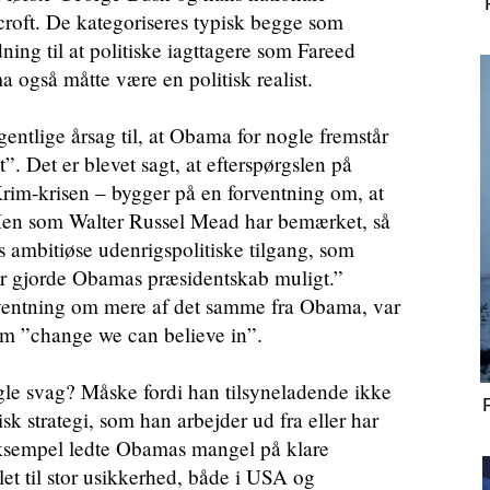
roft. De kategoriseres typisk begge som
ning til at politiske iagttagere som Fareed
 også måtte være en politisk realist.
gentlige årsag til, at Obama for nogle fremstår
t”. Det er blevet sagt, at efterspørgslen på
Krim-krisen – bygger på en forventning om, at
n som Walter Russel Mead har bemærket, så
 ambitiøse udenrigspolitiske tilgang, som
der gjorde Obamas præsidentskab muligt.”
orventning om mere af det samme fra Obama, var
om ”change we can believe in”.
le svag? Måske fordi han tilsyneladende ikke
sk strategi, som han arbejder ud fra eller har
ksempel ledte Obamas mangel på klare
et til stor usikkerhed, både i USA og