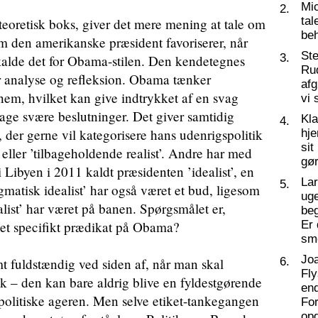
Mic
2.
tal
teoretisk boks, giver det mere mening at tale om
beh
 den amerikanske præsident favoriserer, når
St
3.
alde det for Obama-stilen. Den kendetegnes
Ru
r analyse og refleksion. Obama tænker
af
nem, hvilket kan give indtrykket af en svag
vi 
tage svære beslutninger. Det giver samtidig
Kl
4.
, der gerne vil kategorisere hans udenrigspolitik
hj
sit
’ eller ’tilbageholdende realist’. Andre har med
gør
 Libyen i 2011 kaldt præsidenten ’idealist’, en
La
5.
matisk idealist’ har også været et bud, ligesom
ug
alist’ har været på banen. Spørgsmålet er,
beg
e et specifikt prædikat på Obama?
Er 
sm
Joa
mt fuldstændig ved siden af, når man skal
6.
Fly
k – den kan bare aldrig blive en fyldestgørende
end
politiske ageren. Men selve etiket-tankegangen
For
op