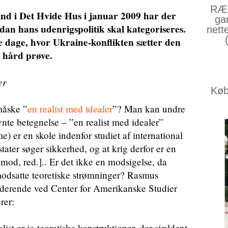
RÆS
nd i Det Hvide Hus i januar 2009 har der
ga
dan hans udenrigspolitik skal kategoriseres.
nett
se dage, hvor Ukraine-konflikten sætter den
 hård prøve.
er
Køb 
 måske ”
en realist med idealer
”? Man kan undre
vnte betegnelse – ”en realist med idealer”
) er en skole indenfor studiet af international
stater søger sikkerhed, og at krig derfor er en
imod, red.].. Er det ikke en modsigelse, da
modsatte teoretiske strømninger? Rasmus
uderende ved Center for Amerikanske Studier
rer:
list er jo teoretiske konstruktioner, der sjældent