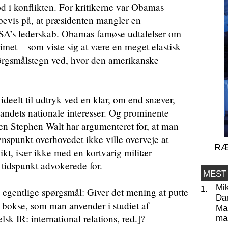
d i konflikten. For kritikerne var Obamas
bevis på, at præsidenten mangler en
A’s lederskab. Obamas famøse udtalelser om
gimet – som viste sig at være en meget elastisk
spørgsmålstegn ved, hvor den amerikanske
ideelt til udtryk ved en klar, om end snæver,
 landets nationale interesser. Og prominente
ren Stephen Walt har argumenteret for, at man
 synspunkt overhovedet ikke ville overveje at
RÆ
ikt, især ikke med en kortvarig militær
 tidspunkt advokerede for.
MEST
Mi
1.
t egentlige spørgsmål: Giver det mening at putte
Da
 bokse, som man anvender i studiet af
Man
elsk IR: international relations, red.]?
ma