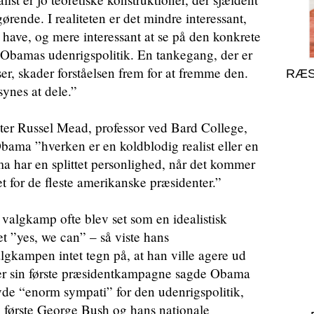
ørende. I realiteten er det mindre interessant,
have, og mere interessant at se på den konkrete
e Obamas udenrigspolitik. En tankegang, der er
lser, skader forståelsen frem for at fremme den.
RÆS
ynes at dele.”
ter Russel Mead, professor ved Bard College,
Obama ”hverken er en koldblodig realist eller en
ma har en splittet personlighed, når det kommer
et for de fleste amerikanske præsidenter.”
valgkamp ofte blev set som en idealistisk
et ”yes, we can” – så viste hans
algkampen intet tegn på, at han ville agere ud
nder sin første præsidentkampagne sagde Obama
vde “enorm sympati” for den udenrigspolitik,
 første George Bush og hans nationale