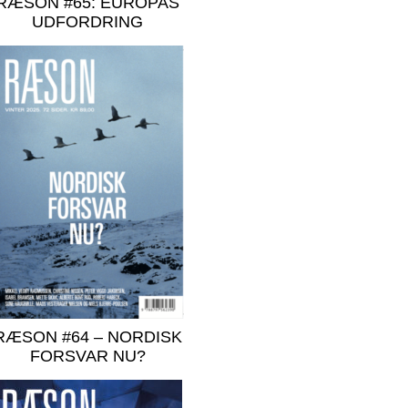
RÆSON #65: EUROPAS
UDFORDRING
RÆSON #64 – NORDISK
FORSVAR NU?