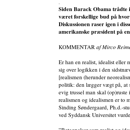
.
Siden Barack Obama trådte i
været forskellige bud på hvor
Diskussionen raser igen i dis
amerikanske præsident på en
af Mirco Reim
KOMMENTAR
Er han en realist, idealist eller
sig over logikken i den sidstnæ
[realismen (herunder neorealisme
politik: den lægger vægt på, at 
evig trussel man skal (op)ruste 
realismen og idealismen er to 
Sinding Søndergaard, Ph.d.-st
ved Syddansk Universitet vurde
”Betegnelser som realist og idea