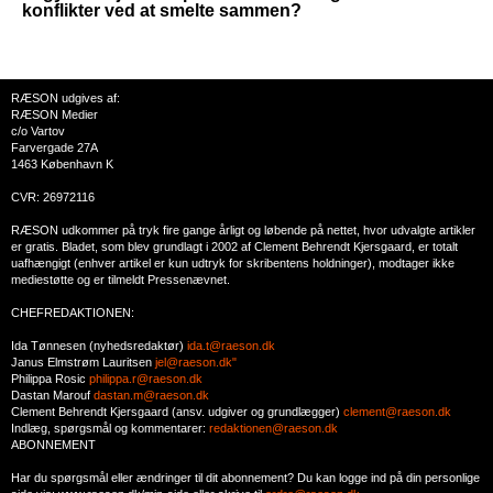
konflikter ved at smelte sammen?
RÆSON udgives af:
RÆSON Medier
c/o Vartov
Farvergade 27A
1463 København K
CVR: 26972116
RÆSON udkommer på tryk fire gange årligt og løbende på nettet, hvor udvalgte artikler
er gratis. Bladet, som blev grundlagt i 2002 af Clement Behrendt Kjersgaard, er totalt
uafhængigt (enhver artikel er kun udtryk for skribentens holdninger), modtager ikke
mediestøtte og er tilmeldt Pressenævnet.
CHEFREDAKTIONEN:
Ida Tønnesen (nyhedsredaktør)
ida.t@raeson.dk
Janus Elmstrøm Lauritsen
jel@raeson.dk"
Philippa Rosic
philippa.r@raeson.dk
Dastan Marouf
dastan.m@raeson.dk
Clement Behrendt Kjersgaard (ansv. udgiver og grundlægger)
clement@raeson.dk
Indlæg, spørgsmål og kommentarer:
redaktionen@raeson.dk
ABONNEMENT
Har du spørgsmål eller ændringer til dit abonnement? Du kan logge ind på din personlige