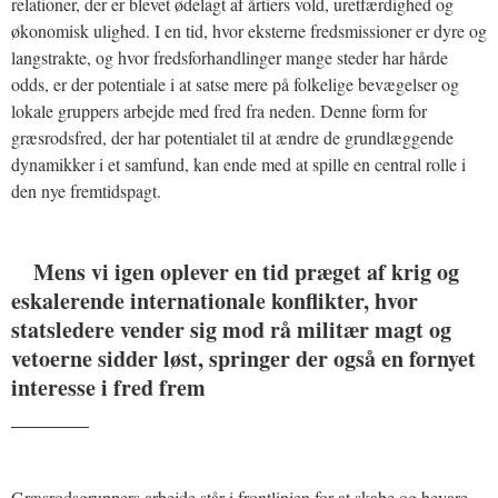
relationer, der er blevet ødelagt af årtiers vold, uretfærdighed og
økonomisk ulighed. I en tid, hvor eksterne fredsmissioner er dyre og
langstrakte, og hvor fredsforhandlinger mange steder har hårde
odds, er der potentiale i at satse mere på folkelige bevægelser og
lokale gruppers arbejde med fred fra neden. Denne form for
græsrodsfred, der har potentialet til at ændre de grundlæggende
dynamikker i et samfund, kan ende med at spille en central rolle i
den nye fremtidspagt.
Mens vi igen oplever en tid præget af krig og
eskalerende internationale konflikter, hvor
statsledere vender sig mod rå militær magt og
vetoerne sidder løst, springer der også en fornyet
interesse i fred frem
_______
Græsrodsgruppers arbejde står i frontlinjen for at skabe og bevare