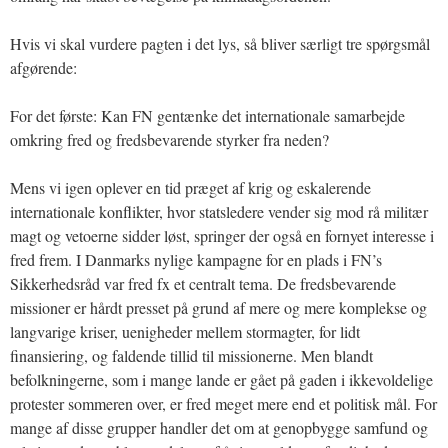
Hvis vi skal vurdere pagten i det lys, så bliver særligt tre spørgsmål
afgørende:
For det første: Kan FN gentænke det internationale samarbejde
omkring fred og fredsbevarende styrker fra neden?
Mens vi igen oplever en tid præget af krig og eskalerende
internationale konflikter, hvor statsledere vender sig mod rå militær
magt og vetoerne sidder løst, springer der også en fornyet interesse i
fred frem. I Danmarks nylige kampagne for en plads i FN’s
Sikkerhedsråd var fred fx et centralt tema. De fredsbevarende
missioner er hårdt presset på grund af mere og mere komplekse og
langvarige kriser, uenigheder mellem stormagter, for lidt
finansiering, og faldende tillid til missionerne. Men blandt
befolkningerne, som i mange lande er gået på gaden i ikkevoldelige
protester sommeren over, er fred meget mere end et politisk mål. For
mange af disse grupper handler det om at genopbygge samfund og