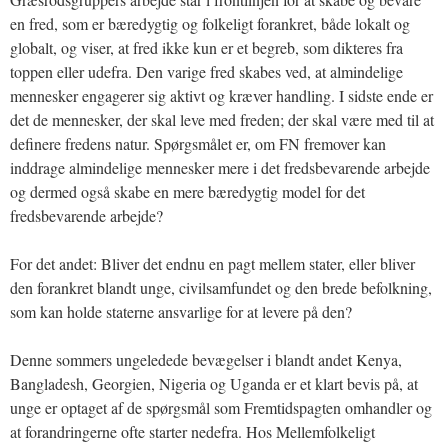
en fred, som er bæredygtig og folkeligt forankret, både lokalt og
globalt, og viser, at fred ikke kun er et begreb, som dikteres fra
toppen eller udefra. Den varige fred skabes ved, at almindelige
mennesker engagerer sig aktivt og kræver handling. I sidste ende er
det de mennesker, der skal leve med freden; der skal være med til at
definere fredens natur. Spørgsmålet er, om FN fremover kan
inddrage almindelige mennesker mere i det fredsbevarende arbejde
og dermed også skabe en mere bæredygtig model for det
fredsbevarende arbejde?
For det andet: Bliver det endnu en pagt mellem stater, eller bliver
den forankret blandt unge, civilsamfundet og den brede befolkning,
som kan holde staterne ansvarlige for at levere på den?
Denne sommers ungeledede bevægelser i blandt andet Kenya,
Bangladesh, Georgien, Nigeria og Uganda er et klart bevis på, at
unge er optaget af de spørgsmål som Fremtidspagten omhandler og
at forandringerne ofte starter nedefra. Hos Mellemfolkeligt