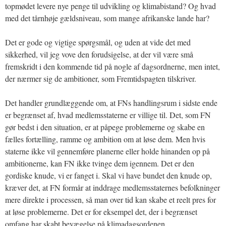
topmødet levere nye penge til udvikling og klimabistand? Og hvad
med det tårnhøje gældsniveau, som mange afrikanske lande har?
Det er gode og vigtige spørgsmål, og uden at vide det med
sikkerhed, vil jeg vove den forudsigelse, at der vil være små
fremskridt i den kommende tid på nogle af dagsordnerne, men intet,
der nærmer sig de ambitioner, som Fremtidspagten tilskriver.
Det handler grundlæggende om, at FNs handlingsrum i sidste ende
er begrænset af, hvad medlemsstaterne er villige til. Det, som FN
gør bedst i den situation, er at påpege problemerne og skabe en
fælles fortælling, ramme og ambition om at løse dem. Men hvis
staterne ikke vil gennemføre planerne eller holde hinanden op på
ambitionerne, kan FN ikke tvinge dem igennem. Det er den
gordiske knude, vi er fanget i. Skal vi have bundet den knude op,
kræver det, at FN formår at inddrage medlemsstaternes befolkninger
mere direkte i processen, så man over tid kan skabe et reelt pres for
at løse problemerne. Det er for eksempel det, der i begrænset
omfang har skabt bevægelse på klimadagsordenen.