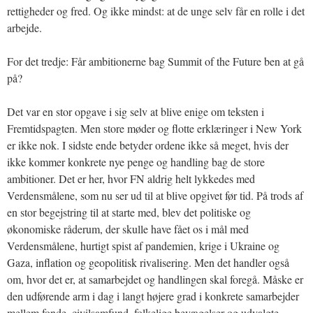
rettigheder og fred. Og ikke mindst: at de unge selv får en rolle i det
arbejde.
For det tredje: Får ambitionerne bag Summit of the Future ben at gå
på?
Det var en stor opgave i sig selv at blive enige om teksten i
Fremtidspagten. Men store møder og flotte erklæringer i New York
er ikke nok. I sidste ende betyder ordene ikke så meget, hvis der
ikke kommer konkrete nye penge og handling bag de store
ambitioner. Det er her, hvor FN aldrig helt lykkedes med
Verdensmålene, som nu ser ud til at blive opgivet før tid. På trods af
en stor begejstring til at starte med, blev det politiske og
økonomiske råderum, der skulle have fået os i mål med
Verdensmålene, hurtigt spist af pandemien, krige i Ukraine og
Gaza, inflation og geopolitisk rivalisering. Men det handler også
om, hvor det er, at samarbejdet og handlingen skal foregå. Måske er
den udførende arm i dag i langt højere grad i konkrete samarbejder
mellem fonde, civilsamfund, folkelige bevægelser og udvalgte