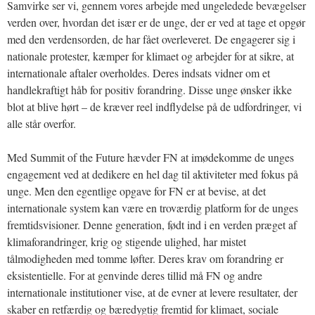
Samvirke ser vi, gennem vores arbejde med ungeledede bevægelser
verden over, hvordan det især er de unge, der er ved at tage et opgør
med den verdensorden, de har fået overleveret. De engagerer sig i
nationale protester, kæmper for klimaet og arbejder for at sikre, at
internationale aftaler overholdes. Deres indsats vidner om et
handlekraftigt håb for positiv forandring. Disse unge ønsker ikke
blot at blive hørt – de kræver reel indflydelse på de udfordringer, vi
alle står overfor.
Med Summit of the Future hævder FN at imødekomme de unges
engagement ved at dedikere en hel dag til aktiviteter med fokus på
unge. Men den egentlige opgave for FN er at bevise, at det
internationale system kan være en troværdig platform for de unges
fremtidsvisioner. Denne generation, født ind i en verden præget af
klimaforandringer, krig og stigende ulighed, har mistet
tålmodigheden med tomme løfter. Deres krav om forandring er
eksistentielle. For at genvinde deres tillid må FN og andre
internationale institutioner vise, at de evner at levere resultater, der
skaber en retfærdig og bæredygtig fremtid for klimaet, sociale