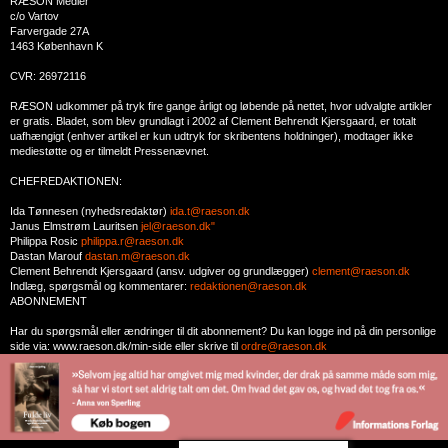
RÆSON Medier
c/o Vartov
Farvergade 27A
1463 København K
CVR: 26972116
RÆSON udkommer på tryk fire gange årligt og løbende på nettet, hvor udvalgte artikler
er gratis. Bladet, som blev grundlagt i 2002 af Clement Behrendt Kjersgaard, er totalt
uafhængigt (enhver artikel er kun udtryk for skribentens holdninger), modtager ikke
mediestøtte og er tilmeldt Pressenævnet.
CHEFREDAKTIONEN:
Ida Tønnesen (nyhedsredaktør)
ida.t@raeson.dk
Janus Elmstrøm Lauritsen
jel@raeson.dk"
Philippa Rosic
philippa.r@raeson.dk
Dastan Marouf
dastan.m@raeson.dk
Clement Behrendt Kjersgaard (ansv. udgiver og grundlægger)
clement@raeson.dk
Indlæg, spørgsmål og kommentarer:
redaktionen@raeson.dk
ABONNEMENT
Har du spørgsmål eller ændringer til dit abonnement? Du kan logge ind på din personlige
side via: www.raeson.dk/min-side eller skrive til
ordre@raeson.dk