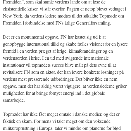
Fremtiden”, som skal samle verdens lande om at løse de
eksistentielle kriser, vi står overfor. Pagten er netop blevet vedtaget i
New York, da verdens ledere mødtes til det såkaldte Topmøde om
Fremtiden i forbindelse med FNs årlige Generalforsamling.
Det er en monumental opgave, FN har kastet sig ud i: at
genopbygge international tillid og skabe fælles visioner for en lysere
fremtid i en verden præget af krige, klimaforandringer og en
verdensorden i krise. I en tid med svigtende internationale
institutioner vil topmødets succes blive målt på dets evne til at
revitalisere FN som en aktør, der kan levere konkrete løsninger på
verdens mest presserende udfordringer. Det bliver ikke en nem
opgave, men det har aldrig været vigtigere, at verdenslederne griber
muligheden for at bringe fornyet energi ind i det globale
samarbejde.
Topmødet har ikke fået meget omtale i danske medier, og det er
faktisk en skam. For mens vi taler meget om den voksende
militæroprustning i Europa, taler vi mindre om planerne for blød