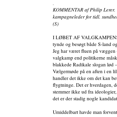
.
KOMMENTAR af Philip Lerer. U
kampagneleder for tidl. sundhe
(S)
I LØBET AF VALGKAMPENS tre 
tynde og besøgt både S-land og
Jeg har været fluen på væggen 
valgkamp end politikerne måske
blakkede Radikale slogan lød –
Vælgermøde på en aften i en lil
handler det ikke om det kan bet
flygtninge. Det er hverdagen, d
stemmer ikke ud fra ideologier,
det er der stadig nogle kandidate
Umiddelbart havde man forvente