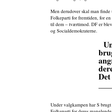
Men derudover skal man finde
Folkeparti for fremtiden, for en 
til dem – tværtimod. DF er bleve
og Socialdemokraterne.
Un
bru
ang
der
Det
___
Under valgkampen har S brugt 
Folkeparti for deres manglende r