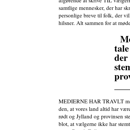
afgørende at skrive TIL vælger
samtlige mennesker, der har skr
personlige breve til folk, der vi
hilsner. Alt sammen for at møde
Me
tal
der 
ste
pro
___
MEDIERNE HAR TRAVLT med at
den, at vores land altid har være
rødt og Jylland og provinsen s
blot, at vælgerne ikke har stemt