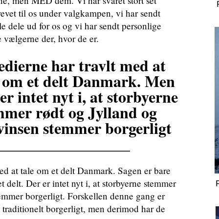
ne, men MED dem. Vi har svaret stort set
evet til os under valgkampen, vi har sendt
lle dele ud for os og vi har sendt personlige
 vælgerne der, hvor de er.
dierne har travlt med at
e om et delt Danmark. Men
er intet nyt i, at storbyerne
mmer rødt og Jylland og
vinsen stemmer borgerligt
_________________
 tale om et delt Danmark. Sagen er bare
t delt. Der er intet nyt i, at storbyerne stemmer
temmer borgerligt. Forskellen denne gang er
 traditionelt borgerligt, men derimod har de