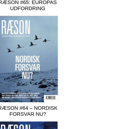
RÆSON #65: EUROPAS
UDFORDRING
RÆSON #64 – NORDISK
FORSVAR NU?