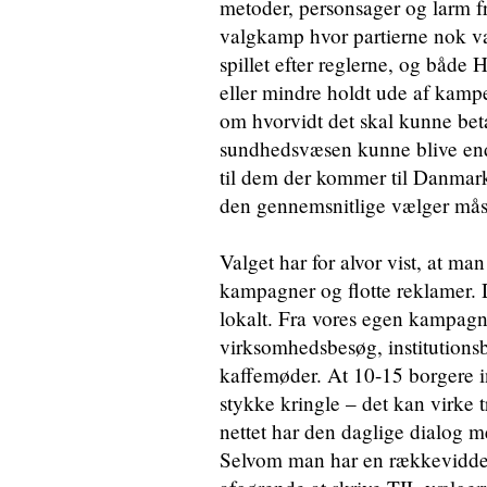
metoder, personsager og larm f
valgkamp hvor partierne nok v
spillet efter reglerne, og både
eller mindre holdt ude af kamp
om hvorvidt det skal kunne beta
sundhedsvæsen kunne blive end
til dem der kommer til Danmark
den gennemsnitlige vælger måske
Valget har for alvor vist, at m
kampagner og flotte reklamer. D
lokalt. Fra vores egen kampagn
virksomhedsbesøg, institutions
kaffemøder. At 10-15 borgere i
stykke kringle – det kan virke t
nettet har den daglige dialog 
Selvom man har en rækkevidde