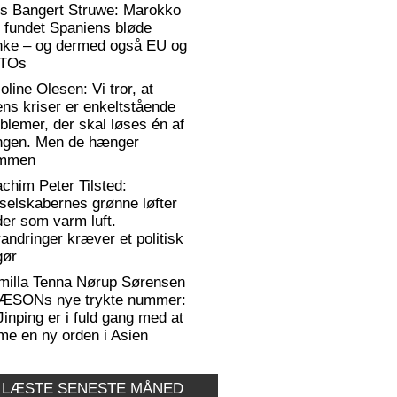
rs Bangert Struwe: Marokko
 fundet Spaniens bløde
anke – og dermed også EU og
TOs
oline Olesen: Vi tror, at
ens kriser er enkeltstående
blemer, der skal løses én af
ngen. Men de hænger
mmen
chim Peter Tilsted:
selskabernes grønne løfter
er som varm luft.
andringer kræver et politisk
gør
milla Tenna Nørup Sørensen
RÆSONs nye trykte nummer:
Jinping er i fuld gang med at
me en ny orden i Asien
 LÆSTE SENESTE MÅNED