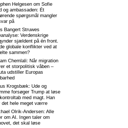
ephen Helgesen om Sofie
d og ambassaden: Ét
gørende spørgsmål mangler
svar på
rs Bangert Struwes
eanalyse: Verdenskrige
ynder sjældent på én front.
de globale konflikter ved at
elte sammen?
am Chemlali: Når migration
ver et storpolitisk våben –
ta udstiller Europas
rbarhed
aus Krogsbæk: Ude og
emme forsøger Trump at løse
 kontroltab med magt. Han
 det hele meget værre
hael Olrik-Andersen: Alle
er om AI. Ingen taler om
ovet, det skal løse