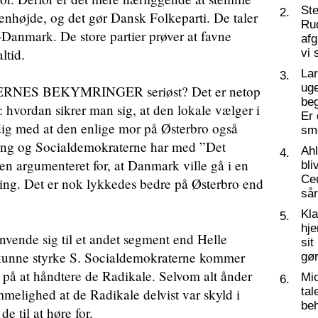
St
2.
 øjenhøjde, og det gør Dansk Folkeparti. De taler
Ru
s-Danmark. De store partier prøver at favne
af
ltid.
vi 
La
3.
ug
ES BEKYMRINGER seriøst? Det er netop
beg
 hvordan sikrer man sig, at den lokale vælger i
Er 
idig med at den enlige mor på Østerbro også
sm
gang og Socialdemokraterne har med ”Det
Ahl
4.
argumenteret for, at Danmark ville gå i en
bli
Ceu
ing. Det er nok lykkedes bedre på Østerbro end
så
Kl
5.
hj
nvende sig til et andet segment end Helle
sit
unne styrke S. Socialdemokraterne kommer
gør
d på at håndtere de Radikale. Selvom alt ånder
Mic
6.
tal
mmelighed at de Radikale delvist var skyld i
beh
e til at høre for.