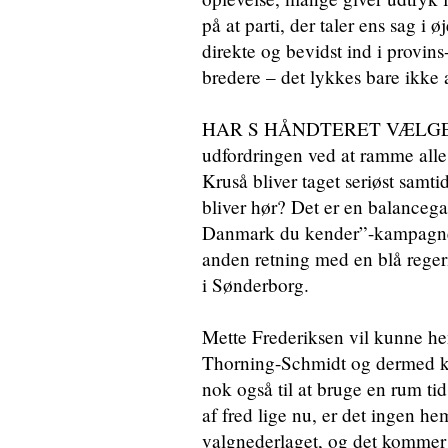
på at parti, der taler ens sag i
direkte og bevidst ind i provin
bredere – det lykkes bare ikke a
HAR S HÅNDTERET VÆLGERN
udfordringen ved at ramme alle:
Kruså bliver taget seriøst samt
bliver hør? Det er en balance
Danmark du kender”-kampagnen 
anden retning med en blå reger
i Sønderborg.
Mette Frederiksen vil kunne he
Thorning-Schmidt og dermed k
nok også til at bruge en rum ti
af fred lige nu, er det ingen he
valgnederlaget, og det kommer d