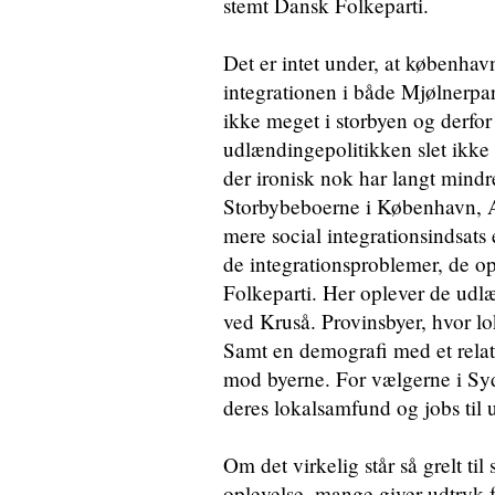
stemt Dansk Folkeparti.
Det er intet under, at københa
integrationen i både Mjølnerpa
ikke meget i storbyen og derfo
udlændingepolitikken slet ikke l
der ironisk nok har langt mind
Storbybeboerne i København, A
mere social integrationsindsats e
de integrationsproblemer, de 
Folkeparti. Her oplever de ud
ved Kruså. Provinsbyer, hvor l
Samt en demografi med et relati
mod byerne. For vælgerne i Sydd
deres lokalsamfund og jobs til 
Om det virkelig står så grelt ti
oplevelse, mange giver udtryk 