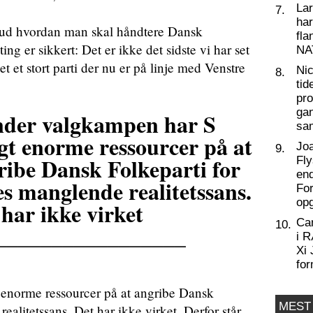
La
7.
har
 ud hvordan man skal håndtere Dansk
fl
ting er sikkert: Det er ikke det sidste vi har set
NA
t et stort parti der nu er på linje med Venstre
Nic
8.
tid
pro
ga
der valgkampen har S
sa
gt enorme ressourcer på at
Joa
9.
ribe Dansk Folkeparti for
Fly
end
es manglende realitetssans.
For
op
 har ikke virket
Ca
10.
_________________
i 
Xi 
for
enorme ressourcer på at angribe Dansk
MEST
ealitetssans. Det har ikke virket. Derfor står