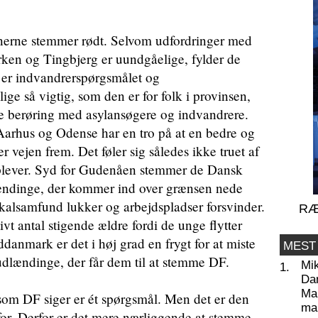
vnerne stemmer rødt. Selvom udfordringer med
rken og Tingbjerg er uundgåelige, fylder de
r er indvandrerspørgsmålet og
ige så vigtig, som den er for folk i provinsen,
re berøring med asylansøgere og indvandrere.
arhus og Odense har en tro på at en bedre og
r vejen frem. Det føler sig således ikke truet af
oplever. Syd for Gudenåen stemmer de Dansk
lændinge, der kommer ind over grænsen nede
okalsamfund lukker og arbejdspladser forsvinder.
RÆ
vt antal stigende ældre fordi de unge flytter
anmark er det i høj grad en frygt for at miste
MEST
udlændinge, der får dem til at stemme DF.
Mi
1.
Da
Man
l som DF siger er ét spørgsmål. Men det er den
ma
for. Derfor er det mere nærliggende at stemme