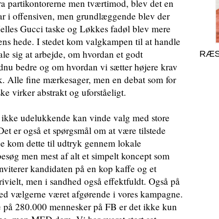
ra partikontorerne men tværtimod, blev det en
ar i offensiven, men grundlæggende blev der
 Helles Gucci taske og Løkkes fadøl blev mere
ens hede. I stedet kom valgkampen til at handle
le sig at arbejde, om hvordan et godt
RÆS
nu bedre og om hvordan vi sætter højere krav
. Alle fine mærkesager, men en debat som for
 virker abstrakt og uforståeligt.
an ikke udelukkende kan vinde valg med store
et er også et spørgsmål om at være tilstede
e kom dette til udtryk gennem lokale
besøg men mest af alt et simpelt koncept som
nviterer kandidaten på en kop kaffe og et
rivielt, men i sandhed også effektfuldt. Også på
med vælgerne været afgørende i vores kampagne.
 på 280.000 mennesker på FB er det ikke kun