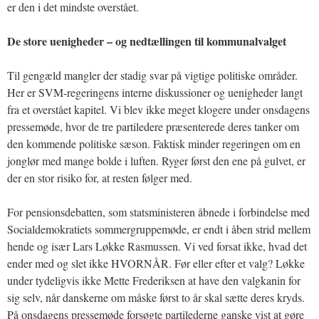
er den i det mindste overstået.
De store uenigheder – og nedtællingen til kommunalvalget
Til gengæld mangler der stadig svar på vigtige politiske områder.
Her er SVM-regeringens interne diskussioner og uenigheder langt
fra et overstået kapitel. Vi blev ikke meget klogere under onsdagens
pressemøde, hvor de tre partiledere præsenterede deres tanker om
den kommende politiske sæson. Faktisk minder regeringen om en
jonglør med mange bolde i luften. Ryger først den ene på gulvet, er
der en stor risiko for, at resten følger med.
For pensionsdebatten, som statsministeren åbnede i forbindelse med
Socialdemokratiets sommergruppemøde, er endt i åben strid mellem
hende og især Lars Løkke Rasmussen. Vi ved forsat ikke, hvad det
ender med og slet ikke HVORNÅR. Før eller efter et valg? Løkke
under tydeligvis ikke Mette Frederiksen at have den valgkanin for
sig selv, når danskerne om måske først to år skal sætte deres kryds.
På onsdagens pressemøde forsøgte partilederne ganske vist at gøre