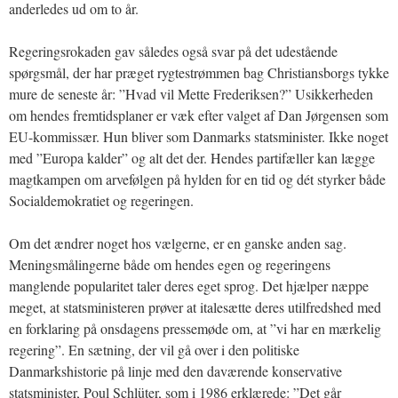
anderledes ud om to år.
Regeringsrokaden gav således også svar på det udestående
spørgsmål, der har præget rygtestrømmen bag Christiansborgs tykke
mure de seneste år: ”Hvad vil Mette Frederiksen?” Usikkerheden
om hendes fremtidsplaner er væk efter valget af Dan Jørgensen som
EU-kommissær. Hun bliver som Danmarks statsminister. Ikke noget
med ”Europa kalder” og alt det der. Hendes partifæller kan lægge
magtkampen om arvefølgen på hylden for en tid og dét styrker både
Socialdemokratiet og regeringen.
Om det ændrer noget hos vælgerne, er en ganske anden sag.
Meningsmålingerne både om hendes egen og regeringens
manglende popularitet taler deres eget sprog. Det hjælper næppe
meget, at statsministeren prøver at italesætte deres utilfredshed med
en forklaring på onsdagens pressemøde om, at ”vi har en mærkelig
regering”. En sætning, der vil gå over i den politiske
Danmarkshistorie på linje med den daværende konservative
statsminister, Poul Schlüter, som i 1986 erklærede: ”Det går