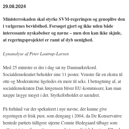
29.08.2024
Ministerrokaden skal styrke SVM-regeringen og genoplive den
i vælgernes bevidsthed. Forsøget gjort og ikke uden både
interessante nyskabelser og navne – men den kan ikke skjule,
at regeringsprojektet er ramt af dyb uenighed.
Lynanalyse af Peter Lautrup-Larsen
Med 25 ministre er der i dag sat ny Danmarkrekord.
Socialdemokratiet beholder sine 11 poster. Venstre får en ekstra til
otte og Moderaterne ligeledes én mere til seks. I betragtning af, at
socialdemokraten Dan Jørgensen bliver EU-kommissær, kan man
næppe lægge meget i det. Styrkeforholdet er uændret.
På forhånd var der spekuleret i nye navne, der kunne give
regeringen et frisk pust, som dengang i 2004, da De Konservative
hentede partiets tidligere stjerne Connie Hedegaard tilbage som