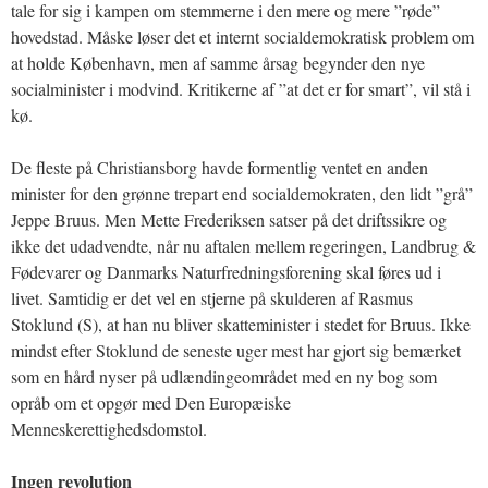
tale for sig i kampen om stemmerne i den mere og mere ”røde”
hovedstad. Måske løser det et internt socialdemokratisk problem om
at holde København, men af samme årsag begynder den nye
socialminister i modvind. Kritikerne af ”at det er for smart”, vil stå i
kø.
De fleste på Christiansborg havde formentlig ventet en anden
minister for den grønne trepart end socialdemokraten, den lidt ”grå”
Jeppe Bruus. Men Mette Frederiksen satser på det driftssikre og
ikke det udadvendte, når nu aftalen mellem regeringen, Landbrug &
Fødevarer og Danmarks Naturfredningsforening skal føres ud i
livet. Samtidig er det vel en stjerne på skulderen af Rasmus
Stoklund (S), at han nu bliver skatteminister i stedet for Bruus. Ikke
mindst efter Stoklund de seneste uger mest har gjort sig bemærket
som en hård nyser på udlændingeområdet med en ny bog som
opråb om et opgør med Den Europæiske
Menneskerettighedsdomstol.
Ingen revolution