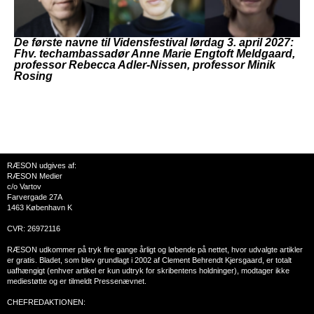
De første navne til Vidensfestival lørdag 3. april 2027:
Fhv. techambassadør Anne Marie Engtoft Meldgaard,
professor Rebecca Adler-Nissen, professor Minik
Rosing
RÆSON udgives af:
RÆSON Medier
c/o Vartov
Farvergade 27A
1463 København K
CVR: 26972116
RÆSON udkommer på tryk fire gange årligt og løbende på nettet, hvor udvalgte artikler
er gratis. Bladet, som blev grundlagt i 2002 af Clement Behrendt Kjersgaard, er totalt
uafhængigt (enhver artikel er kun udtryk for skribentens holdninger), modtager ikke
mediestøtte og er tilmeldt Pressenævnet.
CHEFREDAKTIONEN: