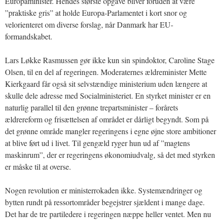
Europaminister. Hendes største opgave bliver foruden at være
”praktiske gris” at holde Europa-Parlamentet i kort snor og
velorienteret om diverse forslag, når Danmark har EU-
formandskabet.
Lars Løkke Rasmussen gør ikke kun sin spindoktor, Caroline Stage
Olsen, til en del af regeringen. Moderaternes ældreminister Mette
Kierkgaard får også sit selvstændige ministerium uden længere at
skulle dele adresse med Socialministeriet. En styrket minister er en
naturlig parallel til den grønne trepartsminister – forårets
ældrereform og frisættelsen af området er dårligt begyndt. Som på
det grønne område mangler regeringens i egne øjne store ambitioner
at blive ført ud i livet. Til gengæld ryger hun ud af ”magtens
maskinrum”, der er regeringens økonomiudvalg, så det med styrken
er måske til at overse.
Nogen revolution er ministerrokaden ikke. Systemændringer og
bytten rundt på ressortområder begejstrer sjældent i mange dage.
Det har de tre partiledere i regeringen næppe heller ventet. Men nu