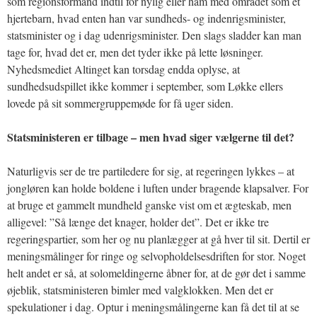
som regionsformand indtil for nylig eller ham med området som et
hjertebarn, hvad enten han var sundheds- og indenrigsminister,
statsminister og i dag udenrigsminister. Den slags sladder kan man
tage for, hvad det er, men det tyder ikke på lette løsninger.
Nyhedsmediet Altinget kan torsdag endda oplyse, at
sundhedsudspillet ikke kommer i september, som Løkke ellers
lovede på sit sommergruppemøde for få uger siden.
Statsministeren er tilbage – men hvad siger vælgerne til det?
Naturligvis ser de tre partiledere for sig, at regeringen lykkes – at
jongløren kan holde boldene i luften under bragende klapsalver. For
at bruge et gammelt mundheld ganske vist om et ægteskab, men
alligevel: ”Så længe det knager, holder det”. Det er ikke tre
regeringspartier, som her og nu planlægger at gå hver til sit. Dertil er
meningsmålinger for ringe og selvopholdelsesdriften for stor. Noget
helt andet er så, at solomeldingerne åbner for, at de gør det i samme
øjeblik, statsministeren bimler med valgklokken. Men det er
spekulationer i dag. Optur i meningsmålingerne kan få det til at se