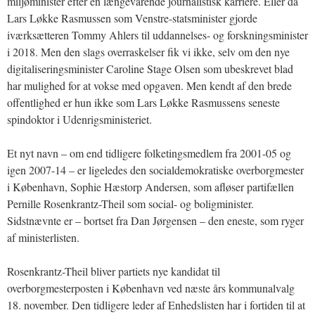
miljøminister efter en længevarende journalistisk karriere. Eller da
Lars Løkke Rasmussen som Venstre-statsminister gjorde
iværksætteren Tommy Ahlers til uddannelses- og forskningsminister
i 2018. Men den slags overraskelser fik vi ikke, selv om den nye
digitaliseringsminister Caroline Stage Olsen som ubeskrevet blad
har mulighed for at vokse med opgaven. Men kendt af den brede
offentlighed er hun ikke som Lars Løkke Rasmussens seneste
spindoktor i Udenrigsministeriet.
Et nyt navn – om end tidligere folketingsmedlem fra 2001-05 og
igen 2007-14 – er ligeledes den socialdemokratiske overborgmester
i København, Sophie Hæstorp Andersen, som afløser partifællen
Pernille Rosenkrantz-Theil som social- og boligminister.
Sidstnævnte er – bortset fra Dan Jørgensen – den eneste, som ryger
af ministerlisten.
Rosenkrantz-Theil bliver partiets nye kandidat til
overborgmesterposten i København ved næste års kommunalvalg
18. november. Den tidligere leder af Enhedslisten har i fortiden til at