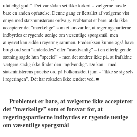
ufatteligt godt”. Det var sådan set ikke forkert – vælgerne havde
bare en anden opfattelse. Denne gang er flertallet af vælgerne vist
enige med statsministerens ordvalg. Problemet er bare, at de ikke
accepterer det ”mærkelige” som et forsvar for, at regeringspartierne
indbyrdes er rygende uenige om væsentlige spørgsmål, men
alligevel kan sidde i regering sammen. Frederiksen kunne også have
brugt ord som ”anderledes” eller ”usædvanlig” – i en efterfølgende
sætning sagde hun ”speciel” – men det ændrer ikke på, at frafaldne
vælgere stadig ikke finder den ”nødvendig”. De kan – med
statsministerens præcise ord på Folkemødet i juni – ”ikke se sig selv
i regeringen”. Dét har rokaden ikke ændret ved. ■
Problemet er bare, at vælgerne ikke accepterer
det ”mærkelige” som et forsvar for, at
regeringspartierne indbyrdes er rygende uenige
om væsentlige spørgsmål
_______