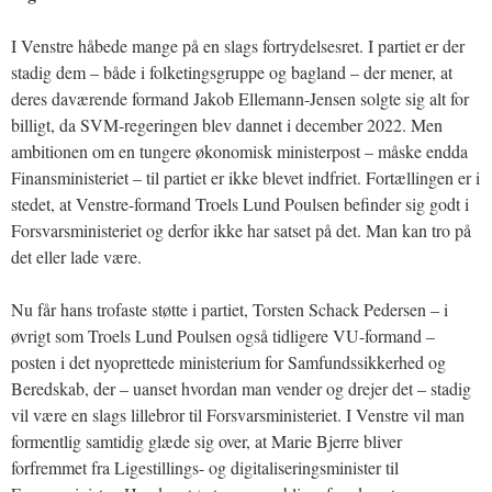
I Venstre håbede mange på en slags fortrydelsesret. I partiet er der
stadig dem – både i folketingsgruppe og bagland – der mener, at
deres daværende formand Jakob Ellemann-Jensen solgte sig alt for
billigt, da SVM-regeringen blev dannet i december 2022. Men
ambitionen om en tungere økonomisk ministerpost – måske endda
Finansministeriet – til partiet er ikke blevet indfriet. Fortællingen er i
stedet, at Venstre-formand Troels Lund Poulsen befinder sig godt i
Forsvarsministeriet og derfor ikke har satset på det. Man kan tro på
det eller lade være.
Nu får hans trofaste støtte i partiet, Torsten Schack Pedersen – i
øvrigt som Troels Lund Poulsen også tidligere VU-formand –
posten i det nyoprettede ministerium for Samfundssikkerhed og
Beredskab, der – uanset hvordan man vender og drejer det – stadig
vil være en slags lillebror til Forsvarsministeriet. I Venstre vil man
formentlig samtidig glæde sig over, at Marie Bjerre bliver
forfremmet fra Ligestillings- og digitaliseringsminister til