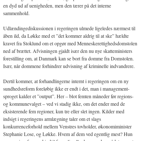
en dyd ud af uenigheden, men den tærer på det interne
sammenhold.
Udlændingediskussionen i regeringen ulmede ligeledes nærmest til
åben ild, da Løkke med et ”det kommer aldrig til at ske” hældte
kravet fra Stoklund om et opgør med Menneskerettighedsdomstolen
ned af brættet. Afvisningen gjaldt især den nu nye skatteministers
forestilling om, at Danmark kan se bort fra domme fra Domstolen.
Især, når dommene forhindrer udvisning af kriminelle indvandrere.
Dertil kommer, at forhandlingerne internt i regeringen om en ny
sundhedsreform foreløbig ikke er endt i det, man i management-
sproget kalder et ”output”. Her – blot femten måneder før regions-
og kommunevalget – ved vi stadig ikke, om det ender med de
eksisterende fem regioner, kun tre eller slet ingen. Kilder med
indsigt i regeringens armlægning taler om et slags
konkurrenceforhold mellem Venstres tovholder, økonomiminister
Stephanie Lose, og Løkke. Hvem af dem ved egentlig mest? Hun