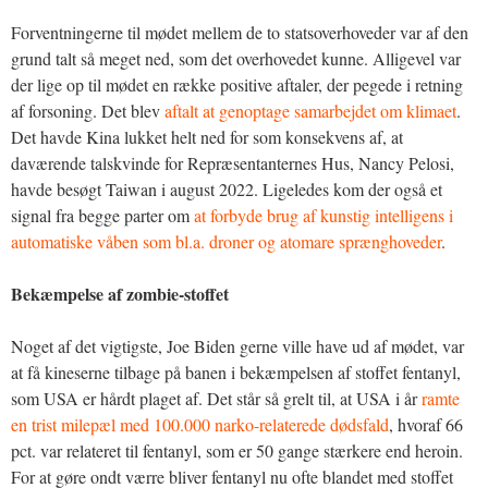
Forventningerne til mødet mellem de to statsoverhoveder var af den
grund talt så meget ned, som det overhovedet kunne. Alligevel var
der lige op til mødet en række positive aftaler, der pegede i retning
af forsoning. Det blev
aftalt at genoptage samarbejdet om klimaet
.
Det havde Kina lukket helt ned for som konsekvens af, at
daværende talskvinde for Repræsentanternes Hus, Nancy Pelosi,
havde besøgt Taiwan i august 2022. Ligeledes kom der også et
signal fra begge parter om
at forbyde brug af kunstig intelligens i
automatiske våben som bl.a. droner og atomare sprænghoveder
.
Bekæmpelse af zombie-stoffet
Noget af det vigtigste, Joe Biden gerne ville have ud af mødet, var
at få kineserne tilbage på banen i bekæmpelsen af stoffet fentanyl,
som USA er hårdt plaget af. Det står så grelt til, at USA i år
ramte
en trist milepæl med 100.000 narko-relaterede dødsfald
, hvoraf 66
pct. var relateret til fentanyl, som er 50 gange stærkere end heroin.
For at gøre ondt værre bliver fentanyl nu ofte blandet med stoffet