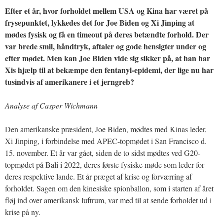
Efter et år, hvor forholdet mellem USA og Kina har været på
frysepunktet, lykkedes det for Joe Biden og Xi Jinping at
mødes fysisk og få en timeout på deres betændte forhold. Der
var brede smil, håndtryk, aftaler og gode hensigter under og
efter mødet. Men kan Joe Biden vide sig sikker på, at han har
Xis hjælp til at bekæmpe den fentanyl-epidemi, der lige nu har
tusindvis af amerikanere i et jerngreb?
Analyse af Casper Wichmann
Den amerikanske præsident, Joe Biden, mødtes med Kinas leder,
Xi Jinping, i forbindelse med APEC-topmødet i San Francisco d.
15. november. Et år var gået, siden de to sidst mødtes ved G20-
topmødet på Bali i 2022, deres første fysiske møde som leder for
deres respektive lande. Et år præget af krise og forværring af
forholdet. Sagen om den kinesiske spionballon, som i starten af året
fløj ind over amerikansk luftrum, var med til at sende forholdet ud i
krise på ny.