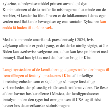
xylazine, et bedøvelsesmiddel primært anvendt på dyr.
Kombinationen af de to stoffer får misbrugerne til at minde om de
zombier, vi kender fra film. I rusen er de fuldkommen i deres egen
verden med flakkende bevægelser og ene-samtaler. Xylazinen
kan
endda få huden til at rådne væk
.
Med et kommende amerikansk præsidentvalg i 2024, hvis
valgkamp allerede er godt i gang, er det derfor utrolig vigtigt, at Joe
Biden kan overbevise vælgerne om, at han kan løse problemet med
fentanyl. Skal han lykkes med det, har han brug for Kina.
Langt størstedelen af de kemikalier og udgangsstoffer, der bruges til
fremstillingen af fentanyl, produceres i Kina
af forskellige
forretningsenheder, som er skjult i lige så mange forskellige
virksomheder, der på snedig vis får sendt stofferne videre. De fleste
af dem havner hos kartellerne i Mexico, der færdigproducerer
fentalyen, inden den ryger ind over grænsen til USA og til sidst
havner hos de amerikanske stofmisbrugere.