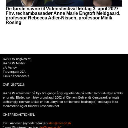
De første navne til Vidensfestival lørdag 3. april 2027:
Fhv. techambassadør Anne Marie Engtoft Meldgaard,
professor Rebecca Adler-Nissen, professor Minik
Rosing
RÆSON udgives af:
RÆSON Medier
c/o Vartov
Farvergade 27A
1463 København K
CVR: 26972116
RÆSON udkommer på tryk fire gange årligt og løbende på nettet, hvor udvalgte artikler
er gratis. Bladet, som blev grundlagt i 2002 af Clement Behrendt Kjersgaard, er totalt
uafhængigt (enhver artikel er kun udtryk for skribentens holdninger), modtager ikke
mediestøtte og er tilmeldt Pressenævnet.
CHEFREDAKTIONEN:
Ida Tønnesen (nyhedsredaktør)
ida.t@raeson.dk
Janus Elmstrøm Lauritsen
jel@raeson.dk"