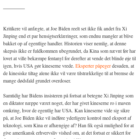
_______
Kritikere vil anfægte, at Joe Biden reelt set ikke fik andet fra Xi
Jinping end et par hensigtserklæringer, som endnu mangler at blive
bakket op af egentlige handler. Historien viser nemlig, at denne
skepsis ikke er fuldkommen ubegrundet, da Kina som nævnt før har
lovet at ville bekæmpe fentanyl for derefter at vende det blinde øje til
igen, hvis USA gør kineserne vrede.
Eksperter påpeger
desuden, at
de kinesiske tiltag alene ikke vil være tilstrækkelige til at bremse de
mange dødsfald grundet overdoser.
Samtidig har Bidens insisteren på fortsat at betegne Xi Jinping som
en diktator næppe været noget, der har givet kineserne ro i maven
omkring, hvor de egentlig har USA. Kan kineserne vide sig sikre
på, at Joe Biden ikke vil indføre yderligere kontrol med eksport af
teknologi, som Kina er afhængige af? Han fik også mulighed for at
give amerikansk erhvervsliv vished om, at det fortsat er sikkert for