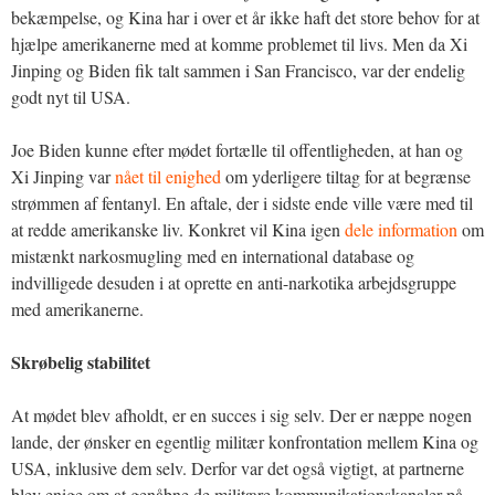
bekæmpelse, og Kina har i over et år ikke haft det store behov for at
hjælpe amerikanerne med at komme problemet til livs. Men da Xi
Jinping og Biden fik talt sammen i San Francisco, var der endelig
godt nyt til USA.
Joe Biden kunne efter mødet fortælle til offentligheden, at han og
Xi Jinping var
nået til enighed
om yderligere tiltag for at begrænse
strømmen af fentanyl. En aftale, der i sidste ende ville være med til
at redde amerikanske liv. Konkret vil Kina igen
dele information
om
mistænkt narkosmugling med en international database og
indvilligede desuden i at oprette en anti-narkotika arbejdsgruppe
med amerikanerne.
Skrøbelig stabilitet
At mødet blev afholdt, er en succes i sig selv. Der er næppe nogen
lande, der ønsker en egentlig militær konfrontation mellem Kina og
USA, inklusive dem selv. Derfor var det også vigtigt, at partnerne
blev enige om at genåbne de militære kommunikationskanaler på