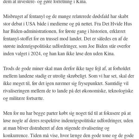
dem at investere- og gøre forretning i Kina.
Misbruget af fentanyl og de mange relaterede dødsfald har skabt
stor debat i USA både i medierne og på nettet. Fra Det Hvide Hus
har Biden-administrationen, for første gang i historien, erklæret
fentanyl-stoffet for en trussel mod landet. Det er således en af de
største indenrigspolitiske udfordringer, som Joe Biden står overfor
inden valget i 2024, og han kan ikke løse den uden Kina.
Trods de gode miner skal man derfor ikke tage fejl af, at forholdet
mellem landene stadig er utrolig skrøbeligt. Som vi har set, skal der
ikke meget til, før det igen nærmer sig frysepunktet. Samtidig vil
rivaliseringen mellem de to lande på det økonomiske, teknologiske
og militære fortsætte.
Men for nu har begge parter købt sig noget tid til at fokusere på at
løse nogle af deres respektive indenrigspolitiske udfordringer, uden
at man bliver distraheret af den stigende rivalisering og
konkurrence. Tiden må vise, hvor længe den gode tone og de gode