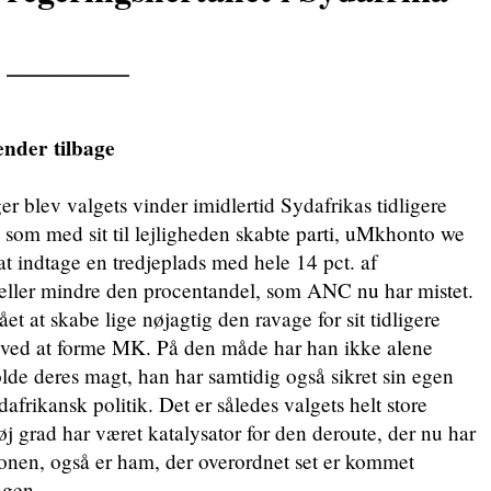
_______
nder tilbage
ger blev valgets vinder imidlertid Sydafrikas tidligere
som med sit til lejligheden skabte parti, uMkhonto we
 indtage en tredjeplads med hele 14 pct. af
eller mindre den procentandel, som ANC nu har mistet.
 at skabe lige nøjagtig den ravage for sit tidligere
 ved at forme MK. På den måde har han ikke alene
olde deres magt, han har samtidig også sikret sin egen
ydafrikansk politik. Det er således valgets helt store
øj grad har været katalysator for den deroute, der nu har
onen, også er ham, der overordnet set er kommet
ngen.