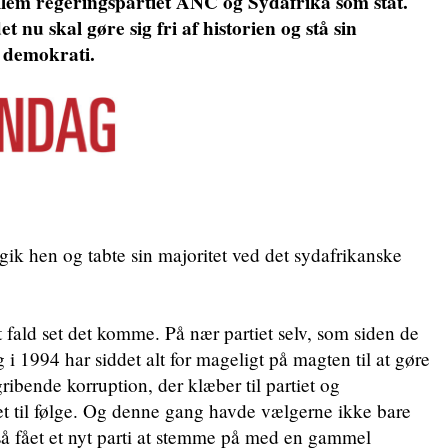
em regeringspartiet ANC og Sydafrika som stat.
et nu skal gøre sig fri af historien og stå sin
t demokrati.
gik hen og tabte sin majoritet ved det sydafrikanske
t fald set det komme. På nær partiet selv, som siden de
 i 1994 har siddet alt for mageligt på magten til at gøre
bende korruption, der klæber til partiet og
et til følge. Og denne gang havde vælgerne ikke bare
å fået et nyt parti at stemme på med en gammel