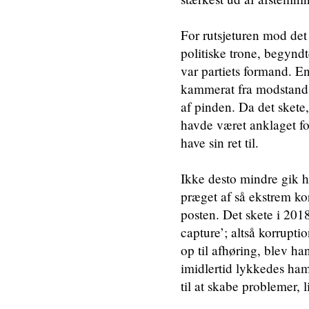
For rutsjeturen mod det
politiske trone, begynd
var partiets formand. E
kammerat fra modstands
af pinden. Da det skete
havde været anklaget fo
have sin ret til.
Ikke desto mindre gik h
præget af så ekstrem ko
posten. Det skete i 2018
capture’; altså korrupti
op til afhøring, blev h
imidlertid lykkedes ha
til at skabe problemer,