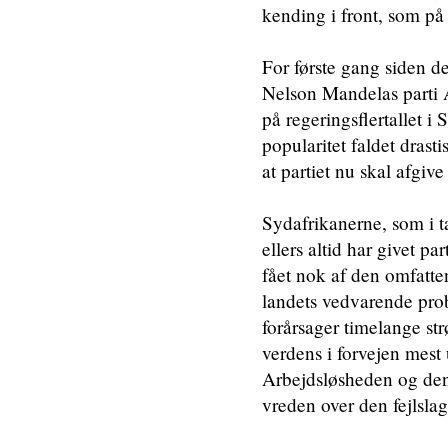
kending i front, som p
For første gang siden d
Nelson Mandelas parti 
på regeringsflertallet 
popularitet faldet drasti
at partiet nu skal afgiv
Sydafrikanerne, som i 
ellers altid har givet pa
fået nok af den omfatten
landets vedvarende prob
forårsager timelange st
verdens i forvejen mest
Arbejdsløsheden og den 
vreden over den fejlsla