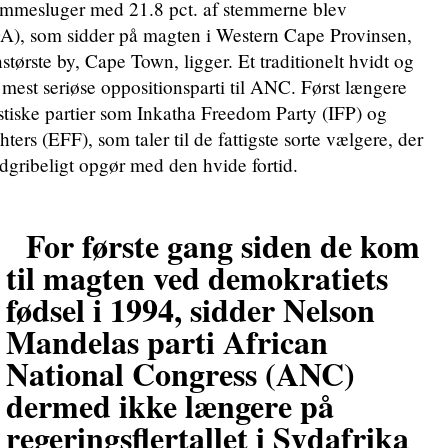
temmesluger med 21.8 pct. af stemmerne blev
A), som sidder på magten i Western Cape Provinsen,
tørste by, Cape Town, ligger. Et traditionelt hvidt og
il mest seriøse oppositionsparti til ANC. Først længere
tiske partier som Inkatha Freedom Party (IFP) og
rs (EFF), som taler til de fattigste sorte vælgere, der
ndgribeligt opgør med den hvide fortid.
For første gang siden de kom
til magten ved demokratiets
fødsel i 1994, sidder Nelson
Mandelas parti African
National Congress (ANC)
dermed ikke længere på
regeringsflertallet i Sydafrika