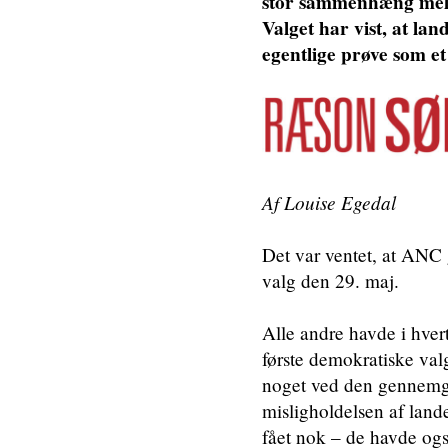
stor sammenhæng mell
Valget har vist, at land
egentlige prøve som e
Af Louise Egedal
Det var ventet, at ANC 
valg den 29. maj.
Alle andre havde i hver
første demokratiske valg
noget ved den gennemgri
misligholdelsen af land
fået nok – de havde ogs