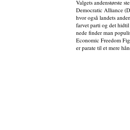
Valgets andenstørste s
Democratic Alliance (D
hvor også landets andens
farvet parti og det hidt
nede finder man populis
Economic Freedom Fighte
er parate til et mere hå