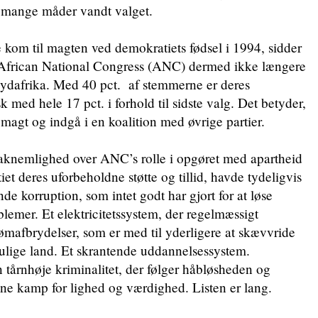
å mange måder vandt valget.
e kom til magten ved demokratiets fødsel i 1994, sidder
African National Congress (ANC) dermed ikke længere
i Sydafrika. Med 40 pct. af stemmerne er deres
sk med hele 17 pct. i forhold til sidste valg. Det betyder,
e magt og indgå i en koalition med øvrige partier.
taknemlighed over ANC’s rolle i opgøret med apartheid
rtiet deres uforbeholdne støtte og tillid, havde tydeligvis
de korruption, som intet godt har gjort for at løse
lemer. Et elektricitetssystem, der regelmæssigt
rømafbrydelser, som er med til yderligere at skævvride
 ulige land. Et skrantende uddannelsessystem.
tårnhøje kriminalitet, der følger håbløsheden og
gne kamp for lighed og værdighed. Listen er lang.