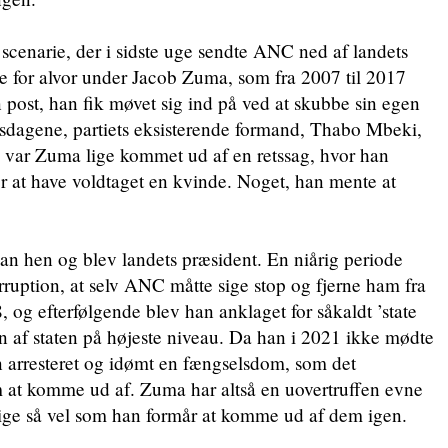
 scenarie, der i sidste uge sendte ANC ned af landets
te for alvor under Jacob Zuma, som fra 2007 til 2017
n post, han fik møvet sig ind på ved at skubbe sin egen
dagene, partiets eksisterende formand, Thabo Mbeki,
, var Zuma lige kommet ud af en retssag, hvor han
r at have voldtaget en kvinde. Noget, han mente at
an hen og blev landets præsident. En niårig periode
rruption, at selv ANC måtte sige stop og fjerne ham fra
, og efterfølgende blev han anklaget for såkaldt ’state
on af staten på højeste niveau. Da han i 2021 ikke mødte
an arresteret og idømt en fængselsdom, som det
m at komme ud af. Zuma har altså en uovertruffen evne
 lige så vel som han formår at komme ud af dem igen.