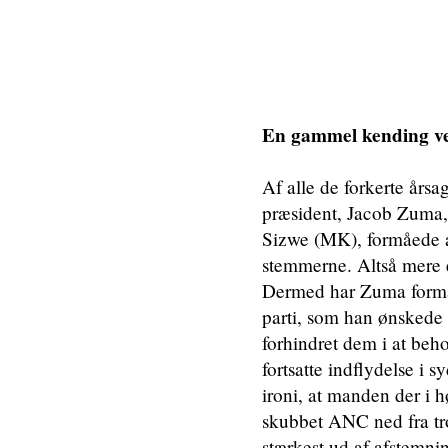
En gammel kending ve
Af alle de forkerte årsa
præsident, Jacob Zuma, 
Sizwe (MK), formåede at
stemmerne. Altså mere 
Dermed har Zuma formået
parti, som han ønskede
forhindret dem i at beh
fortsatte indflydelse i s
ironi, at manden der i h
skubbet ANC ned fra tr
stærkest ud af afstemni